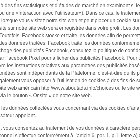
 des fins statistiques et d’études de marché en examinant si les 
ou une «
Interaction avec l’utilisateur
»). Dans ce cas, le traitement
orsque vous visitez notre site web et peut placer un cookie su
ite sur notre site web sera enregistrée dans votre profil. Les d
 Toutefois, Facebook stocke et traite les données afin de permet
tir des données traitées. Facebook traite les données conforméme
ichage des publicités Facebook, consultez la politique de confi
par Facebook Pixel pour afficher des publicités Facebook. Pour 
 les instructions relatives aux paramètres des publicités basées
amètres sont indépendants de la Plateforme, c’est-à-dire qu’ils 
lement vous opposer à l’utilisation de cookies à des fins de sui
e site web américain
http://www.aboutads.info/choices
ou le site
ia le bouton « Onsite » de notre site web.
s données collectées vous concernant via des cookies d’analys
isateur appelant.
, vous consentez au traitement de vos données à caractère perso
nel s’effectue conformément à l’article 6, par. 1, p.1, lettre a