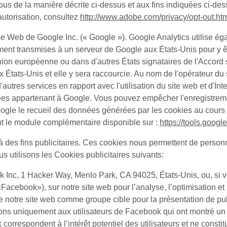
ous de la manière décrite ci-dessus et aux fins indiquées ci-de
autorisation, consultez
http://www.adobe.com/privacy/opt-out.ht
e Web de Google Inc. (« Google »). Google Analytics utilise ég
lement transmises à un serveur de Google aux États-Unis pour y ê
nion européenne ou dans d'autres États signataires de l'Accor
ats-Unis et elle y sera raccourcie. Au nom de l'opérateur du sit
ir d'autres services en rapport avec l'utilisation du site web et d'
es appartenant à Google. Vous pouvez empêcher l'enregistremen
ogle le recueil des données générées par les cookies au cours de 
ant le module complémentaire disponible sur :
https://tools.goog
à des fins publicitaires. Ces cookies nous permettent de personn
s utilisons les Cookies publicitaires suivants:
ok Inc, 1 Hacker Way, Menlo Park, CA 94025, États-Unis, ou, si v
«
Facebook
»), sur notre site web pour l’analyse, l’optimisation e
 notre site web comme groupe cible pour la présentation de pub
s uniquement aux utilisateurs de Facebook qui ont montré un int
orrespondent à l’intérêt potentiel des utilisateurs et ne const