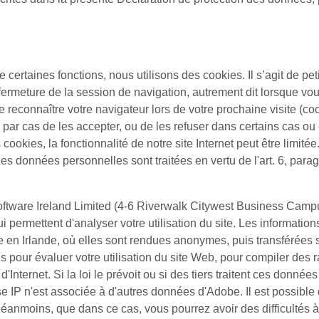
e certaines fonctions, nous utilisons des cookies. Il s’agit de peti
ermeture de la session de navigation, autrement dit lorsque vou
e reconnaître votre navigateur lors de votre prochaine visite (c
s par cas de les accepter, ou de les refuser dans certains cas ou
s cookies, la fonctionnalité de notre site Internet peut être lim
es données personnelles sont traitées en vertu de l'art. 6, para
ftware Ireland Limited (4-6 Riverwalk Citywest Business Campu
i permettent d'analyser votre utilisation du site. Les information
e en Irlande, où elles sont rendues anonymes, puis transférées
ns pour évaluer votre utilisation du site Web, pour compiler des ra
t d'Internet. Si la loi le prévoit ou si des tiers traitent ces don
se IP n'est associée à d'autres données d'Adobe. Il est possible
moins, que dans ce cas, vous pourrez avoir des difficultés à uti