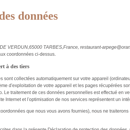
 des données
E VERDUN,65000 TARBES,France, restaurant-arpege@oran
 aux coordonnées ci-dessus.
t à des tiers
es sont collectées automatiquement sur votre appareil (ordinateur
ystème d'exploitation de votre appareil et les pages récupérées son
. Le traitement de ces données personnelles est effectué en vert
e Internet et l'optimisation de nos services représentent un intér
 coordonnées que nous vous avons fournies), nous ne traiterons
crites dans la présente Déclaration de protection des données, p