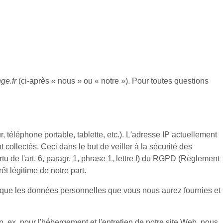
ge.fr
(ci-après « nous » ou « notre »). Pour toutes questions
, téléphone portable, tablette, etc.). L'adresse IP actuellement
t collectés. Ceci dans le but de veiller à la sécurité des
u de l'art. 6, paragr. 1, phrase 1, lettre f) du RGPD (Règlement
êt légitime de notre part.
 que les données personnelles que vous nous aurez fournies et
. ex. pour l'hébergement et l'entretien de notre site Web, nous