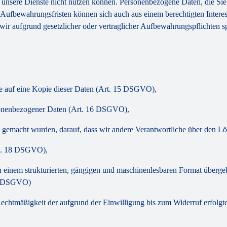
e unsere Dienste nicht nutzen können. Personenbezogene Daten, die Sie 
e Aufbewahrungsfristen können sich auch aus einem berechtigten Interes
ir aufgrund gesetzlicher oder vertraglicher Aufbewahrungspflichten s
ie auf eine Kopie dieser Daten (Art. 15 DSGVO),
ersonenbezogener Daten (Art. 16 DSGVO),
h gemacht wurden, darauf, dass wir andere Verantwortliche über den 
rt. 18 DSGVO),
in einem strukturierten, gängigen und maschinenlesbaren Format überg
20 DSGVO)
ie Rechtmäßigkeit der aufgrund der Einwilligung bis zum Widerruf erfo