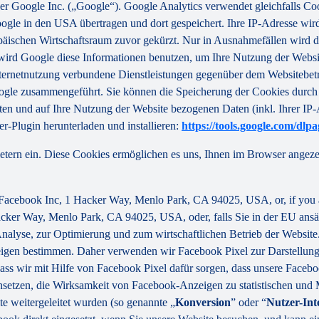
er Google Inc. („Google“). Google Analytics verwendet gleichfalls Coo
ogle in den USA übertragen und dort gespeichert. Ihre IP-Adresse wir
äischen Wirtschaftsraum zuvor gekürzt. Nur in Ausnahmefällen wird d
e wird Google diese Informationen benutzen, um Ihre Nutzung der Websi
ternetnutzung verbundene Dienstleistungen gegenüber dem Websitebet
ogle zusammengeführt. Sie können die Speicherung der Cookies durch 
ten und auf Ihre Nutzung der Website bezogenen Daten (inkl. Ihrer IP
r-Plugin herunterladen und installieren:
https://tools.google.com/dlp
etern ein. Diese Cookies ermöglichen es uns, Ihnen im Browser angezei
y Facebook Inc, 1 Hacker Way, Menlo Park, CA 94025, USA, or, if you 
acker Way, Menlo Park, CA 94025, USA, oder, falls Sie in der EU ansä
r Analyse, zur Optimierung und zum wirtschaftlichen Betrieb der Websi
eigen bestimmen. Daher verwenden wir Facebook Pixel zur Darstellung
 dass wir mit Hilfe von Facebook Pixel dafür sorgen, dass unsere Face
insetzen, die Wirksamkeit von Facebook-Anzeigen zu statistischen und
 weitergeleitet wurden (so genannte „
Konversion
” oder “
Nutzer-Int