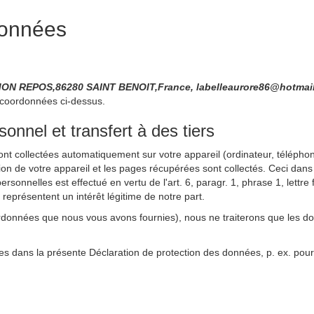
données
MON REPOS,86280 SAINT BENOIT,France, labelleaurore86@hotmail
 coordonnées ci-dessus.
nnel et transfert à des tiers
sont collectées automatiquement sur votre appareil (ordinateur, téléphone
ation de votre appareil et les pages récupérées sont collectés. Ceci dans
rsonnelles est effectué en vertu de l'art. 6, paragr. 1, phrase 1, lett
s représentent un intérêt légitime de notre part.
rdonnées que nous vous avons fournies), nous ne traiterons que les d
es dans la présente Déclaration de protection des données, p. ex. pour