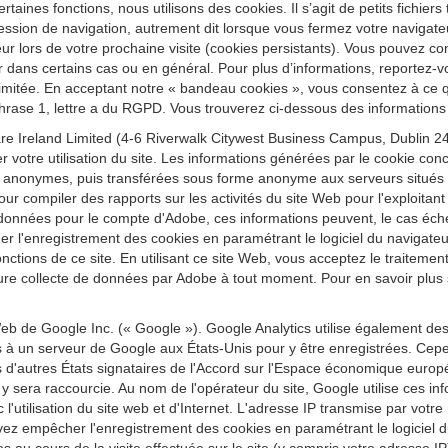
ertaines fonctions, nous utilisons des cookies. Il s’agit de petits fichier
ession de navigation, autrement dit lorsque vous fermez votre navigateu
r lors de votre prochaine visite (cookies persistants). Vous pouvez conf
r dans certains cas ou en général. Pour plus d’informations, reportez-vo
re limitée. En acceptant notre « bandeau cookies », vous consentez à ce
 phrase 1, lettre a du RGPD. Vous trouverez ci-dessous des informations 
e Ireland Limited (4-6 Riverwalk Citywest Business Campus, Dublin 24,
r votre utilisation du site. Les informations générées par le cookie conc
 anonymes, puis transférées sous forme anonyme aux serveurs situés au
our compiler des rapports sur les activités du site Web pour l'exploitant d
t ces données pour le compte d'Adobe, ces informations peuvent, le cas éc
quer l'enregistrement des cookies en paramétrant le logiciel du navig
 fonctions de ce site. En utilisant ce site Web, vous acceptez le traitem
re collecte de données par Adobe à tout moment. Pour en savoir plus sur
eb de Google Inc. (« Google »). Google Analytics utilise également de
es à un serveur de Google aux États-Unis pour y être enregistrées. Cepe
'autres États signataires de l'Accord sur l'Espace économique europ
sera raccourcie. Au nom de l'opérateur du site, Google utilise ces inform
vec l'utilisation du site web et d'Internet. L'adresse IP transmise par vo
z empêcher l'enregistrement des cookies en paramétrant le logiciel du