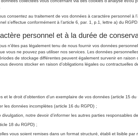
nnées collectées vous concernant via des cookies d’analyse et/ou publi
.
ous consentez au traitement de vos données à caractère personnel à l’ai
 s’effectue conformément à l’article 6, par. 1, p.1, lettre a) du RGPD
ractère personnel et à la durée de conserva
Vous n'êtes pas légalement tenu de nous fournir vos données personnel
que vous ne pouvez pas utiliser nos services. Les données personnelle
périodes de stockage différentes peuvent également survenir en raison d’
ous devons stocker en raison d’obligations légales ou contractuelles d
les et le droit d’obtention d’un exemplaire de vos données (article 15 d
ter les données incomplètes (article 16 du RGPD) ;
e divulgation, notre devoir d’informer les autres parties responsables
rticle 18 du RGPD) ;
lles vous soient remises dans un format structuré, établi et lisible par