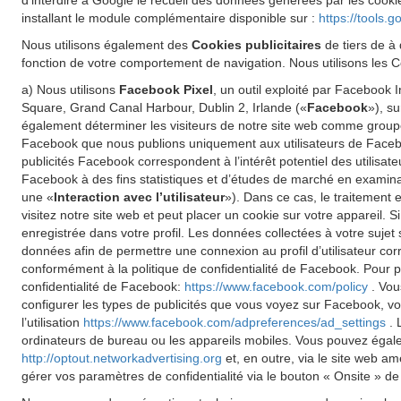
d'interdire à Google le recueil des données générées par les cookie
installant le module complémentaire disponible sur :
https://tools.
Nous utilisons également des
Cookies publicitaires
de tiers de à 
fonction de votre comportement de navigation. Nous utilisons les Co
a) Nous utilisons
Facebook Pixel
, un outil exploité par Facebook
Square, Grand Canal Harbour, Dublin 2, Irlande («
Facebook
»), s
également déterminer les visiteurs de notre site web comme groupe 
Facebook que nous publions uniquement aux utilisateurs de Faceboo
publicités Facebook correspondent à l’intérêt potentiel des utilisat
Facebook à des fins statistiques et d’études de marché en examinant
une «
Interaction avec l’utilisateur
»). Dans ce cas, le traitement 
visitez notre site web et peut placer un cookie sur votre appareil.
enregistrée dans votre profil. Les données collectées à votre sujet
données afin de permettre une connexion au profil d’utilisateur cor
conformément à la politique de confidentialité de Facebook. Pour pl
confidentialité de Facebook:
https://www.facebook.com/policy
. Vou
configurer les types de publicités que vous voyez sur Facebook, vo
l’utilisation
https://www.facebook.com/adpreferences/ad_settings
. 
ordinateurs de bureau ou les appareils mobiles. Vous pouvez égalemen
http://optout.networkadvertising.org
et, en outre, via le site web a
gérer vos paramètres de confidentialité via le bouton « Onsite » de