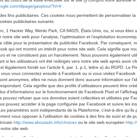
s au cours de la visite effectuée sur le site (y compris votre adresse I
google.com/dlpage/gaoptout?hl=fr
.
des fins publicitaires. Ces cookies nous permettent de personnaliser la 
okies publicitaires suivants:
 Inc, 1 Hacker Way, Menlo Park, CA 94025, États-Unis, ou, si vous êtes 
ur notre site web pour l’analyse, l’optimisation et l’exploitation économ
cible pour la présentation de publicités Facebook. Par conséquent, nous
k qui ont montré un intérêt pour notre site web. Cela signifie que no
eurs et ne constituent pas un harcèlement. Nous pouvons également utilis
 si les utilisateurs ont été redirigés vers notre site web après avoir 
est légalement fondé sur l’article 6, par. 1, p.1, lettre a) du RGPD. Le
 Si vous vous connectez ensuite à Facebook ou si vous visitez Facebook 
 sont anonymes, elles ne nous donnent donc aucune information sur l’iden
respondant. Cela signifie que des profils d’utilisateurs peuvent être cr
us d’informations sur le fonctionnement de Facebook Pixel et l’affichag
s pouvez refuser que vos données soient collectées et utilisées par Fa
us pouvez accéder à la page configurée par Facebook et suivre les ins
Les paramètres sont indépendants de la Plateforme, c’est-à-dire qu’ils
t vous opposer à l’utilisation de cookies à des fins de suivi et de publ
méricain
http://www.aboutads.info/choices
ou le site web européen
http:
 notre site web.