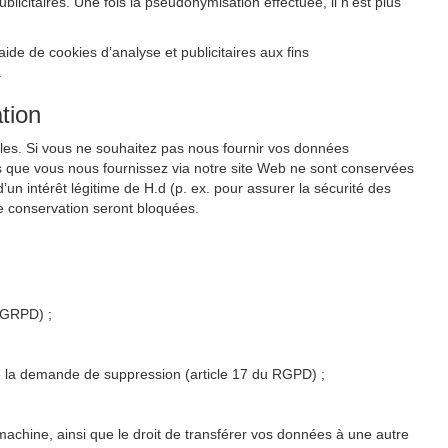
citaires. Une fois la pseudonymisation effectuée, il n’est plus
de de cookies d’analyse et publicitaires aux fins
.
tion
les. Si vous ne souhaitez pas nous fournir vos données
s que vous nous fournissez via notre site Web ne sont conservées
un intérêt légitime de H.d (p. ex. pour assurer la sécurité des
e conservation seront bloquées.
u GRPD) ;
 de la demande de suppression (article 17 du RGPD) ;
 machine, ainsi que le droit de transférer vos données à une autre