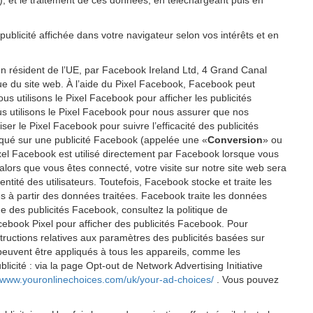
P), et le traitement de ces données, en téléchargeant puis en
publicité affichée dans votre navigateur selon vos intérêts et en
un résident de l’UE, par Facebook Ireland Ltd, 4 Grand Canal
ique du site web. À l’aide du Pixel Facebook, Facebook peut
 utilisons le Pixel Facebook pour afficher les publicités
us utilisons le Pixel Facebook pour nous assurer que nos
er le Pixel Facebook pour suivre l’efficacité des publicités
cliqué sur une publicité Facebook (appelée une «
Conversion
» ou
 Pixel Facebook est utilisé directement par Facebook lorsque vous
alors que vous êtes connecté, votre visite sur notre site web sera
tité des utilisateurs. Toutefois, Facebook stocke et traite les
éés à partir des données traitées. Facebook traite les données
e des publicités Facebook, consultez la politique de
cebook Pixel pour afficher des publicités Facebook. Pour
tructions relatives aux paramètres des publicités basées sur
 peuvent être appliqués à tous les appareils, comme les
icité : via la page Opt-out de Network Advertising Initiative
//www.youronlinechoices.com/uk/your-ad-choices/
. Vous pouvez