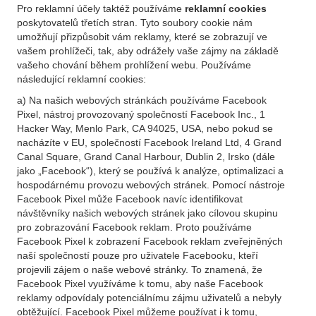
Pro reklamní účely taktéž používáme
reklamní cookies
poskytovatelů třetích stran. Tyto soubory cookie nám
umožňují přizpůsobit vám reklamy, které se zobrazují ve
vašem prohlížeči, tak, aby odrážely vaše zájmy na základě
vašeho chování během prohlížení webu. Používáme
následující reklamní cookies:
a) Na našich webových stránkách používáme Facebook
Pixel, nástroj provozovaný společností Facebook Inc., 1
Hacker Way, Menlo Park, CA 94025, USA, nebo pokud se
nacházíte v EU, společností Facebook Ireland Ltd, 4 Grand
Canal Square, Grand Canal Harbour, Dublin 2, Irsko (dále
jako „Facebook“), který se používá k analýze, optimalizaci a
hospodárnému provozu webových stránek. Pomocí nástroje
Facebook Pixel může Facebook navíc identifikovat
návštěvníky našich webových stránek jako cílovou skupinu
pro zobrazování Facebook reklam. Proto používáme
Facebook Pixel k zobrazení Facebook reklam zveřejněných
naší společností pouze pro uživatele Facebooku, kteří
projevili zájem o naše webové stránky. To znamená, že
Facebook Pixel využíváme k tomu, aby naše Facebook
reklamy odpovídaly potenciálnímu zájmu uživatelů a nebyly
obtěžující. Facebook Pixel můžeme používat i k tomu,