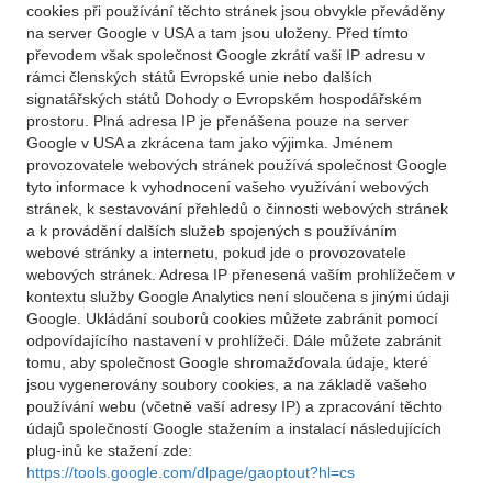
cookies při používání těchto stránek jsou obvykle převáděny
na server Google v USA a tam jsou uloženy. Před tímto
převodem však společnost Google zkrátí vaši IP adresu v
rámci členských států Evropské unie nebo dalších
signatářských států Dohody o Evropském hospodářském
prostoru. Plná adresa IP je přenášena pouze na server
Google v USA a zkrácena tam jako výjimka. Jménem
provozovatele webových stránek používá společnost Google
tyto informace k vyhodnocení vašeho využívání webových
stránek, k sestavování přehledů o činnosti webových stránek
a k provádění dalších služeb spojených s používáním
webové stránky a internetu, pokud jde o provozovatele
webových stránek. Adresa IP přenesená vaším prohlížečem v
kontextu služby Google Analytics není sloučena s jinými údaji
Google. Ukládání souborů cookies můžete zabránit pomocí
odpovídajícího nastavení v prohlížeči. Dále můžete zabránit
tomu, aby společnost Google shromažďovala údaje, které
jsou vygenerovány soubory cookies, a na základě vašeho
používání webu (včetně vaší adresy IP) a zpracování těchto
údajů společností Google stažením a instalací následujících
plug-inů ke stažení zde:
https://tools.google.com/dlpage/gaoptout?hl=cs