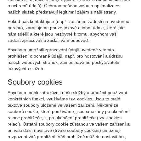
o ochraně údajů). Ochrana našeho webu a optimalizace
našich služeb představují legitimní zájem z naší strany.
Pokud nás kontaktujete (např. zasláním žádosti na uvedenou
adresu), zpracujeme pouze takové osobní údaje, které jste
nám sdělili a které jsou nezbytné k tomu, abychom vaši
žádost zpracovali a zaslali vám odpověď.
Abychom umožnili zpracování údajů uvedené v tomto
prohlášení o ochraně údajů, např. pro hostování a údržbu
našich webových stránek, zaměstnáváme poskytovatele
takovýchto služeb.
Soubory cookies
Abychom mohli zatraktivnit naše služby a umožnit používání
konkrétních funkcí, využíváme tzv. cookies. Jsou to malé
textové soubory uložené ve vašem zařízení. Některé ze
souborů cookie, které používáme, jsou smazány po ukončení
relace prohlížeče, tj. po ukončení prohlížeče (tzv. cookies
relací). Ostatní soubory cookie zůstanou ve vašem zařízení a
při vaší další návštěvě (trvalé soubory cookies) umožňují
rozpoznat váš prohlížeč. Váš prohlížeč můžete nastavit tak,