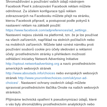
Shromažďování a používání vašich údajů nástrojem
Facebook Pixel k zobrazování Facebook reklam můžete
odmítnout. Za účelem konfigurace typů reklam
zobrazovaných na Facebooku můžete přejít na stránku,
kterou Facebook připravil, a postupovat podle pokynů k
nastavení reklam na základě použití:
https://www.facebook.com/adpreferences/ad_settings
.
Nastavení nejsou závislá na platformě, tzn. že je lze používat
na všech zařízeních, například na stolních počítačích nebo
na mobilních zařízeních. Můžete také vznést námitku proti
používání souborů cookie pro účely sledování a reklamní
účely: prostřednictvím stránky s přehledem možností
odhlášení iniciativy Network Advertising Initiative
http://optout.networkadvertising.org
a navíc prostřednictvím
amerických webových stránek
http://www.aboutads.info/choices
nebo evropských webových
stránek
http://www.youronlinechoices.com/uk/your-ad-
choices/
. Nastavení ochrany osobních údajů můžete
spravovat prostřednictvím tlačítka Onsite na našich webových
stránkách.
Přijímáme technická opatření k pseudonymizaci údajů, které
o vás byly shromážděny prostřednictvím analytických nebo