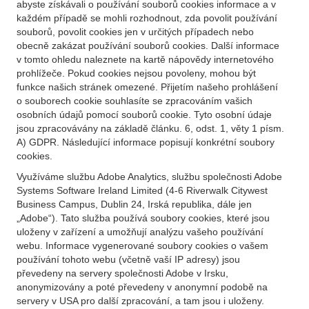
abyste získávali o používání souborů cookies informace a v
každém případě se mohli rozhodnout, zda povolit používání
souborů, povolit cookies jen v určitých případech nebo
obecně zakázat používání souborů cookies. Další informace
v tomto ohledu naleznete na kartě nápovědy internetového
prohlížeče. Pokud cookies nejsou povoleny, mohou být
funkce našich stránek omezené. Přijetím našeho prohlášení
o souborech cookie souhlasíte se zpracováním vašich
osobních údajů pomocí souborů cookie. Tyto osobní údaje
jsou zpracovávány na základě článku. 6, odst. 1, věty 1 písm.
A) GDPR. Následující informace popisují konkrétní soubory
cookies.
Využíváme službu Adobe Analytics, službu společnosti Adobe
Systems Software Ireland Limited (4-6 Riverwalk Citywest
Business Campus, Dublin 24, Irská republika, dále jen
„Adobe“). Tato služba používá soubory cookies, které jsou
uloženy v zařízení a umožňují analýzu vašeho používání
webu. Informace vygenerované soubory cookies o vašem
používání tohoto webu (včetně vaší IP adresy) jsou
převedeny na servery společnosti Adobe v Irsku,
anonymizovány a poté převedeny v anonymní podobě na
servery v USA pro další zpracování, a tam jsou i uloženy.