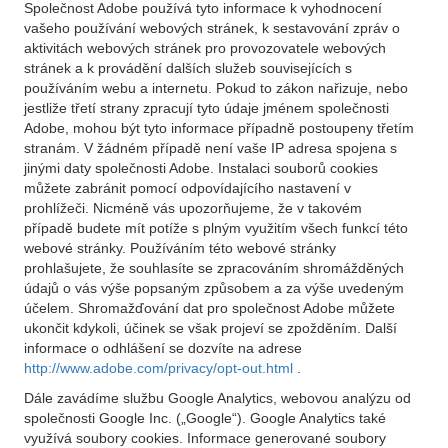
Společnost Adobe používá tyto informace k vyhodnocení
vašeho používání webových stránek, k sestavování zpráv o
aktivitách webových stránek pro provozovatele webových
stránek a k provádění dalších služeb souvisejících s
používáním webu a internetu. Pokud to zákon nařizuje, nebo
jestliže třetí strany zpracují tyto údaje jménem společnosti
Adobe, mohou být tyto informace případně postoupeny třetím
stranám. V žádném případě není vaše IP adresa spojena s
jinými daty společnosti Adobe. Instalaci souborů cookies
můžete zabránit pomocí odpovídajícího nastavení v
prohlížeči. Nicméně vás upozorňujeme, že v takovém
případě budete mít potíže s plným využitím všech funkcí této
webové stránky. Používáním této webové stránky
prohlašujete, že souhlasíte se zpracováním shromážděných
údajů o vás výše popsaným způsobem a za výše uvedeným
účelem. Shromažďování dat pro společnost Adobe můžete
ukončit kdykoli, účinek se však projeví se zpožděním. Další
informace o odhlášení se dozvíte na adrese
http://www.adobe.com/privacy/opt-out.html
.
Dále zavádíme službu Google Analytics, webovou analýzu od
společnosti Google Inc. („Google“). Google Analytics také
využívá soubory cookies. Informace generované soubory