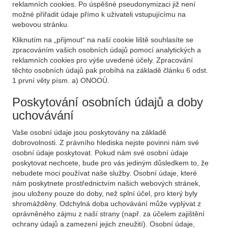
reklamních cookies. Po úspěšné pseudonymizaci již není
možné přiřadit údaje přímo k uživateli vstupujícímu na
webovou stránku.
Kliknutím na „přijmout“ na naší cookie liště souhlasíte se
zpracováním vašich osobních údajů pomocí analytických a
reklamních cookies pro výše uvedené účely. Zpracování
těchto osobních údajů pak probíhá na základě článku 6 odst.
1 první věty písm. a) ONOOÚ.
Poskytování osobních údajů a doby
uchovávání
Vaše osobní údaje jsou poskytovány na základě
dobrovolnosti. Z právního hlediska nejste povinni nám své
osobní údaje poskytovat. Pokud nám své osobní údaje
poskytovat nechcete, bude pro vás jediným důsledkem to, že
nebudete moci používat naše služby. Osobní údaje, které
nám poskytnete prostřednictvím našich webových stránek,
jsou uloženy pouze do doby, než splní účel, pro který byly
shromážděny. Odchylná doba uchovávání může vyplývat z
oprávněného zájmu z naší strany (např. za účelem zajištění
ochrany údajů a zamezení jejich zneužití). Osobní údaje,