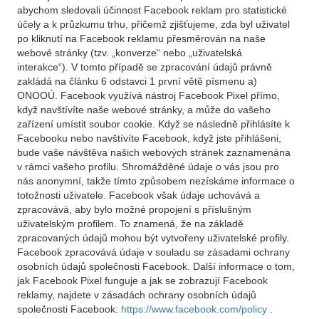
abychom sledovali účinnost Facebook reklam pro statistické
účely a k průzkumu trhu, přičemž zjišťujeme, zda byl uživatel
po kliknutí na Facebook reklamu přesměrován na naše
webové stránky (tzv. „konverze“ nebo „uživatelská
interakce“). V tomto případě se zpracování údajů právně
zakládá na článku 6 odstavci 1 první větě písmenu a)
ONOOÚ. Facebook využívá nástroj Facebook Pixel přímo,
když navštívíte naše webové stránky, a může do vašeho
zařízení umístit soubor cookie. Když se následně přihlásíte k
Facebooku nebo navštívíte Facebook, když jste přihlášeni,
bude vaše návštěva našich webových stránek zaznamenána
v rámci vašeho profilu. Shromážděné údaje o vás jsou pro
nás anonymní, takže tímto způsobem nezískáme informace o
totožnosti uživatele. Facebook však údaje uchovává a
zpracovává, aby bylo možné propojení s příslušným
uživatelským profilem. To znamená, že na základě
zpracovaných údajů mohou být vytvořeny uživatelské profily.
Facebook zpracovává údaje v souladu se zásadami ochrany
osobních údajů společnosti Facebook. Další informace o tom,
jak Facebook Pixel funguje a jak se zobrazují Facebook
reklamy, najdete v zásadách ochrany osobních údajů
společnosti Facebook:
https://www.facebook.com/policy
.