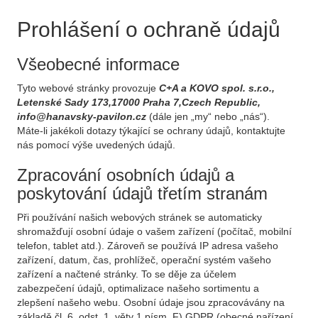
Prohlášení o ochraně údajů
Všeobecné informace
Tyto webové stránky provozuje
C+A a KOVO spol. s.r.o.,
Letenské Sady 173,17000 Praha 7,Czech Republic,
info@hanavsky-pavilon.cz
(dále jen „my“ nebo „nás“).
Máte-li jakékoli dotazy týkající se ochrany údajů, kontaktujte
nás pomocí výše uvedených údajů.
Zpracování osobních údajů a
poskytování údajů třetím stranám
Při používání našich webových stránek se automaticky
shromažďují osobní údaje o vašem zařízení (počítač, mobilní
telefon, tablet atd.). Zároveň se používá IP adresa vašeho
zařízení, datum, čas, prohlížeč, operační systém vašeho
zařízení a načtené stránky. To se děje za účelem
zabezpečení údajů, optimalizace našeho sortimentu a
zlepšení našeho webu. Osobní údaje jsou zpracovávány na
základě čl. 6, odst. 1, věty 1 písm. F) GDPR (obecné nařízení