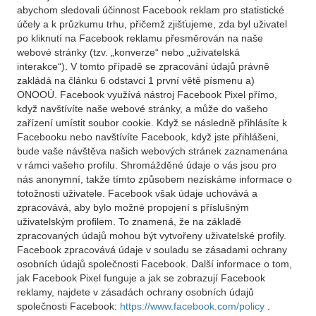
abychom sledovali účinnost Facebook reklam pro statistické
účely a k průzkumu trhu, přičemž zjišťujeme, zda byl uživatel
po kliknutí na Facebook reklamu přesměrován na naše
webové stránky (tzv. „konverze“ nebo „uživatelská
interakce“). V tomto případě se zpracování údajů právně
zakládá na článku 6 odstavci 1 první větě písmenu a)
ONOOÚ. Facebook využívá nástroj Facebook Pixel přímo,
když navštívíte naše webové stránky, a může do vašeho
zařízení umístit soubor cookie. Když se následně přihlásíte k
Facebooku nebo navštívíte Facebook, když jste přihlášeni,
bude vaše návštěva našich webových stránek zaznamenána
v rámci vašeho profilu. Shromážděné údaje o vás jsou pro
nás anonymní, takže tímto způsobem nezískáme informace o
totožnosti uživatele. Facebook však údaje uchovává a
zpracovává, aby bylo možné propojení s příslušným
uživatelským profilem. To znamená, že na základě
zpracovaných údajů mohou být vytvořeny uživatelské profily.
Facebook zpracovává údaje v souladu se zásadami ochrany
osobních údajů společnosti Facebook. Další informace o tom,
jak Facebook Pixel funguje a jak se zobrazují Facebook
reklamy, najdete v zásadách ochrany osobních údajů
společnosti Facebook:
https://www.facebook.com/policy
.