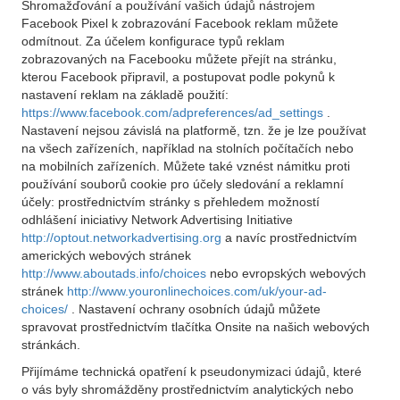
Shromažďování a používání vašich údajů nástrojem
Facebook Pixel k zobrazování Facebook reklam můžete
odmítnout. Za účelem konfigurace typů reklam
zobrazovaných na Facebooku můžete přejít na stránku,
kterou Facebook připravil, a postupovat podle pokynů k
nastavení reklam na základě použití:
https://www.facebook.com/adpreferences/ad_settings
.
Nastavení nejsou závislá na platformě, tzn. že je lze používat
na všech zařízeních, například na stolních počítačích nebo
na mobilních zařízeních. Můžete také vznést námitku proti
používání souborů cookie pro účely sledování a reklamní
účely: prostřednictvím stránky s přehledem možností
odhlášení iniciativy Network Advertising Initiative
http://optout.networkadvertising.org
a navíc prostřednictvím
amerických webových stránek
http://www.aboutads.info/choices
nebo evropských webových
stránek
http://www.youronlinechoices.com/uk/your-ad-
choices/
. Nastavení ochrany osobních údajů můžete
spravovat prostřednictvím tlačítka Onsite na našich webových
stránkách.
Přijímáme technická opatření k pseudonymizaci údajů, které
o vás byly shromážděny prostřednictvím analytických nebo