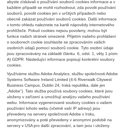
abyste získávali o používání souborů cookies informace a v
každém případě se mohli rozhodnout, zda povolit používání
souborů, povolit cookies jen v určitých případech nebo
obecně zakázat používání souborů cookies. Další informace
v tomto ohledu naleznete na kartě nápovědy internetového
prohlížeče. Pokud cookies nejsou povoleny, mohou být
funkce našich stránek omezené. Přijetím našeho prohlášení
o souborech cookie souhlasíte se zpracováním vašich
osobních údajů pomocí souborů cookie. Tyto osobní údaje
jsou zpracovávány na základě článku. 6, odst. 1, věty 1 písm.
A) GDPR. Následující informace popisují konkrétní soubory
cookies.
Využíváme službu Adobe Analytics, službu společnosti Adobe
Systems Software Ireland Limited (4-6 Riverwalk Citywest
Business Campus, Dublin 24, Irská republika, dále jen
„Adobe“). Tato služba používá soubory cookies, které jsou
uloženy v zařízení a umožňují analýzu vašeho používání
webu. Informace vygenerované soubory cookies o vašem
používání tohoto webu (včetně vaší IP adresy) jsou
převedeny na servery společnosti Adobe v Irsku,
anonymizovány a poté převedeny v anonymní podobě na
servery v USA pro další zpracování, a tam jsou i uloženy.