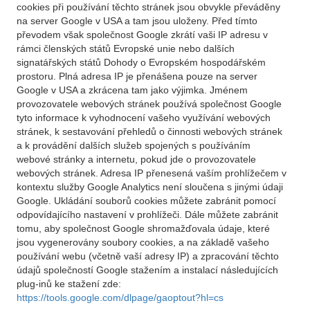
cookies při používání těchto stránek jsou obvykle převáděny
na server Google v USA a tam jsou uloženy. Před tímto
převodem však společnost Google zkrátí vaši IP adresu v
rámci členských států Evropské unie nebo dalších
signatářských států Dohody o Evropském hospodářském
prostoru. Plná adresa IP je přenášena pouze na server
Google v USA a zkrácena tam jako výjimka. Jménem
provozovatele webových stránek používá společnost Google
tyto informace k vyhodnocení vašeho využívání webových
stránek, k sestavování přehledů o činnosti webových stránek
a k provádění dalších služeb spojených s používáním
webové stránky a internetu, pokud jde o provozovatele
webových stránek. Adresa IP přenesená vaším prohlížečem v
kontextu služby Google Analytics není sloučena s jinými údaji
Google. Ukládání souborů cookies můžete zabránit pomocí
odpovídajícího nastavení v prohlížeči. Dále můžete zabránit
tomu, aby společnost Google shromažďovala údaje, které
jsou vygenerovány soubory cookies, a na základě vašeho
používání webu (včetně vaší adresy IP) a zpracování těchto
údajů společností Google stažením a instalací následujících
plug-inů ke stažení zde:
https://tools.google.com/dlpage/gaoptout?hl=cs