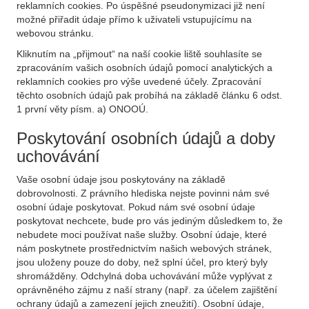
reklamních cookies. Po úspěšné pseudonymizaci již není
možné přiřadit údaje přímo k uživateli vstupujícímu na
webovou stránku.
Kliknutím na „přijmout“ na naší cookie liště souhlasíte se
zpracováním vašich osobních údajů pomocí analytických a
reklamních cookies pro výše uvedené účely. Zpracování
těchto osobních údajů pak probíhá na základě článku 6 odst.
1 první věty písm. a) ONOOÚ.
Poskytování osobních údajů a doby
uchovávání
Vaše osobní údaje jsou poskytovány na základě
dobrovolnosti. Z právního hlediska nejste povinni nám své
osobní údaje poskytovat. Pokud nám své osobní údaje
poskytovat nechcete, bude pro vás jediným důsledkem to, že
nebudete moci používat naše služby. Osobní údaje, které
nám poskytnete prostřednictvím našich webových stránek,
jsou uloženy pouze do doby, než splní účel, pro který byly
shromážděny. Odchylná doba uchovávání může vyplývat z
oprávněného zájmu z naší strany (např. za účelem zajištění
ochrany údajů a zamezení jejich zneužití). Osobní údaje,