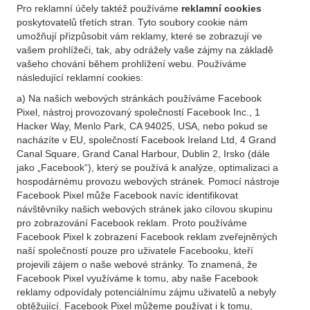
Pro reklamní účely taktéž používáme
reklamní cookies
poskytovatelů třetích stran. Tyto soubory cookie nám
umožňují přizpůsobit vám reklamy, které se zobrazují ve
vašem prohlížeči, tak, aby odrážely vaše zájmy na základě
vašeho chování během prohlížení webu. Používáme
následující reklamní cookies:
a) Na našich webových stránkách používáme Facebook
Pixel, nástroj provozovaný společností Facebook Inc., 1
Hacker Way, Menlo Park, CA 94025, USA, nebo pokud se
nacházíte v EU, společností Facebook Ireland Ltd, 4 Grand
Canal Square, Grand Canal Harbour, Dublin 2, Irsko (dále
jako „Facebook“), který se používá k analýze, optimalizaci a
hospodárnému provozu webových stránek. Pomocí nástroje
Facebook Pixel může Facebook navíc identifikovat
návštěvníky našich webových stránek jako cílovou skupinu
pro zobrazování Facebook reklam. Proto používáme
Facebook Pixel k zobrazení Facebook reklam zveřejněných
naší společností pouze pro uživatele Facebooku, kteří
projevili zájem o naše webové stránky. To znamená, že
Facebook Pixel využíváme k tomu, aby naše Facebook
reklamy odpovídaly potenciálnímu zájmu uživatelů a nebyly
obtěžující. Facebook Pixel můžeme používat i k tomu,