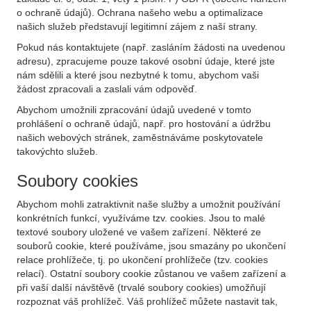
o ochraně údajů). Ochrana našeho webu a optimalizace
našich služeb představují legitimní zájem z naší strany.
Pokud nás kontaktujete (např. zasláním žádosti na uvedenou
adresu), zpracujeme pouze takové osobní údaje, které jste
nám sdělili a které jsou nezbytné k tomu, abychom vaši
žádost zpracovali a zaslali vám odpověď.
Abychom umožnili zpracování údajů uvedené v tomto
prohlášení o ochraně údajů, např. pro hostování a údržbu
našich webových stránek, zaměstnáváme poskytovatele
takovýchto služeb.
Soubory cookies
Abychom mohli zatraktivnit naše služby a umožnit používání
konkrétních funkcí, využíváme tzv. cookies. Jsou to malé
textové soubory uložené ve vašem zařízení. Některé ze
souborů cookie, které používáme, jsou smazány po ukončení
relace prohlížeče, tj. po ukončení prohlížeče (tzv. cookies
relací). Ostatní soubory cookie zůstanou ve vašem zařízení a
při vaší další návštěvě (trvalé soubory cookies) umožňují
rozpoznat váš prohlížeč. Váš prohlížeč můžete nastavit tak,