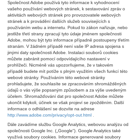
Společnost Adobe používá tyto informace k vyhodnocení
vašeho používání webových stránek, k sestavování zpráv o
aktivitách webových stránek pro provozovatele webových
stránek a k provádění dalších služeb souvisejících s
používáním webu a internetu. Pokud to zákon nařizuje, nebo
jestliže třetí strany zpracují tyto údaje jménem společnosti
Adobe, mohou být tyto informace případně postoupeny třetím
stranám. V žádném případě není vaše IP adresa spojena s
jinými daty společnosti Adobe. Instalaci souborů cookies
můžete zabránit pomocí odpovídajícího nastavení v
prohlížeči. Nicméně vás upozorňujeme, že v takovém
případě budete mít potíže s plným využitím všech funkcí této
webové stránky. Používáním této webové stránky
prohlašujete, že souhlasíte se zpracováním shromážděných
údajů o vás výše popsaným způsobem a za výše uvedeným
účelem. Shromažďování dat pro společnost Adobe můžete
ukončit kdykoli, účinek se však projeví se zpožděním. Další
informace o odhlášení se dozvíte na adrese
http://www.adobe.com/privacy/opt-out.html
.
Dále zavádíme službu Google Analytics, webovou analýzu od
společnosti Google Inc. („Google“). Google Analytics také
využívá soubory cookies. Informace generované soubory