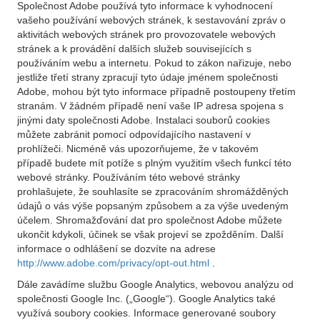
Společnost Adobe používá tyto informace k vyhodnocení
vašeho používání webových stránek, k sestavování zpráv o
aktivitách webových stránek pro provozovatele webových
stránek a k provádění dalších služeb souvisejících s
používáním webu a internetu. Pokud to zákon nařizuje, nebo
jestliže třetí strany zpracují tyto údaje jménem společnosti
Adobe, mohou být tyto informace případně postoupeny třetím
stranám. V žádném případě není vaše IP adresa spojena s
jinými daty společnosti Adobe. Instalaci souborů cookies
můžete zabránit pomocí odpovídajícího nastavení v
prohlížeči. Nicméně vás upozorňujeme, že v takovém
případě budete mít potíže s plným využitím všech funkcí této
webové stránky. Používáním této webové stránky
prohlašujete, že souhlasíte se zpracováním shromážděných
údajů o vás výše popsaným způsobem a za výše uvedeným
účelem. Shromažďování dat pro společnost Adobe můžete
ukončit kdykoli, účinek se však projeví se zpožděním. Další
informace o odhlášení se dozvíte na adrese
http://www.adobe.com/privacy/opt-out.html
.
Dále zavádíme službu Google Analytics, webovou analýzu od
společnosti Google Inc. („Google“). Google Analytics také
využívá soubory cookies. Informace generované soubory