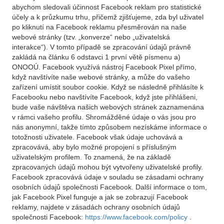
abychom sledovali účinnost Facebook reklam pro statistické
účely a k průzkumu trhu, přičemž zjišťujeme, zda byl uživatel
po kliknutí na Facebook reklamu přesměrován na naše
webové stránky (tzv. „konverze“ nebo „uživatelská
interakce“). V tomto případě se zpracování údajů právně
zakládá na článku 6 odstavci 1 první větě písmenu a)
ONOOÚ. Facebook využívá nástroj Facebook Pixel přímo,
když navštívíte naše webové stránky, a může do vašeho
zařízení umístit soubor cookie. Když se následně přihlásíte k
Facebooku nebo navštívíte Facebook, když jste přihlášeni,
bude vaše návštěva našich webových stránek zaznamenána
v rámci vašeho profilu. Shromážděné údaje o vás jsou pro
nás anonymní, takže tímto způsobem nezískáme informace o
totožnosti uživatele. Facebook však údaje uchovává a
zpracovává, aby bylo možné propojení s příslušným
uživatelským profilem. To znamená, že na základě
zpracovaných údajů mohou být vytvořeny uživatelské profily.
Facebook zpracovává údaje v souladu se zásadami ochrany
osobních údajů společnosti Facebook. Další informace o tom,
jak Facebook Pixel funguje a jak se zobrazují Facebook
reklamy, najdete v zásadách ochrany osobních údajů
společnosti Facebook:
https://www.facebook.com/policy
.