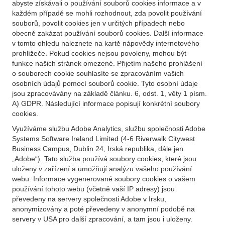
abyste získávali o používání souborů cookies informace a v
každém případě se mohli rozhodnout, zda povolit používání
souborů, povolit cookies jen v určitých případech nebo
obecně zakázat používání souborů cookies. Další informace
v tomto ohledu naleznete na kartě nápovědy internetového
prohlížeče. Pokud cookies nejsou povoleny, mohou být
funkce našich stránek omezené. Přijetím našeho prohlášení
o souborech cookie souhlasíte se zpracováním vašich
osobních údajů pomocí souborů cookie. Tyto osobní údaje
jsou zpracovávány na základě článku. 6, odst. 1, věty 1 písm.
A) GDPR. Následující informace popisují konkrétní soubory
cookies.
Využíváme službu Adobe Analytics, službu společnosti Adobe
Systems Software Ireland Limited (4-6 Riverwalk Citywest
Business Campus, Dublin 24, Irská republika, dále jen
„Adobe“). Tato služba používá soubory cookies, které jsou
uloženy v zařízení a umožňují analýzu vašeho používání
webu. Informace vygenerované soubory cookies o vašem
používání tohoto webu (včetně vaší IP adresy) jsou
převedeny na servery společnosti Adobe v Irsku,
anonymizovány a poté převedeny v anonymní podobě na
servery v USA pro další zpracování, a tam jsou i uloženy.