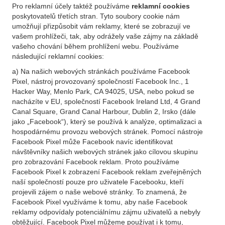
Pro reklamní účely taktéž používáme
reklamní cookies
poskytovatelů třetích stran. Tyto soubory cookie nám
umožňují přizpůsobit vám reklamy, které se zobrazují ve
vašem prohlížeči, tak, aby odrážely vaše zájmy na základě
vašeho chování během prohlížení webu. Používáme
následující reklamní cookies:
a) Na našich webových stránkách používáme Facebook
Pixel, nástroj provozovaný společností Facebook Inc., 1
Hacker Way, Menlo Park, CA 94025, USA, nebo pokud se
nacházíte v EU, společností Facebook Ireland Ltd, 4 Grand
Canal Square, Grand Canal Harbour, Dublin 2, Irsko (dále
jako „Facebook“), který se používá k analýze, optimalizaci a
hospodárnému provozu webových stránek. Pomocí nástroje
Facebook Pixel může Facebook navíc identifikovat
návštěvníky našich webových stránek jako cílovou skupinu
pro zobrazování Facebook reklam. Proto používáme
Facebook Pixel k zobrazení Facebook reklam zveřejněných
naší společností pouze pro uživatele Facebooku, kteří
projevili zájem o naše webové stránky. To znamená, že
Facebook Pixel využíváme k tomu, aby naše Facebook
reklamy odpovídaly potenciálnímu zájmu uživatelů a nebyly
obtěžující. Facebook Pixel můžeme používat i k tomu,