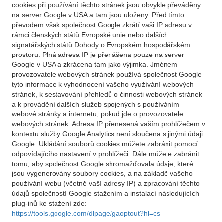
cookies při používání těchto stránek jsou obvykle převáděny
na server Google v USA a tam jsou uloženy. Před tímto
převodem však společnost Google zkrátí vaši IP adresu v
rámci členských států Evropské unie nebo dalších
signatářských států Dohody o Evropském hospodářském
prostoru. Plná adresa IP je přenášena pouze na server
Google v USA a zkrácena tam jako výjimka. Jménem
provozovatele webových stránek používá společnost Google
tyto informace k vyhodnocení vašeho využívání webových
stránek, k sestavování přehledů o činnosti webových stránek
a k provádění dalších služeb spojených s používáním
webové stránky a internetu, pokud jde o provozovatele
webových stránek. Adresa IP přenesená vaším prohlížečem v
kontextu služby Google Analytics není sloučena s jinými údaji
Google. Ukládání souborů cookies můžete zabránit pomocí
odpovídajícího nastavení v prohlížeči. Dále můžete zabránit
tomu, aby společnost Google shromažďovala údaje, které
jsou vygenerovány soubory cookies, a na základě vašeho
používání webu (včetně vaší adresy IP) a zpracování těchto
údajů společností Google stažením a instalací následujících
plug-inů ke stažení zde:
https://tools.google.com/dlpage/gaoptout?hl=cs