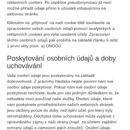
reklamních cookies. Po úspěšné pseudonymizaci již není
možné přiřadit údaje přímo k uživateli vstupujícímu na
webovou stránku.
Kliknutím na „přijmout“ na naší cookie liště souhlasíte se
zpracováním vašich osobních údajů pomocí analytických a
reklamních cookies pro výše uvedené účely. Zpracování
těchto osobních údajů pak probíhá na základě článku 6 odst.
1 první věty písm. a) ONOOÚ.
Poskytování osobních údajů a doby
uchovávání
Vaše osobní údaje jsou poskytovány na základě
dobrovolnosti. Z právního hlediska nejste povinni nám své
osobní údaje poskytovat. Pokud nám své osobní údaje
poskytovat nechcete, bude pro vás jediným důsledkem to, že
nebudete moci používat naše služby. Osobní údaje, které
nám poskytnete prostřednictvím našich webových stránek,
jsou uloženy pouze do doby, než splní účel, pro který byly
shromážděny. Odchylná doba uchovávání může vyplývat z
oprávněného zájmu z naší strany (např. za účelem zajištění
ochrany údajů a zamezení jejich zneužití). Osobní údaje,