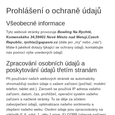
Prohlášení o ochraně údajů
Všeobecné informace
Tyto webové stránky provozuje
Bowling Na Rychtě,
Komenského 34,59401 Nové Město nad Metují,Czech
Republic, rychta@gapasro.cz
(dále jen „my“ nebo „nás“).
Máte-li jakékoli dotazy týkající se ochrany údajů, kontaktujte
nás pomocí výše uvedených údajů.
Zpracování osobních údajů a
poskytování údajů třetím stranám
Při používání našich webových stránek se automaticky
shromažďují osobní údaje o vašem zařízení (počítač, mobilní
telefon, tablet atd.). Zároveň se používá IP adresa vašeho
zařízení, datum, čas, prohlížeč, operační systém vašeho
zařízení a načtené stránky. To se děje za účelem
zabezpečení údajů, optimalizace našeho sortimentu a
zlepšení našeho webu. Osobní údaje jsou zpracovávány na
základě čl. 6, odst. 1, věty 1 písm. F) GDPR (obecné nařízení