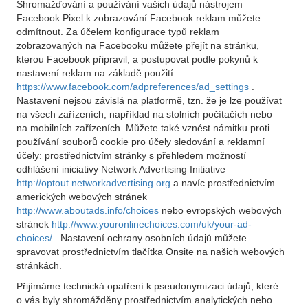
Shromažďování a používání vašich údajů nástrojem
Facebook Pixel k zobrazování Facebook reklam můžete
odmítnout. Za účelem konfigurace typů reklam
zobrazovaných na Facebooku můžete přejít na stránku,
kterou Facebook připravil, a postupovat podle pokynů k
nastavení reklam na základě použití:
https://www.facebook.com/adpreferences/ad_settings
.
Nastavení nejsou závislá na platformě, tzn. že je lze používat
na všech zařízeních, například na stolních počítačích nebo
na mobilních zařízeních. Můžete také vznést námitku proti
používání souborů cookie pro účely sledování a reklamní
účely: prostřednictvím stránky s přehledem možností
odhlášení iniciativy Network Advertising Initiative
http://optout.networkadvertising.org
a navíc prostřednictvím
amerických webových stránek
http://www.aboutads.info/choices
nebo evropských webových
stránek
http://www.youronlinechoices.com/uk/your-ad-
choices/
. Nastavení ochrany osobních údajů můžete
spravovat prostřednictvím tlačítka Onsite na našich webových
stránkách.
Přijímáme technická opatření k pseudonymizaci údajů, které
o vás byly shromážděny prostřednictvím analytických nebo