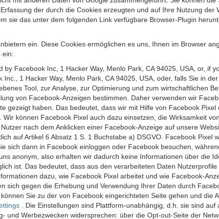
 nicht mit anderen Daten von Google zusammengeführt. Sie können die
 Erfassung der durch die Cookies erzeugten und auf Ihre Nutzung der 
m sie das unter dem folgenden Link verfügbare Browser-Plugin herunte
anbietern ein. Diese Cookies ermöglichen es uns, Ihnen im Browser ang
 ein:
ed by Facebook Inc, 1 Hacker Way, Menlo Park, CA 94025, USA, or, if y
 Inc., 1 Hacker Way, Menlo Park, CA 94025, USA, oder, falls Sie in de
riebenes Tool, zur Analyse, zur Optimierung und zum wirtschaftlichen B
ellung von Facebook-Anzeigen bestimmen. Daher verwenden wir Faceboo
te gezeigt haben. Das bedeutet, dass wir mit Hilfe von Facebook Pixe
n. Wir können Facebook Pixel auch dazu einsetzen, die Wirksamkeit vo
Nutzer nach dem Anklicken einer Facebook-Anzeige auf unsere Website
chtlich auf Artikel 6 Absatz 1 S. 1 Buchstabe a) DSGVO. Facebook Pixel
e sich dann in Facebook einloggen oder Facebook besuchen, während S
uns anonym, also erhalten wir dadurch keine Informationen über die Ide
ich ist. Das bedeutet, dass aus den verarbeiteten Daten Nutzerprofile
ormationen dazu, wie Facebook Pixel arbeitet und wie Facebook-Anzei
nen sich gegen die Erhebung und Verwendung Ihrer Daten durch Faceb
, können Sie zu der von Facebook eingerichteten Seite gehen und die 
ettings
. Die Einstellungen sind Plattform-unabhängig, d.h. sie sind a
- und Werbezwecken widersprechen: über die Opt-out-Seite der Network