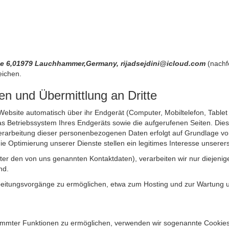
aße 6,01979 Lauchhammer,Germany, rijadsejdini@icloud.com
(nachf
eichen.
n und Übermittlung an Dritte
site automatisch über ihr Endgerät (Computer, Mobiltelefon, Tablet et
 Betriebssystem Ihres Endgeräts sowie die aufgerufenen Seiten. Dies 
rarbeitung dieser personenbezogenen Daten erfolgt auf Grundlage von
Optimierung unserer Dienste stellen ein legitimes Interesse unsererse
unter den von uns genannten Kontaktdaten), verarbeiten wir nur diejen
nd.
itungsvorgänge zu ermöglichen, etwa zum Hosting und zur Wartung uns
timmter Funktionen zu ermöglichen, verwenden wir sogenannte Cookies. 