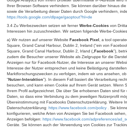
Google Analytics von Ihrem Browser übermittelte IP-Adresse wird
Ihrer Browser-Software verhindern. Sie können darüber hinaus die
sowie die Verarbeitung dieser Daten durch Google verhindern, inde
https://tools.google.com/dlpage/gaoptout?hl=de
3.4 Zu Werbezwecken setzen wir ferner
Werbe-Cookies
von Dritt
Interessen hin zuzuschneiden. Wir setzen folgende Werbe-Cookies
a) Wir nutzen auf unserer Website
Facebook Pixel
, a tool operat
Square, Grand Canal Harbour, Dublin 2, Ireland (“ein von Facebook
Square, Grand Canal Harbour, Dublin 2, Irland („
Facebook
”), bet
zudem die Besucher unserer Website als Zielgruppe für die Darst
Anzeigen nur für Facebook-Nutzer, die Interesse an unserer Websi
Interesse der Nutzer entsprechen und keine Belästigung darstelle
Marktforschungszwecken zu verfolgen, indem wir uns ansehen, ob 
“
Nutzer-Interaktion
”). In diesem Fall basiert die Verarbeitung re
besuchen, und kann einen Cookie auf Ihrem Gerät setzen. Wenn Si
Ihrem Profil aufgezeichnet. Die über Sie erhobenen Daten sind für 
Daten, so dass eine Verbindung zu dem jeweiligen Nutzerprofil mögl
Übereinstimmung mit Facebooks Datenschutzerklärung. Weitere Inf
Datenschutzerklärung:
https://www.facebook.com/policy
. Sie kön
konfigurieren, welche Arten von Anzeigen Sie bei Facebook sehen
Anzeigen befolgen:
https://www.facebook.com/adpreferences/ad_s
Geräte. Sie können auch der Verwendung von Cookies zur Tracking