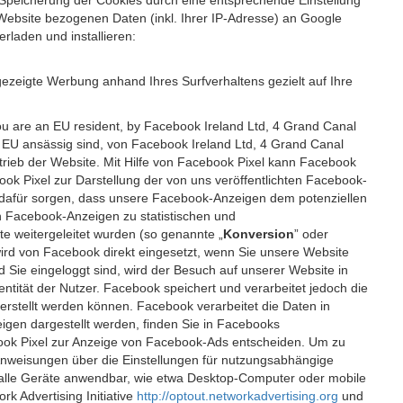
 Speicherung der Cookies durch eine entsprechende Einstellung
Website bezogenen Daten (inkl. Ihrer IP-Adresse) an Google
rladen und installieren:
ezeigte Werbung anhand Ihres Surfverhaltens gezielt auf Ihre
ou are an EU resident, by Facebook Ireland Ltd, 4 Grand Canal
r EU ansässig sind, von Facebook Ireland Ltd, 4 Grand Canal
etrieb der Website. Mit Hilfe von Facebook Pixel kann Facebook
k Pixel zur Darstellung der von uns veröffentlichten Facebook-
l dafür sorgen, dass unsere Facebook-Anzeigen dem potenziellen
n Facebook-Anzeigen zu statistischen und
 weitergeleitet wurden (so genannte „
Konversion
” oder
 wird von Facebook direkt eingesetzt, wenn Sie unsere Website
ie eingeloggt sind, wird der Besuch auf unserer Website in
ntität der Nutzer. Facebook speichert und verarbeitet jedoch die
 erstellt werden können. Facebook verarbeitet die Daten in
gen dargestellt werden, finden Sie in Facebooks
ook Pixel zur Anzeige von Facebook-Ads entscheiden. Um zu
Anweisungen über die Einstellungen für nutzungsabhängige
uf alle Geräte anwendbar, wie etwa Desktop-Computer oder mobile
 Advertising Initiative
http://optout.networkadvertising.org
und