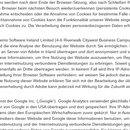
s werden nach dem Ende der Browser-Sitzung, also nach Schließen Ihr
n Browser beim nächsten Besuch wiederzuerkennen (persistente Cookies
ahme entscheiden oder die Annahme von Cookies für bestimmte Fälle o
r Nichtannahme von Cookies kann die Funktionalität unserer Website ein
h Cookies zu. Die Verarbeitung dieser personenbezogenen Daten erfolg
ems Software Ireland Limited (4-6 Riverwalk Citywest Business Campus,
d die eine Analyse der Benutzung der Website durch Sie ermöglichen. 
n an Server von Adobe in Irland übertragen und dort anonymisiert und 
iese Informationen, um Ihre Nutzung der Website auszuwerten, um Repor
Internetnutzung verbundene Dienstleistungen zu erbringen. Soweit ge
nenfalls an Dritte übertragen werden. In keinem Fall wird Ihre IP-Adr
ellung Ihrer Browser Software verhindern; wir weisen Sie jedoch darauf
ie Nutzung dieser Website erklären Sie sich mit der Bearbeitung der ü
nerhebung durch Adobe kann jederzeit mit Wirkung für die Zukunft w
st der Google Inc. („Google“). Google Analytics verwendet gleichfalls
r von Google in den USA übertragen und dort gespeichert. Ihre IP-Adr
s über den Europäischen Wirtschaftsraum zuvor gekürzt. Nur in Ausna
etreibers dieser Website wird Google diese Informationen benutzen, u
bsitenutzung und der Internetnutzung verbundene Dienstleistungen g