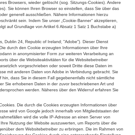
es Browsers, wieder gelöscht (sog. Sitzungs-Cookies). Andere
). Sie können Ihren Browser so einstellen, dass Sie über das
der generell ausschließen. Nähere Informationen hierzu
geschränkt sein. Indem Sie unser „Cookie-Banner“ akzeptieren,
t auf Grundlage von Artikel 6 Absatz 1 Satz 1 Buchstabe a)
 Dublin 24, Republic of Ireland; "Adobe"). Dieser Dienst
Die durch den Cookie erzeugten Informationen über Ihre
sodann in anonymisierter Form zur weiteren Verarbeitung an
ts über die Websiteaktivitäten für die Websitebetreiber
setzlich vorgeschrieben oder soweit Dritte diese Daten im
esse mit anderen Daten von Adobe in Verbindung gebracht. Sie
 hin, dass Sie in diesem Fall gegebenenfalls nicht sämtliche
ber Sie erhobenen Daten in der zuvor beschriebenen Art und
idersprochen werden. Näheres über den Widerruf erfahren Sie
 Cookies. Die durch die Cookies erzeugten Informationen über
esse wird von Google jedoch innerhalb von Mitgliedstaaten der
hmefällen wird die volle IP-Adresse an einen Server von
m Ihre Nutzung der Website auszuwerten, um Reports über die
egenüber dem Websitebetreiber zu erbringen. Die im Rahmen von