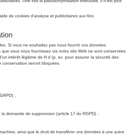
citaires. Une fois la pseudonymisation effectuée, il n’est plus
de de cookies d’analyse et publicitaires aux fins
.
tion
les. Si vous ne souhaitez pas nous fournir vos données
s que vous nous fournissez via notre site Web ne sont conservées
un intérêt légitime de H.d (p. ex. pour assurer la sécurité des
e conservation seront bloquées.
u GRPD) ;
 de la demande de suppression (article 17 du RGPD) ;
 machine, ainsi que le droit de transférer vos données à une autre