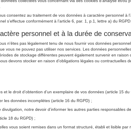
nnées collectées vous concernant via des cookies d’analyse et/ou publi
.
ous consentez au traitement de vos données à caractère personnel à l’ai
 s’effectue conformément à l’article 6, par. 1, p.1, lettre a) du RGPD
ractère personnel et à la durée de conserva
Vous n'êtes pas légalement tenu de nous fournir vos données personnel
que vous ne pouvez pas utiliser nos services. Les données personnelle
périodes de stockage différentes peuvent également survenir en raison d’
ous devons stocker en raison d’obligations légales ou contractuelles d
les et le droit d’obtention d’un exemplaire de vos données (article 15 d
ter les données incomplètes (article 16 du RGPD) ;
e divulgation, notre devoir d’informer les autres parties responsables
rticle 18 du RGPD) ;
lles vous soient remises dans un format structuré, établi et lisible par