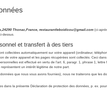
données
,24290 Thonac,France, restaurantleboidicou@gmail.com
(ci-aprè
ci-dessus.
nnel et transfert à des tiers
sont collectées automatiquement sur votre appareil (ordinateur, téléphone
ation de votre appareil et les pages récupérées sont collectés. Ceci dans
rsonnelles est effectué en vertu de l'art. 6, paragr. 1, phrase 1, lett
s représentent un intérêt légitime de notre part.
rdonnées que nous vous avons fournies), nous ne traiterons que les d
es dans la présente Déclaration de protection des données, p. ex. pour