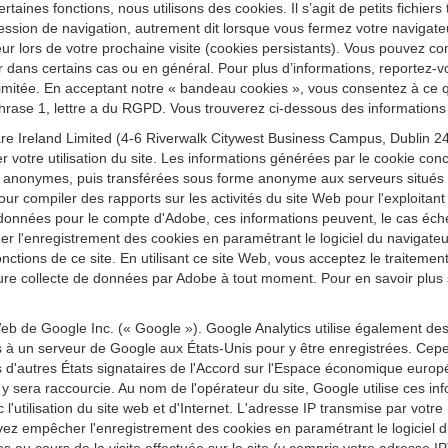
ertaines fonctions, nous utilisons des cookies. Il s’agit de petits fichier
ession de navigation, autrement dit lorsque vous fermez votre navigateu
r lors de votre prochaine visite (cookies persistants). Vous pouvez conf
r dans certains cas ou en général. Pour plus d’informations, reportez-vo
re limitée. En acceptant notre « bandeau cookies », vous consentez à ce
 phrase 1, lettre a du RGPD. Vous trouverez ci-dessous des informations 
e Ireland Limited (4-6 Riverwalk Citywest Business Campus, Dublin 24,
r votre utilisation du site. Les informations générées par le cookie conc
 anonymes, puis transférées sous forme anonyme aux serveurs situés au
our compiler des rapports sur les activités du site Web pour l'exploitant d
t ces données pour le compte d'Adobe, ces informations peuvent, le cas éc
quer l'enregistrement des cookies en paramétrant le logiciel du navig
 fonctions de ce site. En utilisant ce site Web, vous acceptez le traitem
re collecte de données par Adobe à tout moment. Pour en savoir plus sur
eb de Google Inc. (« Google »). Google Analytics utilise également de
es à un serveur de Google aux États-Unis pour y être enregistrées. Cepe
'autres États signataires de l'Accord sur l'Espace économique europ
sera raccourcie. Au nom de l'opérateur du site, Google utilise ces inform
vec l'utilisation du site web et d'Internet. L'adresse IP transmise par vo
z empêcher l'enregistrement des cookies en paramétrant le logiciel du