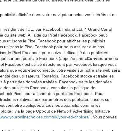
P), et le traitement de ces données, en téléchargeant puis en
publicité affichée dans votre navigateur selon vos intérêts et en
un résident de l’UE, par Facebook Ireland Ltd, 4 Grand Canal
ique du site web. À l’aide du Pixel Facebook, Facebook peut
 utilisons le Pixel Facebook pour afficher les publicités
us utilisons le Pixel Facebook pour nous assurer que nos
er le Pixel Facebook pour suivre l’efficacité des publicités
cliqué sur une publicité Facebook (appelée une «
Conversion
» ou
 Pixel Facebook est utilisé directement par Facebook lorsque vous
alors que vous êtes connecté, votre visite sur notre site web sera
tité des utilisateurs. Toutefois, Facebook stocke et traite les
éés à partir des données traitées. Facebook traite les données
e des publicités Facebook, consultez la politique de
cebook Pixel pour afficher des publicités Facebook. Pour
tructions relatives aux paramètres des publicités basées sur
 peuvent être appliqués à tous les appareils, comme les
icité : via la page Opt-out de Network Advertising Initiative
//www.youronlinechoices.com/uk/your-ad-choices/
. Vous pouvez