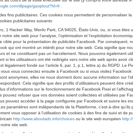
s au cours de la visite effectuée sur le site (y compris votre adresse I
google.com/dlpage/gaoptout?hl=fr
.
des fins publicitaires. Ces cookies nous permettent de personnaliser la 
okies publicitaires suivants:
 Inc, 1 Hacker Way, Menlo Park, CA 94025, États-Unis, ou, si vous êtes 
ur notre site web pour l’analyse, l’optimisation et l’exploitation économ
cible pour la présentation de publicités Facebook. Par conséquent, nous
k qui ont montré un intérêt pour notre site web. Cela signifie que no
eurs et ne constituent pas un harcèlement. Nous pouvons également utilis
 si les utilisateurs ont été redirigés vers notre site web après avoir 
est légalement fondé sur l’article 6, par. 1, p.1, lettre a) du RGPD. Le
 Si vous vous connectez ensuite à Facebook ou si vous visitez Facebook 
 sont anonymes, elles ne nous donnent donc aucune information sur l’iden
respondant. Cela signifie que des profils d’utilisateurs peuvent être cr
us d’informations sur le fonctionnement de Facebook Pixel et l’affichag
s pouvez refuser que vos données soient collectées et utilisées par Fa
us pouvez accéder à la page configurée par Facebook et suivre les ins
Les paramètres sont indépendants de la Plateforme, c’est-à-dire qu’ils
t vous opposer à l’utilisation de cookies à des fins de suivi et de publ
méricain
http://www.aboutads.info/choices
ou le site web européen
http:
 notre site web.