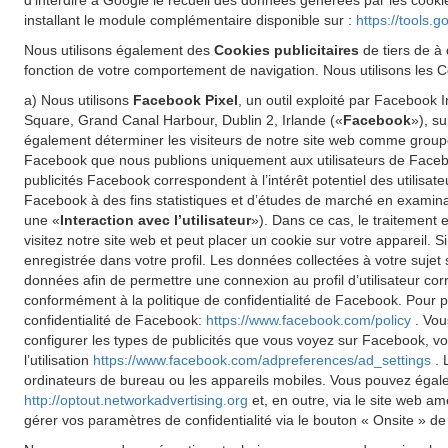
d'interdire à Google le recueil des données générées par les cookie
installant le module complémentaire disponible sur :
https://tools.
Nous utilisons également des
Cookies publicitaires
de tiers de à 
fonction de votre comportement de navigation. Nous utilisons les Co
a) Nous utilisons
Facebook Pixel
, un outil exploité par Facebook
Square, Grand Canal Harbour, Dublin 2, Irlande («
Facebook
»), s
également déterminer les visiteurs de notre site web comme groupe 
Facebook que nous publions uniquement aux utilisateurs de Faceboo
publicités Facebook correspondent à l’intérêt potentiel des utilisat
Facebook à des fins statistiques et d’études de marché en examinant
une «
Interaction avec l’utilisateur
»). Dans ce cas, le traitement 
visitez notre site web et peut placer un cookie sur votre appareil.
enregistrée dans votre profil. Les données collectées à votre sujet
données afin de permettre une connexion au profil d’utilisateur cor
conformément à la politique de confidentialité de Facebook. Pour pl
confidentialité de Facebook:
https://www.facebook.com/policy
. Vou
configurer les types de publicités que vous voyez sur Facebook, vo
l’utilisation
https://www.facebook.com/adpreferences/ad_settings
. 
ordinateurs de bureau ou les appareils mobiles. Vous pouvez égalemen
http://optout.networkadvertising.org
et, en outre, via le site web a
gérer vos paramètres de confidentialité via le bouton « Onsite » de