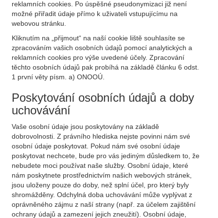
reklamních cookies. Po úspěšné pseudonymizaci již není
možné přiřadit údaje přímo k uživateli vstupujícímu na
webovou stránku.
Kliknutím na „přijmout“ na naší cookie liště souhlasíte se
zpracováním vašich osobních údajů pomocí analytických a
reklamních cookies pro výše uvedené účely. Zpracování
těchto osobních údajů pak probíhá na základě článku 6 odst.
1 první věty písm. a) ONOOÚ.
Poskytování osobních údajů a doby
uchovávání
Vaše osobní údaje jsou poskytovány na základě
dobrovolnosti. Z právního hlediska nejste povinni nám své
osobní údaje poskytovat. Pokud nám své osobní údaje
poskytovat nechcete, bude pro vás jediným důsledkem to, že
nebudete moci používat naše služby. Osobní údaje, které
nám poskytnete prostřednictvím našich webových stránek,
jsou uloženy pouze do doby, než splní účel, pro který byly
shromážděny. Odchylná doba uchovávání může vyplývat z
oprávněného zájmu z naší strany (např. za účelem zajištění
ochrany údajů a zamezení jejich zneužití). Osobní údaje,