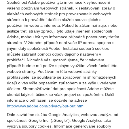
Společnost Adobe používá tyto informace k vyhodnocení
vašeho používání webových stránek, k sestavování zpráv o
aktivitách webových stránek pro provozovatele webových
stránek a k provádění dalších služeb souvisejících s
používáním webu a internetu. Pokud to zákon nařizuje, nebo
jestliže třetí strany zpracují tyto údaje jménem společnosti
Adobe, mohou být tyto informace případně postoupeny třetím
stranám. V žádném případě není vaše IP adresa spojena s
jinými daty společnosti Adobe. Instalaci souborů cookies
můžete zabránit pomocí odpovídajícího nastavení v
prohlížeči. Nicméně vás upozorňujeme, že v takovém
případě budete mít potíže s plným využitím všech funkcí této
webové stránky. Používáním této webové stránky
prohlašujete, že souhlasíte se zpracováním shromážděných
údajů o vás výše popsaným způsobem a za výše uvedeným
účelem. Shromažďování dat pro společnost Adobe můžete
ukončit kdykoli, účinek se však projeví se zpožděním. Další
informace o odhlášení se dozvíte na adrese
http://www.adobe.com/privacy/opt-out.html
.
Dále zavádíme službu Google Analytics, webovou analýzu od
společnosti Google Inc. („Google“). Google Analytics také
využívá soubory cookies. Informace generované soubory