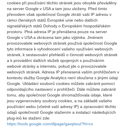
cookies při používání těchto stránek jsou obvykle převáděny
na server Google v USA a tam jsou uloženy. Před tímto
převodem však společnost Google zkrátí vaši IP adresu v
rámci členských států Evropské unie nebo dalších
signatářských států Dohody o Evropském hospodářském
prostoru. Plná adresa IP je přenášena pouze na server
Google v USA a zkrácena tam jako výjimka. Jménem
provozovatele webových stránek používá společnost Google
tyto informace k vyhodnocení vašeho využívání webových
stránek, k sestavování přehledů o činnosti webových stránek
a k provádění dalších služeb spojených s používáním
webové stránky a internetu, pokud jde o provozovatele
webových stránek. Adresa IP přenesená vaším prohlížečem v
kontextu služby Google Analytics není sloučena s jinými údaji
Google. Ukládání souborů cookies můžete zabránit pomocí
odpovídajícího nastavení v prohlížeči. Dále můžete zabránit
tomu, aby společnost Google shromažďovala údaje, které
jsou vygenerovány soubory cookies, a na základě vašeho
používání webu (včetně vaší adresy IP) a zpracování těchto
údajů společností Google stažením a instalací následujících
plug-inů ke stažení zde:
https://tools.google.com/dlpage/gaoptout?hl=cs