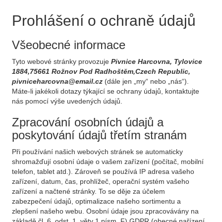
Prohlášení o ochraně údajů
Všeobecné informace
Tyto webové stránky provozuje
Pivnice Harcovna, Tylovice
1884,75661 Rožnov Pod Radhoštěm,Czech Republic,
pivniceharcovna@email.cz
(dále jen „my“ nebo „nás“).
Máte-li jakékoli dotazy týkající se ochrany údajů, kontaktujte
nás pomocí výše uvedených údajů.
Zpracování osobních údajů a
poskytování údajů třetím stranám
Při používání našich webových stránek se automaticky
shromažďují osobní údaje o vašem zařízení (počítač, mobilní
telefon, tablet atd.). Zároveň se používá IP adresa vašeho
zařízení, datum, čas, prohlížeč, operační systém vašeho
zařízení a načtené stránky. To se děje za účelem
zabezpečení údajů, optimalizace našeho sortimentu a
zlepšení našeho webu. Osobní údaje jsou zpracovávány na
základě čl. 6, odst. 1, věty 1 písm. F) GDPR (obecné nařízení