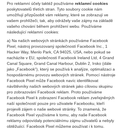
Pro reklamní účely taktéž používáme
reklamní cookies
poskytovatelů třetích stran. Tyto soubory cookie nám
umožňují přizpůsobit vám reklamy, které se zobrazují ve
vašem prohlížeči, tak, aby odrážely vaše zájmy na základě
vašeho chování během prohlížení webu. Používáme
následující reklamní cookies:
a) Na našich webových stránkách používáme Facebook
Pixel, nástroj provozovaný společností Facebook Inc., 1
Hacker Way, Menlo Park, CA 94025, USA, nebo pokud se
nacházíte v EU, společností Facebook Ireland Ltd, 4 Grand
Canal Square, Grand Canal Harbour, Dublin 2, Irsko (dále
jako „Facebook“), který se používá k analýze, optimalizaci a
hospodárnému provozu webových stránek. Pomocí nástroje
Facebook Pixel může Facebook navíc identifikovat
návštěvníky našich webových stránek jako cílovou skupinu
pro zobrazování Facebook reklam. Proto používáme
Facebook Pixel k zobrazení Facebook reklam zveřejněných
naší společností pouze pro uživatele Facebooku, kteří
projevili zájem o naše webové stránky. To znamená, že
Facebook Pixel využíváme k tomu, aby naše Facebook
reklamy odpovídaly potenciálnímu zájmu uživatelů a nebyly
obtěžující. Facebook Pixel můžeme používat i k tomu,