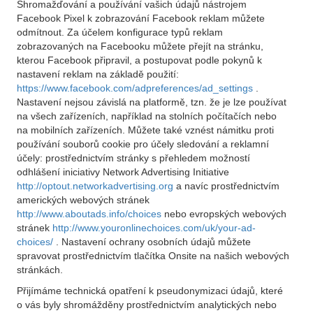
Shromažďování a používání vašich údajů nástrojem
Facebook Pixel k zobrazování Facebook reklam můžete
odmítnout. Za účelem konfigurace typů reklam
zobrazovaných na Facebooku můžete přejít na stránku,
kterou Facebook připravil, a postupovat podle pokynů k
nastavení reklam na základě použití:
https://www.facebook.com/adpreferences/ad_settings
.
Nastavení nejsou závislá na platformě, tzn. že je lze používat
na všech zařízeních, například na stolních počítačích nebo
na mobilních zařízeních. Můžete také vznést námitku proti
používání souborů cookie pro účely sledování a reklamní
účely: prostřednictvím stránky s přehledem možností
odhlášení iniciativy Network Advertising Initiative
http://optout.networkadvertising.org
a navíc prostřednictvím
amerických webových stránek
http://www.aboutads.info/choices
nebo evropských webových
stránek
http://www.youronlinechoices.com/uk/your-ad-
choices/
. Nastavení ochrany osobních údajů můžete
spravovat prostřednictvím tlačítka Onsite na našich webových
stránkách.
Přijímáme technická opatření k pseudonymizaci údajů, které
o vás byly shromážděny prostřednictvím analytických nebo