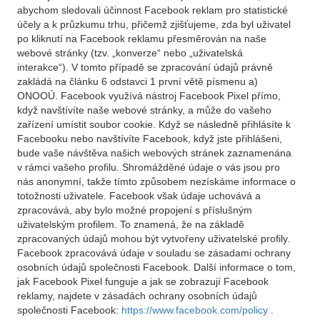
abychom sledovali účinnost Facebook reklam pro statistické
účely a k průzkumu trhu, přičemž zjišťujeme, zda byl uživatel
po kliknutí na Facebook reklamu přesměrován na naše
webové stránky (tzv. „konverze“ nebo „uživatelská
interakce“). V tomto případě se zpracování údajů právně
zakládá na článku 6 odstavci 1 první větě písmenu a)
ONOOÚ. Facebook využívá nástroj Facebook Pixel přímo,
když navštívíte naše webové stránky, a může do vašeho
zařízení umístit soubor cookie. Když se následně přihlásíte k
Facebooku nebo navštívíte Facebook, když jste přihlášeni,
bude vaše návštěva našich webových stránek zaznamenána
v rámci vašeho profilu. Shromážděné údaje o vás jsou pro
nás anonymní, takže tímto způsobem nezískáme informace o
totožnosti uživatele. Facebook však údaje uchovává a
zpracovává, aby bylo možné propojení s příslušným
uživatelským profilem. To znamená, že na základě
zpracovaných údajů mohou být vytvořeny uživatelské profily.
Facebook zpracovává údaje v souladu se zásadami ochrany
osobních údajů společnosti Facebook. Další informace o tom,
jak Facebook Pixel funguje a jak se zobrazují Facebook
reklamy, najdete v zásadách ochrany osobních údajů
společnosti Facebook:
https://www.facebook.com/policy
.