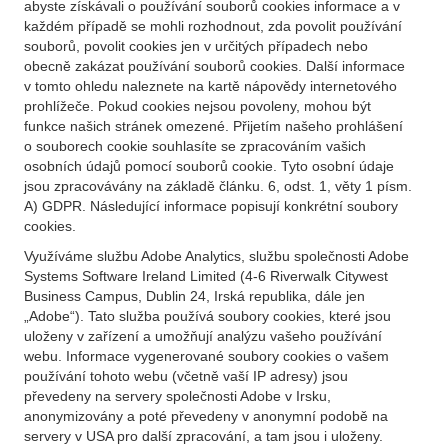
abyste získávali o používání souborů cookies informace a v
každém případě se mohli rozhodnout, zda povolit používání
souborů, povolit cookies jen v určitých případech nebo
obecně zakázat používání souborů cookies. Další informace
v tomto ohledu naleznete na kartě nápovědy internetového
prohlížeče. Pokud cookies nejsou povoleny, mohou být
funkce našich stránek omezené. Přijetím našeho prohlášení
o souborech cookie souhlasíte se zpracováním vašich
osobních údajů pomocí souborů cookie. Tyto osobní údaje
jsou zpracovávány na základě článku. 6, odst. 1, věty 1 písm.
A) GDPR. Následující informace popisují konkrétní soubory
cookies.
Využíváme službu Adobe Analytics, službu společnosti Adobe
Systems Software Ireland Limited (4-6 Riverwalk Citywest
Business Campus, Dublin 24, Irská republika, dále jen
„Adobe“). Tato služba používá soubory cookies, které jsou
uloženy v zařízení a umožňují analýzu vašeho používání
webu. Informace vygenerované soubory cookies o vašem
používání tohoto webu (včetně vaší IP adresy) jsou
převedeny na servery společnosti Adobe v Irsku,
anonymizovány a poté převedeny v anonymní podobě na
servery v USA pro další zpracování, a tam jsou i uloženy.