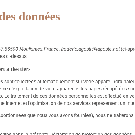
 des données
,86500 Moulismes,France, frederic.agosti@laposte.net
(ci-ap
es ci-dessus.
t à des tiers
es sont collectées automatiquement sur votre appareil (ordinateur
ystème d'exploitation de votre appareil et les pages récupérées son
. Le traitement de ces données personnelles est effectué en vert
e Internet et l'optimisation de nos services représentent un intér
 coordonnées que nous vous avons fournies), nous ne traiterons
crites dans la présente Déclaration de protection des données, p