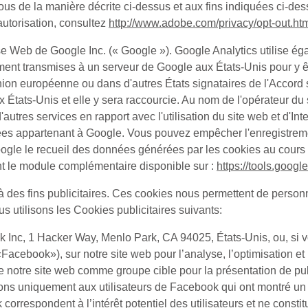
ous de la manière décrite ci-dessus et aux fins indiquées ci-de
autorisation, consultez
http://www.adobe.com/privacy/opt-out.ht
e Web de Google Inc. (« Google »). Google Analytics utilise ég
lement transmises à un serveur de Google aux États-Unis pour y ê
nion européenne ou dans d'autres États signataires de l'Accor
ats-Unis et elle y sera raccourcie. Au nom de l'opérateur du sit
ir d'autres services en rapport avec l'utilisation du site web et d'
es appartenant à Google. Vous pouvez empêcher l'enregistremen
ogle le recueil des données générées par les cookies au cours de 
ant le module complémentaire disponible sur :
https://tools.goog
à des fins publicitaires. Ces cookies nous permettent de personn
s utilisons les Cookies publicitaires suivants:
ok Inc, 1 Hacker Way, Menlo Park, CA 94025, États-Unis, ou, si v
«
Facebook
»), sur notre site web pour l’analyse, l’optimisation e
 notre site web comme groupe cible pour la présentation de pub
s uniquement aux utilisateurs de Facebook qui ont montré un int
orrespondent à l’intérêt potentiel des utilisateurs et ne const