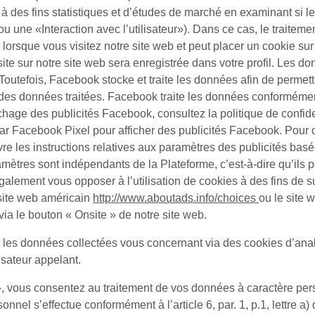
 des fins statistiques et d’études de marché en examinant si les 
ou une «
Interaction avec l’utilisateur
»). Dans ce cas, le traitement
orsque vous visitez notre site web et peut placer un cookie su
ite sur notre site web sera enregistrée dans votre profil. Les d
 Toutefois, Facebook stocke et traite les données afin de permet
tir des données traitées. Facebook traite les données conforméme
ichage des publicités Facebook, consultez la politique de confi
par Facebook Pixel pour afficher des publicités Facebook. Pour 
 les instructions relatives aux paramètres des publicités basées
amètres sont indépendants de la Plateforme, c’est-à-dire qu’ils 
lement vous opposer à l’utilisation de cookies à des fins de sui
e site web américain
http://www.aboutads.info/choices
ou le site
ia le bouton « Onsite » de notre site web.
s données collectées vous concernant via des cookies d’analys
isateur appelant.
, vous consentez au traitement de vos données à caractère perso
nel s’effectue conformément à l’article 6, par. 1, p.1, lettre a