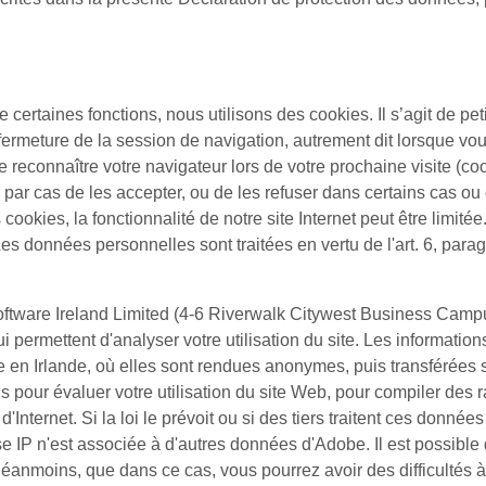
e certaines fonctions, nous utilisons des cookies. Il s’agit de peti
ermeture de la session de navigation, autrement dit lorsque vou
e reconnaître votre navigateur lors de votre prochaine visite (c
s par cas de les accepter, ou de les refuser dans certains cas ou
s cookies, la fonctionnalité de notre site Internet peut être lim
es données personnelles sont traitées en vertu de l'art. 6, para
ftware Ireland Limited (4-6 Riverwalk Citywest Business Campu
i permettent d'analyser votre utilisation du site. Les information
e en Irlande, où elles sont rendues anonymes, puis transférées
ns pour évaluer votre utilisation du site Web, pour compiler des ra
t d'Internet. Si la loi le prévoit ou si des tiers traitent ces don
se IP n'est associée à d'autres données d'Adobe. Il est possible
moins, que dans ce cas, vous pourrez avoir des difficultés à uti