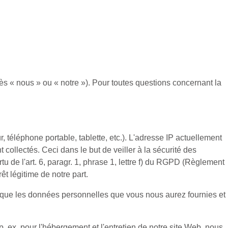
rès « nous » ou « notre »). Pour toutes questions concernant la
, téléphone portable, tablette, etc.). L'adresse IP actuellement
t collectés. Ceci dans le but de veiller à la sécurité des
u de l'art. 6, paragr. 1, phrase 1, lettre f) du RGPD (Règlement
êt légitime de notre part.
 que les données personnelles que vous nous aurez fournies et
. ex. pour l'hébergement et l'entretien de notre site Web, nous