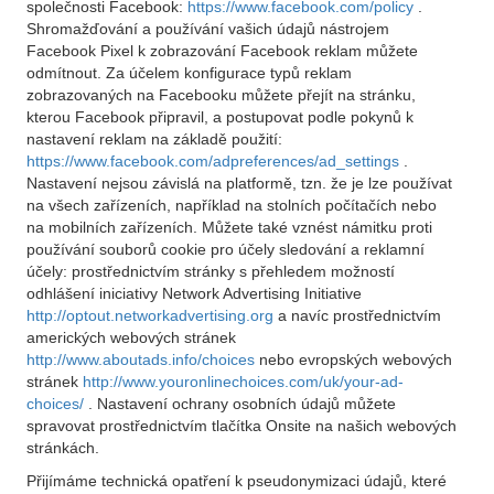
společnosti Facebook:
https://www.facebook.com/policy
.
Shromažďování a používání vašich údajů nástrojem
Facebook Pixel k zobrazování Facebook reklam můžete
odmítnout. Za účelem konfigurace typů reklam
zobrazovaných na Facebooku můžete přejít na stránku,
kterou Facebook připravil, a postupovat podle pokynů k
nastavení reklam na základě použití:
https://www.facebook.com/adpreferences/ad_settings
.
Nastavení nejsou závislá na platformě, tzn. že je lze používat
na všech zařízeních, například na stolních počítačích nebo
na mobilních zařízeních. Můžete také vznést námitku proti
používání souborů cookie pro účely sledování a reklamní
účely: prostřednictvím stránky s přehledem možností
odhlášení iniciativy Network Advertising Initiative
http://optout.networkadvertising.org
a navíc prostřednictvím
amerických webových stránek
http://www.aboutads.info/choices
nebo evropských webových
stránek
http://www.youronlinechoices.com/uk/your-ad-
choices/
. Nastavení ochrany osobních údajů můžete
spravovat prostřednictvím tlačítka Onsite na našich webových
stránkách.
Přijímáme technická opatření k pseudonymizaci údajů, které