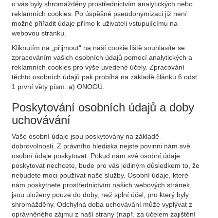
o vás byly shromážděny prostřednictvím analytických nebo
reklamních cookies. Po úspěšné pseudonymizaci již není
možné přiřadit údaje přímo k uživateli vstupujícímu na
webovou stránku.
Kliknutím na „přijmout“ na naší cookie liště souhlasíte se
zpracováním vašich osobních údajů pomocí analytických a
reklamních cookies pro výše uvedené účely. Zpracování
těchto osobních údajů pak probíhá na základě článku 6 odst.
1 první věty písm. a) ONOOÚ.
Poskytování osobních údajů a doby
uchovávání
Vaše osobní údaje jsou poskytovány na základě
dobrovolnosti. Z právního hlediska nejste povinni nám své
osobní údaje poskytovat. Pokud nám své osobní údaje
poskytovat nechcete, bude pro vás jediným důsledkem to, že
nebudete moci používat naše služby. Osobní údaje, které
nám poskytnete prostřednictvím našich webových stránek,
jsou uloženy pouze do doby, než splní účel, pro který byly
shromážděny. Odchylná doba uchovávání může vyplývat z
oprávněného zájmu z naší strany (např. za účelem zajištění