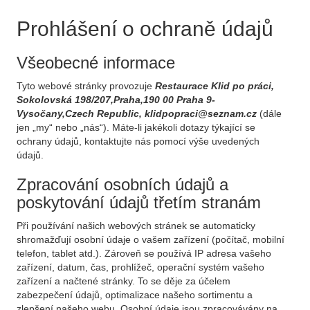
Prohlášení o ochraně údajů
Všeobecné informace
Tyto webové stránky provozuje
Restaurace Klid po práci,
Sokolovská 198/207,Praha,190 00 Praha 9-
Vysočany,Czech Republic, klidpopraci@seznam.cz
(dále
jen „my“ nebo „nás“). Máte-li jakékoli dotazy týkající se
ochrany údajů, kontaktujte nás pomocí výše uvedených
údajů.
Zpracování osobních údajů a
poskytování údajů třetím stranám
Při používání našich webových stránek se automaticky
shromažďují osobní údaje o vašem zařízení (počítač, mobilní
telefon, tablet atd.). Zároveň se používá IP adresa vašeho
zařízení, datum, čas, prohlížeč, operační systém vašeho
zařízení a načtené stránky. To se děje za účelem
zabezpečení údajů, optimalizace našeho sortimentu a
zlepšení našeho webu. Osobní údaje jsou zpracovávány na