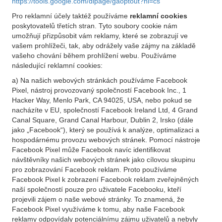
https://tools.google.com/dlpage/gaoptout?hl=cs
Pro reklamní účely taktéž používáme
reklamní cookies
poskytovatelů třetích stran. Tyto soubory cookie nám
umožňují přizpůsobit vám reklamy, které se zobrazují ve
vašem prohlížeči, tak, aby odrážely vaše zájmy na základě
vašeho chování během prohlížení webu. Používáme
následující reklamní cookies:
a) Na našich webových stránkách používáme Facebook
Pixel, nástroj provozovaný společností Facebook Inc., 1
Hacker Way, Menlo Park, CA 94025, USA, nebo pokud se
nacházíte v EU, společností Facebook Ireland Ltd, 4 Grand
Canal Square, Grand Canal Harbour, Dublin 2, Irsko (dále
jako „Facebook“), který se používá k analýze, optimalizaci a
hospodárnému provozu webových stránek. Pomocí nástroje
Facebook Pixel může Facebook navíc identifikovat
návštěvníky našich webových stránek jako cílovou skupinu
pro zobrazování Facebook reklam. Proto používáme
Facebook Pixel k zobrazení Facebook reklam zveřejněných
naší společností pouze pro uživatele Facebooku, kteří
projevili zájem o naše webové stránky. To znamená, že
Facebook Pixel využíváme k tomu, aby naše Facebook
reklamy odpovídaly potenciálnímu zájmu uživatelů a nebyly