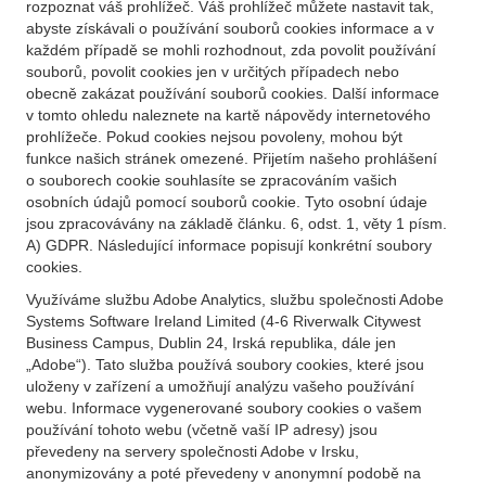
rozpoznat váš prohlížeč. Váš prohlížeč můžete nastavit tak,
abyste získávali o používání souborů cookies informace a v
každém případě se mohli rozhodnout, zda povolit používání
souborů, povolit cookies jen v určitých případech nebo
obecně zakázat používání souborů cookies. Další informace
v tomto ohledu naleznete na kartě nápovědy internetového
prohlížeče. Pokud cookies nejsou povoleny, mohou být
funkce našich stránek omezené. Přijetím našeho prohlášení
o souborech cookie souhlasíte se zpracováním vašich
osobních údajů pomocí souborů cookie. Tyto osobní údaje
jsou zpracovávány na základě článku. 6, odst. 1, věty 1 písm.
A) GDPR. Následující informace popisují konkrétní soubory
cookies.
Využíváme službu Adobe Analytics, službu společnosti Adobe
Systems Software Ireland Limited (4-6 Riverwalk Citywest
Business Campus, Dublin 24, Irská republika, dále jen
„Adobe“). Tato služba používá soubory cookies, které jsou
uloženy v zařízení a umožňují analýzu vašeho používání
webu. Informace vygenerované soubory cookies o vašem
používání tohoto webu (včetně vaší IP adresy) jsou
převedeny na servery společnosti Adobe v Irsku,
anonymizovány a poté převedeny v anonymní podobě na