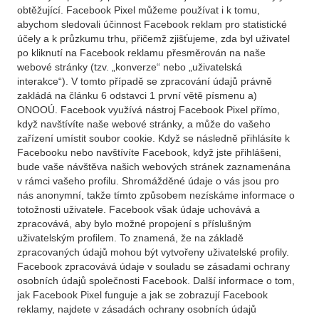
obtěžující. Facebook Pixel můžeme používat i k tomu,
abychom sledovali účinnost Facebook reklam pro statistické
účely a k průzkumu trhu, přičemž zjišťujeme, zda byl uživatel
po kliknutí na Facebook reklamu přesměrován na naše
webové stránky (tzv. „konverze“ nebo „uživatelská
interakce“). V tomto případě se zpracování údajů právně
zakládá na článku 6 odstavci 1 první větě písmenu a)
ONOOÚ. Facebook využívá nástroj Facebook Pixel přímo,
když navštívíte naše webové stránky, a může do vašeho
zařízení umístit soubor cookie. Když se následně přihlásíte k
Facebooku nebo navštívíte Facebook, když jste přihlášeni,
bude vaše návštěva našich webových stránek zaznamenána
v rámci vašeho profilu. Shromážděné údaje o vás jsou pro
nás anonymní, takže tímto způsobem nezískáme informace o
totožnosti uživatele. Facebook však údaje uchovává a
zpracovává, aby bylo možné propojení s příslušným
uživatelským profilem. To znamená, že na základě
zpracovaných údajů mohou být vytvořeny uživatelské profily.
Facebook zpracovává údaje v souladu se zásadami ochrany
osobních údajů společnosti Facebook. Další informace o tom,
jak Facebook Pixel funguje a jak se zobrazují Facebook
reklamy, najdete v zásadách ochrany osobních údajů