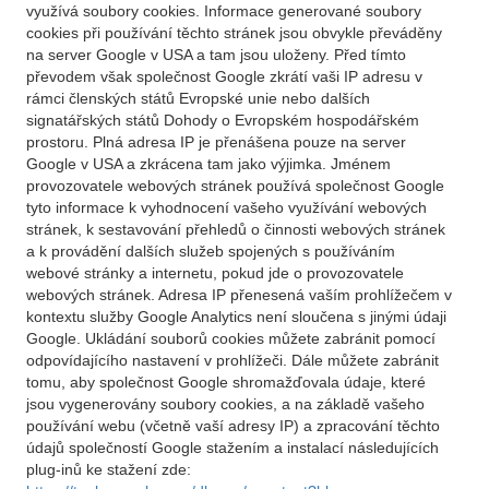
využívá soubory cookies. Informace generované soubory
cookies při používání těchto stránek jsou obvykle převáděny
na server Google v USA a tam jsou uloženy. Před tímto
převodem však společnost Google zkrátí vaši IP adresu v
rámci členských států Evropské unie nebo dalších
signatářských států Dohody o Evropském hospodářském
prostoru. Plná adresa IP je přenášena pouze na server
Google v USA a zkrácena tam jako výjimka. Jménem
provozovatele webových stránek používá společnost Google
tyto informace k vyhodnocení vašeho využívání webových
stránek, k sestavování přehledů o činnosti webových stránek
a k provádění dalších služeb spojených s používáním
webové stránky a internetu, pokud jde o provozovatele
webových stránek. Adresa IP přenesená vaším prohlížečem v
kontextu služby Google Analytics není sloučena s jinými údaji
Google. Ukládání souborů cookies můžete zabránit pomocí
odpovídajícího nastavení v prohlížeči. Dále můžete zabránit
tomu, aby společnost Google shromažďovala údaje, které
jsou vygenerovány soubory cookies, a na základě vašeho
používání webu (včetně vaší adresy IP) a zpracování těchto
údajů společností Google stažením a instalací následujících
plug-inů ke stažení zde: