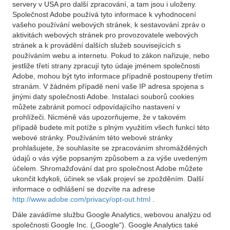
servery v USA pro další zpracování, a tam jsou i uloženy.
Společnost Adobe používá tyto informace k vyhodnocení
vašeho používání webových stránek, k sestavování zpráv o
aktivitách webových stránek pro provozovatele webových
stránek a k provádění dalších služeb souvisejících s
používáním webu a internetu. Pokud to zákon nařizuje, nebo
jestliže třetí strany zpracují tyto údaje jménem společnosti
Adobe, mohou být tyto informace případně postoupeny třetím
stranám. V žádném případě není vaše IP adresa spojena s
jinými daty společnosti Adobe. Instalaci souborů cookies
můžete zabránit pomocí odpovídajícího nastavení v
prohlížeči. Nicméně vás upozorňujeme, že v takovém
případě budete mít potíže s plným využitím všech funkcí této
webové stránky. Používáním této webové stránky
prohlašujete, že souhlasíte se zpracováním shromážděných
údajů o vás výše popsaným způsobem a za výše uvedeným
účelem. Shromažďování dat pro společnost Adobe můžete
ukončit kdykoli, účinek se však projeví se zpožděním. Další
informace o odhlášení se dozvíte na adrese
http://www.adobe.com/privacy/opt-out.html
.
Dále zavádíme službu Google Analytics, webovou analýzu od
společnosti Google Inc. („Google“). Google Analytics také