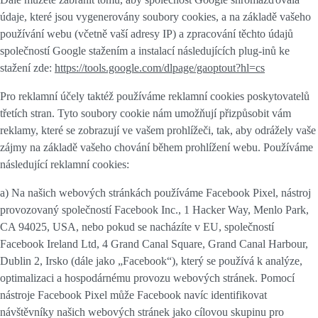
údaje, které jsou vygenerovány soubory cookies, a na základě vašeho
používání webu (včetně vaší adresy IP) a zpracování těchto údajů
společností Google stažením a instalací následujících plug-inů ke
stažení zde:
https://tools.google.com/dlpage/gaoptout?hl=cs
Pro reklamní účely taktéž používáme
reklamní cookies
poskytovatelů
třetích stran. Tyto soubory cookie nám umožňují přizpůsobit vám
reklamy, které se zobrazují ve vašem prohlížeči, tak, aby odrážely vaše
zájmy na základě vašeho chování během prohlížení webu. Používáme
následující reklamní cookies:
a) Na našich webových stránkách používáme Facebook Pixel, nástroj
provozovaný společností Facebook Inc., 1 Hacker Way, Menlo Park,
CA 94025, USA, nebo pokud se nacházíte v EU, společností
Facebook Ireland Ltd, 4 Grand Canal Square, Grand Canal Harbour,
Dublin 2, Irsko (dále jako „Facebook“), který se používá k analýze,
optimalizaci a hospodárnému provozu webových stránek. Pomocí
nástroje Facebook Pixel může Facebook navíc identifikovat
návštěvníky našich webových stránek jako cílovou skupinu pro