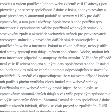
cookies o vašem používání tohoto webu (včetně vaší IP adresy) jsou
převedeny na servery společnosti Adobe v Irsku, anonymizovány a
poté převedeny v anonymní podobě na servery v USA pro další
zpracování, a tam jsou i uloženy. Společnost Adobe používá tyto
informace k vyhodnocení vašeho používání webových stránek, k
sestavování zpráv o aktivitách webových stránek pro provozovatele
webových stránek a k provádění dalších služeb souvisejících s
používáním webu a internetu. Pokud to zákon nařizuje, nebo jestliže
třetí strany zpracují tyto údaje jménem společnosti Adobe, mohou být
tyto informace případně postoupeny třetím stranám. V žádném případě
není vaše IP adresa spojena s jinými daty společnosti Adobe. Instalaci
souborů cookies můžete zabránit pomocí odpovídajícího nastavení v
prohlížeči. Nicméně vás upozorňujeme, že v takovém případě budete
mít potíže s plným využitím všech funkcí této webové stránky.
Používáním této webové stránky prohlašujete, že souhlasíte se
zpracováním shromážděných údajů o vás výše popsaným způsobem a
za výše uvedeným účelem. Shromažďování dat pro společnost Adobe
můžete ukončit kdykoli, účinek se však projeví se zpožděním. Další
informace o odhlášení se dozvíte na adrese