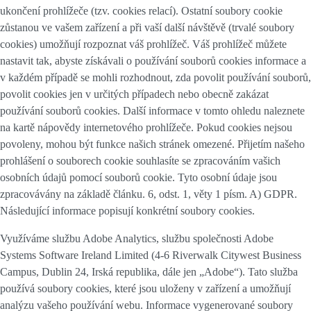
ukončení prohlížeče (tzv. cookies relací). Ostatní soubory cookie
zůstanou ve vašem zařízení a při vaší další návštěvě (trvalé soubory
cookies) umožňují rozpoznat váš prohlížeč. Váš prohlížeč můžete
nastavit tak, abyste získávali o používání souborů cookies informace a
v každém případě se mohli rozhodnout, zda povolit používání souborů,
povolit cookies jen v určitých případech nebo obecně zakázat
používání souborů cookies. Další informace v tomto ohledu naleznete
na kartě nápovědy internetového prohlížeče. Pokud cookies nejsou
povoleny, mohou být funkce našich stránek omezené. Přijetím našeho
prohlášení o souborech cookie souhlasíte se zpracováním vašich
osobních údajů pomocí souborů cookie. Tyto osobní údaje jsou
zpracovávány na základě článku. 6, odst. 1, věty 1 písm. A) GDPR.
Následující informace popisují konkrétní soubory cookies.
Využíváme službu Adobe Analytics, službu společnosti Adobe
Systems Software Ireland Limited (4-6 Riverwalk Citywest Business
Campus, Dublin 24, Irská republika, dále jen „Adobe“). Tato služba
používá soubory cookies, které jsou uloženy v zařízení a umožňují
analýzu vašeho používání webu. Informace vygenerované soubory