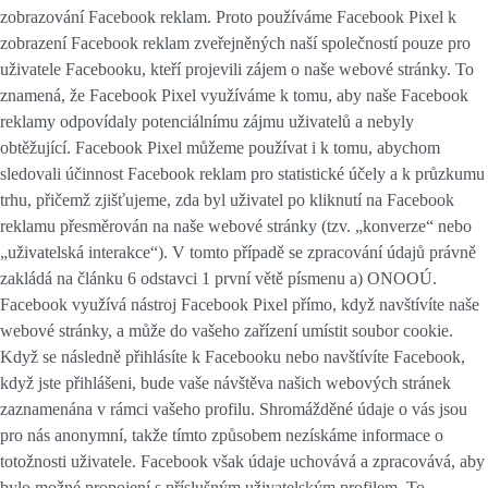
zobrazování Facebook reklam. Proto používáme Facebook Pixel k
zobrazení Facebook reklam zveřejněných naší společností pouze pro
uživatele Facebooku, kteří projevili zájem o naše webové stránky. To
znamená, že Facebook Pixel využíváme k tomu, aby naše Facebook
reklamy odpovídaly potenciálnímu zájmu uživatelů a nebyly
obtěžující. Facebook Pixel můžeme používat i k tomu, abychom
sledovali účinnost Facebook reklam pro statistické účely a k průzkumu
trhu, přičemž zjišťujeme, zda byl uživatel po kliknutí na Facebook
reklamu přesměrován na naše webové stránky (tzv. „konverze“ nebo
„uživatelská interakce“). V tomto případě se zpracování údajů právně
zakládá na článku 6 odstavci 1 první větě písmenu a) ONOOÚ.
Facebook využívá nástroj Facebook Pixel přímo, když navštívíte naše
webové stránky, a může do vašeho zařízení umístit soubor cookie.
Když se následně přihlásíte k Facebooku nebo navštívíte Facebook,
když jste přihlášeni, bude vaše návštěva našich webových stránek
zaznamenána v rámci vašeho profilu. Shromážděné údaje o vás jsou
pro nás anonymní, takže tímto způsobem nezískáme informace o
totožnosti uživatele. Facebook však údaje uchovává a zpracovává, aby
bylo možné propojení s příslušným uživatelským profilem. To