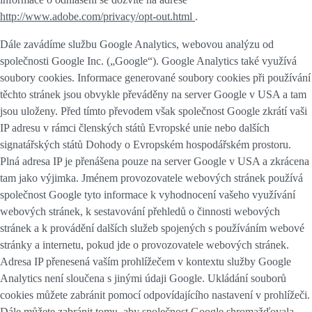
http://www.adobe.com/privacy/opt-out.html
.
Dále zavádíme službu Google Analytics, webovou analýzu od
společnosti Google Inc. („Google“). Google Analytics také využívá
soubory cookies. Informace generované soubory cookies při používání
těchto stránek jsou obvykle převáděny na server Google v USA a tam
jsou uloženy. Před tímto převodem však společnost Google zkrátí vaši
IP adresu v rámci členských států Evropské unie nebo dalších
signatářských států Dohody o Evropském hospodářském prostoru.
Plná adresa IP je přenášena pouze na server Google v USA a zkrácena
tam jako výjimka. Jménem provozovatele webových stránek používá
společnost Google tyto informace k vyhodnocení vašeho využívání
webových stránek, k sestavování přehledů o činnosti webových
stránek a k provádění dalších služeb spojených s používáním webové
stránky a internetu, pokud jde o provozovatele webových stránek.
Adresa IP přenesená vaším prohlížečem v kontextu služby Google
Analytics není sloučena s jinými údaji Google. Ukládání souborů
cookies můžete zabránit pomocí odpovídajícího nastavení v prohlížeči.
Dále můžete zabránit tomu, aby společnost Google shromažďovala