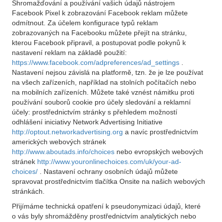
Shromažďování a používání vašich údajů nástrojem
Facebook Pixel k zobrazování Facebook reklam můžete
odmítnout. Za účelem konfigurace typů reklam
zobrazovaných na Facebooku můžete přejít na stránku,
kterou Facebook připravil, a postupovat podle pokynů k
nastavení reklam na základě použití:
https://www.facebook.com/adpreferences/ad_settings
.
Nastavení nejsou závislá na platformě, tzn. že je lze používat
na všech zařízeních, například na stolních počítačích nebo
na mobilních zařízeních. Můžete také vznést námitku proti
používání souborů cookie pro účely sledování a reklamní
účely: prostřednictvím stránky s přehledem možností
odhlášení iniciativy Network Advertising Initiative
http://optout.networkadvertising.org
a navíc prostřednictvím
amerických webových stránek
http://www.aboutads.info/choices
nebo evropských webových
stránek
http://www.youronlinechoices.com/uk/your-ad-
choices/
. Nastavení ochrany osobních údajů můžete
spravovat prostřednictvím tlačítka Onsite na našich webových
stránkách.
Přijímáme technická opatření k pseudonymizaci údajů, které
o vás byly shromážděny prostřednictvím analytických nebo