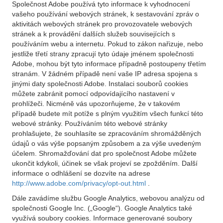
Společnost Adobe používá tyto informace k vyhodnocení
vašeho používání webových stránek, k sestavování zpráv o
aktivitách webových stránek pro provozovatele webových
stránek a k provádění dalších služeb souvisejících s
používáním webu a internetu. Pokud to zákon nařizuje, nebo
jestliže třetí strany zpracují tyto údaje jménem společnosti
Adobe, mohou být tyto informace případně postoupeny třetím
stranám. V žádném případě není vaše IP adresa spojena s
jinými daty společnosti Adobe. Instalaci souborů cookies
můžete zabránit pomocí odpovídajícího nastavení v
prohlížeči. Nicméně vás upozorňujeme, že v takovém
případě budete mít potíže s plným využitím všech funkcí této
webové stránky. Používáním této webové stránky
prohlašujete, že souhlasíte se zpracováním shromážděných
údajů o vás výše popsaným způsobem a za výše uvedeným
účelem. Shromažďování dat pro společnost Adobe můžete
ukončit kdykoli, účinek se však projeví se zpožděním. Další
informace o odhlášení se dozvíte na adrese
http://www.adobe.com/privacy/opt-out.html
.
Dále zavádíme službu Google Analytics, webovou analýzu od
společnosti Google Inc. („Google“). Google Analytics také
využívá soubory cookies. Informace generované soubory