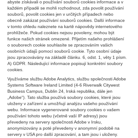
abyste získávali o používání souborů cookies informace a v
každém případě se mohli rozhodnout, zda povolit používání
souborů, povolit cookies jen v určitých případech nebo
obecně zakázat používání souborů cookies. Další informace
v tomto ohledu naleznete na kartě nápovědy internetového
prohlížeče. Pokud cookies nejsou povoleny, mohou být
funkce našich stránek omezené. Přijetím našeho prohlášení
o souborech cookie souhlasíte se zpracováním vašich
osobních údajů pomocí souborů cookie. Tyto osobní údaje
jsou zpracovávány na základě článku. 6, odst. 1, věty 1 písm.
A) GDPR. Následující informace popisují konkrétní soubory
cookies.
Využíváme službu Adobe Analytics, službu společnosti Adobe
Systems Software Ireland Limited (4-6 Riverwalk Citywest
Business Campus, Dublin 24, Irská republika, dále jen
„Adobe“). Tato služba používá soubory cookies, které jsou
uloženy v zařízení a umožňují analýzu vašeho používání
webu. Informace vygenerované soubory cookies o vašem
používání tohoto webu (včetně vaší IP adresy) jsou
převedeny na servery společnosti Adobe v Irsku,
anonymizovány a poté převedeny v anonymní podobě na
servery v USA pro další zpracování, a tam jsou i uloženy.