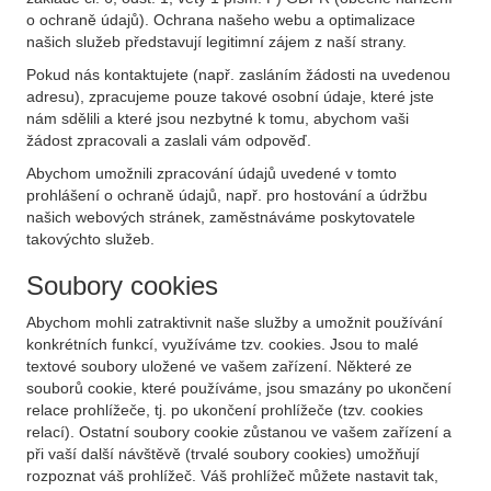
o ochraně údajů). Ochrana našeho webu a optimalizace
našich služeb představují legitimní zájem z naší strany.
Pokud nás kontaktujete (např. zasláním žádosti na uvedenou
adresu), zpracujeme pouze takové osobní údaje, které jste
nám sdělili a které jsou nezbytné k tomu, abychom vaši
žádost zpracovali a zaslali vám odpověď.
Abychom umožnili zpracování údajů uvedené v tomto
prohlášení o ochraně údajů, např. pro hostování a údržbu
našich webových stránek, zaměstnáváme poskytovatele
takovýchto služeb.
Soubory cookies
Abychom mohli zatraktivnit naše služby a umožnit používání
konkrétních funkcí, využíváme tzv. cookies. Jsou to malé
textové soubory uložené ve vašem zařízení. Některé ze
souborů cookie, které používáme, jsou smazány po ukončení
relace prohlížeče, tj. po ukončení prohlížeče (tzv. cookies
relací). Ostatní soubory cookie zůstanou ve vašem zařízení a
při vaší další návštěvě (trvalé soubory cookies) umožňují
rozpoznat váš prohlížeč. Váš prohlížeč můžete nastavit tak,