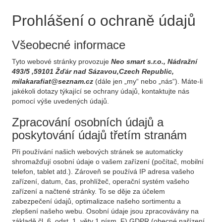
Prohlášení o ochraně údajů
Všeobecné informace
Tyto webové stránky provozuje
Neo smart s.r.o., Nádražní
493/5 ,59101 Žďár nad Sázavou,Czech Republic,
milakarafiat@seznam.cz
(dále jen „my“ nebo „nás“). Máte-li
jakékoli dotazy týkající se ochrany údajů, kontaktujte nás
pomocí výše uvedených údajů.
Zpracování osobních údajů a
poskytování údajů třetím stranám
Při používání našich webových stránek se automaticky
shromažďují osobní údaje o vašem zařízení (počítač, mobilní
telefon, tablet atd.). Zároveň se používá IP adresa vašeho
zařízení, datum, čas, prohlížeč, operační systém vašeho
zařízení a načtené stránky. To se děje za účelem
zabezpečení údajů, optimalizace našeho sortimentu a
zlepšení našeho webu. Osobní údaje jsou zpracovávány na
základě čl. 6, odst. 1, věty 1 písm. F) GDPR (obecné nařízení