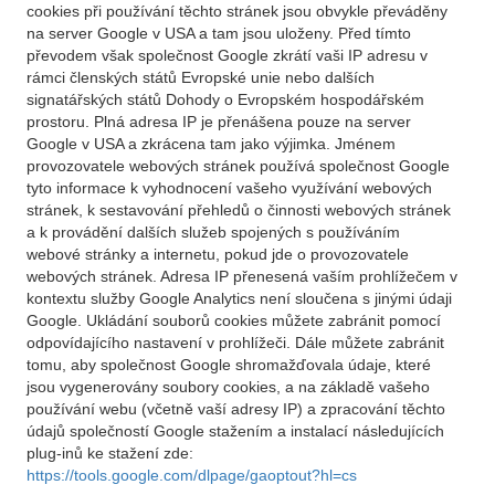
cookies při používání těchto stránek jsou obvykle převáděny
na server Google v USA a tam jsou uloženy. Před tímto
převodem však společnost Google zkrátí vaši IP adresu v
rámci členských států Evropské unie nebo dalších
signatářských států Dohody o Evropském hospodářském
prostoru. Plná adresa IP je přenášena pouze na server
Google v USA a zkrácena tam jako výjimka. Jménem
provozovatele webových stránek používá společnost Google
tyto informace k vyhodnocení vašeho využívání webových
stránek, k sestavování přehledů o činnosti webových stránek
a k provádění dalších služeb spojených s používáním
webové stránky a internetu, pokud jde o provozovatele
webových stránek. Adresa IP přenesená vaším prohlížečem v
kontextu služby Google Analytics není sloučena s jinými údaji
Google. Ukládání souborů cookies můžete zabránit pomocí
odpovídajícího nastavení v prohlížeči. Dále můžete zabránit
tomu, aby společnost Google shromažďovala údaje, které
jsou vygenerovány soubory cookies, a na základě vašeho
používání webu (včetně vaší adresy IP) a zpracování těchto
údajů společností Google stažením a instalací následujících
plug-inů ke stažení zde:
https://tools.google.com/dlpage/gaoptout?hl=cs