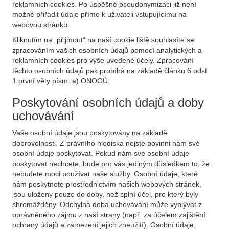
reklamních cookies. Po úspěšné pseudonymizaci již není
možné přiřadit údaje přímo k uživateli vstupujícímu na
webovou stránku.
Kliknutím na „přijmout“ na naší cookie liště souhlasíte se
zpracováním vašich osobních údajů pomocí analytických a
reklamních cookies pro výše uvedené účely. Zpracování
těchto osobních údajů pak probíhá na základě článku 6 odst.
1 první věty písm. a) ONOOÚ.
Poskytování osobních údajů a doby
uchovávání
Vaše osobní údaje jsou poskytovány na základě
dobrovolnosti. Z právního hlediska nejste povinni nám své
osobní údaje poskytovat. Pokud nám své osobní údaje
poskytovat nechcete, bude pro vás jediným důsledkem to, že
nebudete moci používat naše služby. Osobní údaje, které
nám poskytnete prostřednictvím našich webových stránek,
jsou uloženy pouze do doby, než splní účel, pro který byly
shromážděny. Odchylná doba uchovávání může vyplývat z
oprávněného zájmu z naší strany (např. za účelem zajištění
ochrany údajů a zamezení jejich zneužití). Osobní údaje,