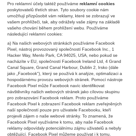
Pro reklamní účely taktéž používáme
reklamní cookies
poskytovatelů třetích stran. Tyto soubory cookie nám
umožňují přizpůsobit vám reklamy, které se zobrazují ve
vašem prohlížeči, tak, aby odrážely vaše zájmy na základě
vašeho chování během prohlížení webu. Používáme
následující reklamní cookies:
a) Na našich webových stránkách používáme Facebook
Pixel, nástroj provozovaný společností Facebook Inc., 1
Hacker Way, Menlo Park, CA 94025, USA, nebo pokud se
nacházíte v EU, společností Facebook Ireland Ltd, 4 Grand
Canal Square, Grand Canal Harbour, Dublin 2, Irsko (dále
jako „Facebook“), který se používá k analýze, optimalizaci a
hospodárnému provozu webových stránek. Pomocí nástroje
Facebook Pixel může Facebook navíc identifikovat
návštěvníky našich webových stránek jako cílovou skupinu
pro zobrazování Facebook reklam. Proto používáme
Facebook Pixel k zobrazení Facebook reklam zveřejněných
naší společností pouze pro uživatele Facebooku, kteří
projevili zájem o naše webové stránky. To znamená, že
Facebook Pixel využíváme k tomu, aby naše Facebook
reklamy odpovídaly potenciálnímu zájmu uživatelů a nebyly
obtěžující. Facebook Pixel můžeme používat i k tomu,