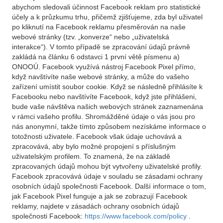
abychom sledovali účinnost Facebook reklam pro statistické
účely a k průzkumu trhu, přičemž zjišťujeme, zda byl uživatel
po kliknutí na Facebook reklamu přesměrován na naše
webové stránky (tzv. „konverze“ nebo „uživatelská
interakce“). V tomto případě se zpracování údajů právně
zakládá na článku 6 odstavci 1 první větě písmenu a)
ONOOÚ. Facebook využívá nástroj Facebook Pixel přímo,
když navštívíte naše webové stránky, a může do vašeho
zařízení umístit soubor cookie. Když se následně přihlásíte k
Facebooku nebo navštívíte Facebook, když jste přihlášeni,
bude vaše návštěva našich webových stránek zaznamenána
v rámci vašeho profilu. Shromážděné údaje o vás jsou pro
nás anonymní, takže tímto způsobem nezískáme informace o
totožnosti uživatele. Facebook však údaje uchovává a
zpracovává, aby bylo možné propojení s příslušným
uživatelským profilem. To znamená, že na základě
zpracovaných údajů mohou být vytvořeny uživatelské profily.
Facebook zpracovává údaje v souladu se zásadami ochrany
osobních údajů společnosti Facebook. Další informace o tom,
jak Facebook Pixel funguje a jak se zobrazují Facebook
reklamy, najdete v zásadách ochrany osobních údajů
společnosti Facebook:
https://www.facebook.com/policy
.