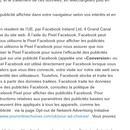
P), et le traitement de ces données, en téléchargeant puis en
publicité affichée dans votre navigateur selon vos intérêts et en
un résident de l’UE, par Facebook Ireland Ltd, 4 Grand Canal
ique du site web. À l’aide du Pixel Facebook, Facebook peut
 utilisons le Pixel Facebook pour afficher les publicités
us utilisons le Pixel Facebook pour nous assurer que nos
er le Pixel Facebook pour suivre l’efficacité des publicités
cliqué sur une publicité Facebook (appelée une «
Conversion
» ou
 Pixel Facebook est utilisé directement par Facebook lorsque vous
alors que vous êtes connecté, votre visite sur notre site web sera
tité des utilisateurs. Toutefois, Facebook stocke et traite les
éés à partir des données traitées. Facebook traite les données
e des publicités Facebook, consultez la politique de
cebook Pixel pour afficher des publicités Facebook. Pour
tructions relatives aux paramètres des publicités basées sur
 peuvent être appliqués à tous les appareils, comme les
icité : via la page Opt-out de Network Advertising Initiative
//www.youronlinechoices.com/uk/your-ad-choices/
. Vous pouvez