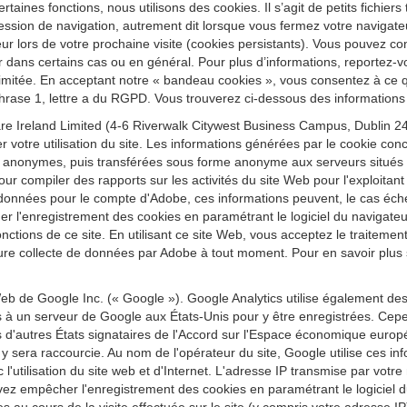
ertaines fonctions, nous utilisons des cookies. Il s’agit de petits fichier
ession de navigation, autrement dit lorsque vous fermez votre navigateu
r lors de votre prochaine visite (cookies persistants). Vous pouvez conf
r dans certains cas ou en général. Pour plus d’informations, reportez-vo
re limitée. En acceptant notre « bandeau cookies », vous consentez à ce
 phrase 1, lettre a du RGPD. Vous trouverez ci-dessous des informations 
e Ireland Limited (4-6 Riverwalk Citywest Business Campus, Dublin 24,
r votre utilisation du site. Les informations générées par le cookie conc
 anonymes, puis transférées sous forme anonyme aux serveurs situés au
our compiler des rapports sur les activités du site Web pour l'exploitant d
t ces données pour le compte d'Adobe, ces informations peuvent, le cas éc
quer l'enregistrement des cookies en paramétrant le logiciel du navig
 fonctions de ce site. En utilisant ce site Web, vous acceptez le traitem
re collecte de données par Adobe à tout moment. Pour en savoir plus sur
eb de Google Inc. (« Google »). Google Analytics utilise également de
es à un serveur de Google aux États-Unis pour y être enregistrées. Cepe
'autres États signataires de l'Accord sur l'Espace économique europ
sera raccourcie. Au nom de l'opérateur du site, Google utilise ces inform
vec l'utilisation du site web et d'Internet. L'adresse IP transmise par vo
z empêcher l'enregistrement des cookies en paramétrant le logiciel du