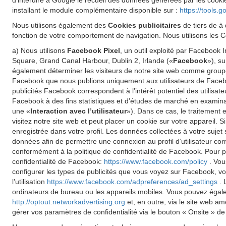
d'interdire à Google le recueil des données générées par les cookie
installant le module complémentaire disponible sur :
https://tools.
Nous utilisons également des
Cookies publicitaires
de tiers de à 
fonction de votre comportement de navigation. Nous utilisons les Co
a) Nous utilisons
Facebook Pixel
, un outil exploité par Facebook
Square, Grand Canal Harbour, Dublin 2, Irlande («
Facebook
»), s
également déterminer les visiteurs de notre site web comme groupe 
Facebook que nous publions uniquement aux utilisateurs de Faceboo
publicités Facebook correspondent à l’intérêt potentiel des utilisat
Facebook à des fins statistiques et d’études de marché en examinant
une «
Interaction avec l’utilisateur
»). Dans ce cas, le traitement 
visitez notre site web et peut placer un cookie sur votre appareil.
enregistrée dans votre profil. Les données collectées à votre sujet
données afin de permettre une connexion au profil d’utilisateur cor
conformément à la politique de confidentialité de Facebook. Pour pl
confidentialité de Facebook:
https://www.facebook.com/policy
. Vou
configurer les types de publicités que vous voyez sur Facebook, vo
l’utilisation
https://www.facebook.com/adpreferences/ad_settings
. 
ordinateurs de bureau ou les appareils mobiles. Vous pouvez égalemen
http://optout.networkadvertising.org
et, en outre, via le site web a
gérer vos paramètres de confidentialité via le bouton « Onsite » de