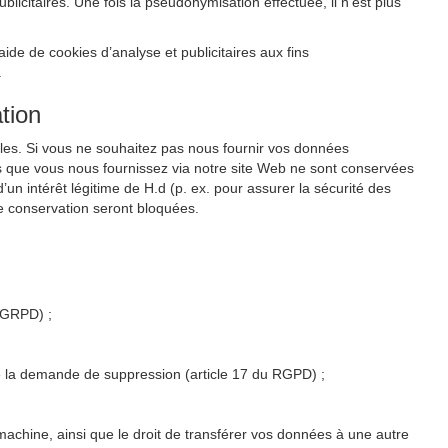
citaires. Une fois la pseudonymisation effectuée, il n’est plus
de de cookies d’analyse et publicitaires aux fins
.
tion
les. Si vous ne souhaitez pas nous fournir vos données
s que vous nous fournissez via notre site Web ne sont conservées
un intérêt légitime de H.d (p. ex. pour assurer la sécurité des
e conservation seront bloquées.
u GRPD) ;
 de la demande de suppression (article 17 du RGPD) ;
 machine, ainsi que le droit de transférer vos données à une autre