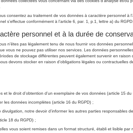
nnées collectées vous concernant via des cookies d’analyse et/ou publi
.
ous consentez au traitement de vos données à caractère personnel à l’ai
 s’effectue conformément à l’article 6, par. 1, p.1, lettre a) du RGPD
ractère personnel et à la durée de conserva
Vous n'êtes pas légalement tenu de nous fournir vos données personnel
que vous ne pouvez pas utiliser nos services. Les données personnelle
périodes de stockage différentes peuvent également survenir en raison d’
ous devons stocker en raison d’obligations légales ou contractuelles d
les et le droit d’obtention d’un exemplaire de vos données (article 15 d
ter les données incomplètes (article 16 du RGPD) ;
e divulgation, notre devoir d’informer les autres parties responsables
rticle 18 du RGPD) ;
lles vous soient remises dans un format structuré, établi et lisible par