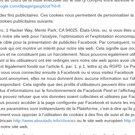
s au cours de la visite effectuée sur le site (y compris votre adresse I
google.com/dlpage/gaoptout?hl=fr
.
des fins publicitaires. Ces cookies nous permettent de personnaliser la 
okies publicitaires suivants:
 Inc, 1 Hacker Way, Menlo Park, CA 94025, États-Unis, ou, si vous êtes 
ur notre site web pour l’analyse, l’optimisation et l’exploitation économ
cible pour la présentation de publicités Facebook. Par conséquent, nous
k qui ont montré un intérêt pour notre site web. Cela signifie que no
eurs et ne constituent pas un harcèlement. Nous pouvons également utilis
 si les utilisateurs ont été redirigés vers notre site web après avoir 
est légalement fondé sur l’article 6, par. 1, p.1, lettre a) du RGPD. Le
 Si vous vous connectez ensuite à Facebook ou si vous visitez Facebook 
 sont anonymes, elles ne nous donnent donc aucune information sur l’iden
respondant. Cela signifie que des profils d’utilisateurs peuvent être cr
us d’informations sur le fonctionnement de Facebook Pixel et l’affichag
s pouvez refuser que vos données soient collectées et utilisées par Fa
us pouvez accéder à la page configurée par Facebook et suivre les ins
Les paramètres sont indépendants de la Plateforme, c’est-à-dire qu’ils
t vous opposer à l’utilisation de cookies à des fins de suivi et de publ
méricain
http://www.aboutads.info/choices
ou le site web européen
http:
 notre site web.