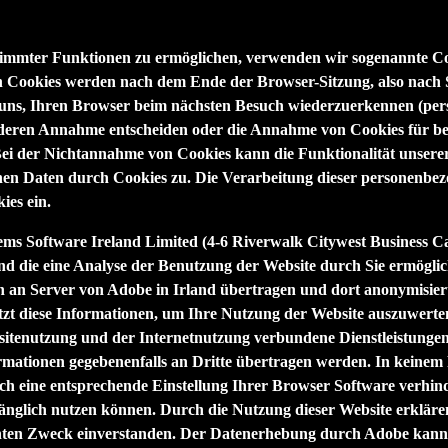
timmter Funktionen zu ermöglichen, verwenden wir sogenannte Cook
Cookies werden nach dem Ende der Browser-Sitzung, also nach Sch
s, Ihren Browser beim nächsten Besuch wiederzuerkennen (persist
 deren Annahme entscheiden oder die Annahme von Cookies für bes
. Bei der Nichtannahme von Cookies kann die Funktionalität unser
en Daten durch Cookies zu. Die Verarbeitung dieser personenbezo
es ein.
ems Software Ireland Limited (4-6 Riverwalk Citywest Business C
nd die eine Analyse der Benutzung der Website durch Sie ermögli
en an Server von Adobe in Irland übertragen und dort anonymisie
zt diese Informationen, um Ihre Nutzung der Website auszuwerten
tenutzung und der Internetnutzung verbundene Dienstleistungen z
rmationen gegebenenfalls an Dritte übertragen werden. In keinem
ch eine entsprechende Einstellung Ihrer Browser Software verhinde
fänglich nutzen können. Durch die Nutzung dieser Website erkläre
nten Zweck einverstanden. Der Datenerhebung durch Adobe kann 