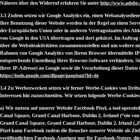
Näheres über den Widerruf erfahren Sie unter
http://www.adobe.
3.3 Zudem setzen wir
Google Analytics
ein, einen Webanalysediens
Ihre Benutzung dieser Website werden in der Regel an einen Serv
der Europäischen Union oder in anderen Vertragsstaaten des Abk
von Google in den USA übertragen und dort gekürzt. Im Auftrag 
über die Websiteaktivitäten zusammenzustellen und um weitere m
Rahmen von Google Analytics von Ihrem Browser übermittelte IP
entsprechende Einstellung Ihrer Browser-Software verhindern. Si
Ihrer IP-Adresse) an Google sowie die Verarbeitung dieser Daten
https://tools.google.com/dlpage/gaoptout?hl=de
3.4 Zu Werbezwecken setzen wir ferner
Werbe-Cookies
von Dritta
Interessen hin zuzuschneiden. Wir setzen folgende Werbe-Cookies 
a) Wir nutzen auf unserer Website
Facebook Pixel
, a tool operat
Canal Square, Grand Canal Harbour, Dublin 2, Ireland (“ein von 
Grand Canal Square, Grand Canal Harbour, Dublin 2, Irland („
F
Pixel kann Facebook zudem die Besucher unserer Website als Zie
veröffentlichten Facebook-Anzeigen nur für Facebook-Nutzer, die 