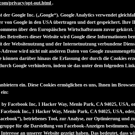
com/privacy/opt-out.html
.
t der Google Inc. („Google“). Google Analytics verwendet gleichfa
er von Google in den USA übertragen und dort gespeichert. Ihre I
ommens über den Europäischen Wirtschaftsraum zuvor gekürzt. Nu
des Betreibers dieser Website wird Google diese Informationen b
it der Websitenutzung und der Internetnutzung verbundene Dienst
-Adresse wird nicht mit anderen Daten von Google zusammengefüh
e können darüber hinaus die Erfassung der durch die Cookies erz
 durch Google verhindern, indem sie das unter dem folgenden Link
nbietern ein. Diese Cookies ermöglichen es uns, Ihnen im Browser
ein:
ed by Facebook Inc, 1 Hacker Way, Menlo Park, CA 94025, USA, or,
Facebook Inc., 1 Hacker Way, Menlo Park, CA 94025, USA, oder, fa
acebook
”), betriebenes Tool, zur Analyse, zur Optimierung und z
lgruppe für die Darstellung von Facebook-Anzeigen bestimmen. D
Interesse an unserer Website gezeigt haben. Das bedeutet, dass wi