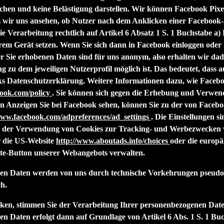
echen und keine Belästigung darstellen. Wir können Facebook Pix
 wir uns ansehen, ob Nutzer nach dem Anklicken einer Facebook-A
 die Verarbeitung rechtlich auf Artikel 6 Absatz 1 S. 1 Buchstabe
em Gerät setzen. Wenn Sie sich dann in Facebook einloggen oder 
er Sie erhobenen Daten sind für uns anonym, also erhalten wir da
ng zu dem jeweiligen Nutzerprofil möglich ist. Das bedeutet, dass 
s Datenschutzerklärung. Weitere Informationen dazu, wie Faceboo
book.com/policy
. Sie können sich gegen die Erhebung und Verwen
 Anzeigen Sie bei Facebook sehen, können Sie zu der von Faceboo
www.facebook.com/adpreferences/ad_settings
. Die Einstellungen s
 der Verwendung von Cookies zur Tracking- und Werbezwecken wi
r die US-Website
http://www.aboutads.info/choices
oder die europä
ite-Button unserer Webangebots verwalten.
en Daten werden von uns durch technische Vorkehrungen pseudonym
h.
cken, stimmen Sie der Verarbeitung Ihrer personenbezogenen Dat
n Daten erfolgt dann auf Grundlage von Artikel 6 Abs. 1 S. 1 Bu