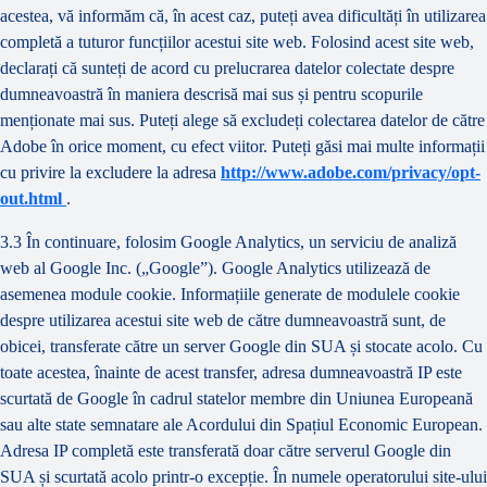
acestea, vă informăm că, în acest caz, puteți avea dificultăți în utilizarea
completă a tuturor funcțiilor acestui site web. Folosind acest site web,
declarați că sunteți de acord cu prelucrarea datelor colectate despre
dumneavoastră în maniera descrisă mai sus și pentru scopurile
menționate mai sus. Puteți alege să excludeți colectarea datelor de către
Adobe în orice moment, cu efect viitor. Puteți găsi mai multe informații
cu privire la excludere la adresa
http://www.adobe.com/privacy/opt-
out.html
.
3.3 În continuare, folosim Google Analytics, un serviciu de analiză
web al Google Inc. („Google”). Google Analytics utilizează de
asemenea module cookie. Informațiile generate de modulele cookie
despre utilizarea acestui site web de către dumneavoastră sunt, de
obicei, transferate către un server Google din SUA și stocate acolo. Cu
toate acestea, înainte de acest transfer, adresa dumneavoastră IP este
scurtată de Google în cadrul statelor membre din Uniunea Europeană
sau alte state semnatare ale Acordului din Spațiul Economic European.
Adresa IP completă este transferată doar către serverul Google din
SUA și scurtată acolo printr-o excepție. În numele operatorului site-ului