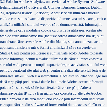
3.2 Folosim Adobe Analytics, un serviciu al Adobe Systems Software
Ireland Limited (4-6 Riverwalk Citywest Business Campus, Dublin
24, Republica Irlanda; „Adobe”). Acest serviciu utilizează module
cookie care sunt salvate pe dispozitivul dumneavoastră și care permit o
analiză a utilizării site-ului web de către dumneavoastră. Informațiile
generate de către modulele cookie cu privire la utilizarea acestui site
web de către dumneavoastră (inclusiv adresa dumneavoastră IP) sunt
transferate către serverele Adobe din Irlanda, sunt anonimizate acolo,
apoi sunt transferate într-o formă anonimizată către serverele din
Statele Unite pentru prelucrare și sunt salvate acolo. Adobe folosește
aceste informații pentru a evalua utilizarea de către dumneavoastră a
site-ului web, pentru a compila rapoarte despre activitatea site-ului web
pentru operatorul site-ului web și pentru a realiza alte servicii legate de
utilizarea site-ului web și a internetului. Dacă este solicitat prin lege sau
dacă terțe părți prelucrează datele în numele Adobe, aceste informații
pot, dacă este cazul, să fie transferate către terțe părți. Adresa
dumneavoastră IP nu va fi în niciun caz corelată cu alte date Adobe.
Puteți preveni instalarea modulelor cookie prin intermediul unei setări
corespunzătoare din software-ul browserului dumneavoastră. Cu toate