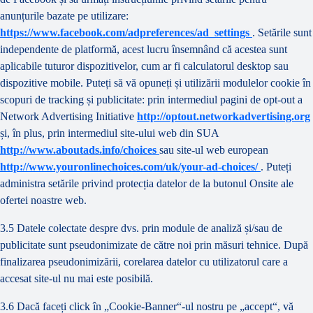
anunțurile bazate pe utilizare:
https://www.facebook.com/adpreferences/ad_settings
. Setările sunt
independente de platformă, acest lucru însemnând că acestea sunt
aplicabile tuturor dispozitivelor, cum ar fi calculatorul desktop sau
dispozitive mobile. Puteți să vă opuneți și utilizării modulelor cookie în
scopuri de tracking și publicitate: prin intermediul pagini de opt-out a
Network Advertising Initiative
http://optout.networkadvertising.org
și, în plus, prin intermediul site-ului web din SUA
http://www.aboutads.info/choices
sau site-ul web european
http://www.youronlinechoices.com/uk/your-ad-choices/
. Puteți
administra setările privind protecția datelor de la butonul Onsite ale
ofertei noastre web.
3.5 Datele colectate despre dvs. prin module de analiză și/sau de
publicitate sunt pseudonimizate de către noi prin măsuri tehnice. După
finalizarea pseudonimizării, corelarea datelor cu utilizatorul care a
accesat site-ul nu mai este posibilă.
3.6 Dacă faceți click în „Cookie-Banner“-ul nostru pe „accept“, vă