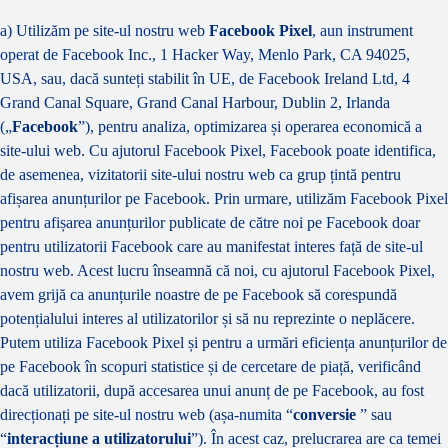
a) Utilizăm pe site-ul nostru web
Facebook Pixel
, aun instrument
operat de Facebook Inc., 1 Hacker Way, Menlo Park, CA 94025,
USA, sau, dacă sunteți stabilit în UE, de Facebook Ireland Ltd, 4
Grand Canal Square, Grand Canal Harbour, Dublin 2, Irlanda
(„
Facebook
”), pentru analiza, optimizarea și operarea economică a
site-ului web. Cu ajutorul Facebook Pixel, Facebook poate identifica,
de asemenea, vizitatorii site-ului nostru web ca grup țintă pentru
afișarea anunțurilor pe Facebook. Prin urmare, utilizăm Facebook Pixel
pentru afișarea anunțurilor publicate de către noi pe Facebook doar
pentru utilizatorii Facebook care au manifestat interes față de site-ul
nostru web. Acest lucru înseamnă că noi, cu ajutorul Facebook Pixel,
avem grijă ca anunțurile noastre de pe Facebook să corespundă
potențialului interes al utilizatorilor și să nu reprezinte o neplăcere.
Putem utiliza Facebook Pixel și pentru a urmări eficiența anunțurilor de
pe Facebook în scopuri statistice și de cercetare de piață, verificând
dacă utilizatorii, după accesarea unui anunț de pe Facebook, au fost
direcționați pe site-ul nostru web (așa-numita “
conversie
” sau
“
interacțiune a utilizatorului
”). În acest caz, prelucrarea are ca temei