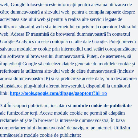
web, Google folosește aceste informații pentru a evalua utilizarea de
către dumneavoastră a site-ului web, pentru a compila rapoarte despre
activitatea site-ului web și pentru a realiza alte servicii legate de
utilizarea site-ului web și a internetului cu privire la operatorul site-ului
web. Adresa IP transmisă de browserul dumneavoastră în contextul
Google Analytics nu este contopită cu alte date Google. Puteți preveni
salvarea modulelor cookie prin intermediul unei setări corespunzătoare
din software-ul browserului dumneavoastră. Puteți, de asemenea, să
împiedicați Google să colecteze datele generate de modulele cookie și
referitoare la utilizarea site-ului web de către dumneavoastră (inclusiv
adresa dumneavoastră IP) și să prelucreze aceste date, prin descărcarea
și instalarea plug-inului aferent browserului, disponibil la următorul
link:
https://tools.google.com/dlpage/gaoptout?hl=ro
3.4 În scopuri publicitare, instalăm și
module cookie de publicitate
ale furnizorilor terți. Aceste module cookie ne permit să adaptăm
reclamele afișate în browser la interesele dumneavoastră, în baza
comportamentului dumneavoastră de navigare pe internet. Utilizăm
următoarele module cookie de publicitate: