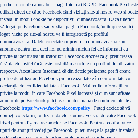
juridic articolul 6 alineatul 1 pag. 1litera a) RGPD. Facebook Pixel este
utilizat direct de către Facebook când vizitați site-ul nostru web și poate
instala un modul cookie pe dispozitivul dumneavoastră. Dacă ulterior
vă logați pe Facebook sau vizitați pagina Facebook, în timp ce sunteți
logat, vizita pe site-ul nostru va fi înregistrată pe profilul
dumneavoastră. Datele colectate cu privire la dumneavoastră sunt
anonime pentru noi, deci noi nu primim niciun fel de informații cu
privire la identitatea utilizatorilor. Facebook stochează și prelucrează
însă datele, astfel încât este posibilă o asociere cu profilul de utilizator
respectiv. Acest lucru înseamnă că din datele prelucrate pot fi create
profile de utilizator. Facebook prelucrează datele în conformitate cu
declarația de confidențialitate a Facebook. Mai multe informații cu
privire la modul în care Facebook Pixel lucrează și cum sunt afișate
anunțurile pe Facebook puteți găsi în declarația de confidențialitate a
Facebook:
https://www.facebook.com/policy
. Puteți decide să vă
opuneți colectării și utilizării datelor dumneavoastră de către Facebook
Pixel pentru afișarea reclamelor pe Facebook. Pentru a configura ce
tipuri de anunțuri vedeți pe Facebook, puteți merge la pagina instalată
de Facebook și să urmați instrucțiunile privind setările pentru