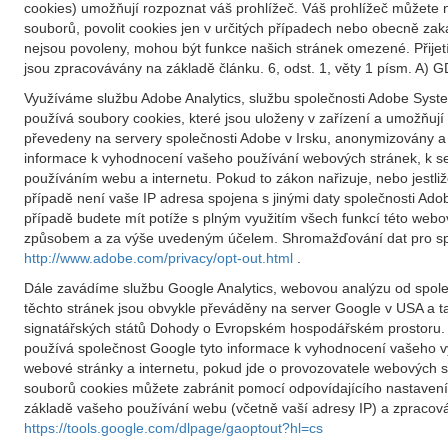
cookies) umožňují rozpoznat váš prohlížeč. Váš prohlížeč můžete n
souborů, povolit cookies jen v určitých případech nebo obecně za
nejsou povoleny, mohou být funkce našich stránek omezené. Přije
jsou zpracovávány na základě článku. 6, odst. 1, věty 1 písm. A) G
Využíváme službu Adobe Analytics, službu společnosti Adobe System
používá soubory cookies, které jsou uloženy v zařízení a umožňu
převedeny na servery společnosti Adobe v Irsku, anonymizovány a 
informace k vyhodnocení vašeho používání webových stránek, k ses
používáním webu a internetu. Pokud to zákon nařizuje, nebo jestli
případě není vaše IP adresa spojena s jinými daty společnosti Ad
případě budete mít potíže s plným využitím všech funkcí této we
způsobem a za výše uvedeným účelem. Shromažďování dat pro spole
http://www.adobe.com/privacy/opt-out.html
.
Dále zavádíme službu Google Analytics, webovou analýzu od společ
těchto stránek jsou obvykle převáděny na server Google v USA a t
signatářských států Dohody o Evropském hospodářském prostoru. 
používá společnost Google tyto informace k vyhodnocení vašeho v
webové stránky a internetu, pokud jde o provozovatele webových s
souborů cookies můžete zabránit pomocí odpovídajícího nastavení
základě vašeho používání webu (včetně vaší adresy IP) a zpracován
https://tools.google.com/dlpage/gaoptout?hl=cs