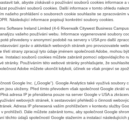
astavit tak, abyste získávali o používání souborů cookies informace a
kázat používání souborů cookies. Další informace v tomto ohledu nalez
tím našeho prohlášení o souborech cookie souhlasíte se zpracováním 
DPR. Následující informace popisují konkrétní soubory cookies.
s Software Ireland Limited (4-6 Riverwalk Citywest Business Campus, D
jí analýzu vašeho používání webu. Informace vygenerované soubory coo
poté převedeny v anonymní podobě na servery v USA pro další zpracov
tavování zpráv o aktivitách webových stránek pro provozovatele webov
že třetí strany zpracují tyto údaje jménem společnosti Adobe, mohou b
obe. Instalaci souborů cookies můžete zabránit pomocí odpovídajícího 
bové stránky. Používáním této webové stránky prohlašujete, že souhla
čnost Adobe můžete ukončit kdykoli, účinek se však projeví se zpožd
nosti Google Inc. („Google“). Google Analytics také využívá soubory 
am jsou uloženy. Před tímto převodem však společnost Google zkrátí va
Plná adresa IP je přenášena pouze na server Google v USA a zkráce
yužívání webových stránek, k sestavování přehledů o činnosti webovýc
tránek. Adresa IP přenesená vaším prohlížečem v kontextu služby Googl
 v prohlížeči. Dále můžete zabránit tomu, aby společnost Google shro
í těchto údajů společností Google stažením a instalací následujících p