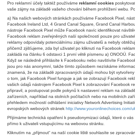
Pro reklamní účely taktéž používáme
reklamní cookies
poskytovat
vaše zájmy na základě vašeho chování během prohlížení webu. Po
a) Na našich webových stránkách používáme Facebook Pixel, nástr
Facebook Ireland Ltd, 4 Grand Canal Square, Grand Canal Harbour,
nástroje Facebook Pixel může Facebook navíc identifikovat návšt
Facebook reklam zveřejněných naší společností pouze pro uživate
reklamy odpovídaly potenciálnímu zájmu uživatelů a nebyly obtěžuj
přičemž zjišťujeme, zda byl uživatel po kliknutí na Facebook rekl
zakládá na článku 6 odstavci 1 první větě písmenu a) ONOOÚ. Face
Když se následně přihlásíte k Facebooku nebo navštívíte Faceboo
jsou pro nás anonymní, takže tímto způsobem nezískáme informace
znamená, že na základě zpracovaných údajů mohou být vytvořeny u
o tom, jak Facebook Pixel funguje a jak se zobrazují Facebook re
vašich údajů nástrojem Facebook Pixel k zobrazování Facebook r
připravil, a postupovat podle pokynů k nastavení reklam na základě
zařízeních, například na stolních počítačích nebo na mobilních zař
přehledem možností odhlášení iniciativy Network Advertising Initiat
evropských webových stránek
http://www.youronlinechoices.com/u
Přijímáme technická opatření k pseudonymizaci údajů, které o vás
přímo k uživateli vstupujícímu na webovou stránku.
Kliknutím na „přijmout“ na naší cookie liště souhlasíte se zpraco