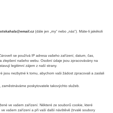
estskahala@email.cz
(dále jen „my“ nebo „nás“). Máte-li jakékoli
 Zároveň se používá IP adresa vašeho zařízení, datum, čas,
u a zlepšení našeho webu. Osobní údaje jsou zpracovávány na
avují legitimní zájem z naší strany.
é jsou nezbytné k tomu, abychom vaši žádost zpracovali a zaslali
k, zaměstnáváme poskytovatele takovýchto služeb.
ožené ve vašem zařízení. Některé ze souborů cookie, které
 ve vašem zařízení a při vaší další návštěvě (trvalé soubory