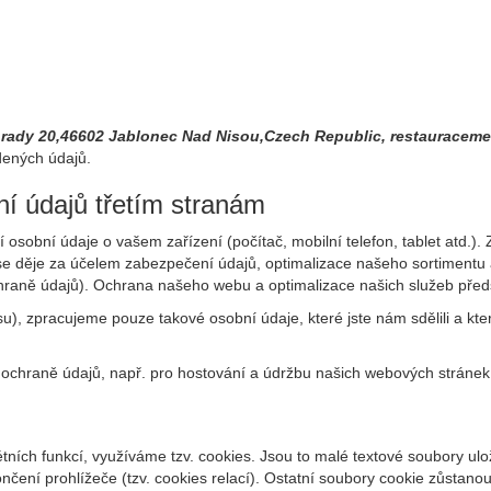
hrady 20,46602 Jablonec Nad Nisou,Czech Republic, restauracem
dených údajů.
í údajů třetím stranám
osobní údaje o vašem zařízení (počítač, mobilní telefon, tablet atd.).
o se děje za účelem zabezpečení údajů, optimalizace našeho sortiment
chraně údajů). Ochrana našeho webu a optimalizace našich služeb předst
), zpracujeme pouze takové osobní údaje, které jste nám sdělili a kter
ochraně údajů, např. pro hostování a údržbu našich webových stráne
tních funkcí, využíváme tzv. cookies. Jsou to malé textové soubory ul
čení prohlížeče (tzv. cookies relací). Ostatní soubory cookie zůstanou