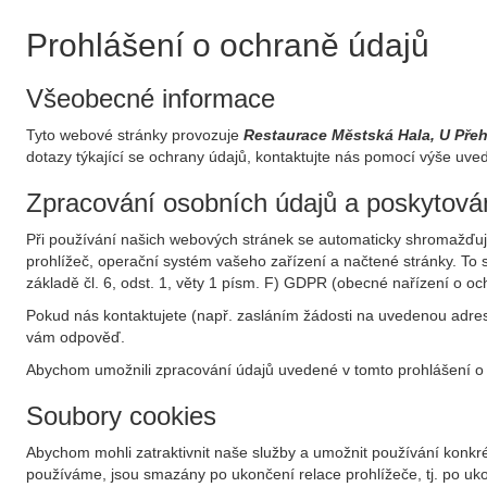
Prohlášení o ochraně údajů
Všeobecné informace
Tyto webové stránky provozuje
Restaurace Městská Hala, U Pře
dotazy týkající se ochrany údajů, kontaktujte nás pomocí výše uve
Zpracování osobních údajů a poskytován
Při používání našich webových stránek se automaticky shromažďují 
prohlížeč, operační systém vašeho zařízení a načtené stránky. T
základě čl. 6, odst. 1, věty 1 písm. F) GDPR (obecné nařízení o o
Pokud nás kontaktujete (např. zasláním žádosti na uvedenou adresu
vám odpověď.
Abychom umožnili zpracování údajů uvedené v tomto prohlášení o 
Soubory cookies
Abychom mohli zatraktivnit naše služby a umožnit používání konkré
používáme, jsou smazány po ukončení relace prohlížeče, tj. po ukon