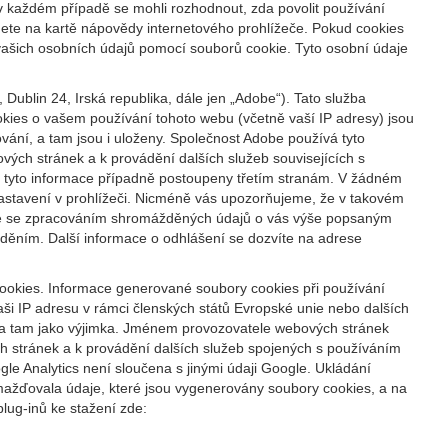
 v každém případě se mohli rozhodnout, zda povolit používání
nete na kartě nápovědy internetového prohlížeče. Pokud cookies
vašich osobních údajů pomocí souborů cookie. Tyto osobní údaje
ublin 24, Irská republika, dále jen „Adobe“). Tato služba
kies o vašem používání tohoto webu (včetně vaší IP adresy) jsou
ání, a tam jsou i uloženy. Společnost Adobe používá tyto
ých stránek a k provádění dalších služeb souvisejících s
ýt tyto informace případně postoupeny třetím stranám. V žádném
nastavení v prohlížeči. Nicméně vás upozorňujeme, že v takovém
síte se zpracováním shromážděných údajů o vás výše popsaným
ěním. Další informace o odhlášení se dozvíte na adrese
cookies. Informace generované soubory cookies při používání
ši IP adresu v rámci členských států Evropské unie nebo dalších
na tam jako výjimka. Jménem provozovatele webových stránek
h stránek a k provádění dalších služeb spojených s používáním
e Analytics není sloučena s jinými údaji Google. Ukládání
mažďovala údaje, které jsou vygenerovány soubory cookies, a na
lug-inů ke stažení zde: