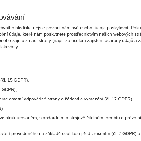
ovávání
rávního hlediska nejste povinni nám své osobní údaje poskytovat. Po
ní údaje, které nám poskytnete prostřednictvím našich webových strán
o zájmu z naší strany (např. za účelem zajištění ochrany údajů a zam
lokovány.
 (čl. 15 GDPR),
16 GDPR),
eme ostatní odpovědné strany o žádosti o vymazání (čl. 17 GDPR),
),
e ve strukturovaném, standardním a strojově čitelném formátu a právo
cování provedeného na základě souhlasu před zrušením (čl. 7 GDPR) a