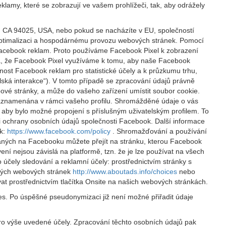
klamy, které se zobrazují ve vašem prohlížeči, tak, aby odrážely
, CA 94025, USA, nebo pokud se nacházíte v EU, společností
, optimalizaci a hospodárnému provozu webových stránek. Pomocí
 Facebook reklam. Proto používáme Facebook Pixel k zobrazení
ná, že Facebook Pixel využíváme k tomu, aby naše Facebook
nost Facebook reklam pro statistické účely a k průzkumu trhu,
lská interakce“). V tomto případě se zpracování údajů právně
vé stránky, a může do vašeho zařízení umístit soubor cookie.
 zaznamenána v rámci vašeho profilu. Shromážděné údaje o vás
aby bylo možné propojení s příslušným uživatelským profilem. To
 ochrany osobních údajů společnosti Facebook. Další informace
ok:
https://www.facebook.com/policy
. Shromažďování a používání
aných na Facebooku můžete přejít na stránku, kterou Facebook
ení nejsou závislá na platformě, tzn. že je lze používat na všech
 účely sledování a reklamní účely: prostřednictvím stránky s
ckých webových stránek
http://www.aboutads.info/choices
nebo
t prostřednictvím tlačítka Onsite na našich webových stránkách.
es. Po úspěšné pseudonymizaci již není možné přiřadit údaje
pro výše uvedené účely. Zpracování těchto osobních údajů pak