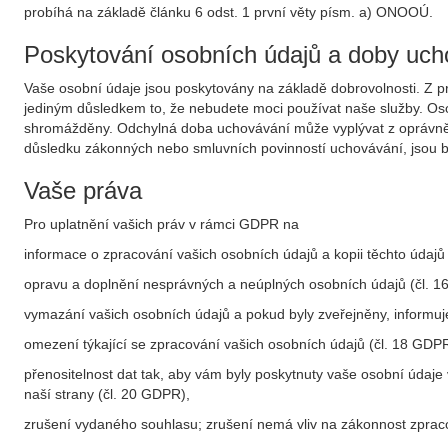
probíhá na základě článku 6 odst. 1 první věty písm. a) ONOOÚ.
Poskytování osobních údajů a doby uch
Vaše osobní údaje jsou poskytovány na základě dobrovolnosti. Z p
jediným důsledkem to, že nebudete moci používat naše služby. Osob
shromážděny. Odchylná doba uchovávání může vyplývat z oprávněnéh
důsledku zákonných nebo smluvních povinností uchovávání, jsou b
Vaše práva
Pro uplatnění vašich práv v rámci GDPR na
informace o zpracování vašich osobních údajů a kopii těchto údajů
opravu a doplnění nesprávných a neúplných osobních údajů (čl. 
vymazání vašich osobních údajů a pokud byly zveřejněny, informuj
omezení týkající se zpracování vašich osobních údajů (čl. 18 GDPR
přenositelnost dat tak, aby vám byly poskytnuty vaše osobní údaj
naší strany (čl. 20 GDPR),
zrušení vydaného souhlasu; zrušení nemá vliv na zákonnost zpra