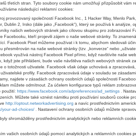
elů třetích stran. Tyto soubory cookie nám umožňují přizpůsobit vám re
užíváme následující reklamní cookies:
oj provozovaný společností Facebook Inc., 1 Hacker Way, Menlo Park
 Dublin 2, Irsko (dále jako „Facebook“), který se používá k analýze
ěvníky našich webových stránek jako cílovou skupinu pro zobrazování
le Facebooku, kteří projevili zájem o naše webové stránky. To zname
ící. Facebook Pixel můžeme používat i k tomu, abychom sledovali účin
amu přesměrován na naše webové stránky (tzv. „konverze“ nebo „uživate
book využívá nástroj Facebook Pixel přímo, když navštívíte naše webo
k, když jste přihlášeni, bude vaše návštěva našich webových stránek
 o totožnosti uživatele. Facebook však údaje uchovává a zpracovává, 
živatelské profily. Facebook zpracovává údaje v souladu se zásadami
klamy, najdete v zásadách ochrany osobních údajů společnosti Facebo
eklam můžete odmítnout. Za účelem konfigurace typů reklam zobrazov
 použití:
https://www.facebook.com/adpreferences/ad_settings
. Nastav
ízeních. Můžete také vznést námitku proti používání souborů cookie pro
ive
http://optout.networkadvertising.org
a navíc prostřednictvím ameri
k/your-ad-choices/
. Nastavení ochrany osobních údajů můžete spravova
 byly shromážděny prostřednictvím analytických nebo reklamních cooki
váním vašich osobních údajů pomocí analytických a reklamních cookies 