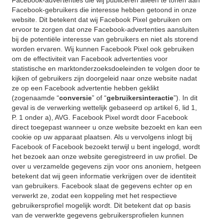
Facebook-advertenties die wij publiceren alleen te tonen aan
Facebook-gebruikers die interesse hebben getoond in onze
website. Dit betekent dat wij Facebook Pixel gebruiken om
ervoor te zorgen dat onze Facebook-advertenties aansluiten
bij de potentiële interesse van gebruikers en niet als storend
worden ervaren. Wij kunnen Facebook Pixel ook gebruiken
om de effectiviteit van Facebook advertenties voor
statistische en marktonderzoeksdoeleinden te volgen door te
kijken of gebruikers zijn doorgeleid naar onze website nadat
ze op een Facebook advertentie hebben geklikt
(zogenaamde “
conversie
” of “
gebruikersinteractie
”). In dit
geval is de verwerking wettelijk gebaseerd op artikel 6, lid 1,
P. 1 onder a), AVG. Facebook Pixel wordt door Facebook
direct toegepast wanneer u onze website bezoekt en kan een
cookie op uw apparaat plaatsen. Als u vervolgens inlogt bij
Facebook of Facebook bezoekt terwijl u bent ingelogd, wordt
het bezoek aan onze website geregistreerd in uw profiel. De
over u verzamelde gegevens zijn voor ons anoniem, hetgeen
betekent dat wij geen informatie verkrijgen over de identiteit
van gebruikers. Facebook slaat de gegevens echter op en
verwerkt ze, zodat een koppeling met het respectieve
gebruikersprofiel mogelijk wordt. Dit betekent dat op basis
van de verwerkte gegevens gebruikersprofielen kunnen