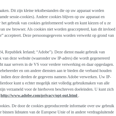
aken. Dit zijn kleine tekstbestanden die op uw apparaat worden
amde sessie-cookies). Andere cookies blijven op uw apparaat en
 het gebruik van cookies geïnformeerd wordt en kunt kiezen of u ze
d van uw browser. Als cookies niet worden geaccepteerd, kan dit invloed
ner” accepteert. Deze persoonsgegevens worden verwerkt op grond van
4, Republiek Ierland; “Adobe”). Deze dienst maakt gebruik van
 van deze website (waaronder uw IP-adres) die wordt gegenereerd
ht naar servers in de VS voor verdere verwerking en daar opgeslagen.
itebeheerder en om andere diensten aan te bieden die verband houden
t of indien deze derden de gegevens namens Adobe verwerken. Uw IP-
ierdoor kunt u echter mogelijk niet volledig gebruikmaken van alle
 zijn verzameld voor de hierboven beschreven doeleinden. U kunt zich
p
http://www.adobe.com/privacy/opt-out.html
.
okies. De door de cookies geproduceerde informatie over uw gebruik
binnen lidstaten van de Europese Unie of in andere verdragsluitende