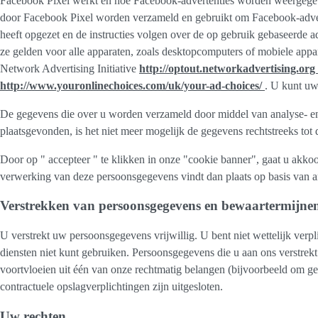
Facebook Pixel werkt en hoe Facebook-advertenties worden weergegev
door Facebook Pixel worden verzameld en gebruikt om Facebook-adverte
heeft opgezet en de instructies volgen over de op gebruik gebaseerde ad
ze gelden voor alle apparaten, zoals desktopcomputers of mobiele appar
Network Advertising Initiative
http://optout.networkadvertising.org
http://www.youronlinechoices.com/uk/your-ad-choices/
. U kunt uw
De gegevens die over u worden verzameld door middel van analyse- en
plaatsgevonden, is het niet meer mogelijk de gegevens rechtstreeks tot
Door op " accepteer " te klikken in onze "cookie banner", gaat u ak
verwerking van deze persoonsgegevens vindt dan plaats op basis van ar
Verstrekken van persoonsgegevens en bewaartermijne
U verstrekt uw persoonsgegevens vrijwillig. U bent niet wettelijk ver
diensten niet kunt gebruiken. Persoonsgegevens die u aan ons verstre
voortvloeien uit één van onze rechtmatig belangen (bijvoorbeeld om 
contractuele opslagverplichtingen zijn uitgesloten.
Uw rechten