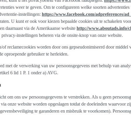
en, kunt u het privacybeleid van Facebook raadplegen:
https://www.
nties weer te geven. Om te configureren welke soorten advertenties u
vertentie-instellingen:
https://www.facebook.com/adpreferences/ad_
aten. U kunt er ook voor kiezen bepaalde cookies uit te schakelen voor
en daarnaast via de Amerikaanse website
http://www.aboutads.info/c
 privacy-instellingen beheren via de onsite-knop van onze website.
/of reclamecookies worden door ons gepseudonimiseerd door middel va
 de oproepende gebruiker te herleiden.
koord met de verwerking van uw persoonsgegevens met behulp van anal
tikel 6 lid 1 P. 1 onder a) AVG.
n
plicht om ons uw persoonsgegevens te verstrekken. Als u geen persoonsg
kt via onze website worden opgeslagen totdat de doeleinden waarvoor 
gegevensbeveiliging te garanderen en misbruik te voorkomen). Persoon