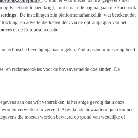
facebook.com/policy
. U kunt er voor kiezen dat uw gegevens niet
 op Facebook te zien krijgt, kunt u naar de pagina gaan die Facebook
settings
. De instellingen zijn platformonafhankelijk, wat betekent dat
 tracking- en advertentiedoeleinden: via de opt-outpagina van het
hoices
of de Europese website
n technische beveiligingsmaatregelen. Zodra pseudonimisering heeft
yse- en reclamecookies voor de bovenvermelde doeleinden. De
egevens aan ons wilt verstrekken, is het enige gevolg dat u onze
zij worden verwerkt zijn vervuld. Afwijkende bewaartermijnen kunnen
sgegevens die moeten worden bewaard op grond van wettelijke of