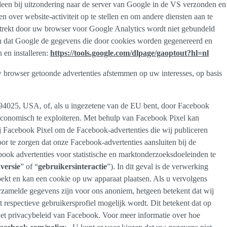
leen bij uitzondering naar de server van Google in de VS verzonden en
over website-activiteit op te stellen en om andere diensten aan te
rstrekt door uw browser voor Google Analytics wordt niet gebundeld
en dat Google de gegevens die door cookies worden gegenereerd en
 en installeren:
https://tools.google.com/dlpage/gaoptout?hl=nl
 browser getoonde advertenties afstemmen op uw interesses, op basis
 94025, USA, of, als u ingezetene van de EU bent, door Facebook
n economisch te exploiteren. Met behulp van Facebook Pixel kan
 Facebook Pixel om de Facebook-advertenties die wij publiceren
or te zorgen dat onze Facebook-advertenties aansluiten bij de
book advertenties voor statistische en marktonderzoeksdoeleinden te
versie
” of “
gebruikersinteractie
”). In dit geval is de verwerking
oekt en kan een cookie op uw apparaat plaatsen. Als u vervolgens
erzamelde gegevens zijn voor ons anoniem, hetgeen betekent dat wij
t respectieve gebruikersprofiel mogelijk wordt. Dit betekent dat op
t privacybeleid van Facebook. Voor meer informatie over hoe