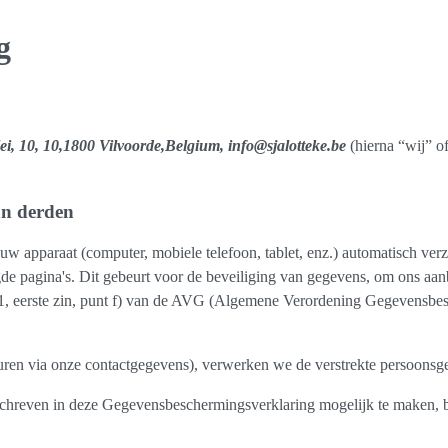
g
i, 10, 10,1800 Vilvoorde,Belgium, info@sjalotteke.be
(hierna “wij” o
an derden
 apparaat (computer, mobiele telefoon, tablet, enz.) automatisch ver
gde pagina's. Dit gebeurt voor de beveiliging van gegevens, om ons aan
1, eerste zin, punt f) van de AVG (Algemene Verordening Gegevensbes
sturen via onze contactgegevens), verwerken we de verstrekte persoon
hreven in deze Gegevensbeschermingsverklaring mogelijk te maken, b