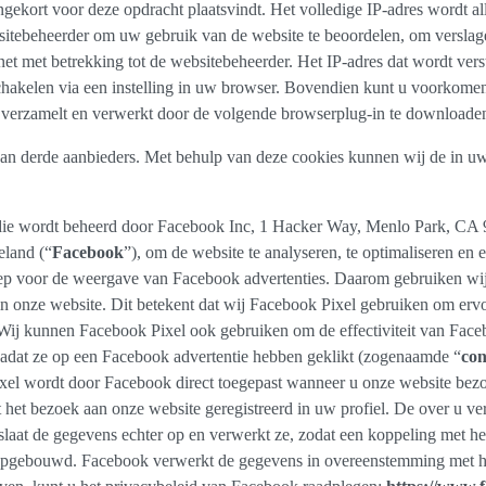
ekort voor deze opdracht plaatsvindt. Het volledige IP-adres wordt al
itebeheerder om uw gebruik van de website te beoordelen, om verslagen 
net met betrekking tot de websitebeheerder. Het IP-adres dat wordt ve
chakelen via een instelling in uw browser. Bovendien kunt u voorkom
 verzamelt en verwerkt door de volgende browserplug-in te downloaden
an derde aanbieders. Met behulp van deze cookies kunnen wij de in uw
l die wordt beheerd door Facebook Inc, 1 Hacker Way, Menlo Park, CA
eland (“
Facebook
”), om de website te analyseren, te optimaliseren e
oep voor de weergave van Facebook advertenties. Daarom gebruiken wij
in onze website. Dit betekent dat wij Facebook Pixel gebruiken om ervo
. Wij kunnen Facebook Pixel ook gebruiken om de effectiviteit van Face
 nadat ze op een Facebook advertentie hebben geklikt (zogenaamde “
con
 Pixel wordt door Facebook direct toegepast wanneer u onze website bez
t het bezoek aan onze website geregistreerd in uw profiel. De over u v
 slaat de gegevens echter op en verwerkt ze, zodat een koppeling met he
opgebouwd. Facebook verwerkt de gegevens in overeenstemming met he