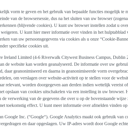
ijk vorm te geven en het gebruik van bepaalde functies mogelijk te m
inde van de browsersessie, dus na het sluiten van uw browser (zogena
rkennen (blijvende cookies). U kunt uw browser instellen zodat u over
ilt weigeren. U kunt hier meer informatie over vinden in het hulptabbla
erwerken van uw persoonsgegevens via cookies als u onze “Cookie-Ban
nder specifieke cookies uit.
e Ireland Limited (4-6 Riverwalk Citywest Business Campus, Dublin 2
n de website kan worden geanalyseerd. De informatie over uw gebruik
nd, daar geanonimiseerd en daarna in geanonimiseerde vorm overgebrac
elen, om verslagen over website-activiteit op te stellen voor de webs
 waar relevant, worden doorgegeven aan derden indien wettelijk vereis
 opslaan van cookies uitschakelen via een instelling in uw browser. H
t u de verwerking van de gegevens die over u op de bovenstaande wijze
met toekomstig effect. U kunt meer informatie over afmelden vinden o
n Google Inc. (“Google“). Google Analytics maakt ook gebruik van co
ergedragen en daar opgeslagen. Uw IP-adres wordt door Google echter 