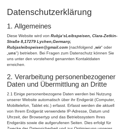
Datenschutzerklärung
1. Allgemeines
Diese Website wird von
Rubja‘sLeibspeisen, Clara-Zetkin-
Straße 8,17279 Lychen,Germany,
Rubjasleibspeisen@gmail.com
(nachfolgend „
wir
“ oder
„
uns
“) betrieben. Bei Fragen zum Datenschutz können Sie
uns unter den vorstehend genannten Kontaktdaten
erreichen.
2. Verarbeitung personenbezogener
Daten und Übermittlung an Dritte
2.1 Einige personenbezogene Daten werden bei Nutzung
unserer Website automatisch über ihr Endgerät (Computer,
Mobiltelefon, Tablet etc.) erfasst. Erfasst werden die aktuell
von Ihrem Endgerät verwendete IP-Adresse, Datum und
Uhrzeit, der Browsertyp und das Betriebssystem Ihres
Endgeräts sowie die aufgerufenen Seiten. Dies erfolgt für
Zwecke der Datensicherheit und zur Optimierung unseres