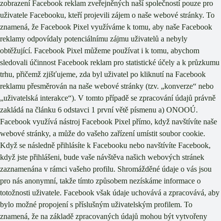
zobrazení Facebook reklam zveřejněných naší společností pouze pro
uživatele Facebooku, kteří projevili zájem o naše webové stránky. To
znamená, že Facebook Pixel využíváme k tomu, aby naše Facebook
reklamy odpovídaly potenciálnímu zájmu uživatelů a nebyly
obtěžující. Facebook Pixel můžeme používat i k tomu, abychom
sledovali účinnost Facebook reklam pro statistické účely a k průzkumu
trhu, přičemž zjišťujeme, zda byl uživatel po kliknutí na Facebook
reklamu přesměrován na naše webové stránky (tzv. „konverze“ nebo
„uživatelská interakce“). V tomto případě se zpracování údajů právně
zakládá na článku 6 odstavci 1 první větě písmenu a) ONOOÚ.
Facebook využívá nástroj Facebook Pixel přímo, když navštívíte naše
webové stránky, a může do vašeho zařízení umístit soubor cookie.
Když se následně přihlásíte k Facebooku nebo navštívíte Facebook,
když jste přihlášeni, bude vaše návštěva našich webových stránek
zaznamenána v rámci vašeho profilu. Shromážděné údaje o vás jsou
pro nás anonymní, takže tímto způsobem nezískáme informace o
totožnosti uživatele. Facebook však údaje uchovává a zpracovává, aby
bylo možné propojení s příslušným uživatelským profilem. To
znamená, že na základě zpracovaných údajů mohou být vytvořeny