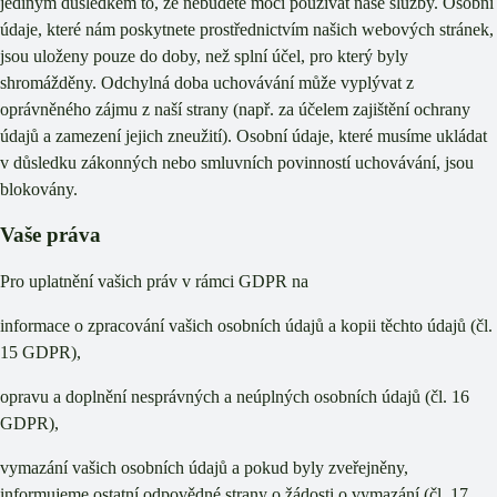
jediným důsledkem to, že nebudete moci používat naše služby. Osobní
údaje, které nám poskytnete prostřednictvím našich webových stránek,
jsou uloženy pouze do doby, než splní účel, pro který byly
shromážděny. Odchylná doba uchovávání může vyplývat z
oprávněného zájmu z naší strany (např. za účelem zajištění ochrany
údajů a zamezení jejich zneužití). Osobní údaje, které musíme ukládat
v důsledku zákonných nebo smluvních povinností uchovávání, jsou
blokovány.
Vaše práva
Pro uplatnění vašich práv v rámci GDPR na
informace o zpracování vašich osobních údajů a kopii těchto údajů (čl.
15 GDPR),
opravu a doplnění nesprávných a neúplných osobních údajů (čl. 16
GDPR),
vymazání vašich osobních údajů a pokud byly zveřejněny,
informujeme ostatní odpovědné strany o žádosti o vymazání (čl. 17