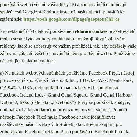
používání webu (včetně vaší adresy IP) a zpracování těchto údajů
společností Google stažením a instalací následujících plug-inů ke
stažení zde:
https://tools.google.com/dlpage/gaoptout?hl=cs
Pro reklamní účely taktéž používáme
reklamní cookies
poskytovatelů
třetích stran. Tyto soubory cookie nám umožňují přizpůsobit vám
reklamy, které se zobrazují ve vašem prohlížeči, tak, aby odrážely vaše
zájmy na základě vašeho chování během prohlížení webu. Používáme
následující reklamní cookies:
a) Na našich webových stránkách používáme Facebook Pixel, nástroj
provozovaný společností Facebook Inc., 1 Hacker Way, Menlo Park,
CA 94025, USA, nebo pokud se nacházíte v EU, společností
Facebook Ireland Ltd, 4 Grand Canal Square, Grand Canal Harbour,
Dublin 2, Irsko (dále jako „Facebook“), který se používá k analýze,
optimalizaci a hospodárnému provozu webových stránek. Pomocí
nástroje Facebook Pixel může Facebook navíc identifikovat
návštěvníky našich webových stránek jako cílovou skupinu pro
zobrazování Facebook reklam. Proto používáme Facebook Pixel k