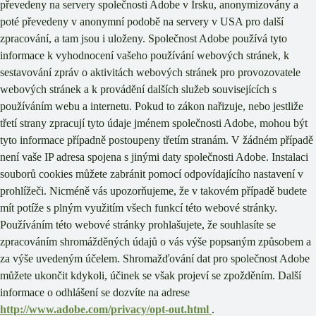
převedeny na servery společnosti Adobe v Irsku, anonymizovány a
poté převedeny v anonymní podobě na servery v USA pro další
zpracování, a tam jsou i uloženy. Společnost Adobe používá tyto
informace k vyhodnocení vašeho používání webových stránek, k
sestavování zpráv o aktivitách webových stránek pro provozovatele
webových stránek a k provádění dalších služeb souvisejících s
používáním webu a internetu. Pokud to zákon nařizuje, nebo jestliže
třetí strany zpracují tyto údaje jménem společnosti Adobe, mohou být
tyto informace případně postoupeny třetím stranám. V žádném případě
není vaše IP adresa spojena s jinými daty společnosti Adobe. Instalaci
souborů cookies můžete zabránit pomocí odpovídajícího nastavení v
prohlížeči. Nicméně vás upozorňujeme, že v takovém případě budete
mít potíže s plným využitím všech funkcí této webové stránky.
Používáním této webové stránky prohlašujete, že souhlasíte se
zpracováním shromážděných údajů o vás výše popsaným způsobem a
za výše uvedeným účelem. Shromažďování dat pro společnost Adobe
můžete ukončit kdykoli, účinek se však projeví se zpožděním. Další
informace o odhlášení se dozvíte na adrese
http://www.adobe.com/privacy/opt-out.html
.