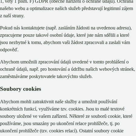
1, věty 1 písm. F) GDPR (obecné nařízení o ochraně údajů). Ochrana
našeho webu a optimalizace našich služeb představují legitimní zájem
z naší strany.
Pokud nás kontaktujete (např. zasláním žádosti na uvedenou adresu),
zpracujeme pouze takové osobní údaje, které jste nám sdělili a které
jsou nezbytné k tomu, abychom vaši žádost zpracovali a zaslali vám
odpověď.
Abychom umožnili zpracování údajů uvedené v tomto prohlášení o
ochraně údajů, např. pro hostování a údržbu našich webových stránek,
zaměstnáváme poskytovatele takovýchto služeb.
Soubory cookies
Abychom mohli zatraktivnit naše služby a umožnit používání
konkrétních funkcí, využíváme tzv. cookies. Jsou to malé textové
soubory uložené ve vašem zařízení. Některé ze souborů cookie, které
používáme, jsou smazány po ukončení relace prohlížeče, tj. po
ukončení prohlížeče (tzv. cookies relací). Ostatní soubory cookie