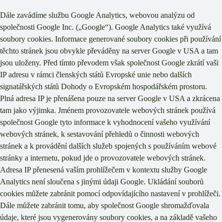
Dále zavádíme službu Google Analytics, webovou analýzu od
společnosti Google Inc. („Google“). Google Analytics také využívá
soubory cookies. Informace generované soubory cookies při používání
těchto stránek jsou obvykle převáděny na server Google v USA a tam
jsou uloženy. Před tímto převodem však společnost Google zkrátí vaši
IP adresu v rámci členských států Evropské unie nebo dalších
signatářských států Dohody o Evropském hospodářském prostoru.
Plná adresa IP je přenášena pouze na server Google v USA a zkrácena
tam jako výjimka. Jménem provozovatele webových stránek používá
společnost Google tyto informace k vyhodnocení vašeho využívání
webových stránek, k sestavování přehledů o činnosti webových
stránek a k provádění dalších služeb spojených s používáním webové
stránky a internetu, pokud jde o provozovatele webových stránek.
Adresa IP přenesená vaším prohlížečem v kontextu služby Google
Analytics není sloučena s jinými údaji Google. Ukládání souborů
cookies můžete zabránit pomocí odpovídajícího nastavení v prohlížeči.
Dále můžete zabránit tomu, aby společnost Google shromažďovala
údaje, které jsou vygenerovány soubory cookies, a na základě vašeho