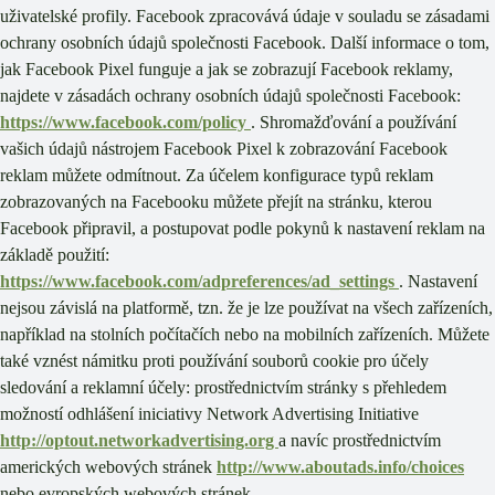
uživatelské profily. Facebook zpracovává údaje v souladu se zásadami
ochrany osobních údajů společnosti Facebook. Další informace o tom,
jak Facebook Pixel funguje a jak se zobrazují Facebook reklamy,
najdete v zásadách ochrany osobních údajů společnosti Facebook:
https://www.facebook.com/policy
. Shromažďování a používání
vašich údajů nástrojem Facebook Pixel k zobrazování Facebook
reklam můžete odmítnout. Za účelem konfigurace typů reklam
zobrazovaných na Facebooku můžete přejít na stránku, kterou
Facebook připravil, a postupovat podle pokynů k nastavení reklam na
základě použití:
https://www.facebook.com/adpreferences/ad_settings
. Nastavení
nejsou závislá na platformě, tzn. že je lze používat na všech zařízeních,
například na stolních počítačích nebo na mobilních zařízeních. Můžete
také vznést námitku proti používání souborů cookie pro účely
sledování a reklamní účely: prostřednictvím stránky s přehledem
možností odhlášení iniciativy Network Advertising Initiative
http://optout.networkadvertising.org
a navíc prostřednictvím
amerických webových stránek
http://www.aboutads.info/choices
nebo evropských webových stránek