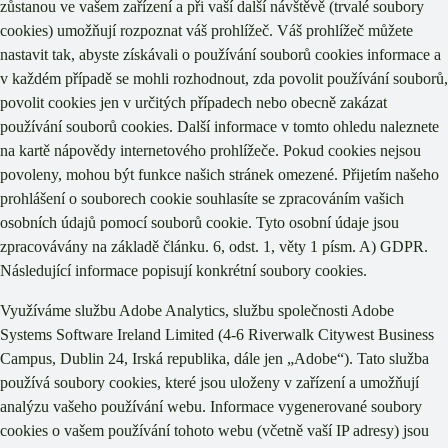
zůstanou ve vašem zařízení a při vaší další návštěvě (trvalé soubory
cookies) umožňují rozpoznat váš prohlížeč. Váš prohlížeč můžete
nastavit tak, abyste získávali o používání souborů cookies informace a
v každém případě se mohli rozhodnout, zda povolit používání souborů,
povolit cookies jen v určitých případech nebo obecně zakázat
používání souborů cookies. Další informace v tomto ohledu naleznete
na kartě nápovědy internetového prohlížeče. Pokud cookies nejsou
povoleny, mohou být funkce našich stránek omezené. Přijetím našeho
prohlášení o souborech cookie souhlasíte se zpracováním vašich
osobních údajů pomocí souborů cookie. Tyto osobní údaje jsou
zpracovávány na základě článku. 6, odst. 1, věty 1 písm. A) GDPR.
Následující informace popisují konkrétní soubory cookies.
Využíváme službu Adobe Analytics, službu společnosti Adobe
Systems Software Ireland Limited (4-6 Riverwalk Citywest Business
Campus, Dublin 24, Irská republika, dále jen „Adobe“). Tato služba
používá soubory cookies, které jsou uloženy v zařízení a umožňují
analýzu vašeho používání webu. Informace vygenerované soubory
cookies o vašem používání tohoto webu (včetně vaší IP adresy) jsou