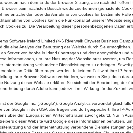
s werden nach dem Ende der Browser-Sitzung, also nach Schließen Ihr
n Browser beim nächsten Besuch wiederzuerkennen (persistente Cookies
ahme entscheiden oder die Annahme von Cookies für bestimmte Fälle o
r Nichtannahme von Cookies kann die Funktionalität unserer Website ein
h Cookies zu. Die Verarbeitung dieser personenbezogenen Daten erfolg
ems Software Ireland Limited (4-6 Riverwalk Citywest Business Campus,
d die eine Analyse der Benutzung der Website durch Sie ermöglichen. 
n an Server von Adobe in Irland übertragen und dort anonymisiert und 
iese Informationen, um Ihre Nutzung der Website auszuwerten, um Repor
Internetnutzung verbundene Dienstleistungen zu erbringen. Soweit ge
nenfalls an Dritte übertragen werden. In keinem Fall wird Ihre IP-Adr
ellung Ihrer Browser Software verhindern; wir weisen Sie jedoch darauf
ie Nutzung dieser Website erklären Sie sich mit der Bearbeitung der ü
nerhebung durch Adobe kann jederzeit mit Wirkung für die Zukunft w
st der Google Inc. („Google“). Google Analytics verwendet gleichfalls
r von Google in den USA übertragen und dort gespeichert. Ihre IP-Adr
s über den Europäischen Wirtschaftsraum zuvor gekürzt. Nur in Ausna
etreibers dieser Website wird Google diese Informationen benutzen, u
bsitenutzung und der Internetnutzung verbundene Dienstleistungen g