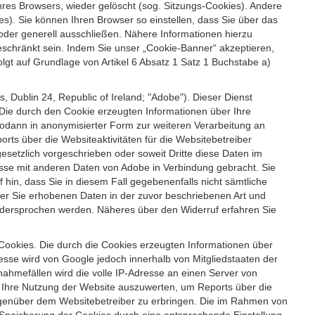
es Browsers, wieder gelöscht (sog. Sitzungs-Cookies). Andere
). Sie können Ihren Browser so einstellen, dass Sie über das
der generell ausschließen. Nähere Informationen hierzu
geschränkt sein. Indem Sie unser „Cookie-Banner“ akzeptieren,
t auf Grundlage von Artikel 6 Absatz 1 Satz 1 Buchstabe a)
 Dublin 24, Republic of Ireland; "Adobe"). Dieser Dienst
Die durch den Cookie erzeugten Informationen über Ihre
sodann in anonymisierter Form zur weiteren Verarbeitung an
ts über die Websiteaktivitäten für die Websitebetreiber
setzlich vorgeschrieben oder soweit Dritte diese Daten im
esse mit anderen Daten von Adobe in Verbindung gebracht. Sie
 hin, dass Sie in diesem Fall gegebenenfalls nicht sämtliche
ber Sie erhobenen Daten in der zuvor beschriebenen Art und
idersprochen werden. Näheres über den Widerruf erfahren Sie
 Cookies. Die durch die Cookies erzeugten Informationen über
esse wird von Google jedoch innerhalb von Mitgliedstaaten der
hmefällen wird die volle IP-Adresse an einen Server von
m Ihre Nutzung der Website auszuwerten, um Reports über die
egenüber dem Websitebetreiber zu erbringen. Die im Rahmen von