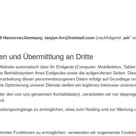
159 Hannover,Germany, tanjan-hn@hotmail.com
(nachfolgend „
wir
“ o
n und Übermittlung an Dritte
site automatisch über ihr Endgerät (Computer, Mobiltelefon, Tablet et
 Betriebssystem Ihres Endgeräts sowie die aufgerufenen Seiten. Dies 
rarbeitung dieser personenbezogenen Daten erfolgt auf Grundlage von
Optimierung unserer Dienste stellen ein legitimes Interesse unsererse
unter den von uns genannten Kontaktdaten), verarbeiten wir nur diejen
nd.
itungsvorgänge zu ermöglichen, etwa zum Hosting und zur Wartung uns
timmter Funktionen zu ermöglichen, verwenden wir sogenannte Cookies. 