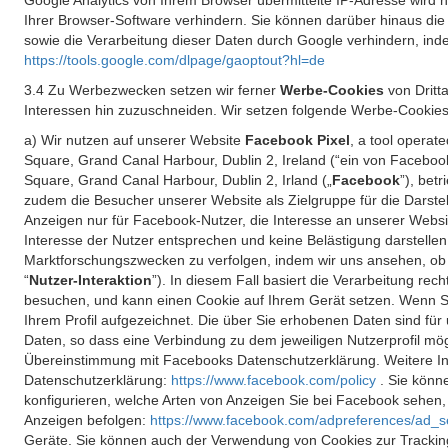
Google Analytics von Ihrem Browser übermittelte IP-Adresse wird
Ihrer Browser-Software verhindern. Sie können darüber hinaus die
sowie die Verarbeitung dieser Daten durch Google verhindern, inde
https://tools.google.com/dlpage/gaoptout?hl=de
3.4 Zu Werbezwecken setzen wir ferner
Werbe-Cookies
von Dritt
Interessen hin zuzuschneiden. Wir setzen folgende Werbe-Cookies
a) Wir nutzen auf unserer Website
Facebook Pixel
, a tool operat
Square, Grand Canal Harbour, Dublin 2, Ireland (“ein von Facebook
Square, Grand Canal Harbour, Dublin 2, Irland („
Facebook
”), bet
zudem die Besucher unserer Website als Zielgruppe für die Darst
Anzeigen nur für Facebook-Nutzer, die Interesse an unserer Websi
Interesse der Nutzer entsprechen und keine Belästigung darstelle
Marktforschungszwecken zu verfolgen, indem wir uns ansehen, ob 
“
Nutzer-Interaktion
”). In diesem Fall basiert die Verarbeitung re
besuchen, und kann einen Cookie auf Ihrem Gerät setzen. Wenn Si
Ihrem Profil aufgezeichnet. Die über Sie erhobenen Daten sind für 
Daten, so dass eine Verbindung zu dem jeweiligen Nutzerprofil mögl
Übereinstimmung mit Facebooks Datenschutzerklärung. Weitere Inf
Datenschutzerklärung:
https://www.facebook.com/policy
. Sie kön
konfigurieren, welche Arten von Anzeigen Sie bei Facebook sehen
Anzeigen befolgen:
https://www.facebook.com/adpreferences/ad_s
Geräte. Sie können auch der Verwendung von Cookies zur Tracking