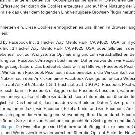
 nicht mit anderen Daten von Google zusammengeführt. Sie können die
 Erfassung der durch die Cookies erzeugten und auf Ihre Nutzung der 
m sie das unter dem folgenden Link verfügbare Browser-Plugin herunte
anbietern ein. Diese Cookies ermöglichen es uns, Ihnen im Browser ang
 ein:
ed by Facebook Inc, 1 Hacker Way, Menlo Park, CA 94025, USA, or, if y
 Inc., 1 Hacker Way, Menlo Park, CA 94025, USA, oder, falls Sie in de
riebenes Tool, zur Analyse, zur Optimierung und zum wirtschaftlichen B
ellung von Facebook-Anzeigen bestimmen. Daher verwenden wir Faceboo
te gezeigt haben. Das bedeutet, dass wir mit Hilfe von Facebook Pixe
n. Wir können Facebook Pixel auch dazu einsetzen, die Wirksamkeit vo
Nutzer nach dem Anklicken einer Facebook-Anzeige auf unsere Website
chtlich auf Artikel 6 Absatz 1 S. 1 Buchstabe a) DSGVO. Facebook Pixel
e sich dann in Facebook einloggen oder Facebook besuchen, während S
uns anonym, also erhalten wir dadurch keine Informationen über die Ide
ich ist. Das bedeutet, dass aus den verarbeiteten Daten Nutzerprofile
ormationen dazu, wie Facebook Pixel arbeitet und wie Facebook-Anzei
nen sich gegen die Erhebung und Verwendung Ihrer Daten durch Faceb
, können Sie zu der von Facebook eingerichteten Seite gehen und die 
ettings
. Die Einstellungen sind Plattform-unabhängig, d.h. sie sind a
- und Werbezwecken widersprechen: über die Opt-out-Seite der Network