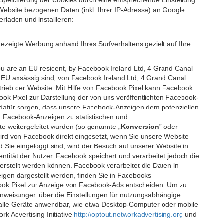
 Speicherung der Cookies durch eine entsprechende Einstellung
Website bezogenen Daten (inkl. Ihrer IP-Adresse) an Google
rladen und installieren:
ezeigte Werbung anhand Ihres Surfverhaltens gezielt auf Ihre
ou are an EU resident, by Facebook Ireland Ltd, 4 Grand Canal
r EU ansässig sind, von Facebook Ireland Ltd, 4 Grand Canal
etrieb der Website. Mit Hilfe von Facebook Pixel kann Facebook
k Pixel zur Darstellung der von uns veröffentlichten Facebook-
l dafür sorgen, dass unsere Facebook-Anzeigen dem potenziellen
n Facebook-Anzeigen zu statistischen und
 weitergeleitet wurden (so genannte „
Konversion
” oder
 wird von Facebook direkt eingesetzt, wenn Sie unsere Website
ie eingeloggt sind, wird der Besuch auf unserer Website in
ntität der Nutzer. Facebook speichert und verarbeitet jedoch die
 erstellt werden können. Facebook verarbeitet die Daten in
gen dargestellt werden, finden Sie in Facebooks
ook Pixel zur Anzeige von Facebook-Ads entscheiden. Um zu
Anweisungen über die Einstellungen für nutzungsabhängige
uf alle Geräte anwendbar, wie etwa Desktop-Computer oder mobile
 Advertising Initiative
http://optout.networkadvertising.org
und