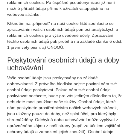
reklamních cookies. Po úspěšné pseudonymizaci již není
možné přiřadit údaje přímo k uživateli vstupujícímu na
webovou stránku.
Kliknutím na „přijmout“ na naší cookie liště souhlasíte se
zpracováním vašich osobních údajů pomocí analytických a
reklamních cookies pro výše uvedené účely. Zpracování
těchto osobních údajů pak probíhá na základě článku 6 odst.
1 první věty písm. a) ONOOÚ.
Poskytování osobních údajů a doby
uchovávání
Vaše osobní údaje jsou poskytovány na základě
dobrovolnosti. Z právního hlediska nejste povinni nám své
osobní údaje poskytovat. Pokud nám své osobní údaje
poskytovat nechcete, bude pro vás jediným důsledkem to, že
nebudete moci používat naše služby. Osobní údaje, které
nám poskytnete prostřednictvím našich webových stránek,
jsou uloženy pouze do doby, než splní účel, pro který byly
shromážděny. Odchylná doba uchovávání může vyplývat z
oprávněného zájmu z naší strany (např. za účelem zajištění
ochrany údajů a zamezení jejich zneužití). Osobní údaje,