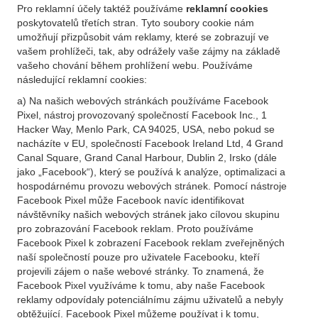
Pro reklamní účely taktéž používáme
reklamní cookies
poskytovatelů třetích stran. Tyto soubory cookie nám
umožňují přizpůsobit vám reklamy, které se zobrazují ve
vašem prohlížeči, tak, aby odrážely vaše zájmy na základě
vašeho chování během prohlížení webu. Používáme
následující reklamní cookies:
a) Na našich webových stránkách používáme Facebook
Pixel, nástroj provozovaný společností Facebook Inc., 1
Hacker Way, Menlo Park, CA 94025, USA, nebo pokud se
nacházíte v EU, společností Facebook Ireland Ltd, 4 Grand
Canal Square, Grand Canal Harbour, Dublin 2, Irsko (dále
jako „Facebook“), který se používá k analýze, optimalizaci a
hospodárnému provozu webových stránek. Pomocí nástroje
Facebook Pixel může Facebook navíc identifikovat
návštěvníky našich webových stránek jako cílovou skupinu
pro zobrazování Facebook reklam. Proto používáme
Facebook Pixel k zobrazení Facebook reklam zveřejněných
naší společností pouze pro uživatele Facebooku, kteří
projevili zájem o naše webové stránky. To znamená, že
Facebook Pixel využíváme k tomu, aby naše Facebook
reklamy odpovídaly potenciálnímu zájmu uživatelů a nebyly
obtěžující. Facebook Pixel můžeme používat i k tomu,