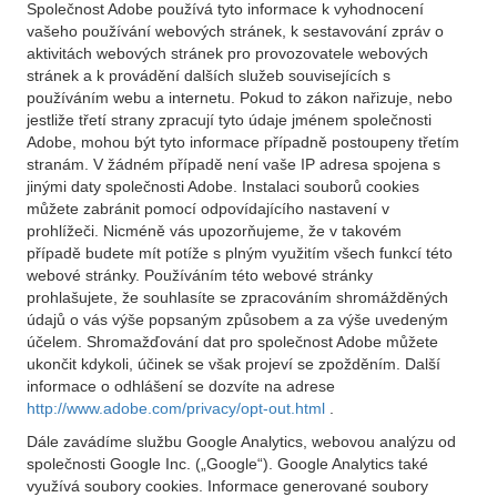
Společnost Adobe používá tyto informace k vyhodnocení
vašeho používání webových stránek, k sestavování zpráv o
aktivitách webových stránek pro provozovatele webových
stránek a k provádění dalších služeb souvisejících s
používáním webu a internetu. Pokud to zákon nařizuje, nebo
jestliže třetí strany zpracují tyto údaje jménem společnosti
Adobe, mohou být tyto informace případně postoupeny třetím
stranám. V žádném případě není vaše IP adresa spojena s
jinými daty společnosti Adobe. Instalaci souborů cookies
můžete zabránit pomocí odpovídajícího nastavení v
prohlížeči. Nicméně vás upozorňujeme, že v takovém
případě budete mít potíže s plným využitím všech funkcí této
webové stránky. Používáním této webové stránky
prohlašujete, že souhlasíte se zpracováním shromážděných
údajů o vás výše popsaným způsobem a za výše uvedeným
účelem. Shromažďování dat pro společnost Adobe můžete
ukončit kdykoli, účinek se však projeví se zpožděním. Další
informace o odhlášení se dozvíte na adrese
http://www.adobe.com/privacy/opt-out.html
.
Dále zavádíme službu Google Analytics, webovou analýzu od
společnosti Google Inc. („Google“). Google Analytics také
využívá soubory cookies. Informace generované soubory