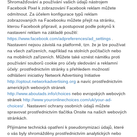
Shromažďování a používání vašich údajů nástrojem
Facebook Pixel k zobrazování Facebook reklam můžete
odmítnout. Za účelem konfigurace typů reklam
zobrazovaných na Facebooku můžete přejít na stránku,
kterou Facebook připravil, a postupovat podle pokynů k
nastavení reklam na základě použití:
https://www.facebook.com/adpreferences/ad_settings
.
Nastavení nejsou závislá na platformě, tzn. že je lze používat
na všech zařízeních, například na stolních počítačích nebo
na mobilních zařízeních. Můžete také vznést námitku proti
používání souborů cookie pro účely sledování a reklamní
účely: prostřednictvím stránky s přehledem možností
odhlášení iniciativy Network Advertising Initiative
http://optout.networkadvertising.org
a navíc prostřednictvím
amerických webových stránek
http://www.aboutads.info/choices
nebo evropských webových
stránek
http://www.youronlinechoices.com/uk/your-ad-
choices/
. Nastavení ochrany osobních údajů můžete
spravovat prostřednictvím tlačítka Onsite na našich webových
stránkách.
Přijímáme technická opatření k pseudonymizaci údajů, které
o vás byly shromážděny prostřednictvím analytických nebo