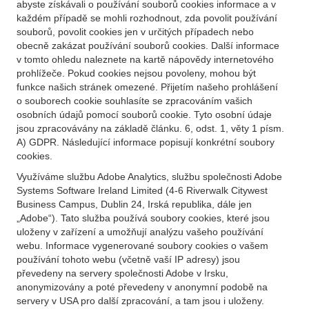
abyste získávali o používání souborů cookies informace a v
každém případě se mohli rozhodnout, zda povolit používání
souborů, povolit cookies jen v určitých případech nebo
obecně zakázat používání souborů cookies. Další informace
v tomto ohledu naleznete na kartě nápovědy internetového
prohlížeče. Pokud cookies nejsou povoleny, mohou být
funkce našich stránek omezené. Přijetím našeho prohlášení
o souborech cookie souhlasíte se zpracováním vašich
osobních údajů pomocí souborů cookie. Tyto osobní údaje
jsou zpracovávány na základě článku. 6, odst. 1, věty 1 písm.
A) GDPR. Následující informace popisují konkrétní soubory
cookies.
Využíváme službu Adobe Analytics, službu společnosti Adobe
Systems Software Ireland Limited (4-6 Riverwalk Citywest
Business Campus, Dublin 24, Irská republika, dále jen
„Adobe“). Tato služba používá soubory cookies, které jsou
uloženy v zařízení a umožňují analýzu vašeho používání
webu. Informace vygenerované soubory cookies o vašem
používání tohoto webu (včetně vaší IP adresy) jsou
převedeny na servery společnosti Adobe v Irsku,
anonymizovány a poté převedeny v anonymní podobě na
servery v USA pro další zpracování, a tam jsou i uloženy.