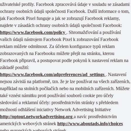
uživatelské profily. Facebook zpracovává údaje v souladu se zásadami
ochrany osobních údajů společnosti Facebook. Další informace o tom,
jak Facebook Pixel funguje a jak se zobrazují Facebook reklamy,
najdete v zásadách ochrany osobních údajů společnosti Facebook:
https://www.facebook.com/policy
. Shromažďování a používání
vašich údajů nástrojem Facebook Pixel k zobrazování Facebook
reklam můžete odmítnout. Za účelem konfigurace typů reklam
zobrazovaných na Facebooku můžete přejít na stránku, kterou
Facebook připravil, a postupovat podle pokynů k nastavení reklam na
základě použití:
https://www.facebook.com/adpreferences/ad_settings
. Nastavení
nejsou závislá na platformě, tzn. že je lze používat na všech zařízeních,
například na stolních počítačích nebo na mobilních zařízeních. Můžete
také vznést námitku proti používání souborů cookie pro účely
sledování a reklamní účely: prostřednictvím stránky s přehledem
možností odhlášení iniciativy Network Advertising Initiative
http://optout.networkadvertising.org
a navíc prostřednictvím
amerických webových stránek
http://www.aboutads.info/choices
nebo evropských webových stránek