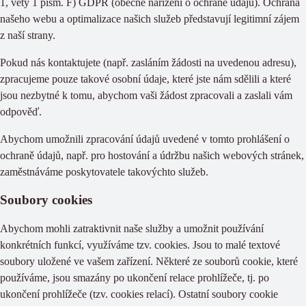
1, věty 1 písm. F) GDPR (obecné nařízení o ochraně údajů). Ochrana
našeho webu a optimalizace našich služeb představují legitimní zájem
z naší strany.
Pokud nás kontaktujete (např. zasláním žádosti na uvedenou adresu),
zpracujeme pouze takové osobní údaje, které jste nám sdělili a které
jsou nezbytné k tomu, abychom vaši žádost zpracovali a zaslali vám
odpověď.
Abychom umožnili zpracování údajů uvedené v tomto prohlášení o
ochraně údajů, např. pro hostování a údržbu našich webových stránek,
zaměstnáváme poskytovatele takovýchto služeb.
Soubory cookies
Abychom mohli zatraktivnit naše služby a umožnit používání
konkrétních funkcí, využíváme tzv. cookies. Jsou to malé textové
soubory uložené ve vašem zařízení. Některé ze souborů cookie, které
používáme, jsou smazány po ukončení relace prohlížeče, tj. po
ukončení prohlížeče (tzv. cookies relací). Ostatní soubory cookie