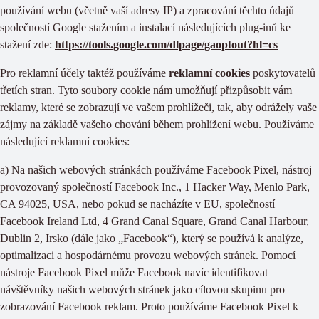
používání webu (včetně vaší adresy IP) a zpracování těchto údajů
společností Google stažením a instalací následujících plug-inů ke
stažení zde:
https://tools.google.com/dlpage/gaoptout?hl=cs
Pro reklamní účely taktéž používáme
reklamní cookies
poskytovatelů
třetích stran. Tyto soubory cookie nám umožňují přizpůsobit vám
reklamy, které se zobrazují ve vašem prohlížeči, tak, aby odrážely vaše
zájmy na základě vašeho chování během prohlížení webu. Používáme
následující reklamní cookies:
a) Na našich webových stránkách používáme Facebook Pixel, nástroj
provozovaný společností Facebook Inc., 1 Hacker Way, Menlo Park,
CA 94025, USA, nebo pokud se nacházíte v EU, společností
Facebook Ireland Ltd, 4 Grand Canal Square, Grand Canal Harbour,
Dublin 2, Irsko (dále jako „Facebook“), který se používá k analýze,
optimalizaci a hospodárnému provozu webových stránek. Pomocí
nástroje Facebook Pixel může Facebook navíc identifikovat
návštěvníky našich webových stránek jako cílovou skupinu pro
zobrazování Facebook reklam. Proto používáme Facebook Pixel k