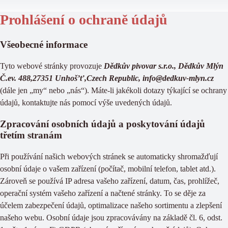
Prohlášení o ochraně údajů
Všeobecné informace
Tyto webové stránky provozuje
Dědkův pivovar s.r.o., Dědkův Mlýn
Č.ev. 488,27351 Unhoš’ť,Czech Republic, info@dedkuv-mlyn.cz
(dále jen „my“ nebo „nás“). Máte-li jakékoli dotazy týkající se ochrany
údajů, kontaktujte nás pomocí výše uvedených údajů.
Zpracování osobních údajů a poskytování údajů
třetím stranám
Při používání našich webových stránek se automaticky shromažďují
osobní údaje o vašem zařízení (počítač, mobilní telefon, tablet atd.).
Zároveň se používá IP adresa vašeho zařízení, datum, čas, prohlížeč,
operační systém vašeho zařízení a načtené stránky. To se děje za
účelem zabezpečení údajů, optimalizace našeho sortimentu a zlepšení
našeho webu. Osobní údaje jsou zpracovávány na základě čl. 6, odst.