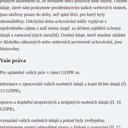
jediným důsledkem to, že nebudete moci používat naše služby. Osobní
údaje, které nám poskytnete prostřednictvím našich webových stránek,
jsou uloženy pouze do doby, než splní účel, pro který byly
shromážděny. Odchylná doba uchovávání může vyplývat z
oprávněného zájmu z naší strany (např. za účelem zajištění ochrany
údajů a zamezení jejich zneužití). Osobní údaje, které musíme ukládat
v důsledku zákonných nebo smluvních povinností uchovávání, jsou
blokovány.
Vaše práva
Pro uplatnění vašich práv v rámci GDPR na
informace o zpracování vašich osobních údajů a kopii těchto údajů (čl.
15 GDPR),
opravu a doplnění nesprávných a neúplných osobních údajů (čl. 16
GDPR),
vymazání vašich osobních údajů a pokud byly zveřejněny,
informujeme ostatní odpovědné strany o žádosti o vymazání (čl. 17