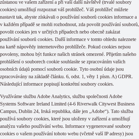
zůstanou ve vašem zařízení a při vaší další návštěvě (trvalé soubory
cookies) umožňují rozpoznat váš prohlížeč. Váš prohlížeč můžete
nastavit tak, abyste získávali o používání souborů cookies informace a
v každém případě se mohli rozhodnout, zda povolit používání souborů,
povolit cookies jen v určitých případech nebo obecně zakázat
používání souborů cookies. Další informace v tomto ohledu naleznete
na kartě nápovědy internetového prohlížeče. Pokud cookies nejsou
povoleny, mohou být funkce našich stránek omezené. Přijetím našeho
prohlášení o souborech cookie souhlasíte se zpracováním vašich
osobních údajů pomocí souborů cookie. Tyto osobní údaje jsou
zpracovávány na základě článku. 6, odst. 1, věty 1 písm. A) GDPR.
Následující informace popisují konkrétní soubory cookies.
Využíváme službu Adobe Analytics, službu společnosti Adobe
Systems Software Ireland Limited (4-6 Riverwalk Citywest Business
Campus, Dublin 24, Irská republika, dále jen „Adobe“). Tato služba
používá soubory cookies, které jsou uloženy v zařízení a umožňují
analýzu vašeho používání webu. Informace vygenerované soubory
cookies o vašem používání tohoto webu (včetně vaší IP adresy) jsou