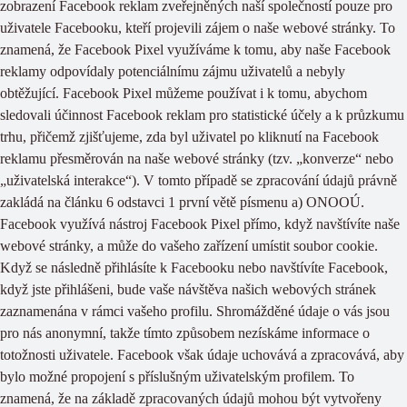
zobrazení Facebook reklam zveřejněných naší společností pouze pro
uživatele Facebooku, kteří projevili zájem o naše webové stránky. To
znamená, že Facebook Pixel využíváme k tomu, aby naše Facebook
reklamy odpovídaly potenciálnímu zájmu uživatelů a nebyly
obtěžující. Facebook Pixel můžeme používat i k tomu, abychom
sledovali účinnost Facebook reklam pro statistické účely a k průzkumu
trhu, přičemž zjišťujeme, zda byl uživatel po kliknutí na Facebook
reklamu přesměrován na naše webové stránky (tzv. „konverze“ nebo
„uživatelská interakce“). V tomto případě se zpracování údajů právně
zakládá na článku 6 odstavci 1 první větě písmenu a) ONOOÚ.
Facebook využívá nástroj Facebook Pixel přímo, když navštívíte naše
webové stránky, a může do vašeho zařízení umístit soubor cookie.
Když se následně přihlásíte k Facebooku nebo navštívíte Facebook,
když jste přihlášeni, bude vaše návštěva našich webových stránek
zaznamenána v rámci vašeho profilu. Shromážděné údaje o vás jsou
pro nás anonymní, takže tímto způsobem nezískáme informace o
totožnosti uživatele. Facebook však údaje uchovává a zpracovává, aby
bylo možné propojení s příslušným uživatelským profilem. To
znamená, že na základě zpracovaných údajů mohou být vytvořeny