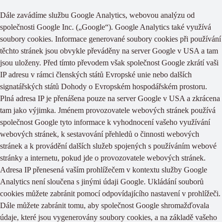
Dále zavádíme službu Google Analytics, webovou analýzu od
společnosti Google Inc. („Google“). Google Analytics také využívá
soubory cookies. Informace generované soubory cookies při používání
těchto stránek jsou obvykle převáděny na server Google v USA a tam
jsou uloženy. Před tímto převodem však společnost Google zkrátí vaši
IP adresu v rámci členských států Evropské unie nebo dalších
signatářských států Dohody o Evropském hospodářském prostoru.
Plná adresa IP je přenášena pouze na server Google v USA a zkrácena
tam jako výjimka. Jménem provozovatele webových stránek používá
společnost Google tyto informace k vyhodnocení vašeho využívání
webových stránek, k sestavování přehledů o činnosti webových
stránek a k provádění dalších služeb spojených s používáním webové
stránky a internetu, pokud jde o provozovatele webových stránek.
Adresa IP přenesená vaším prohlížečem v kontextu služby Google
Analytics není sloučena s jinými údaji Google. Ukládání souborů
cookies můžete zabránit pomocí odpovídajícího nastavení v prohlížeči.
Dále můžete zabránit tomu, aby společnost Google shromažďovala
údaje, které jsou vygenerovány soubory cookies, a na základě vašeho