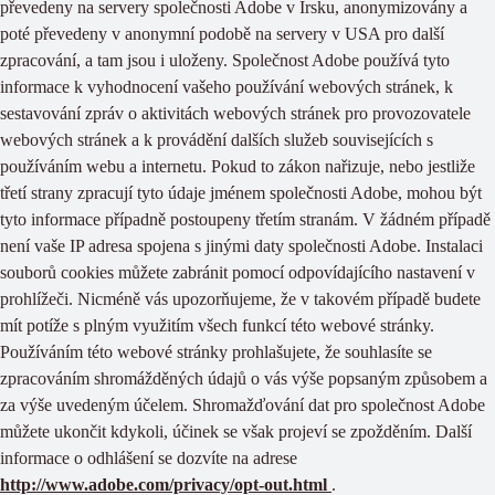
převedeny na servery společnosti Adobe v Irsku, anonymizovány a
poté převedeny v anonymní podobě na servery v USA pro další
zpracování, a tam jsou i uloženy. Společnost Adobe používá tyto
informace k vyhodnocení vašeho používání webových stránek, k
sestavování zpráv o aktivitách webových stránek pro provozovatele
webových stránek a k provádění dalších služeb souvisejících s
používáním webu a internetu. Pokud to zákon nařizuje, nebo jestliže
třetí strany zpracují tyto údaje jménem společnosti Adobe, mohou být
tyto informace případně postoupeny třetím stranám. V žádném případě
není vaše IP adresa spojena s jinými daty společnosti Adobe. Instalaci
souborů cookies můžete zabránit pomocí odpovídajícího nastavení v
prohlížeči. Nicméně vás upozorňujeme, že v takovém případě budete
mít potíže s plným využitím všech funkcí této webové stránky.
Používáním této webové stránky prohlašujete, že souhlasíte se
zpracováním shromážděných údajů o vás výše popsaným způsobem a
za výše uvedeným účelem. Shromažďování dat pro společnost Adobe
můžete ukončit kdykoli, účinek se však projeví se zpožděním. Další
informace o odhlášení se dozvíte na adrese
http://www.adobe.com/privacy/opt-out.html
.