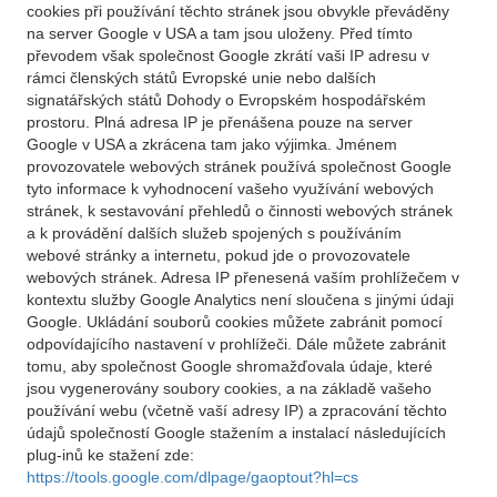
cookies při používání těchto stránek jsou obvykle převáděny
na server Google v USA a tam jsou uloženy. Před tímto
převodem však společnost Google zkrátí vaši IP adresu v
rámci členských států Evropské unie nebo dalších
signatářských států Dohody o Evropském hospodářském
prostoru. Plná adresa IP je přenášena pouze na server
Google v USA a zkrácena tam jako výjimka. Jménem
provozovatele webových stránek používá společnost Google
tyto informace k vyhodnocení vašeho využívání webových
stránek, k sestavování přehledů o činnosti webových stránek
a k provádění dalších služeb spojených s používáním
webové stránky a internetu, pokud jde o provozovatele
webových stránek. Adresa IP přenesená vaším prohlížečem v
kontextu služby Google Analytics není sloučena s jinými údaji
Google. Ukládání souborů cookies můžete zabránit pomocí
odpovídajícího nastavení v prohlížeči. Dále můžete zabránit
tomu, aby společnost Google shromažďovala údaje, které
jsou vygenerovány soubory cookies, a na základě vašeho
používání webu (včetně vaší adresy IP) a zpracování těchto
údajů společností Google stažením a instalací následujících
plug-inů ke stažení zde:
https://tools.google.com/dlpage/gaoptout?hl=cs