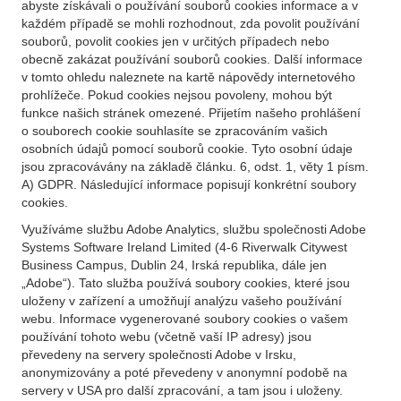
abyste získávali o používání souborů cookies informace a v
každém případě se mohli rozhodnout, zda povolit používání
souborů, povolit cookies jen v určitých případech nebo
obecně zakázat používání souborů cookies. Další informace
v tomto ohledu naleznete na kartě nápovědy internetového
prohlížeče. Pokud cookies nejsou povoleny, mohou být
funkce našich stránek omezené. Přijetím našeho prohlášení
o souborech cookie souhlasíte se zpracováním vašich
osobních údajů pomocí souborů cookie. Tyto osobní údaje
jsou zpracovávány na základě článku. 6, odst. 1, věty 1 písm.
A) GDPR. Následující informace popisují konkrétní soubory
cookies.
Využíváme službu Adobe Analytics, službu společnosti Adobe
Systems Software Ireland Limited (4-6 Riverwalk Citywest
Business Campus, Dublin 24, Irská republika, dále jen
„Adobe“). Tato služba používá soubory cookies, které jsou
uloženy v zařízení a umožňují analýzu vašeho používání
webu. Informace vygenerované soubory cookies o vašem
používání tohoto webu (včetně vaší IP adresy) jsou
převedeny na servery společnosti Adobe v Irsku,
anonymizovány a poté převedeny v anonymní podobě na
servery v USA pro další zpracování, a tam jsou i uloženy.