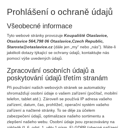
Prohlášení o ochraně údajů
Všeobecné informace
Tyto webové stránky provozuje
Koupaliště Otaslavice,
Otaslavice 564,798 06 Otaslavice,Czech Republic,
Starosta@otaslavice.cz
(dále jen „my“ nebo „nás“). Máte-li
jakékoli dotazy týkající se ochrany údajů, kontaktujte nás
pomocí výše uvedených údajů.
Zpracování osobních údajů a
poskytování údajů třetím stranám
Při používání našich webových stránek se automaticky
shromažďují osobní údaje o vašem zařízení (počítač, mobilní
telefon, tablet atd.). Zároveň se používá IP adresa vašeho
zařízení, datum, čas, prohlížeč, operační systém vašeho
zařízení a načtené stránky. To se děje za účelem
zabezpečení údajů, optimalizace našeho sortimentu a
zlepšení našeho webu. Osobní údaje jsou zpracovávány na
základě čl. 6, odst. 1, věty 1 písm. F) GDPR (obecné nařízení