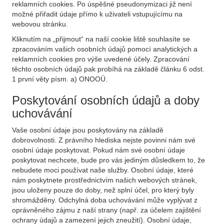
reklamních cookies. Po úspěšné pseudonymizaci již není
možné přiřadit údaje přímo k uživateli vstupujícímu na
webovou stránku.
Kliknutím na „přijmout“ na naší cookie liště souhlasíte se
zpracováním vašich osobních údajů pomocí analytických a
reklamních cookies pro výše uvedené účely. Zpracování
těchto osobních údajů pak probíhá na základě článku 6 odst.
1 první věty písm. a) ONOOÚ.
Poskytování osobních údajů a doby
uchovávání
Vaše osobní údaje jsou poskytovány na základě
dobrovolnosti. Z právního hlediska nejste povinni nám své
osobní údaje poskytovat. Pokud nám své osobní údaje
poskytovat nechcete, bude pro vás jediným důsledkem to, že
nebudete moci používat naše služby. Osobní údaje, které
nám poskytnete prostřednictvím našich webových stránek,
jsou uloženy pouze do doby, než splní účel, pro který byly
shromážděny. Odchylná doba uchovávání může vyplývat z
oprávněného zájmu z naší strany (např. za účelem zajištění
ochrany údajů a zamezení jejich zneužití). Osobní údaje,