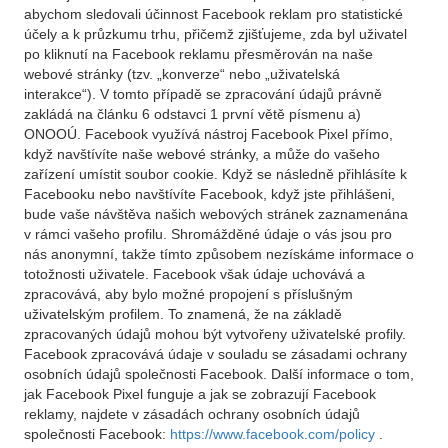
abychom sledovali účinnost Facebook reklam pro statistické
účely a k průzkumu trhu, přičemž zjišťujeme, zda byl uživatel
po kliknutí na Facebook reklamu přesměrován na naše
webové stránky (tzv. „konverze“ nebo „uživatelská
interakce“). V tomto případě se zpracování údajů právně
zakládá na článku 6 odstavci 1 první větě písmenu a)
ONOOÚ. Facebook využívá nástroj Facebook Pixel přímo,
když navštívíte naše webové stránky, a může do vašeho
zařízení umístit soubor cookie. Když se následně přihlásíte k
Facebooku nebo navštívíte Facebook, když jste přihlášeni,
bude vaše návštěva našich webových stránek zaznamenána
v rámci vašeho profilu. Shromážděné údaje o vás jsou pro
nás anonymní, takže tímto způsobem nezískáme informace o
totožnosti uživatele. Facebook však údaje uchovává a
zpracovává, aby bylo možné propojení s příslušným
uživatelským profilem. To znamená, že na základě
zpracovaných údajů mohou být vytvořeny uživatelské profily.
Facebook zpracovává údaje v souladu se zásadami ochrany
osobních údajů společnosti Facebook. Další informace o tom,
jak Facebook Pixel funguje a jak se zobrazují Facebook
reklamy, najdete v zásadách ochrany osobních údajů
společnosti Facebook:
https://www.facebook.com/policy
.