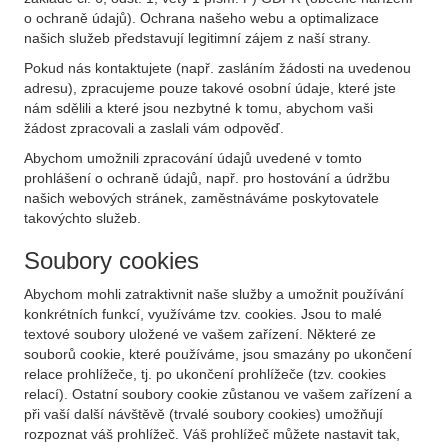
o ochraně údajů). Ochrana našeho webu a optimalizace
našich služeb představují legitimní zájem z naší strany.
Pokud nás kontaktujete (např. zasláním žádosti na uvedenou
adresu), zpracujeme pouze takové osobní údaje, které jste
nám sdělili a které jsou nezbytné k tomu, abychom vaši
žádost zpracovali a zaslali vám odpověď.
Abychom umožnili zpracování údajů uvedené v tomto
prohlášení o ochraně údajů, např. pro hostování a údržbu
našich webových stránek, zaměstnáváme poskytovatele
takovýchto služeb.
Soubory cookies
Abychom mohli zatraktivnit naše služby a umožnit používání
konkrétních funkcí, využíváme tzv. cookies. Jsou to malé
textové soubory uložené ve vašem zařízení. Některé ze
souborů cookie, které používáme, jsou smazány po ukončení
relace prohlížeče, tj. po ukončení prohlížeče (tzv. cookies
relací). Ostatní soubory cookie zůstanou ve vašem zařízení a
při vaší další návštěvě (trvalé soubory cookies) umožňují
rozpoznat váš prohlížeč. Váš prohlížeč můžete nastavit tak,