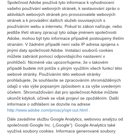
Společnost Adobe používá tyto informace k vyhodnocení
vašeho používání webových stránek, k sestavování zpráv o
aktivitách webových stránek pro provozovatele webových
stránek a k provádění dalších služeb souvisejících s
používáním webu a internetu. Pokud to zákon nařizuje, nebo
jestliže třetí strany zpracují tyto údaje jménem společnosti
Adobe, mohou být tyto informace případně postoupeny třetím
stranám. V žádném případě není vaše IP adresa spojena s
jinými daty společnosti Adobe. Instalaci souborů cookies
můžete zabránit pomocí odpovídajícího nastavení v
prohlížeči. Nicméně vás upozorňujeme, že v takovém
případě budete mít potíže s plným využitím všech funkcí této
webové stránky. Používáním této webové stránky
prohlašujete, že souhlasíte se zpracováním shromážděných
údajů o vás výše popsaným způsobem a za výše uvedeným
účelem. Shromažďování dat pro společnost Adobe můžete
ukončit kdykoli, účinek se však projeví se zpožděním. Další
informace o odhlášení se dozvíte na adrese
http://www.adobe.com/privacy/opt-out.html
.
Dále zavádíme službu Google Analytics, webovou analýzu od
společnosti Google Inc. („Google“). Google Analytics také
využívá soubory cookies. Informace generované soubory