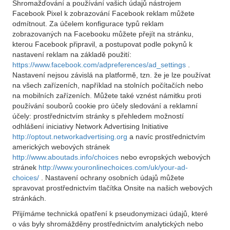
Shromažďování a používání vašich údajů nástrojem
Facebook Pixel k zobrazování Facebook reklam můžete
odmítnout. Za účelem konfigurace typů reklam
zobrazovaných na Facebooku můžete přejít na stránku,
kterou Facebook připravil, a postupovat podle pokynů k
nastavení reklam na základě použití:
https://www.facebook.com/adpreferences/ad_settings
.
Nastavení nejsou závislá na platformě, tzn. že je lze používat
na všech zařízeních, například na stolních počítačích nebo
na mobilních zařízeních. Můžete také vznést námitku proti
používání souborů cookie pro účely sledování a reklamní
účely: prostřednictvím stránky s přehledem možností
odhlášení iniciativy Network Advertising Initiative
http://optout.networkadvertising.org
a navíc prostřednictvím
amerických webových stránek
http://www.aboutads.info/choices
nebo evropských webových
stránek
http://www.youronlinechoices.com/uk/your-ad-
choices/
. Nastavení ochrany osobních údajů můžete
spravovat prostřednictvím tlačítka Onsite na našich webových
stránkách.
Přijímáme technická opatření k pseudonymizaci údajů, které
o vás byly shromážděny prostřednictvím analytických nebo