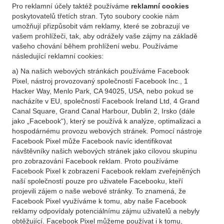
Pro reklamní účely taktéž používáme
reklamní cookies
poskytovatelů třetích stran. Tyto soubory cookie nám
umožňují přizpůsobit vám reklamy, které se zobrazují ve
vašem prohlížeči, tak, aby odrážely vaše zájmy na základě
vašeho chování během prohlížení webu. Používáme
následující reklamní cookies:
a) Na našich webových stránkách používáme Facebook
Pixel, nástroj provozovaný společností Facebook Inc., 1
Hacker Way, Menlo Park, CA 94025, USA, nebo pokud se
nacházíte v EU, společností Facebook Ireland Ltd, 4 Grand
Canal Square, Grand Canal Harbour, Dublin 2, Irsko (dále
jako „Facebook“), který se používá k analýze, optimalizaci a
hospodárnému provozu webových stránek. Pomocí nástroje
Facebook Pixel může Facebook navíc identifikovat
návštěvníky našich webových stránek jako cílovou skupinu
pro zobrazování Facebook reklam. Proto používáme
Facebook Pixel k zobrazení Facebook reklam zveřejněných
naší společností pouze pro uživatele Facebooku, kteří
projevili zájem o naše webové stránky. To znamená, že
Facebook Pixel využíváme k tomu, aby naše Facebook
reklamy odpovídaly potenciálnímu zájmu uživatelů a nebyly
obtěžující. Facebook Pixel můžeme používat i k tomu,