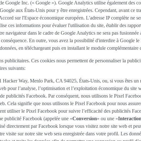
 Google Inc. (« Google »). Google Analytics utilise également des cook
Google aux États-Unis pour y être enregistrées. Cependant, avant ce tran
'Accord sur l'Espace économique européen. L'adresse IP complète ne se
se ces informations pour évaluer l'utilisation du site, établir des rapports
r votre navigateur dans le cadre de Google Analytics ne sera pas fusion
 conséquence. En outre, vous avez la possibilité d'interdire à Google le 
es données, en téléchargeant puis en installant le module complémentaire 
ins publicitaires. Ces cookies nous permettent de personnaliser la publici
res suivants:
, 1 Hacker Way, Menlo Park, CA 94025, États-Unis, ou, si vous êtes un
e web pour l’analyse, l’optimisation et l’exploitation économique du si
n de publicités Facebook. Par conséquent, nous utilisons le Pixel Face
web. Cela signifie que nous utilisons le Pixel Facebook pour nous assure
t utiliser le Pixel Facebook pour suivre l’efficacité des publicités Face
 une publicité Facebook (appelée une «
Conversion
» ou une «
Interaction
tilisé directement par Facebook lorsque vous visitez notre site web et pe
e visite sur notre site web sera enregistrée dans votre profil. Les donn