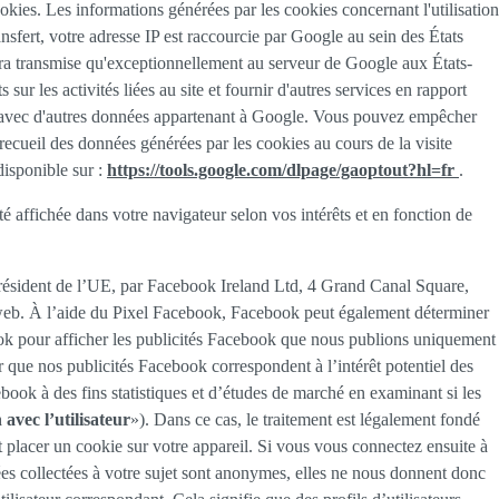
ies. Les informations générées par les cookies concernant l'utilisation
sfert, votre adresse IP est raccourcie par Google au sein des États
ra transmise qu'exceptionnellement au serveur de Google aux États-
 sur les activités liées au site et fournir d'autres services en rapport
née avec d'autres données appartenant à Google. Vous pouvez empêcher
recueil des données générées par les cookies au cours de la visite
disponible sur :
https://tools.google.com/dlpage/gaoptout?hl=fr
.
té affichée dans votre navigateur selon vos intérêts et en fonction de
 résident de l’UE, par Facebook Ireland Ltd, 4 Grand Canal Square,
te web. À l’aide du Pixel Facebook, Facebook peut également déterminer
book pour afficher les publicités Facebook que nous publions uniquement
r que nos publicités Facebook correspondent à l’intérêt potentiel des
book à des fins statistiques et d’études de marché en examinant si les
 avec l’utilisateur
»). Dans ce cas, le traitement est légalement fondé
ut placer un cookie sur votre appareil. Si vous vous connectez ensuite à
ées collectées à votre sujet sont anonymes, elles ne nous donnent donc