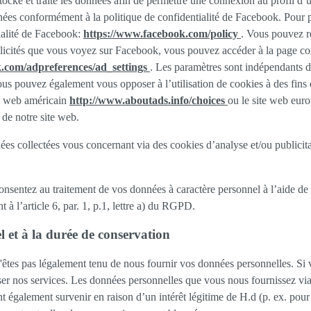
tocke et traite les données afin de permettre une connexion au profil d’ut
onnées conformément à la politique de confidentialité de Facebook. Pour
tialité de Facebook:
https://www.facebook.com/policy
. Vous pouvez re
licités que vous voyez sur Facebook, vous pouvez accéder à la page conf
.com/adpreferences/ad_settings
. Les paramètres sont indépendants de
us pouvez également vous opposer à l’utilisation de cookies à des fins 
ite web américain
http://www.aboutads.info/choices
ou le site web eur
 de notre site web.
 collectées vous concernant via des cookies d’analyse et/ou publicitair
onsentez au traitement de vos données à caractère personnel à l’aide de
à l’article 6, par. 1, p.1, lettre a) du RGPD.
l et à la durée de conservation
'êtes pas légalement tenu de nous fournir vos données personnelles. Si 
er nos services. Les données personnelles que vous nous fournissez via 
t également survenir en raison d’un intérêt légitime de H.d (p. ex. pour