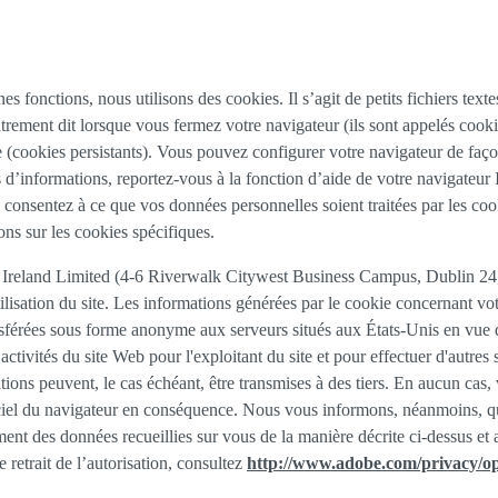
nes fonctions, nous utilisons des cookies. Il s’agit de petits fichiers tex
utrement dit lorsque vous fermez votre navigateur (ils sont appelés cooki
e (cookies persistants). Vous pouvez configurer votre navigateur de façon
s d’informations, reportez-vous à la fonction d’aide de votre navigateur I
consentez à ce que vos données personnelles soient traitées par les cooki
ns sur les cookies spécifiques.
Ireland Limited (4-6 Riverwalk Citywest Business Campus, Dublin 24, R
tilisation du site. Les informations générées par le cookie concernant vot
férées sous forme anonyme aux serveurs situés aux États-Unis en vue d'y
tivités du site Web pour l'exploitant du site et pour effectuer d'autres ser
ions peuvent, le cas échéant, être transmises à des tiers. En aucun cas, 
ciel du navigateur en conséquence. Nous vous informons, néanmoins, que 
tement des données recueillies sur vous de la manière décrite ci-dessus e
retrait de l’autorisation, consultez
http://www.adobe.com/privacy/op