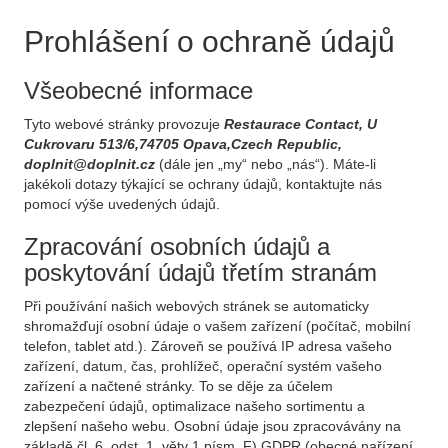
Prohlášení o ochraně údajů
Všeobecné informace
Tyto webové stránky provozuje
Restaurace Contact, U
Cukrovaru 513/6,74705 Opava,Czech Republic,
doplnit@doplnit.cz
(dále jen „my“ nebo „nás“). Máte-li
jakékoli dotazy týkající se ochrany údajů, kontaktujte nás
pomocí výše uvedených údajů.
Zpracování osobních údajů a
poskytování údajů třetím stranám
Při používání našich webových stránek se automaticky
shromažďují osobní údaje o vašem zařízení (počítač, mobilní
telefon, tablet atd.). Zároveň se používá IP adresa vašeho
zařízení, datum, čas, prohlížeč, operační systém vašeho
zařízení a načtené stránky. To se děje za účelem
zabezpečení údajů, optimalizace našeho sortimentu a
zlepšení našeho webu. Osobní údaje jsou zpracovávány na
základě čl. 6, odst. 1, věty 1 písm. F) GDPR (obecné nařízení