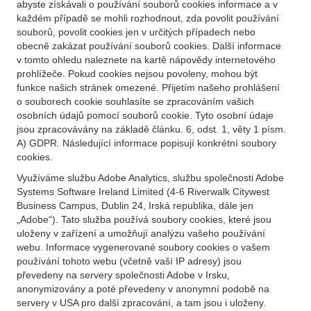
abyste získávali o používání souborů cookies informace a v
každém případě se mohli rozhodnout, zda povolit používání
souborů, povolit cookies jen v určitých případech nebo
obecně zakázat používání souborů cookies. Další informace
v tomto ohledu naleznete na kartě nápovědy internetového
prohlížeče. Pokud cookies nejsou povoleny, mohou být
funkce našich stránek omezené. Přijetím našeho prohlášení
o souborech cookie souhlasíte se zpracováním vašich
osobních údajů pomocí souborů cookie. Tyto osobní údaje
jsou zpracovávány na základě článku. 6, odst. 1, věty 1 písm.
A) GDPR. Následující informace popisují konkrétní soubory
cookies.
Využíváme službu Adobe Analytics, službu společnosti Adobe
Systems Software Ireland Limited (4-6 Riverwalk Citywest
Business Campus, Dublin 24, Irská republika, dále jen
„Adobe“). Tato služba používá soubory cookies, které jsou
uloženy v zařízení a umožňují analýzu vašeho používání
webu. Informace vygenerované soubory cookies o vašem
používání tohoto webu (včetně vaší IP adresy) jsou
převedeny na servery společnosti Adobe v Irsku,
anonymizovány a poté převedeny v anonymní podobě na
servery v USA pro další zpracování, a tam jsou i uloženy.