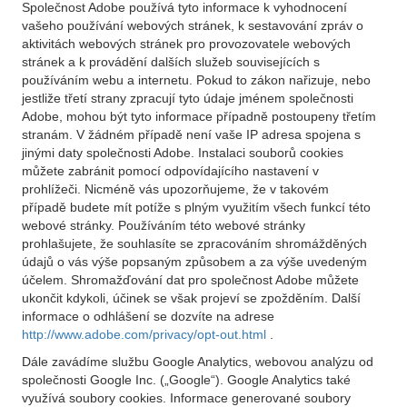
Společnost Adobe používá tyto informace k vyhodnocení
vašeho používání webových stránek, k sestavování zpráv o
aktivitách webových stránek pro provozovatele webových
stránek a k provádění dalších služeb souvisejících s
používáním webu a internetu. Pokud to zákon nařizuje, nebo
jestliže třetí strany zpracují tyto údaje jménem společnosti
Adobe, mohou být tyto informace případně postoupeny třetím
stranám. V žádném případě není vaše IP adresa spojena s
jinými daty společnosti Adobe. Instalaci souborů cookies
můžete zabránit pomocí odpovídajícího nastavení v
prohlížeči. Nicméně vás upozorňujeme, že v takovém
případě budete mít potíže s plným využitím všech funkcí této
webové stránky. Používáním této webové stránky
prohlašujete, že souhlasíte se zpracováním shromážděných
údajů o vás výše popsaným způsobem a za výše uvedeným
účelem. Shromažďování dat pro společnost Adobe můžete
ukončit kdykoli, účinek se však projeví se zpožděním. Další
informace o odhlášení se dozvíte na adrese
http://www.adobe.com/privacy/opt-out.html
.
Dále zavádíme službu Google Analytics, webovou analýzu od
společnosti Google Inc. („Google“). Google Analytics také
využívá soubory cookies. Informace generované soubory