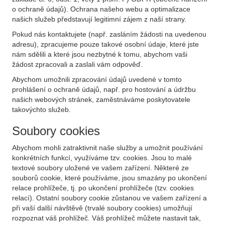
o ochraně údajů). Ochrana našeho webu a optimalizace
našich služeb představují legitimní zájem z naší strany.
Pokud nás kontaktujete (např. zasláním žádosti na uvedenou
adresu), zpracujeme pouze takové osobní údaje, které jste
nám sdělili a které jsou nezbytné k tomu, abychom vaši
žádost zpracovali a zaslali vám odpověď.
Abychom umožnili zpracování údajů uvedené v tomto
prohlášení o ochraně údajů, např. pro hostování a údržbu
našich webových stránek, zaměstnáváme poskytovatele
takovýchto služeb.
Soubory cookies
Abychom mohli zatraktivnit naše služby a umožnit používání
konkrétních funkcí, využíváme tzv. cookies. Jsou to malé
textové soubory uložené ve vašem zařízení. Některé ze
souborů cookie, které používáme, jsou smazány po ukončení
relace prohlížeče, tj. po ukončení prohlížeče (tzv. cookies
relací). Ostatní soubory cookie zůstanou ve vašem zařízení a
při vaší další návštěvě (trvalé soubory cookies) umožňují
rozpoznat váš prohlížeč. Váš prohlížeč můžete nastavit tak,