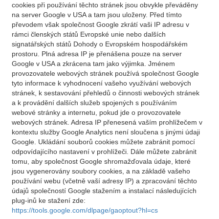
cookies při používání těchto stránek jsou obvykle převáděny
na server Google v USA a tam jsou uloženy. Před tímto
převodem však společnost Google zkrátí vaši IP adresu v
rámci členských států Evropské unie nebo dalších
signatářských států Dohody o Evropském hospodářském
prostoru. Plná adresa IP je přenášena pouze na server
Google v USA a zkrácena tam jako výjimka. Jménem
provozovatele webových stránek používá společnost Google
tyto informace k vyhodnocení vašeho využívání webových
stránek, k sestavování přehledů o činnosti webových stránek
a k provádění dalších služeb spojených s používáním
webové stránky a internetu, pokud jde o provozovatele
webových stránek. Adresa IP přenesená vaším prohlížečem v
kontextu služby Google Analytics není sloučena s jinými údaji
Google. Ukládání souborů cookies můžete zabránit pomocí
odpovídajícího nastavení v prohlížeči. Dále můžete zabránit
tomu, aby společnost Google shromažďovala údaje, které
jsou vygenerovány soubory cookies, a na základě vašeho
používání webu (včetně vaší adresy IP) a zpracování těchto
údajů společností Google stažením a instalací následujících
plug-inů ke stažení zde:
https://tools.google.com/dlpage/gaoptout?hl=cs