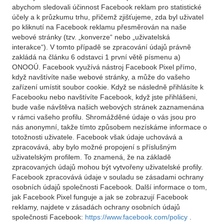
abychom sledovali účinnost Facebook reklam pro statistické
účely a k průzkumu trhu, přičemž zjišťujeme, zda byl uživatel
po kliknutí na Facebook reklamu přesměrován na naše
webové stránky (tzv. „konverze“ nebo „uživatelská
interakce“). V tomto případě se zpracování údajů právně
zakládá na článku 6 odstavci 1 první větě písmenu a)
ONOOÚ. Facebook využívá nástroj Facebook Pixel přímo,
když navštívíte naše webové stránky, a může do vašeho
zařízení umístit soubor cookie. Když se následně přihlásíte k
Facebooku nebo navštívíte Facebook, když jste přihlášeni,
bude vaše návštěva našich webových stránek zaznamenána
v rámci vašeho profilu. Shromážděné údaje o vás jsou pro
nás anonymní, takže tímto způsobem nezískáme informace o
totožnosti uživatele. Facebook však údaje uchovává a
zpracovává, aby bylo možné propojení s příslušným
uživatelským profilem. To znamená, že na základě
zpracovaných údajů mohou být vytvořeny uživatelské profily.
Facebook zpracovává údaje v souladu se zásadami ochrany
osobních údajů společnosti Facebook. Další informace o tom,
jak Facebook Pixel funguje a jak se zobrazují Facebook
reklamy, najdete v zásadách ochrany osobních údajů
společnosti Facebook:
https://www.facebook.com/policy
.