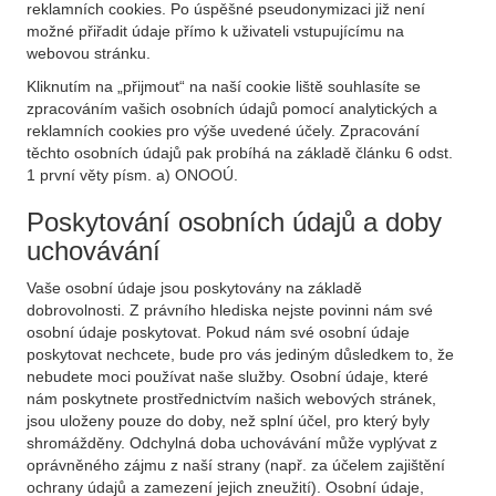
reklamních cookies. Po úspěšné pseudonymizaci již není
možné přiřadit údaje přímo k uživateli vstupujícímu na
webovou stránku.
Kliknutím na „přijmout“ na naší cookie liště souhlasíte se
zpracováním vašich osobních údajů pomocí analytických a
reklamních cookies pro výše uvedené účely. Zpracování
těchto osobních údajů pak probíhá na základě článku 6 odst.
1 první věty písm. a) ONOOÚ.
Poskytování osobních údajů a doby
uchovávání
Vaše osobní údaje jsou poskytovány na základě
dobrovolnosti. Z právního hlediska nejste povinni nám své
osobní údaje poskytovat. Pokud nám své osobní údaje
poskytovat nechcete, bude pro vás jediným důsledkem to, že
nebudete moci používat naše služby. Osobní údaje, které
nám poskytnete prostřednictvím našich webových stránek,
jsou uloženy pouze do doby, než splní účel, pro který byly
shromážděny. Odchylná doba uchovávání může vyplývat z
oprávněného zájmu z naší strany (např. za účelem zajištění
ochrany údajů a zamezení jejich zneužití). Osobní údaje,