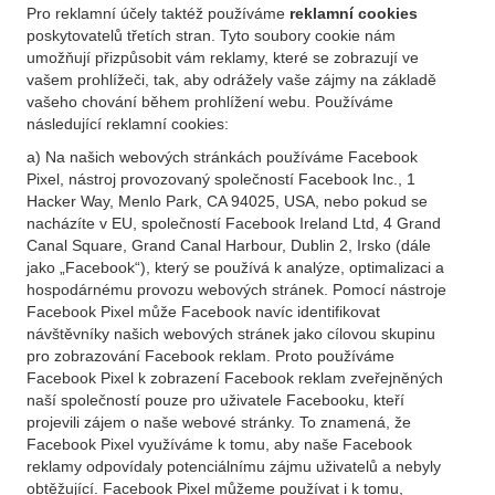
Pro reklamní účely taktéž používáme
reklamní cookies
poskytovatelů třetích stran. Tyto soubory cookie nám
umožňují přizpůsobit vám reklamy, které se zobrazují ve
vašem prohlížeči, tak, aby odrážely vaše zájmy na základě
vašeho chování během prohlížení webu. Používáme
následující reklamní cookies:
a) Na našich webových stránkách používáme Facebook
Pixel, nástroj provozovaný společností Facebook Inc., 1
Hacker Way, Menlo Park, CA 94025, USA, nebo pokud se
nacházíte v EU, společností Facebook Ireland Ltd, 4 Grand
Canal Square, Grand Canal Harbour, Dublin 2, Irsko (dále
jako „Facebook“), který se používá k analýze, optimalizaci a
hospodárnému provozu webových stránek. Pomocí nástroje
Facebook Pixel může Facebook navíc identifikovat
návštěvníky našich webových stránek jako cílovou skupinu
pro zobrazování Facebook reklam. Proto používáme
Facebook Pixel k zobrazení Facebook reklam zveřejněných
naší společností pouze pro uživatele Facebooku, kteří
projevili zájem o naše webové stránky. To znamená, že
Facebook Pixel využíváme k tomu, aby naše Facebook
reklamy odpovídaly potenciálnímu zájmu uživatelů a nebyly
obtěžující. Facebook Pixel můžeme používat i k tomu,