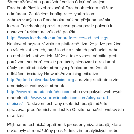
Shromažďování a používání vašich údajů nástrojem
Facebook Pixel k zobrazování Facebook reklam můžete
odmítnout. Za účelem konfigurace typů reklam
zobrazovaných na Facebooku můžete přejít na stránku,
kterou Facebook připravil, a postupovat podle pokynů k
nastavení reklam na základě použití:
https://www.facebook.com/adpreferences/ad_settings
.
Nastavení nejsou závislá na platformě, tzn. že je lze používat
na všech zařízeních, například na stolních počítačích nebo
na mobilních zařízeních. Můžete také vznést námitku proti
používání souborů cookie pro účely sledování a reklamní
účely: prostřednictvím stránky s přehledem možností
odhlášení iniciativy Network Advertising Initiative
http://optout.networkadvertising.org
a navíc prostřednictvím
amerických webových stránek
http://www.aboutads.info/choices
nebo evropských webových
stránek
http://www.youronlinechoices.com/uk/your-ad-
choices/
. Nastavení ochrany osobních údajů můžete
spravovat prostřednictvím tlačítka Onsite na našich webových
stránkách.
Přijímáme technická opatření k pseudonymizaci údajů, které
o vás byly shromážděny prostřednictvím analytických nebo