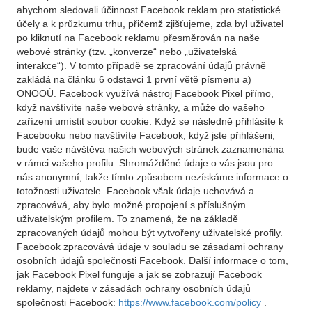
abychom sledovali účinnost Facebook reklam pro statistické
účely a k průzkumu trhu, přičemž zjišťujeme, zda byl uživatel
po kliknutí na Facebook reklamu přesměrován na naše
webové stránky (tzv. „konverze“ nebo „uživatelská
interakce“). V tomto případě se zpracování údajů právně
zakládá na článku 6 odstavci 1 první větě písmenu a)
ONOOÚ. Facebook využívá nástroj Facebook Pixel přímo,
když navštívíte naše webové stránky, a může do vašeho
zařízení umístit soubor cookie. Když se následně přihlásíte k
Facebooku nebo navštívíte Facebook, když jste přihlášeni,
bude vaše návštěva našich webových stránek zaznamenána
v rámci vašeho profilu. Shromážděné údaje o vás jsou pro
nás anonymní, takže tímto způsobem nezískáme informace o
totožnosti uživatele. Facebook však údaje uchovává a
zpracovává, aby bylo možné propojení s příslušným
uživatelským profilem. To znamená, že na základě
zpracovaných údajů mohou být vytvořeny uživatelské profily.
Facebook zpracovává údaje v souladu se zásadami ochrany
osobních údajů společnosti Facebook. Další informace o tom,
jak Facebook Pixel funguje a jak se zobrazují Facebook
reklamy, najdete v zásadách ochrany osobních údajů
společnosti Facebook:
https://www.facebook.com/policy
.