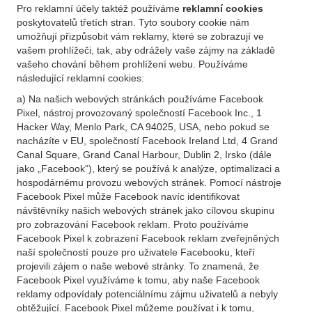
Pro reklamní účely taktéž používáme
reklamní cookies
poskytovatelů třetích stran. Tyto soubory cookie nám
umožňují přizpůsobit vám reklamy, které se zobrazují ve
vašem prohlížeči, tak, aby odrážely vaše zájmy na základě
vašeho chování během prohlížení webu. Používáme
následující reklamní cookies:
a) Na našich webových stránkách používáme Facebook
Pixel, nástroj provozovaný společností Facebook Inc., 1
Hacker Way, Menlo Park, CA 94025, USA, nebo pokud se
nacházíte v EU, společností Facebook Ireland Ltd, 4 Grand
Canal Square, Grand Canal Harbour, Dublin 2, Irsko (dále
jako „Facebook“), který se používá k analýze, optimalizaci a
hospodárnému provozu webových stránek. Pomocí nástroje
Facebook Pixel může Facebook navíc identifikovat
návštěvníky našich webových stránek jako cílovou skupinu
pro zobrazování Facebook reklam. Proto používáme
Facebook Pixel k zobrazení Facebook reklam zveřejněných
naší společností pouze pro uživatele Facebooku, kteří
projevili zájem o naše webové stránky. To znamená, že
Facebook Pixel využíváme k tomu, aby naše Facebook
reklamy odpovídaly potenciálnímu zájmu uživatelů a nebyly
obtěžující. Facebook Pixel můžeme používat i k tomu,