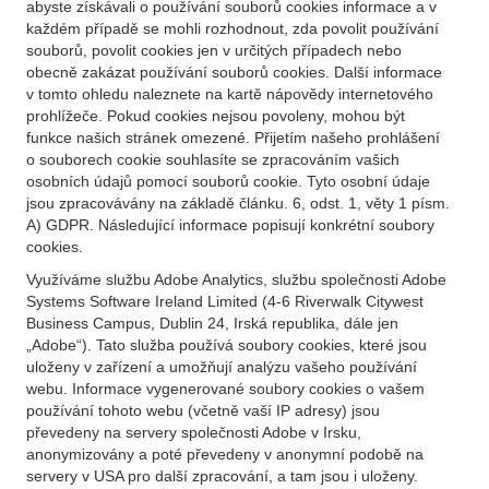
abyste získávali o používání souborů cookies informace a v
každém případě se mohli rozhodnout, zda povolit používání
souborů, povolit cookies jen v určitých případech nebo
obecně zakázat používání souborů cookies. Další informace
v tomto ohledu naleznete na kartě nápovědy internetového
prohlížeče. Pokud cookies nejsou povoleny, mohou být
funkce našich stránek omezené. Přijetím našeho prohlášení
o souborech cookie souhlasíte se zpracováním vašich
osobních údajů pomocí souborů cookie. Tyto osobní údaje
jsou zpracovávány na základě článku. 6, odst. 1, věty 1 písm.
A) GDPR. Následující informace popisují konkrétní soubory
cookies.
Využíváme službu Adobe Analytics, službu společnosti Adobe
Systems Software Ireland Limited (4-6 Riverwalk Citywest
Business Campus, Dublin 24, Irská republika, dále jen
„Adobe“). Tato služba používá soubory cookies, které jsou
uloženy v zařízení a umožňují analýzu vašeho používání
webu. Informace vygenerované soubory cookies o vašem
používání tohoto webu (včetně vaší IP adresy) jsou
převedeny na servery společnosti Adobe v Irsku,
anonymizovány a poté převedeny v anonymní podobě na
servery v USA pro další zpracování, a tam jsou i uloženy.