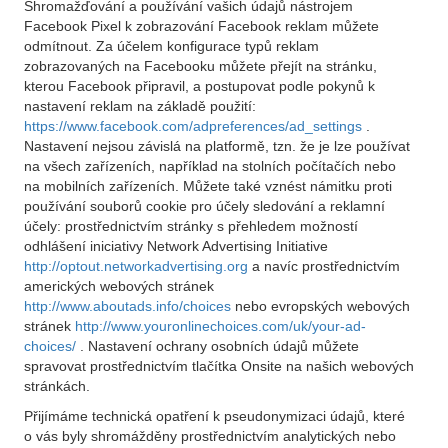
Shromažďování a používání vašich údajů nástrojem
Facebook Pixel k zobrazování Facebook reklam můžete
odmítnout. Za účelem konfigurace typů reklam
zobrazovaných na Facebooku můžete přejít na stránku,
kterou Facebook připravil, a postupovat podle pokynů k
nastavení reklam na základě použití:
https://www.facebook.com/adpreferences/ad_settings
.
Nastavení nejsou závislá na platformě, tzn. že je lze používat
na všech zařízeních, například na stolních počítačích nebo
na mobilních zařízeních. Můžete také vznést námitku proti
používání souborů cookie pro účely sledování a reklamní
účely: prostřednictvím stránky s přehledem možností
odhlášení iniciativy Network Advertising Initiative
http://optout.networkadvertising.org
a navíc prostřednictvím
amerických webových stránek
http://www.aboutads.info/choices
nebo evropských webových
stránek
http://www.youronlinechoices.com/uk/your-ad-
choices/
. Nastavení ochrany osobních údajů můžete
spravovat prostřednictvím tlačítka Onsite na našich webových
stránkách.
Přijímáme technická opatření k pseudonymizaci údajů, které
o vás byly shromážděny prostřednictvím analytických nebo