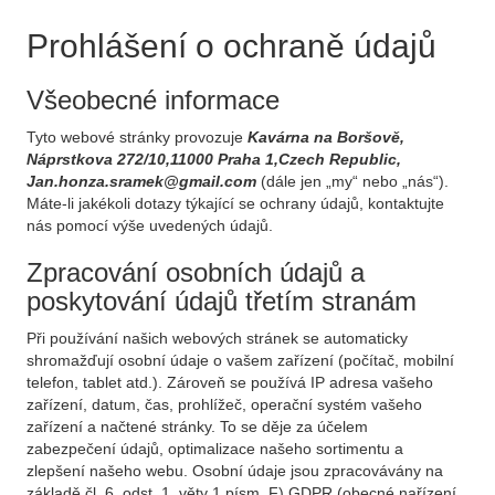
Prohlášení o ochraně údajů
Všeobecné informace
Tyto webové stránky provozuje
Kavárna na Boršově,
Náprstkova 272/10,11000 Praha 1,Czech Republic,
Jan.honza.sramek@gmail.com
(dále jen „my“ nebo „nás“).
Máte-li jakékoli dotazy týkající se ochrany údajů, kontaktujte
nás pomocí výše uvedených údajů.
Zpracování osobních údajů a
poskytování údajů třetím stranám
Při používání našich webových stránek se automaticky
shromažďují osobní údaje o vašem zařízení (počítač, mobilní
telefon, tablet atd.). Zároveň se používá IP adresa vašeho
zařízení, datum, čas, prohlížeč, operační systém vašeho
zařízení a načtené stránky. To se děje za účelem
zabezpečení údajů, optimalizace našeho sortimentu a
zlepšení našeho webu. Osobní údaje jsou zpracovávány na
základě čl. 6, odst. 1, věty 1 písm. F) GDPR (obecné nařízení