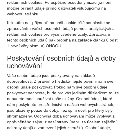
reklamních cookies. Po úspěšné pseudonymizaci již není
možné přiřadit údaje přímo k uživateli vstupujícímu na
webovou stránku.
Kliknutím na „přijmout“ na naší cookie liště souhlasíte se
zpracováním vašich osobních údajů pomocí analytických a
reklamních cookies pro výše uvedené účely. Zpracování
těchto osobních údajů pak probíhá na základě článku 6 odst.
1 první věty písm. a) ONOOÚ.
Poskytování osobních údajů a doby
uchovávání
Vaše osobní údaje jsou poskytovány na základě
dobrovolnosti. Z právního hlediska nejste povinni nám své
osobní údaje poskytovat. Pokud nám své osobní údaje
poskytovat nechcete, bude pro vás jediným důsledkem to, že
nebudete moci používat naše služby. Osobní údaje, které
nám poskytnete prostřednictvím našich webových stránek,
jsou uloženy pouze do doby, než splní účel, pro který byly
shromážděny. Odchylná doba uchovávání může vyplývat z
oprávněného zájmu z naší strany (např. za účelem zajištění
ochrany údajů a zamezení jejich zneužití). Osobní údaje,