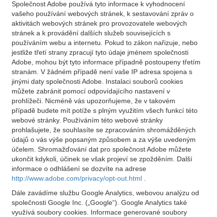
Společnost Adobe používá tyto informace k vyhodnocení
vašeho používání webových stránek, k sestavování zpráv o
aktivitách webových stránek pro provozovatele webových
stránek a k provádění dalších služeb souvisejících s
používáním webu a internetu. Pokud to zákon nařizuje, nebo
jestliže třetí strany zpracují tyto údaje jménem společnosti
Adobe, mohou být tyto informace případně postoupeny třetím
stranám. V žádném případě není vaše IP adresa spojena s
jinými daty společnosti Adobe. Instalaci souborů cookies
můžete zabránit pomocí odpovídajícího nastavení v
prohlížeči. Nicméně vás upozorňujeme, že v takovém
případě budete mít potíže s plným využitím všech funkcí této
webové stránky. Používáním této webové stránky
prohlašujete, že souhlasíte se zpracováním shromážděných
údajů o vás výše popsaným způsobem a za výše uvedeným
účelem. Shromažďování dat pro společnost Adobe můžete
ukončit kdykoli, účinek se však projeví se zpožděním. Další
informace o odhlášení se dozvíte na adrese
http://www.adobe.com/privacy/opt-out.html
.
Dále zavádíme službu Google Analytics, webovou analýzu od
společnosti Google Inc. („Google“). Google Analytics také
využívá soubory cookies. Informace generované soubory