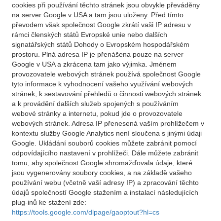
cookies při používání těchto stránek jsou obvykle převáděny
na server Google v USA a tam jsou uloženy. Před tímto
převodem však společnost Google zkrátí vaši IP adresu v
rámci členských států Evropské unie nebo dalších
signatářských států Dohody o Evropském hospodářském
prostoru. Plná adresa IP je přenášena pouze na server
Google v USA a zkrácena tam jako výjimka. Jménem
provozovatele webových stránek používá společnost Google
tyto informace k vyhodnocení vašeho využívání webových
stránek, k sestavování přehledů o činnosti webových stránek
a k provádění dalších služeb spojených s používáním
webové stránky a internetu, pokud jde o provozovatele
webových stránek. Adresa IP přenesená vaším prohlížečem v
kontextu služby Google Analytics není sloučena s jinými údaji
Google. Ukládání souborů cookies můžete zabránit pomocí
odpovídajícího nastavení v prohlížeči. Dále můžete zabránit
tomu, aby společnost Google shromažďovala údaje, které
jsou vygenerovány soubory cookies, a na základě vašeho
používání webu (včetně vaší adresy IP) a zpracování těchto
údajů společností Google stažením a instalací následujících
plug-inů ke stažení zde:
https://tools.google.com/dlpage/gaoptout?hl=cs