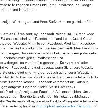
 Speicherung der Cookies durch eine entsprechende Einstellung
Website bezogenen Daten (inkl. Ihrer IP-Adresse) an Google
rladen und installieren:
ezeigte Werbung anhand Ihres Surfverhaltens gezielt auf Ihre
ou are an EU resident, by Facebook Ireland Ltd, 4 Grand Canal
r EU ansässig sind, von Facebook Ireland Ltd, 4 Grand Canal
etrieb der Website. Mit Hilfe von Facebook Pixel kann Facebook
k Pixel zur Darstellung der von uns veröffentlichten Facebook-
l dafür sorgen, dass unsere Facebook-Anzeigen dem potenziellen
n Facebook-Anzeigen zu statistischen und
 weitergeleitet wurden (so genannte „
Konversion
” oder
 wird von Facebook direkt eingesetzt, wenn Sie unsere Website
ie eingeloggt sind, wird der Besuch auf unserer Website in
ntität der Nutzer. Facebook speichert und verarbeitet jedoch die
 erstellt werden können. Facebook verarbeitet die Daten in
gen dargestellt werden, finden Sie in Facebooks
ook Pixel zur Anzeige von Facebook-Ads entscheiden. Um zu
Anweisungen über die Einstellungen für nutzungsabhängige
uf alle Geräte anwendbar, wie etwa Desktop-Computer oder mobile
 Advertising Initiative
http://optout.networkadvertising.org
und