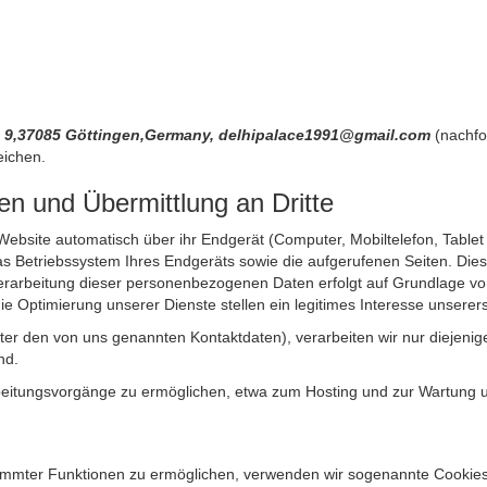
ße 9,37085 Göttingen,Germany, delhipalace1991@gmail.com
(nachfo
eichen.
n und Übermittlung an Dritte
site automatisch über ihr Endgerät (Computer, Mobiltelefon, Tablet et
 Betriebssystem Ihres Endgeräts sowie die aufgerufenen Seiten. Dies 
rarbeitung dieser personenbezogenen Daten erfolgt auf Grundlage von
Optimierung unserer Dienste stellen ein legitimes Interesse unsererse
unter den von uns genannten Kontaktdaten), verarbeiten wir nur diejen
nd.
itungsvorgänge zu ermöglichen, etwa zum Hosting und zur Wartung uns
timmter Funktionen zu ermöglichen, verwenden wir sogenannte Cookies. 