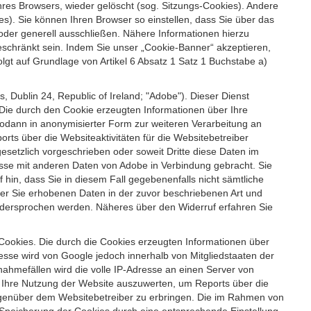
es Browsers, wieder gelöscht (sog. Sitzungs-Cookies). Andere
). Sie können Ihren Browser so einstellen, dass Sie über das
der generell ausschließen. Nähere Informationen hierzu
geschränkt sein. Indem Sie unser „Cookie-Banner“ akzeptieren,
t auf Grundlage von Artikel 6 Absatz 1 Satz 1 Buchstabe a)
 Dublin 24, Republic of Ireland; "Adobe"). Dieser Dienst
Die durch den Cookie erzeugten Informationen über Ihre
sodann in anonymisierter Form zur weiteren Verarbeitung an
ts über die Websiteaktivitäten für die Websitebetreiber
setzlich vorgeschrieben oder soweit Dritte diese Daten im
esse mit anderen Daten von Adobe in Verbindung gebracht. Sie
 hin, dass Sie in diesem Fall gegebenenfalls nicht sämtliche
ber Sie erhobenen Daten in der zuvor beschriebenen Art und
idersprochen werden. Näheres über den Widerruf erfahren Sie
 Cookies. Die durch die Cookies erzeugten Informationen über
esse wird von Google jedoch innerhalb von Mitgliedstaaten der
hmefällen wird die volle IP-Adresse an einen Server von
m Ihre Nutzung der Website auszuwerten, um Reports über die
egenüber dem Websitebetreiber zu erbringen. Die im Rahmen von