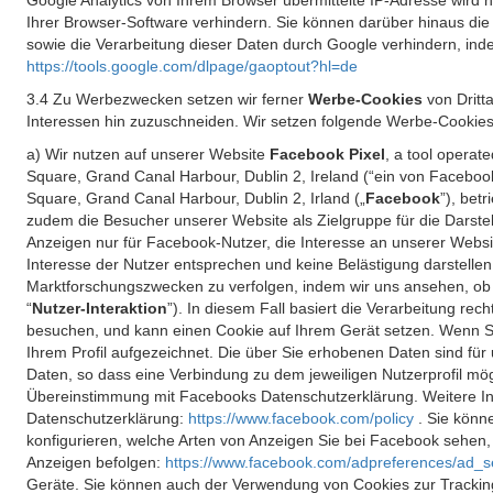
Google Analytics von Ihrem Browser übermittelte IP-Adresse wird
Ihrer Browser-Software verhindern. Sie können darüber hinaus die
sowie die Verarbeitung dieser Daten durch Google verhindern, inde
https://tools.google.com/dlpage/gaoptout?hl=de
3.4 Zu Werbezwecken setzen wir ferner
Werbe-Cookies
von Dritt
Interessen hin zuzuschneiden. Wir setzen folgende Werbe-Cookies
a) Wir nutzen auf unserer Website
Facebook Pixel
, a tool operat
Square, Grand Canal Harbour, Dublin 2, Ireland (“ein von Facebook
Square, Grand Canal Harbour, Dublin 2, Irland („
Facebook
”), bet
zudem die Besucher unserer Website als Zielgruppe für die Darst
Anzeigen nur für Facebook-Nutzer, die Interesse an unserer Websi
Interesse der Nutzer entsprechen und keine Belästigung darstelle
Marktforschungszwecken zu verfolgen, indem wir uns ansehen, ob 
“
Nutzer-Interaktion
”). In diesem Fall basiert die Verarbeitung re
besuchen, und kann einen Cookie auf Ihrem Gerät setzen. Wenn Si
Ihrem Profil aufgezeichnet. Die über Sie erhobenen Daten sind für 
Daten, so dass eine Verbindung zu dem jeweiligen Nutzerprofil mögl
Übereinstimmung mit Facebooks Datenschutzerklärung. Weitere Inf
Datenschutzerklärung:
https://www.facebook.com/policy
. Sie kön
konfigurieren, welche Arten von Anzeigen Sie bei Facebook sehen
Anzeigen befolgen:
https://www.facebook.com/adpreferences/ad_s
Geräte. Sie können auch der Verwendung von Cookies zur Tracking