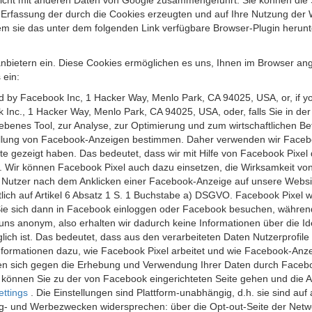
 nicht mit anderen Daten von Google zusammengeführt. Sie können die
 Erfassung der durch die Cookies erzeugten und auf Ihre Nutzung der 
m sie das unter dem folgenden Link verfügbare Browser-Plugin herunte
anbietern ein. Diese Cookies ermöglichen es uns, Ihnen im Browser ang
 ein:
ed by Facebook Inc, 1 Hacker Way, Menlo Park, CA 94025, USA, or, if y
 Inc., 1 Hacker Way, Menlo Park, CA 94025, USA, oder, falls Sie in de
riebenes Tool, zur Analyse, zur Optimierung und zum wirtschaftlichen B
ellung von Facebook-Anzeigen bestimmen. Daher verwenden wir Faceboo
te gezeigt haben. Das bedeutet, dass wir mit Hilfe von Facebook Pixe
n. Wir können Facebook Pixel auch dazu einsetzen, die Wirksamkeit vo
Nutzer nach dem Anklicken einer Facebook-Anzeige auf unsere Website
chtlich auf Artikel 6 Absatz 1 S. 1 Buchstabe a) DSGVO. Facebook Pixel
e sich dann in Facebook einloggen oder Facebook besuchen, während S
uns anonym, also erhalten wir dadurch keine Informationen über die Ide
ich ist. Das bedeutet, dass aus den verarbeiteten Daten Nutzerprofile
ormationen dazu, wie Facebook Pixel arbeitet und wie Facebook-Anzei
nen sich gegen die Erhebung und Verwendung Ihrer Daten durch Faceb
, können Sie zu der von Facebook eingerichteten Seite gehen und die 
ettings
. Die Einstellungen sind Plattform-unabhängig, d.h. sie sind a
- und Werbezwecken widersprechen: über die Opt-out-Seite der Network