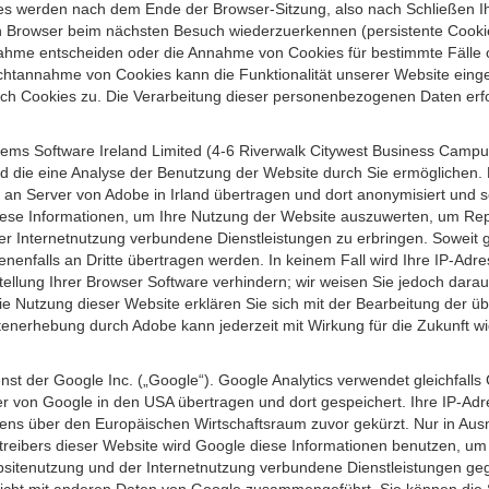
s werden nach dem Ende der Browser-Sitzung, also nach Schließen Ihr
n Browser beim nächsten Besuch wiederzuerkennen (persistente Cookies
ahme entscheiden oder die Annahme von Cookies für bestimmte Fälle o
r Nichtannahme von Cookies kann die Funktionalität unserer Website ein
h Cookies zu. Die Verarbeitung dieser personenbezogenen Daten erfolg
ems Software Ireland Limited (4-6 Riverwalk Citywest Business Campus,
d die eine Analyse der Benutzung der Website durch Sie ermöglichen. 
n an Server von Adobe in Irland übertragen und dort anonymisiert und 
iese Informationen, um Ihre Nutzung der Website auszuwerten, um Repor
Internetnutzung verbundene Dienstleistungen zu erbringen. Soweit ge
nenfalls an Dritte übertragen werden. In keinem Fall wird Ihre IP-Adr
ellung Ihrer Browser Software verhindern; wir weisen Sie jedoch darauf
ie Nutzung dieser Website erklären Sie sich mit der Bearbeitung der ü
nerhebung durch Adobe kann jederzeit mit Wirkung für die Zukunft w
st der Google Inc. („Google“). Google Analytics verwendet gleichfalls
r von Google in den USA übertragen und dort gespeichert. Ihre IP-Adr
s über den Europäischen Wirtschaftsraum zuvor gekürzt. Nur in Ausna
etreibers dieser Website wird Google diese Informationen benutzen, u
bsitenutzung und der Internetnutzung verbundene Dienstleistungen g