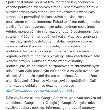
Společnost Adobe používá tyto informace k vyhodnocení
vašeho používání webových stránek, k sestavování zpráv o
aktivitách webových stránek pro provozovatele webových
stránek a k provádění dalších služeb souvisejících s
používáním webu a internetu. Pokud to zákon nařizuje, nebo
jestliže třetí strany zpracují tyto údaje jménem společnosti
Adobe, mohou být tyto informace případně postoupeny třetím
stranám. V žádném případě není vaše IP adresa spojena s
jinými daty společnosti Adobe. Instalaci souborů cookies
můžete zabránit pomocí odpovídajícího nastavení v
prohlížeči. Nicméně vás upozorňujeme, že v takovém
případě budete mít potíže s plným využitím všech funkcí této
webové stránky. Používáním této webové stránky
prohlašujete, že souhlasíte se zpracováním shromážděných
údajů o vás výše popsaným způsobem a za výše uvedeným
účelem. Shromažďování dat pro společnost Adobe můžete
ukončit kdykoli, účinek se však projeví se zpožděním. Další
informace o odhlášení se dozvíte na adrese
http://www.adobe.com/privacy/opt-out.html
.
Dále zavádíme službu Google Analytics, webovou analýzu od
společnosti Google Inc. („Google“). Google Analytics také
využívá soubory cookies. Informace generované soubory