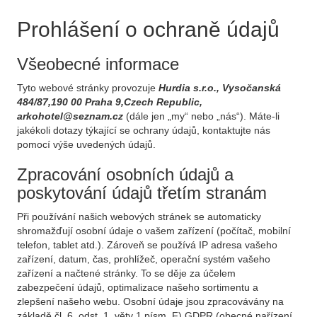
Prohlášení o ochraně údajů
Všeobecné informace
Tyto webové stránky provozuje
Hurdia s.r.o., Vysočanská
484/87,190 00 Praha 9,Czech Republic,
arkohotel@seznam.cz
(dále jen „my“ nebo „nás“). Máte-li
jakékoli dotazy týkající se ochrany údajů, kontaktujte nás
pomocí výše uvedených údajů.
Zpracování osobních údajů a
poskytování údajů třetím stranám
Při používání našich webových stránek se automaticky
shromažďují osobní údaje o vašem zařízení (počítač, mobilní
telefon, tablet atd.). Zároveň se používá IP adresa vašeho
zařízení, datum, čas, prohlížeč, operační systém vašeho
zařízení a načtené stránky. To se děje za účelem
zabezpečení údajů, optimalizace našeho sortimentu a
zlepšení našeho webu. Osobní údaje jsou zpracovávány na
základě čl. 6, odst. 1, věty 1 písm. F) GDPR (obecné nařízení