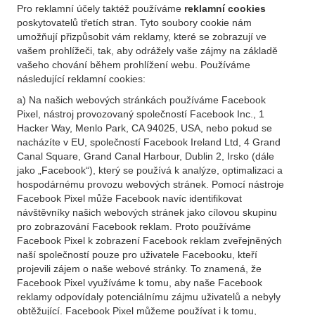
Pro reklamní účely taktéž používáme
reklamní cookies
poskytovatelů třetích stran. Tyto soubory cookie nám
umožňují přizpůsobit vám reklamy, které se zobrazují ve
vašem prohlížeči, tak, aby odrážely vaše zájmy na základě
vašeho chování během prohlížení webu. Používáme
následující reklamní cookies:
a) Na našich webových stránkách používáme Facebook
Pixel, nástroj provozovaný společností Facebook Inc., 1
Hacker Way, Menlo Park, CA 94025, USA, nebo pokud se
nacházíte v EU, společností Facebook Ireland Ltd, 4 Grand
Canal Square, Grand Canal Harbour, Dublin 2, Irsko (dále
jako „Facebook“), který se používá k analýze, optimalizaci a
hospodárnému provozu webových stránek. Pomocí nástroje
Facebook Pixel může Facebook navíc identifikovat
návštěvníky našich webových stránek jako cílovou skupinu
pro zobrazování Facebook reklam. Proto používáme
Facebook Pixel k zobrazení Facebook reklam zveřejněných
naší společností pouze pro uživatele Facebooku, kteří
projevili zájem o naše webové stránky. To znamená, že
Facebook Pixel využíváme k tomu, aby naše Facebook
reklamy odpovídaly potenciálnímu zájmu uživatelů a nebyly
obtěžující. Facebook Pixel můžeme používat i k tomu,