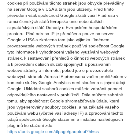
cookies při používání těchto stránek jsou obvykle převáděny
na server Google v USA a tam jsou uloženy. Před tímto
převodem však společnost Google zkrátí vaši IP adresu v
rámci členských států Evropské unie nebo dalších
signatářských států Dohody o Evropském hospodářském
prostoru. Plná adresa IP je přenášena pouze na server
Google v USA a zkrácena tam jako výjimka. Jménem
provozovatele webových stránek používá společnost Google
tyto informace k vyhodnocení vašeho využívání webových
stránek, k sestavování přehledů o činnosti webových stránek
a k provádění dalších služeb spojených s používáním
webové stránky a internetu, pokud jde o provozovatele
webových stránek. Adresa IP přenesená vaším prohlížečem v
kontextu služby Google Analytics není sloučena s jinými údaji
Google. Ukládání souborů cookies můžete zabránit pomocí
odpovídajícího nastavení v prohlížeči. Dále můžete zabránit
tomu, aby společnost Google shromažďovala údaje, které
jsou vygenerovány soubory cookies, a na základě vašeho
používání webu (včetně vaší adresy IP) a zpracování těchto
údajů společností Google stažením a instalací následujících
plug-inů ke stažení zde:
https://tools.google.com/dlpage/gaoptout?hl=cs