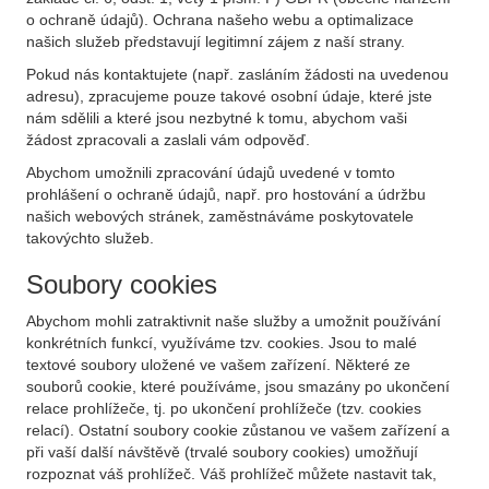
o ochraně údajů). Ochrana našeho webu a optimalizace
našich služeb představují legitimní zájem z naší strany.
Pokud nás kontaktujete (např. zasláním žádosti na uvedenou
adresu), zpracujeme pouze takové osobní údaje, které jste
nám sdělili a které jsou nezbytné k tomu, abychom vaši
žádost zpracovali a zaslali vám odpověď.
Abychom umožnili zpracování údajů uvedené v tomto
prohlášení o ochraně údajů, např. pro hostování a údržbu
našich webových stránek, zaměstnáváme poskytovatele
takovýchto služeb.
Soubory cookies
Abychom mohli zatraktivnit naše služby a umožnit používání
konkrétních funkcí, využíváme tzv. cookies. Jsou to malé
textové soubory uložené ve vašem zařízení. Některé ze
souborů cookie, které používáme, jsou smazány po ukončení
relace prohlížeče, tj. po ukončení prohlížeče (tzv. cookies
relací). Ostatní soubory cookie zůstanou ve vašem zařízení a
při vaší další návštěvě (trvalé soubory cookies) umožňují
rozpoznat váš prohlížeč. Váš prohlížeč můžete nastavit tak,