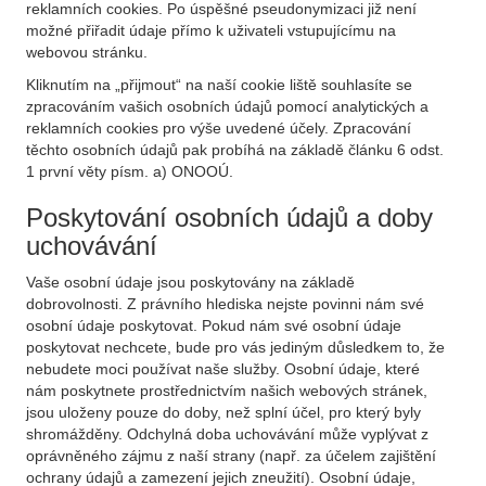
reklamních cookies. Po úspěšné pseudonymizaci již není
možné přiřadit údaje přímo k uživateli vstupujícímu na
webovou stránku.
Kliknutím na „přijmout“ na naší cookie liště souhlasíte se
zpracováním vašich osobních údajů pomocí analytických a
reklamních cookies pro výše uvedené účely. Zpracování
těchto osobních údajů pak probíhá na základě článku 6 odst.
1 první věty písm. a) ONOOÚ.
Poskytování osobních údajů a doby
uchovávání
Vaše osobní údaje jsou poskytovány na základě
dobrovolnosti. Z právního hlediska nejste povinni nám své
osobní údaje poskytovat. Pokud nám své osobní údaje
poskytovat nechcete, bude pro vás jediným důsledkem to, že
nebudete moci používat naše služby. Osobní údaje, které
nám poskytnete prostřednictvím našich webových stránek,
jsou uloženy pouze do doby, než splní účel, pro který byly
shromážděny. Odchylná doba uchovávání může vyplývat z
oprávněného zájmu z naší strany (např. za účelem zajištění
ochrany údajů a zamezení jejich zneužití). Osobní údaje,