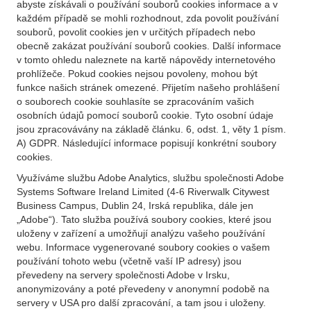
abyste získávali o používání souborů cookies informace a v
každém případě se mohli rozhodnout, zda povolit používání
souborů, povolit cookies jen v určitých případech nebo
obecně zakázat používání souborů cookies. Další informace
v tomto ohledu naleznete na kartě nápovědy internetového
prohlížeče. Pokud cookies nejsou povoleny, mohou být
funkce našich stránek omezené. Přijetím našeho prohlášení
o souborech cookie souhlasíte se zpracováním vašich
osobních údajů pomocí souborů cookie. Tyto osobní údaje
jsou zpracovávány na základě článku. 6, odst. 1, věty 1 písm.
A) GDPR. Následující informace popisují konkrétní soubory
cookies.
Využíváme službu Adobe Analytics, službu společnosti Adobe
Systems Software Ireland Limited (4-6 Riverwalk Citywest
Business Campus, Dublin 24, Irská republika, dále jen
„Adobe“). Tato služba používá soubory cookies, které jsou
uloženy v zařízení a umožňují analýzu vašeho používání
webu. Informace vygenerované soubory cookies o vašem
používání tohoto webu (včetně vaší IP adresy) jsou
převedeny na servery společnosti Adobe v Irsku,
anonymizovány a poté převedeny v anonymní podobě na
servery v USA pro další zpracování, a tam jsou i uloženy.