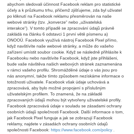
abychom sledovali účinnost Facebook reklam pro statistické
účely a k průzkumu trhu, přičemž zjišťujeme, zda byl uživatel
po kliknutí na Facebook reklamu přesměrován na naše
webové stránky (tzv. „konverze“ nebo „uživatelská
interakce“). V tomto případě se zpracování údajů právně
zakládá na článku 6 odstavci 1 první větě písmenu a)
ONOOÚ. Facebook využívá nástroj Facebook Pixel přímo,
když navštívíte naše webové stránky, a může do vašeho
zařízení umístit soubor cookie. Když se následně přihlásíte k
Facebooku nebo navštívíte Facebook, když jste přihlášeni,
bude vaše návštěva našich webových stránek zaznamenána
v rámci vašeho profilu. Shromážděné údaje o vás jsou pro
nás anonymní, takže tímto způsobem nezískáme informace o
totožnosti uživatele. Facebook však údaje uchovává a
zpracovává, aby bylo možné propojení s příslušným
uživatelským profilem. To znamená, že na základě
zpracovaných údajů mohou být vytvořeny uživatelské profily.
Facebook zpracovává údaje v souladu se zásadami ochrany
osobních údajů společnosti Facebook. Další informace o tom,
jak Facebook Pixel funguje a jak se zobrazují Facebook
reklamy, najdete v zásadách ochrany osobních údajů
společnosti Facebook:
https://www.facebook.com/policy
.