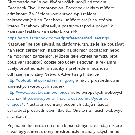
Shromažďování a používání vašich údajů nástrojem
Facebook Pixel k zobrazování Facebook reklam můžete
odmítnout. Za účelem konfigurace typů reklam
zobrazovaných na Facebooku můžete přejít na stránku,
kterou Facebook připravil, a postupovat podle pokynů k
nastavení reklam na základě použití:
https://www.facebook.com/adpreferences/ad_settings
.
Nastavení nejsou závislá na platformě, tzn. že je lze používat
na všech zařízeních, například na stolních počítačích nebo
na mobilních zařízeních. Můžete také vznést námitku proti
používání souborů cookie pro účely sledování a reklamní
účely: prostřednictvím stránky s přehledem možností
odhlášení iniciativy Network Advertising Initiative
http://optout.networkadvertising.org
a navíc prostřednictvím
amerických webových stránek
http://www.aboutads.info/choices
nebo evropských webových
stránek
http://www.youronlinechoices.com/uk/your-ad-
choices/
. Nastavení ochrany osobních údajů můžete
spravovat prostřednictvím tlačítka Onsite na našich webových
stránkách.
Přijímáme technická opatření k pseudonymizaci údajů, které
o vás byly shromážděny prostřednictvím analytických nebo