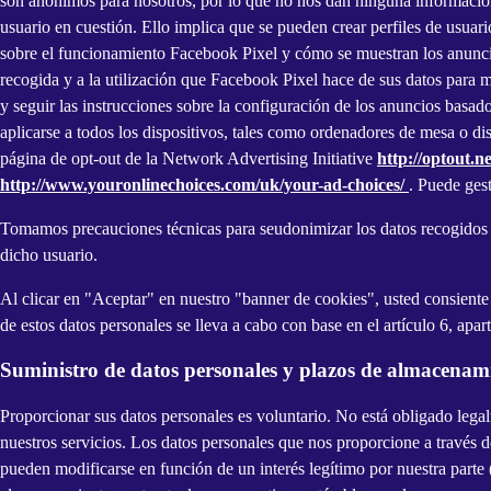
son anónimos para nosotros, por lo que no nos dan ninguna información 
usuario en cuestión. Ello implica que se pueden crear perfiles de usuar
sobre el funcionamiento Facebook Pixel y cómo se muestran los anunci
recogida y a la utilización que Facebook Pixel hace de sus datos para 
y seguir las instrucciones sobre la configuración de los anuncios basad
aplicarse a todos los dispositivos, tales como ordenadores de mesa o di
página de opt-out de la Network Advertising Initiative
http://optout.
http://www.youronlinechoices.com/uk/your-ad-choices/
. Puede gest
Tomamos precauciones técnicas para seudonimizar los datos recogidos sob
dicho usuario.
Al clicar en "Aceptar" en nuestro "banner de cookies", usted consiente 
de estos datos personales se lleva a cabo con base en el artículo 6, apa
Suministro de datos personales y plazos de almacenam
Proporcionar sus datos personales es voluntario. No está obligado lega
nuestros servicios. Los datos personales que nos proporcione a través 
pueden modificarse en función de un interés legítimo por nuestra parte