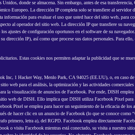
s Unidos, donde se almacena. Sin embargo, antes de esa transferencia, 
ico Europeo. La dirección IP completa solo se transfiere al servidor d
a información para evaluar el uso que usted hace del sitio web, para com
respecto al operador del sitio web. La dirección IP que transfiere su n
 los ajustes de configuración oportunos en el software de su navegado
a su dirección IP), así como que procese sus datos personales. Para ello
blicitarios. Estas cookies nos permiten adaptar la publicidad que se mu
ook Inc, 1 Hacker Way, Menlo Park, CA 94025 (EE.UU), o, en caso de 
u sitio web para el análisis, la optimización y las actividades comerci
o para la visualización de anuncios de Facebook. Por ende, DISH emple
sitio web de DISH. Ello implica que DISH utiliza Facebook Pixel para a
ebook Pixel se emplea para hacer un seguimiento de la eficacia de los 
spués de hacer clic en un anuncio de Facebook (lo que se conoce como “
 párrafo primero, letra a), del RGPD. Facebook emplea directamente Face
book o visita Facebook mientras está conectado, su visita a nuestro siti