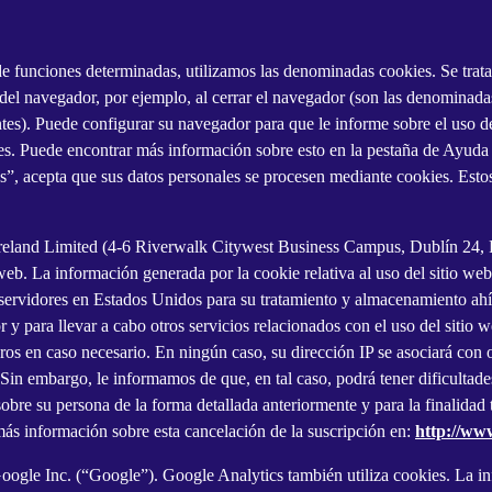
o de funciones determinadas, utilizamos las denominadas cookies. Se tra
n del navegador, por ejemplo, al cerrar el navegador (son las denominad
ntes). Puede configurar su navegador para que le informe sobre el uso de
es. Puede encontrar más información sobre esto en la pestaña de Ayuda 
”, acepta que sus datos personales se procesen mediante cookies. Estos d
eland Limited (4-6 Riverwalk Citywest Business Campus, Dublín 24, Rep
web. La información generada por la cookie relativa al uso del sitio web 
servidores en Estados Unidos para su tratamiento y almacenamiento ahí. 
 para llevar a cabo otros servicios relacionados con el uso del sitio web
ros en caso necesario. En ningún caso, su dirección IP se asociará con 
n embargo, le informamos de que, en tal caso, podrá tener dificultades p
 sobre su persona de la forma detallada anteriormente y para la finalidad
ás información sobre esta cancelación de la suscripción en:
http://ww
ogle Inc. (“Google”). Google Analytics también utiliza cookies. La inf