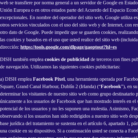
web se transfiere por norma general a un servidor de Google en Estado
Unión Europea o en otros estados parte del Acuerdo del Espacio Económ
excepcionales. En nombre del operador del sitio web, Google utiliza est
otros servicios vinculados con el uso del sitio web y de Internet, con 
otro dato de Google. Puede impedir que se guarden cookies, realizando
las cookies y basados en el uso que usted realice del sitio web (incluid
dirección:
https://tools.google.com/dlpage/gaoptout?hl=es
DISH también emplea
cookies de publicidad
de terceros con fines pu
de navegación. Utilizamos las siguientes cookies publicitarias:
a) DISH emplea
Facebook Pixel
, una herramienta operada por Faceb
Square, Grand Canal Harbour, Dublín 2 (Irlanda) (“
Facebook
”), en s
determinar los visitantes de nuestro sitio web como grupo destinatari
únicamente a los usuarios de Facebook que han mostrado interés en el 
potencial de los usuarios y no les suponen una molestia. Asimismo, Fac
observando si los usuarios han sido redirigidos a nuestro sitio web de
base jurídica del tratamiento se sustenta en el artículo 6, apartado 1,
una cookie en su dispositivo. Si a continuación usted se conecta a Face