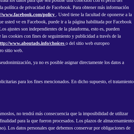
ata los datos para que sea posible una conexión con el perfil del
on la política de privacidad de Facebook. Para obtener más información
://www.facebook.com/policy
. Usted tiene la facultad de oponerse a la
que usted ve en Facebook, puede ir a la página habilitada por Facebook
 Los ajustes son independientes de la plataforma, esto es, pueden
 las cookies con fines de seguimiento y publicidad a través de la
ttp://www.aboutads.info/choices
o del sitio web europeo
ro sitio web.
seudonimización, ya no es posible asignar directamente los datos a
licitarias para los fines mencionados. En dicho supuesto, el tratamiento
rnoslos, no tendrá más consecuencia que la imposibilidad de utilizar
a finalidad para la que fueron procesados. Los plazos de almacenamiento
l uso). Los datos personales que debemos conservar por obligaciones de