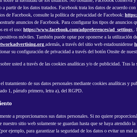
sobre la identidad de los usuarios. No obstante, Facebook conserva y tr
io a partir de los datos tratados. Facebook trata los datos de acuerdo c
os de Facebook, consulte la política de privacidad de Facebook:
https
mostrarle anuncios de Facebook. Para configurar los tipos de anuncios 
os en el uso:
https://www.facebook.com/adpreferences/ad_settings
.
spositivos móviles. También puede optar por oponerse a la utilización de
networkadvertising.org
además, a través del sitio web estadounidense
h
ionar su configuración de privacidad a través del botón Onsite de nuest
re usted a través de las cookies analíticas y/o de publicidad. Tras la 
el tratamiento de sus datos personales mediante cookies analíticas y pub
rtado 1, párrafo primero, letra a), del RGPD.
iento
lmente a proporcionarnos sus datos personales. Si no quiere proporcioná
de nuestro sitio web solamente se guardan hasta que se haya atendido l
 (por ejemplo, para garantizar la seguridad de los datos o evitar un ma