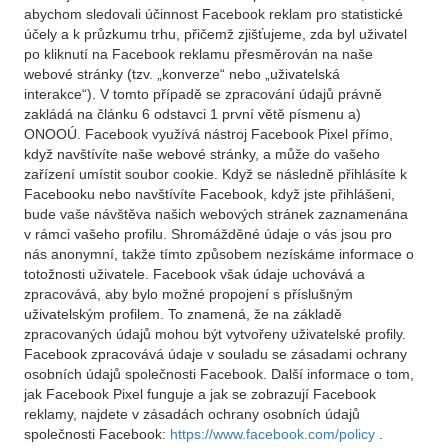
abychom sledovali účinnost Facebook reklam pro statistické
účely a k průzkumu trhu, přičemž zjišťujeme, zda byl uživatel
po kliknutí na Facebook reklamu přesměrován na naše
webové stránky (tzv. „konverze“ nebo „uživatelská
interakce“). V tomto případě se zpracování údajů právně
zakládá na článku 6 odstavci 1 první větě písmenu a)
ONOOÚ. Facebook využívá nástroj Facebook Pixel přímo,
když navštívíte naše webové stránky, a může do vašeho
zařízení umístit soubor cookie. Když se následně přihlásíte k
Facebooku nebo navštívíte Facebook, když jste přihlášeni,
bude vaše návštěva našich webových stránek zaznamenána
v rámci vašeho profilu. Shromážděné údaje o vás jsou pro
nás anonymní, takže tímto způsobem nezískáme informace o
totožnosti uživatele. Facebook však údaje uchovává a
zpracovává, aby bylo možné propojení s příslušným
uživatelským profilem. To znamená, že na základě
zpracovaných údajů mohou být vytvořeny uživatelské profily.
Facebook zpracovává údaje v souladu se zásadami ochrany
osobních údajů společnosti Facebook. Další informace o tom,
jak Facebook Pixel funguje a jak se zobrazují Facebook
reklamy, najdete v zásadách ochrany osobních údajů
společnosti Facebook:
https://www.facebook.com/policy
.