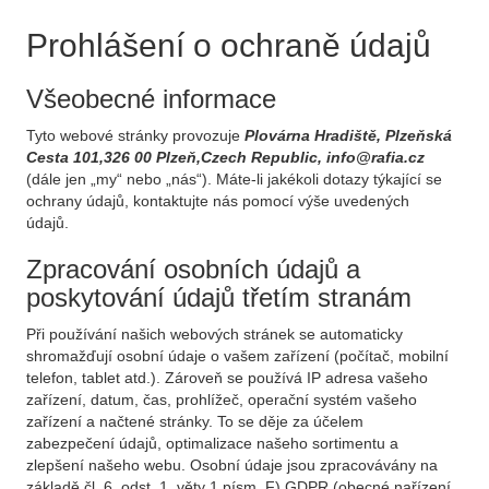
Prohlášení o ochraně údajů
Všeobecné informace
Tyto webové stránky provozuje
Plovárna Hradiště, Plzeňská
Cesta 101,326 00 Plzeň,Czech Republic, info@rafia.cz
(dále jen „my“ nebo „nás“). Máte-li jakékoli dotazy týkající se
ochrany údajů, kontaktujte nás pomocí výše uvedených
údajů.
Zpracování osobních údajů a
poskytování údajů třetím stranám
Při používání našich webových stránek se automaticky
shromažďují osobní údaje o vašem zařízení (počítač, mobilní
telefon, tablet atd.). Zároveň se používá IP adresa vašeho
zařízení, datum, čas, prohlížeč, operační systém vašeho
zařízení a načtené stránky. To se děje za účelem
zabezpečení údajů, optimalizace našeho sortimentu a
zlepšení našeho webu. Osobní údaje jsou zpracovávány na
základě čl. 6, odst. 1, věty 1 písm. F) GDPR (obecné nařízení