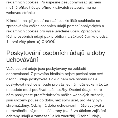
reklamních cookies. Po úspěšné pseudonymizaci již není
možné přiřadit údaje přímo k uživateli vstupujícímu na
webovou stránku.
Kliknutím na „přijmout“ na naší cookie liště souhlasíte se
zpracováním vašich osobních údajů pomocí analytických a
reklamních cookies pro výše uvedené účely. Zpracování
těchto osobních údajů pak probíhá na základě článku 6 odst.
1 první věty písm. a) ONOOÚ.
Poskytování osobních údajů a doby
uchovávání
Vaše osobní údaje jsou poskytovány na základě
dobrovolnosti. Z právního hlediska nejste povinni nám své
osobní údaje poskytovat. Pokud nám své osobní údaje
poskytovat nechcete, bude pro vás jediným důsledkem to, že
nebudete moci používat naše služby. Osobní údaje, které
nám poskytnete prostřednictvím našich webových stránek,
jsou uloženy pouze do doby, než splní účel, pro který byly
shromážděny. Odchylná doba uchovávání může vyplývat z
oprávněného zájmu z naší strany (např. za účelem zajištění
ochrany údajů a zamezení jejich zneužití). Osobní údaje,