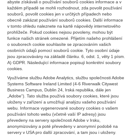
abyste získávali o používání souborů cookies informace a v
každém případě se mohli rozhodnout, zda povolit používání
souborů, povolit cookies jen v určitých případech nebo
obecně zakázat používání souborů cookies. Další informace
v tomto ohledu naleznete na kartě nápovědy internetového
prohlížeče. Pokud cookies nejsou povoleny, mohou být
funkce našich stránek omezené. Přijetím našeho prohlášení
o souborech cookie souhlasíte se zpracováním vašich
osobních údajů pomocí souborů cookie. Tyto osobní údaje
jsou zpracovávány na základě článku. 6, odst. 1, věty 1 písm.
A) GDPR. Následující informace popisují konkrétní soubory
cookies.
Využíváme službu Adobe Analytics, službu společnosti Adobe
Systems Software Ireland Limited (4-6 Riverwalk Citywest
Business Campus, Dublin 24, Irská republika, dále jen
„Adobe“). Tato služba používá soubory cookies, které jsou
uloženy v zařízení a umožňují analýzu vašeho používání
webu. Informace vygenerované soubory cookies o vašem
používání tohoto webu (včetně vaší IP adresy) jsou
převedeny na servery společnosti Adobe v Irsku,
anonymizovány a poté převedeny v anonymní podobě na
servery v USA pro další zpracování, a tam jsou i uloženy.