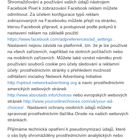
Shromažďování a používání vašich údajů nástrojem
Facebook Pixel k zobrazování Facebook reklam můžete
odmítnout. Za účelem konfigurace typů reklam
zobrazovaných na Facebooku můžete přejít na stránku,
kterou Facebook připravil, a postupovat podle pokynů k
nastavení reklam na základě použití:
https://www.facebook.com/adpreferences/ad_settings
.
Nastavení nejsou závislá na platformě, tzn. že je lze používat
na všech zařízeních, například na stolních počítačích nebo
na mobilních zařízeních. Můžete také vznést námitku proti
používání souborů cookie pro účely sledování a reklamní
účely: prostřednictvím stránky s přehledem možností
odhlášení iniciativy Network Advertising Initiative
http://optout.networkadvertising.org
a navíc prostřednictvím
amerických webových stránek
http://www.aboutads.info/choices
nebo evropských webových
stránek
http://www.youronlinechoices.com/uk/your-ad-
choices/
. Nastavení ochrany osobních údajů můžete
spravovat prostřednictvím tlačítka Onsite na našich webových
stránkách.
Přijímáme technická opatření k pseudonymizaci údajů, které
o vás byly shromážděny prostřednictvím analytických nebo