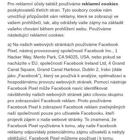
Pro reklamní účely taktéž používáme
reklamní cookies
poskytovatelů třetích stran. Tyto soubory cookie nám
umožňují přizpůsobit vám reklamy, které se zobrazují ve
vašem prohlížeči, tak, aby odrážely vaše zájmy na základě
vašeho chování během prohlížení webu. Používáme
následující reklamní cookies:
a) Na našich webových stránkách používáme Facebook
Pixel, nástroj provozovaný společností Facebook Inc., 1
Hacker Way, Menlo Park, CA 94025, USA, nebo pokud se
nacházíte v EU, společností Facebook Ireland Ltd, 4 Grand
Canal Square, Grand Canal Harbour, Dublin 2, Irsko (dále
jako „Facebook“), který se používá k analýze, optimalizaci a
hospodárnému provozu webových stránek. Pomocí nástroje
Facebook Pixel může Facebook navíc identifikovat
návštěvníky našich webových stránek jako cílovou skupinu
pro zobrazování Facebook reklam. Proto používáme
Facebook Pixel k zobrazení Facebook reklam zveřejněných
naší společností pouze pro uživatele Facebooku, kteří
projevili zájem o naše webové stránky. To znamená, že
Facebook Pixel využíváme k tomu, aby naše Facebook
reklamy odpovídaly potenciálnímu zájmu uživatelů a nebyly
obtěžující. Facebook Pixel můžeme používat i k tomu,