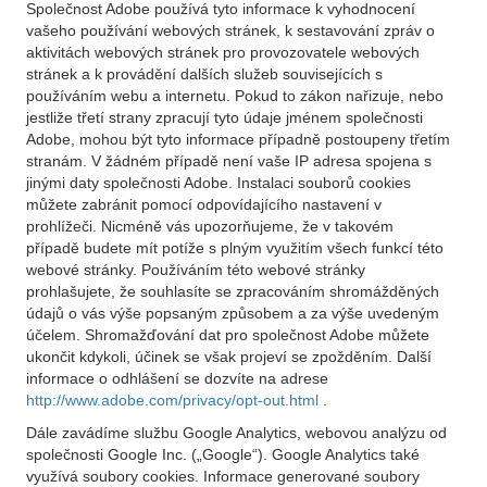
Společnost Adobe používá tyto informace k vyhodnocení
vašeho používání webových stránek, k sestavování zpráv o
aktivitách webových stránek pro provozovatele webových
stránek a k provádění dalších služeb souvisejících s
používáním webu a internetu. Pokud to zákon nařizuje, nebo
jestliže třetí strany zpracují tyto údaje jménem společnosti
Adobe, mohou být tyto informace případně postoupeny třetím
stranám. V žádném případě není vaše IP adresa spojena s
jinými daty společnosti Adobe. Instalaci souborů cookies
můžete zabránit pomocí odpovídajícího nastavení v
prohlížeči. Nicméně vás upozorňujeme, že v takovém
případě budete mít potíže s plným využitím všech funkcí této
webové stránky. Používáním této webové stránky
prohlašujete, že souhlasíte se zpracováním shromážděných
údajů o vás výše popsaným způsobem a za výše uvedeným
účelem. Shromažďování dat pro společnost Adobe můžete
ukončit kdykoli, účinek se však projeví se zpožděním. Další
informace o odhlášení se dozvíte na adrese
http://www.adobe.com/privacy/opt-out.html
.
Dále zavádíme službu Google Analytics, webovou analýzu od
společnosti Google Inc. („Google“). Google Analytics také
využívá soubory cookies. Informace generované soubory