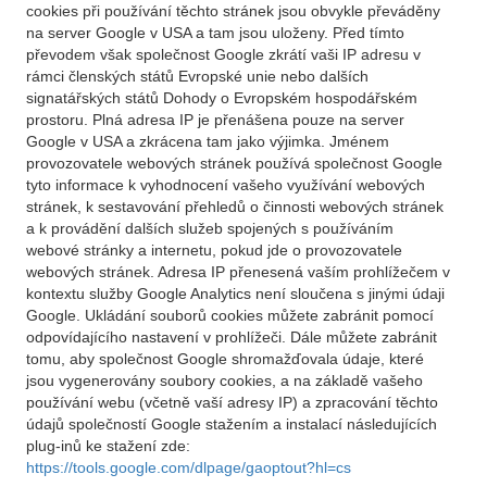
cookies při používání těchto stránek jsou obvykle převáděny
na server Google v USA a tam jsou uloženy. Před tímto
převodem však společnost Google zkrátí vaši IP adresu v
rámci členských států Evropské unie nebo dalších
signatářských států Dohody o Evropském hospodářském
prostoru. Plná adresa IP je přenášena pouze na server
Google v USA a zkrácena tam jako výjimka. Jménem
provozovatele webových stránek používá společnost Google
tyto informace k vyhodnocení vašeho využívání webových
stránek, k sestavování přehledů o činnosti webových stránek
a k provádění dalších služeb spojených s používáním
webové stránky a internetu, pokud jde o provozovatele
webových stránek. Adresa IP přenesená vaším prohlížečem v
kontextu služby Google Analytics není sloučena s jinými údaji
Google. Ukládání souborů cookies můžete zabránit pomocí
odpovídajícího nastavení v prohlížeči. Dále můžete zabránit
tomu, aby společnost Google shromažďovala údaje, které
jsou vygenerovány soubory cookies, a na základě vašeho
používání webu (včetně vaší adresy IP) a zpracování těchto
údajů společností Google stažením a instalací následujících
plug-inů ke stažení zde:
https://tools.google.com/dlpage/gaoptout?hl=cs