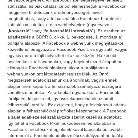
tényezők legyenek. A Facebook Pixel segítségével emellett
statisztikai és piackutatási célból elemezhetjük a Facebookon
megjelenő hirdetéseink eredményességét, mivel
megtudhatjuk, hogy a felhasználók a Facebook-hirdetésre
kattintással jutottak-e el a webhelyünkre (úgynevezett
„
konverzió
” vagy „
felhasználói interakció
”). Ez esetben az
adatkezelés a GDPR 6. cikke, 1. bekezdése, 1. mondata a)
pontjára alapszik. A Facebook a webhelyünk megnyitásakor
közvetlenül beágyazza a Facebook Pixelt, és egy sütit, vagyis
egy kis méretű fájlt helyezhet el az eszközén. Ha később
bejelentkezik a Facebookra, vagy bejelentkezett állapotban
ellátogat a Facebook oldalaira, akkor a profiljában a
webhelyünkön tett látogatását regisztrálják. Az Önről
megszerzett adatok számunkra anonimak, vagyis ennek
alapján nem kapunk a felhasználók személyazonosságára
vonatkozó adatokat. Az adatokat ugyanakkor a Facebook
tárolja és dolgozza fel, így összekapcsolhatók az adott
felhasználói profillal. Ez azt jelenti, hogy a feldolgozott adatok
alapján a felhasználókról profilokat készíthetnek. A Facebook
a saját adatkezelési szabályzata szerint kezeli az adatokat.
Így tehát a Facebook Pixel működésével és általában a
Facebook-hirdetések megjelenítésével kapcsolatos további
információt a Facebook adatkezelési szabályzatában talál a