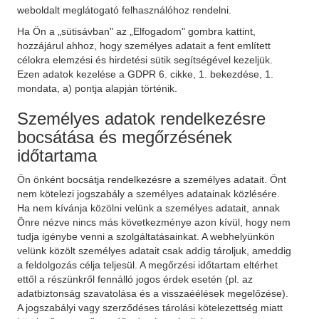
weboldalt meglátogató felhasználóhoz rendelni.
Ha Ön a „sütisávban" az „Elfogadom" gombra kattint,
hozzájárul ahhoz, hogy személyes adatait a fent említett
célokra elemzési és hirdetési sütik segítségével kezeljük.
Ezen adatok kezelése a GDPR 6. cikke, 1. bekezdése, 1.
mondata, a) pontja alapján történik.
Személyes adatok rendelkezésre
bocsátása és megőrzésének
időtartama
Ön önként bocsátja rendelkezésre a személyes adatait. Önt
nem kötelezi jogszabály a személyes adatainak közlésére.
Ha nem kívánja közölni velünk a személyes adatait, annak
Önre nézve nincs más következménye azon kívül, hogy nem
tudja igénybe venni a szolgáltatásainkat. A webhelyünkön
velünk közölt személyes adatait csak addig tároljuk, ameddig
a feldolgozás célja teljesül. A megőrzési időtartam eltérhet
ettől a részünkről fennálló jogos érdek esetén (pl. az
adatbiztonság szavatolása és a visszaéélések megelőzése).
A jogszabályi vagy szerződéses tárolási kötelezettség miatt