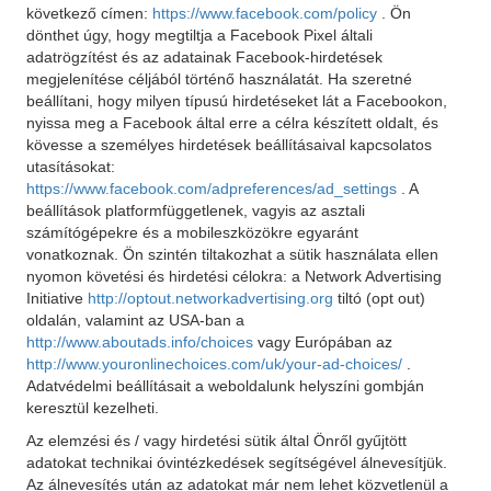
következő címen:
https://www.facebook.com/policy
. Ön
dönthet úgy, hogy megtiltja a Facebook Pixel általi
adatrögzítést és az adatainak Facebook-hirdetések
megjelenítése céljából történő használatát. Ha szeretné
beállítani, hogy milyen típusú hirdetéseket lát a Facebookon,
nyissa meg a Facebook által erre a célra készített oldalt, és
kövesse a személyes hirdetések beállításaival kapcsolatos
utasításokat:
https://www.facebook.com/adpreferences/ad_settings
. A
beállítások platformfüggetlenek, vagyis az asztali
számítógépekre és a mobileszközökre egyaránt
vonatkoznak. Ön szintén tiltakozhat a sütik használata ellen
nyomon követési és hirdetési célokra: a Network Advertising
Initiative
http://optout.networkadvertising.org
tiltó (opt out)
oldalán, valamint az USA-ban a
http://www.aboutads.info/choices
vagy Európában az
http://www.youronlinechoices.com/uk/your-ad-choices/
.
Adatvédelmi beállításait a weboldalunk helyszíni gombján
keresztül kezelheti.
Az elemzési és / vagy hirdetési sütik által Önről gyűjtött
adatokat technikai óvintézkedések segítségével álnevesítjük.
Az álnevesítés után az adatokat már nem lehet közvetlenül a