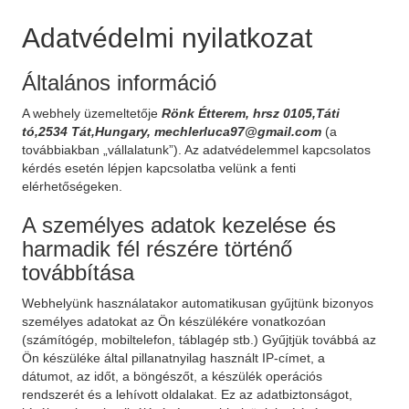
Adatvédelmi nyilatkozat
Általános információ
A webhely üzemeltetője
Rönk Étterem, hrsz 0105,Táti
tó,2534 Tát,Hungary, mechlerluca97@gmail.com
(a
továbbiakban „vállalatunk”). Az adatvédelemmel kapcsolatos
kérdés esetén lépjen kapcsolatba velünk a fenti
elérhetőségeken.
A személyes adatok kezelése és
harmadik fél részére történő
továbbítása
Webhelyünk használatakor automatikusan gyűjtünk bizonyos
személyes adatokat az Ön készülékére vonatkozóan
(számítógép, mobiltelefon, táblagép stb.) Gyűjtjük továbbá az
Ön készüléke által pillanatnyilag használt IP-címet, a
dátumot, az időt, a böngészőt, a készülék operációs
rendszerét és a lehívott oldalakat. Ez az adatbiztonságot,