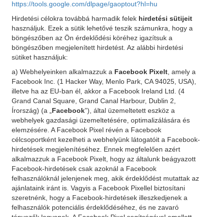
https://tools.google.com/dlpage/gaoptout?hl=hu
Hirdetési célokra továbbá harmadik felek
hirdetési sütijeit
használjuk. Ezek a sütik lehetővé teszik számunkra, hogy a
böngészőben az Ön érdeklődési köréhez igazítsuk a
böngészőben megjelenített hirdetést. Az alábbi hirdetési
sütiket használjuk:
a) Webhelyeinken alkalmazzuk a
Facebook Pixelt
, amely a
Facebook Inc. (1 Hacker Way, Menlo Park, CA 94025, USA),
illetve ha az EU-ban él, akkor a Facebook Ireland Ltd. (4
Grand Canal Square, Grand Canal Harbour, Dublin 2,
Írország) (a „
Facebook
”), által üzemeltetett eszköz a
webhelyek gazdasági üzemeltetésére, optimalizálására és
elemzésére. A Facebook Pixel révén a Facebook
célcsoportként kezelheti a webhelyünk látogatóit a Facebook-
hirdetések megjelenítéséhez. Ennek megfelelően azért
alkalmazzuk a Facebook Pixelt, hogy az általunk beágyazott
Facebook-hirdetések csak azoknál a Facebook
felhasználóknál jelenjenek meg, akik érdeklődést mutattak az
ajánlataink iránt is. Vagyis a Facebook Pixellel biztosítani
szeretnénk, hogy a Facebook-hirdetések illeszkedjenek a
felhasználók potenciális érdeklődéséhez, és ne zavaró