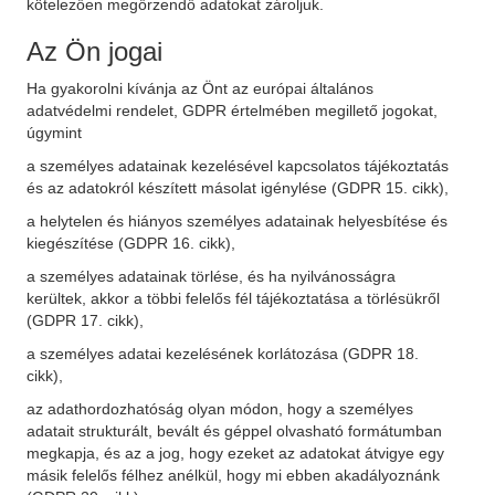
kötelezően megőrzendő adatokat zároljuk.
Az Ön jogai
Ha gyakorolni kívánja az Önt az európai általános
adatvédelmi rendelet, GDPR értelmében megillető jogokat,
úgymint
a személyes adatainak kezelésével kapcsolatos tájékoztatás
és az adatokról készített másolat igénylése (GDPR 15. cikk),
a helytelen és hiányos személyes adatainak helyesbítése és
kiegészítése (GDPR 16. cikk),
a személyes adatainak törlése, és ha nyilvánosságra
kerültek, akkor a többi felelős fél tájékoztatása a törlésükről
(GDPR 17. cikk),
a személyes adatai kezelésének korlátozása (GDPR 18.
cikk),
az adathordozhatóság olyan módon, hogy a személyes
adatait strukturált, bevált és géppel olvasható formátumban
megkapja, és az a jog, hogy ezeket az adatokat átvigye egy
másik felelős félhez anélkül, hogy mi ebben akadályoznánk