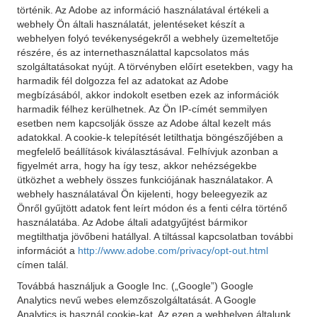
történik. Az Adobe az információ használatával értékeli a
webhely Ön általi használatát, jelentéseket készít a
webhelyen folyó tevékenységekről a webhely üzemeltetője
részére, és az internethasználattal kapcsolatos más
szolgáltatásokat nyújt. A törvényben előírt esetekben, vagy ha
harmadik fél dolgozza fel az adatokat az Adobe
megbízásából, akkor indokolt esetben ezek az információk
harmadik félhez kerülhetnek. Az Ön IP-címét semmilyen
esetben nem kapcsolják össze az Adobe által kezelt más
adatokkal. A cookie-k telepítését letilthatja böngészőjében a
megfelelő beállítások kiválasztásával. Felhívjuk azonban a
figyelmét arra, hogy ha így tesz, akkor nehézségekbe
ütközhet a webhely összes funkciójának használatakor. A
webhely használatával Ön kijelenti, hogy beleegyezik az
Önről gyűjtött adatok fent leírt módon és a fenti célra történő
használatába. Az Adobe általi adatgyűjtést bármikor
megtilthatja jövőbeni hatállyal. A tiltással kapcsolatban további
információt a
http://www.adobe.com/privacy/opt-out.html
címen talál.
Továbbá használjuk a Google Inc. („Google”) Google
Analytics nevű webes elemzőszolgáltatását. A Google
Analytics is használ cookie-kat. Az ezen a webhelyen általunk