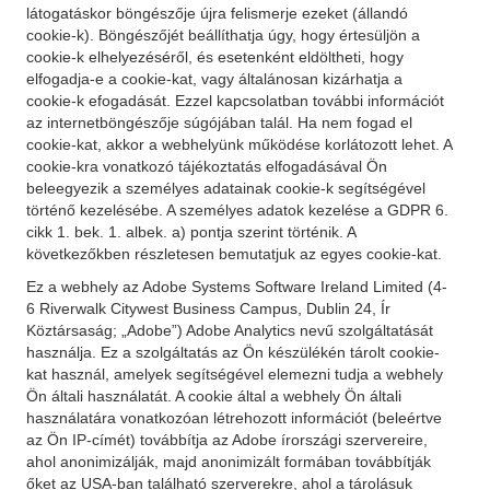
látogatáskor böngészője újra felismerje ezeket (állandó
cookie-k). Böngészőjét beállíthatja úgy, hogy értesüljön a
cookie-k elhelyezéséről, és esetenként eldöltheti, hogy
elfogadja-e a cookie-kat, vagy általánosan kizárhatja a
cookie-k efogadását. Ezzel kapcsolatban további információt
az internetböngészője súgójában talál. Ha nem fogad el
cookie-kat, akkor a webhelyünk működése korlátozott lehet. A
cookie-kra vonatkozó tájékoztatás elfogadásával Ön
beleegyezik a személyes adatainak cookie-k segítségével
történő kezelésébe. A személyes adatok kezelése a GDPR 6.
cikk 1. bek. 1. albek. a) pontja szerint történik. A
következőkben részletesen bemutatjuk az egyes cookie-kat.
Ez a webhely az Adobe Systems Software Ireland Limited (4-
6 Riverwalk Citywest Business Campus, Dublin 24, Ír
Köztársaság; „Adobe”) Adobe Analytics nevű szolgáltatását
használja. Ez a szolgáltatás az Ön készülékén tárolt cookie-
kat használ, amelyek segítségével elemezni tudja a webhely
Ön általi használatát. A cookie által a webhely Ön általi
használatára vonatkozóan létrehozott információt (beleértve
az Ön IP-címét) továbbítja az Adobe írországi szervereire,
ahol anonimizálják, majd anonimizált formában továbbítják
őket az USA-ban található szerverekre, ahol a tárolásuk