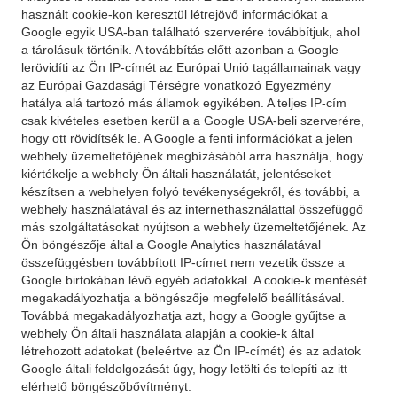
használt cookie-kon keresztül létrejövő információkat a
Google egyik USA-ban található szerverére továbbítjuk, ahol
a tárolásuk történik. A továbbítás előtt azonban a Google
lerövidíti az Ön IP-címét az Európai Unió tagállamainak vagy
az Európai Gazdasági Térségre vonatkozó Egyezmény
hatálya alá tartozó más államok egyikében. A teljes IP-cím
csak kivételes esetben kerül a a Google USA-beli szerverére,
hogy ott rövidítsék le. A Google a fenti információkat a jelen
webhely üzemeltetőjének megbízásából arra használja, hogy
kiértékelje a webhely Ön általi használatát, jelentéseket
készítsen a webhelyen folyó tevékenységekről, és további, a
webhely használatával és az internethasználattal összefüggő
más szolgáltatásokat nyújtson a webhely üzemeltetőjének. Az
Ön böngészője által a Google Analytics használatával
összefüggésben továbbított IP-címet nem vezetik össze a
Google birtokában lévő egyéb adatokkal. A cookie-k mentését
megakadályozhatja a böngészője megfelelő beállításával.
Továbbá megakadályozhatja azt, hogy a Google gyűjtse a
webhely Ön általi használata alapján a cookie-k által
létrehozott adatokat (beleértve az Ön IP-címét) és az adatok
Google általi feldolgozását úgy, hogy letölti és telepíti az itt
elérhető böngészőbővítményt: