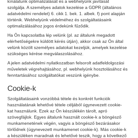
kínálatunk optimalizálását és a webhelyünk javítását
szolgálja. A személyes adatok kezelése a GDPR (általános
adatvédelmi rendelet) 6. cikk 1. bek. 1. albek. f) pont alapján
történik. Webhelyünk védelméhez és szolgáltatásaink
optimalizálásához jogos érdekünk fűződik.
Ha Ön kapcsolatba lép velünk (pl. az általunk megadott
elérhetőségekre küldött kérés útján), akkor csak az Ön által
velünk közölt személyes adatokat kezeljük, amelyek kezelése
szükséges kérése megválaszolásához.
A jelen adatvédelmi nyilatkozatban felsorolt adatfeldolgozási
műveletek végrehajtásához, pl. webhelyünk hosztolásához és
fenntartásához szolgáltatókat veszünk igénybe.
Cookie-k
Szolgáltatásaink vonzóbbá tétele és konkrét funkciók
használatának lehetővé tétele céljából úgynevezett cookie-
kat használunk. Ezek az Ön készülékén tárolt, apró
szövegfájlok. Egyes általunk használt cookie-k a böngésző
munkamenetének végén, vagyis a böngésző bezárásakor
törlődnek (úgynevezett munkamenet cookie-k). Más cookie-k
a készüléken maradnak és lehetővé teszik, hogy a következő