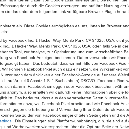
 nicht mit anderen Daten von Google zusammengeführt. Sie können die
 Erfassung der durch die Cookies erzeugten und auf Ihre Nutzung der 
m sie das unter dem folgenden Link verfügbare Browser-Plugin herunte
anbietern ein. Diese Cookies ermöglichen es uns, Ihnen im Browser ang
 ein:
ed by Facebook Inc, 1 Hacker Way, Menlo Park, CA 94025, USA, or, if y
 Inc., 1 Hacker Way, Menlo Park, CA 94025, USA, oder, falls Sie in de
riebenes Tool, zur Analyse, zur Optimierung und zum wirtschaftlichen B
ellung von Facebook-Anzeigen bestimmen. Daher verwenden wir Faceboo
te gezeigt haben. Das bedeutet, dass wir mit Hilfe von Facebook Pixe
n. Wir können Facebook Pixel auch dazu einsetzen, die Wirksamkeit vo
Nutzer nach dem Anklicken einer Facebook-Anzeige auf unsere Website
chtlich auf Artikel 6 Absatz 1 S. 1 Buchstabe a) DSGVO. Facebook Pixel
e sich dann in Facebook einloggen oder Facebook besuchen, während S
uns anonym, also erhalten wir dadurch keine Informationen über die Ide
ich ist. Das bedeutet, dass aus den verarbeiteten Daten Nutzerprofile
ormationen dazu, wie Facebook Pixel arbeitet und wie Facebook-Anzei
nen sich gegen die Erhebung und Verwendung Ihrer Daten durch Faceb
, können Sie zu der von Facebook eingerichteten Seite gehen und die 
ettings
. Die Einstellungen sind Plattform-unabhängig, d.h. sie sind a
- und Werbezwecken widersprechen: über die Opt-out-Seite der Network