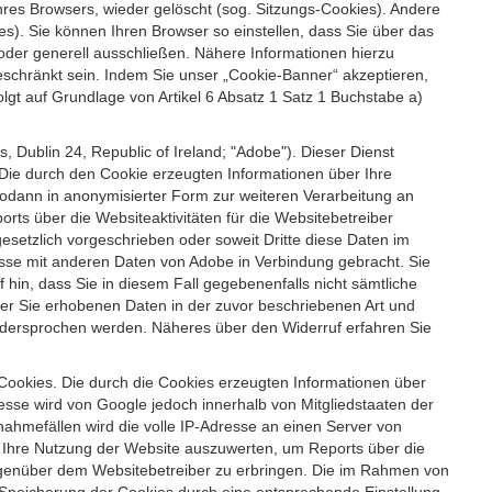
es Browsers, wieder gelöscht (sog. Sitzungs-Cookies). Andere
). Sie können Ihren Browser so einstellen, dass Sie über das
der generell ausschließen. Nähere Informationen hierzu
geschränkt sein. Indem Sie unser „Cookie-Banner“ akzeptieren,
t auf Grundlage von Artikel 6 Absatz 1 Satz 1 Buchstabe a)
 Dublin 24, Republic of Ireland; "Adobe"). Dieser Dienst
Die durch den Cookie erzeugten Informationen über Ihre
sodann in anonymisierter Form zur weiteren Verarbeitung an
ts über die Websiteaktivitäten für die Websitebetreiber
setzlich vorgeschrieben oder soweit Dritte diese Daten im
esse mit anderen Daten von Adobe in Verbindung gebracht. Sie
 hin, dass Sie in diesem Fall gegebenenfalls nicht sämtliche
ber Sie erhobenen Daten in der zuvor beschriebenen Art und
idersprochen werden. Näheres über den Widerruf erfahren Sie
 Cookies. Die durch die Cookies erzeugten Informationen über
esse wird von Google jedoch innerhalb von Mitgliedstaaten der
hmefällen wird die volle IP-Adresse an einen Server von
m Ihre Nutzung der Website auszuwerten, um Reports über die
egenüber dem Websitebetreiber zu erbringen. Die im Rahmen von