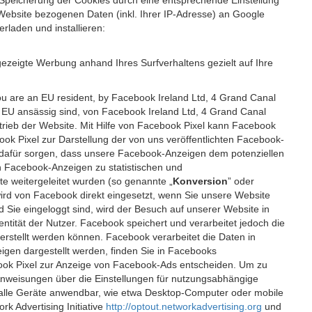
 Speicherung der Cookies durch eine entsprechende Einstellung
Website bezogenen Daten (inkl. Ihrer IP-Adresse) an Google
rladen und installieren:
ezeigte Werbung anhand Ihres Surfverhaltens gezielt auf Ihre
ou are an EU resident, by Facebook Ireland Ltd, 4 Grand Canal
r EU ansässig sind, von Facebook Ireland Ltd, 4 Grand Canal
etrieb der Website. Mit Hilfe von Facebook Pixel kann Facebook
k Pixel zur Darstellung der von uns veröffentlichten Facebook-
l dafür sorgen, dass unsere Facebook-Anzeigen dem potenziellen
n Facebook-Anzeigen zu statistischen und
 weitergeleitet wurden (so genannte „
Konversion
” oder
 wird von Facebook direkt eingesetzt, wenn Sie unsere Website
ie eingeloggt sind, wird der Besuch auf unserer Website in
ntität der Nutzer. Facebook speichert und verarbeitet jedoch die
 erstellt werden können. Facebook verarbeitet die Daten in
gen dargestellt werden, finden Sie in Facebooks
ook Pixel zur Anzeige von Facebook-Ads entscheiden. Um zu
Anweisungen über die Einstellungen für nutzungsabhängige
uf alle Geräte anwendbar, wie etwa Desktop-Computer oder mobile
 Advertising Initiative
http://optout.networkadvertising.org
und