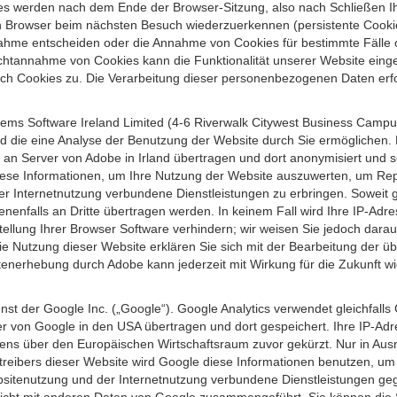
s werden nach dem Ende der Browser-Sitzung, also nach Schließen Ihr
n Browser beim nächsten Besuch wiederzuerkennen (persistente Cookies
ahme entscheiden oder die Annahme von Cookies für bestimmte Fälle o
r Nichtannahme von Cookies kann die Funktionalität unserer Website ein
h Cookies zu. Die Verarbeitung dieser personenbezogenen Daten erfolg
ems Software Ireland Limited (4-6 Riverwalk Citywest Business Campus,
d die eine Analyse der Benutzung der Website durch Sie ermöglichen. 
n an Server von Adobe in Irland übertragen und dort anonymisiert und 
iese Informationen, um Ihre Nutzung der Website auszuwerten, um Repor
Internetnutzung verbundene Dienstleistungen zu erbringen. Soweit ge
nenfalls an Dritte übertragen werden. In keinem Fall wird Ihre IP-Adr
ellung Ihrer Browser Software verhindern; wir weisen Sie jedoch darauf
ie Nutzung dieser Website erklären Sie sich mit der Bearbeitung der ü
nerhebung durch Adobe kann jederzeit mit Wirkung für die Zukunft w
st der Google Inc. („Google“). Google Analytics verwendet gleichfalls
r von Google in den USA übertragen und dort gespeichert. Ihre IP-Adr
s über den Europäischen Wirtschaftsraum zuvor gekürzt. Nur in Ausna
etreibers dieser Website wird Google diese Informationen benutzen, u
bsitenutzung und der Internetnutzung verbundene Dienstleistungen g