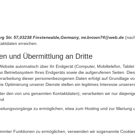
urg Str. 57,03238 Finsterwalde,Germany, mr.brown74@web.de
(nach
aktdaten erreichen.
n und Übermittlung an Dritte
site automatisch über ihr Endgerät (Computer, Mobiltelefon, Tablet et
 Betriebssystem Ihres Endgeräts sowie die aufgerufenen Seiten. Dies 
rarbeitung dieser personenbezogenen Daten erfolgt auf Grundlage von
Optimierung unserer Dienste stellen ein legitimes Interesse unsererse
unter den von uns genannten Kontaktdaten), verarbeiten wir nur diejen
nd.
itungsvorgänge zu ermöglichen, etwa zum Hosting und zur Wartung uns
timmter Funktionen zu ermöglichen, verwenden wir sogenannte Cookies. 