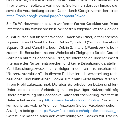
Google Analytics von Ihrem Browser übermittelte IP-Adresse wird
Ihrer Browser-Software verhindern. Sie können darüber hinaus die
sowie die Verarbeitung dieser Daten durch Google verhindern, inde
https://tools.google.com/dlpage/gaoptout?hl=de
3.4 Zu Werbezwecken setzen wir ferner
Werbe-Cookies
von Dritt
Interessen hin zuzuschneiden. Wir setzen folgende Werbe-Cookies
a) Wir nutzen auf unserer Website
Facebook Pixel
, a tool operat
Square, Grand Canal Harbour, Dublin 2, Ireland (“ein von Facebook
Square, Grand Canal Harbour, Dublin 2, Irland („
Facebook
”), bet
zudem die Besucher unserer Website als Zielgruppe für die Darst
Anzeigen nur für Facebook-Nutzer, die Interesse an unserer Websi
Interesse der Nutzer entsprechen und keine Belästigung darstelle
Marktforschungszwecken zu verfolgen, indem wir uns ansehen, ob 
“
Nutzer-Interaktion
”). In diesem Fall basiert die Verarbeitung re
besuchen, und kann einen Cookie auf Ihrem Gerät setzen. Wenn Si
Ihrem Profil aufgezeichnet. Die über Sie erhobenen Daten sind für 
Daten, so dass eine Verbindung zu dem jeweiligen Nutzerprofil mögl
Übereinstimmung mit Facebooks Datenschutzerklärung. Weitere Inf
Datenschutzerklärung:
https://www.facebook.com/policy
. Sie kön
konfigurieren, welche Arten von Anzeigen Sie bei Facebook sehen
Anzeigen befolgen:
https://www.facebook.com/adpreferences/ad_s
Geräte. Sie können auch der Verwendung von Cookies zur Tracking