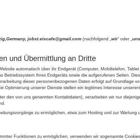
rzig,Germany, jobst.eiscafe@gmail.com
(nachfolgend „
wir
“ oder „
un
n und Übermittlung an Dritte
site automatisch über ihr Endgerät (Computer, Mobiltelefon, Tablet et
 Betriebssystem Ihres Endgeräts sowie die aufgerufenen Seiten. Dies 
rarbeitung dieser personenbezogenen Daten erfolgt auf Grundlage von
Optimierung unserer Dienste stellen ein legitimes Interesse unsererse
unter den von uns genannten Kontaktdaten), verarbeiten wir nur diejen
nd.
itungsvorgänge zu ermöglichen, etwa zum Hosting und zur Wartung uns
timmter Funktionen zu ermöglichen, verwenden wir sogenannte Cookies. 