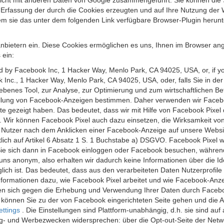
 nicht mit anderen Daten von Google zusammengeführt. Sie können die
 Erfassung der durch die Cookies erzeugten und auf Ihre Nutzung der 
m sie das unter dem folgenden Link verfügbare Browser-Plugin herunte
anbietern ein. Diese Cookies ermöglichen es uns, Ihnen im Browser ang
 ein:
ed by Facebook Inc, 1 Hacker Way, Menlo Park, CA 94025, USA, or, if y
 Inc., 1 Hacker Way, Menlo Park, CA 94025, USA, oder, falls Sie in de
riebenes Tool, zur Analyse, zur Optimierung und zum wirtschaftlichen B
ellung von Facebook-Anzeigen bestimmen. Daher verwenden wir Faceboo
te gezeigt haben. Das bedeutet, dass wir mit Hilfe von Facebook Pixe
n. Wir können Facebook Pixel auch dazu einsetzen, die Wirksamkeit vo
Nutzer nach dem Anklicken einer Facebook-Anzeige auf unsere Website
chtlich auf Artikel 6 Absatz 1 S. 1 Buchstabe a) DSGVO. Facebook Pixel
e sich dann in Facebook einloggen oder Facebook besuchen, während S
uns anonym, also erhalten wir dadurch keine Informationen über die Ide
ich ist. Das bedeutet, dass aus den verarbeiteten Daten Nutzerprofile
ormationen dazu, wie Facebook Pixel arbeitet und wie Facebook-Anzei
nen sich gegen die Erhebung und Verwendung Ihrer Daten durch Faceb
, können Sie zu der von Facebook eingerichteten Seite gehen und die 
ettings
. Die Einstellungen sind Plattform-unabhängig, d.h. sie sind a
- und Werbezwecken widersprechen: über die Opt-out-Seite der Network