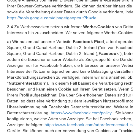
Google Analytics von Ihrem Browser übermittelte IP-Adresse wird
Ihrer Browser-Software verhindern. Sie können darüber hinaus die
sowie die Verarbeitung dieser Daten durch Google verhindern, inde
https://tools.google.com/dlpage/gaoptout?hl=de
3.4 Zu Werbezwecken setzen wir ferner
Werbe-Cookies
von Dritt
Interessen hin zuzuschneiden. Wir setzen folgende Werbe-Cookies
a) Wir nutzen auf unserer Website
Facebook Pixel
, a tool operat
Square, Grand Canal Harbour, Dublin 2, Ireland (“ein von Facebook
Square, Grand Canal Harbour, Dublin 2, Irland („
Facebook
”), bet
zudem die Besucher unserer Website als Zielgruppe für die Darst
Anzeigen nur für Facebook-Nutzer, die Interesse an unserer Websi
Interesse der Nutzer entsprechen und keine Belästigung darstelle
Marktforschungszwecken zu verfolgen, indem wir uns ansehen, ob 
“
Nutzer-Interaktion
”). In diesem Fall basiert die Verarbeitung re
besuchen, und kann einen Cookie auf Ihrem Gerät setzen. Wenn Si
Ihrem Profil aufgezeichnet. Die über Sie erhobenen Daten sind für 
Daten, so dass eine Verbindung zu dem jeweiligen Nutzerprofil mögl
Übereinstimmung mit Facebooks Datenschutzerklärung. Weitere Inf
Datenschutzerklärung:
https://www.facebook.com/policy
. Sie kön
konfigurieren, welche Arten von Anzeigen Sie bei Facebook sehen
Anzeigen befolgen:
https://www.facebook.com/adpreferences/ad_s
Geräte. Sie können auch der Verwendung von Cookies zur Tracking