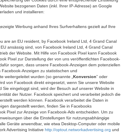
 Speicherung der Cookies durch eine entsprechende Einstellung
Website bezogenen Daten (inkl. Ihrer IP-Adresse) an Google
rladen und installieren:
ezeigte Werbung anhand Ihres Surfverhaltens gezielt auf Ihre
ou are an EU resident, by Facebook Ireland Ltd, 4 Grand Canal
r EU ansässig sind, von Facebook Ireland Ltd, 4 Grand Canal
etrieb der Website. Mit Hilfe von Facebook Pixel kann Facebook
k Pixel zur Darstellung der von uns veröffentlichten Facebook-
l dafür sorgen, dass unsere Facebook-Anzeigen dem potenziellen
n Facebook-Anzeigen zu statistischen und
 weitergeleitet wurden (so genannte „
Konversion
” oder
 wird von Facebook direkt eingesetzt, wenn Sie unsere Website
ie eingeloggt sind, wird der Besuch auf unserer Website in
ntität der Nutzer. Facebook speichert und verarbeitet jedoch die
 erstellt werden können. Facebook verarbeitet die Daten in
gen dargestellt werden, finden Sie in Facebooks
ook Pixel zur Anzeige von Facebook-Ads entscheiden. Um zu
Anweisungen über die Einstellungen für nutzungsabhängige
uf alle Geräte anwendbar, wie etwa Desktop-Computer oder mobile
 Advertising Initiative
http://optout.networkadvertising.org
und