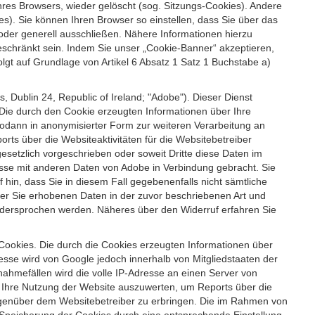
es Browsers, wieder gelöscht (sog. Sitzungs-Cookies). Andere
). Sie können Ihren Browser so einstellen, dass Sie über das
der generell ausschließen. Nähere Informationen hierzu
geschränkt sein. Indem Sie unser „Cookie-Banner“ akzeptieren,
t auf Grundlage von Artikel 6 Absatz 1 Satz 1 Buchstabe a)
 Dublin 24, Republic of Ireland; "Adobe"). Dieser Dienst
Die durch den Cookie erzeugten Informationen über Ihre
sodann in anonymisierter Form zur weiteren Verarbeitung an
ts über die Websiteaktivitäten für die Websitebetreiber
setzlich vorgeschrieben oder soweit Dritte diese Daten im
esse mit anderen Daten von Adobe in Verbindung gebracht. Sie
 hin, dass Sie in diesem Fall gegebenenfalls nicht sämtliche
ber Sie erhobenen Daten in der zuvor beschriebenen Art und
idersprochen werden. Näheres über den Widerruf erfahren Sie
 Cookies. Die durch die Cookies erzeugten Informationen über
esse wird von Google jedoch innerhalb von Mitgliedstaaten der
hmefällen wird die volle IP-Adresse an einen Server von
m Ihre Nutzung der Website auszuwerten, um Reports über die
egenüber dem Websitebetreiber zu erbringen. Die im Rahmen von