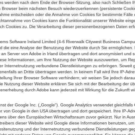
s werden nach dem Ende der Browser-Sitzung, also nach Schließen Ihr
n Browser beim nächsten Besuch wiederzuerkennen (persistente Cookies
ahme entscheiden oder die Annahme von Cookies für bestimmte Fälle o
r Nichtannahme von Cookies kann die Funktionalität unserer Website ein
h Cookies zu. Die Verarbeitung dieser personenbezogenen Daten erfolg
ems Software Ireland Limited (4-6 Riverwalk Citywest Business Campus,
d die eine Analyse der Benutzung der Website durch Sie ermöglichen. 
n an Server von Adobe in Irland übertragen und dort anonymisiert und 
iese Informationen, um Ihre Nutzung der Website auszuwerten, um Repor
Internetnutzung verbundene Dienstleistungen zu erbringen. Soweit ge
nenfalls an Dritte übertragen werden. In keinem Fall wird Ihre IP-Adr
ellung Ihrer Browser Software verhindern; wir weisen Sie jedoch darauf
ie Nutzung dieser Website erklären Sie sich mit der Bearbeitung der ü
nerhebung durch Adobe kann jederzeit mit Wirkung für die Zukunft w
st der Google Inc. („Google“). Google Analytics verwendet gleichfalls
r von Google in den USA übertragen und dort gespeichert. Ihre IP-Adr
s über den Europäischen Wirtschaftsraum zuvor gekürzt. Nur in Ausna
etreibers dieser Website wird Google diese Informationen benutzen, u
bsitenutzung und der Internetnutzung verbundene Dienstleistungen g