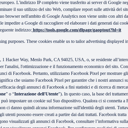
uropeo. L'indirizzo IP completo viene trasferito ai server di Google negli
re il suo utilizzo del sito Web, compilare report sulle attività del sito e 
l suo browser nell'ambito di Google Analytics non viene unito con altri 
le impedire a Google di raccogliere ed elaborare i dati generati dai cooki
seguente indirizzo:
https://tools.google.com/dlpage/gaoptout?hl=it
sing purposes. These cookies enable us to tailor advertising displayed
c, 1 Hacker Way, Menlo Park, CA 94025, USA, o, se residente all’inte
per l'analisi, l'ottimizzazione e il funzionamento economico del sito. Co
unci di Facebook. Pertanto, utilizziamo Facebook Pixel per mostrare gli 
gnifica che usiamo Facebook Pixel per garantire che i nostri annunci su
fficacia degli annunci di Facebook a fini statistici e di ricerca di mercat
one
” o “
Interazione dell'Utente
”). In questo caso, la base del trattame
e può impostare un cookie sul Suo dispositivo. Qualora ci si connetta a 
 non ci danno quindi alcuna informazione sull'identità degli utenti. Tutt
gli utenti possono essere creati a partire dai dati trattati. Facebook trat
ono visualizzati gli annunci di Facebook, consultare l’informativa sul