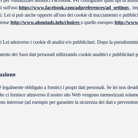
el per visualizzare annunci Facebook. Per configurare quali tipi di annu
i sull'uso
https://www.facebook.com/adpreferences/ad_settings
. im
li. Lei si può anche opporre all'uso dei cookie di tracciamento e pubblici
itense
http://www.aboutads.info/choices
o quello europeo
http://www
Lei attraverso i cookie di analisi e/o pubblicitari. Dopo la pseudonimizz
to dei Suoi dati personali utilizzando cookie analitici e pubblicitari per 
azione
 è legalmente obbligato a fornirci i propri dati personali. Se lei non des
li che ci fornisce attraverso il nostro sito Web vengono memorizzati solame
o interesse (ad esempio per garantire la sicurezza dei dati e prevenirne 