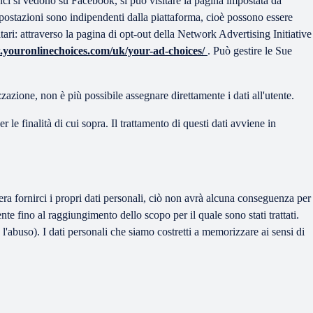
nci si vedono su Facebook, si può visitare la pagina impostata da
postazioni sono indipendenti dalla piattaforma, cioè possono essere
tari: attraverso la pagina di opt-out della Network Advertising Initiative
.youronlinechoices.com/uk/your-ad-choices/
. Può gestire le Sue
azione, non è più possibile assegnare direttamente i dati all'utente.
le finalità di cui sopra. Il trattamento di questi dati avviene in
idera fornirci i propri dati personali, ciò non avrà alcuna conseguenza per
nte fino al raggiungimento dello scopo per il quale sono stati trattati.
l'abuso). I dati personali che siamo costretti a memorizzare ai sensi di