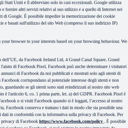
 Stati Uniti e lì abbreviato solo in casi eccezionali. Google utilizza
fornire altri servizi relativi al suo utilizzo e a quello di Internet nei
dati di Google. È possibile impedire la memorizzazione dei cookie
e e basati sull'utilizzo del sito Web (compreso il suo indirizzo IP)
 in your browser to your interests based on your browsing behaviour. We
ro dell’UE, da Facebook Ireland Ltd, 4 Grand Canal Square, Grand
n l'aiuto di Facebook Pixel, Facebook può anche determinare i visitatori
annunci di Facebook da noi pubblicati e mostrati solo agli utenti di
 Facebook corrispondano al potenziale interesse degli utenti e non
o, guardando se gli utenti sono stati reindirizzati al nostro sito web
nto è l'articolo 6, co. 1 prima parte, let. a) del GDPR. Facebook Pixel è
Facebook o si visiti Facebook quando si è loggati, l’accesso al nostro
avia, Facebook conserva e trattano i dati in modo che sia possibile una
ta i dati in conformità con la informativa sulla privacy di Facebook. Per
la privacy di Facebook
https://www.facebook.com/policy
. È possibile