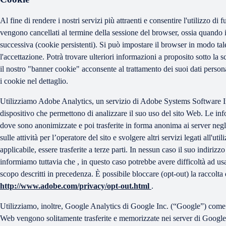
Al fine di rendere i nostri servizi più attraenti e consentire l'utilizzo di
vengono cancellati al termine della sessione del browser, ossia quando i
successiva (cookie persistenti). Si può impostare il browser in modo tale 
l'accettazione. Potrà trovare ulteriori informazioni a proposito sotto la
il nostro "banner cookie" acconsente al trattamento dei suoi dati personal
i cookie nel dettaglio.
Utilizziamo Adobe Analytics, un servizio di Adobe Systems Software Ir
dispositivo che permettono di analizzare il suo uso del sito Web. Le info
dove sono anonimizzate e poi trasferite in forma anonima ai server negli 
sulle attività per l’operatore del sito e svolgere altri servizi legati all'u
applicabile, essere trasferite a terze parti. In nessun caso il suo indiri
informiamo tuttavia che , in questo caso potrebbe avere difficoltà ad usar
scopo descritti in precedenza. È possibile bloccare (opt-out) la raccolta
http://www.adobe.com/privacy/opt-out.html
.
Utilizziamo, inoltre, Google Analytics di Google Inc. (“Google”) come s
Web vengono solitamente trasferite e memorizzate nei server di Google ne