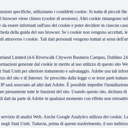
 funzioni specifiche, utilizziamo i cosiddetti cookie. Si tratta di piccoli 
l browser viene chiuso (cookie di sessione). Altri cookie rimangono sul 
da essere informati sull'uso dei cookie e poter decidere in ciascun caso s
 scheda della guida del suo browser. Se i cookie non vengono accettati, l
i attraverso i cookie. Tali dati personali vengono trattati ai sensi dell'
eland Limited (4-6 Riverwalk Citywest Business Campus, Dublino 24, Ir
rmazioni generate dal cookie in merito al suo utilizzo di questo sito Web
Stati Uniti per ulteriore trattamento e salvataggio. Adobe usa tali infor
tilizzo del sito e di Internet. Se prescritto dalla legge o se terze parti tr
zzo IP sarà associato ad altri dati Adobe. È possibile impedire l'installaz
e pienamente tutte le funzioni del sito. Usando questo sito, dichiara di a
 di dati da parte di Adobe in qualsiasi momento con effetto non retroattiv
ervizio di analisi Web. Anche Google Analytics utilizza dei cookie. Le 
gli Stati Uniti. Tuttavia, prima di questo trasferimento, il suo indiriz