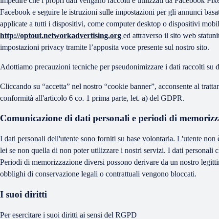
impedire che i propri dati vengano raccolti e utilizzati da Facebook Pix
Facebook e seguire le istruzioni sulle impostazioni per gli annunci basat
applicate a tutti i dispositivi, come computer desktop o dispositivi mobi
http://optout.networkadvertising.org
ed attraverso il sito web statun
impostazioni privacy tramite l’apposita voce presente sul nostro sito.
Adottiamo precauzioni tecniche per pseudonimizzare i dati raccolti su di 
Cliccando su “accetta” nel nostro “cookie banner”, acconsente al trattamen
conformità all'articolo 6 co. 1 prima parte, let. a) del GDPR.
Comunicazione di dati personali e periodi di memorizz
I dati personali dell'utente sono forniti su base volontaria. L'utente non
lei se non quella di non poter utilizzare i nostri servizi. I dati persona
Periodi di memorizzazione diversi possono derivare da un nostro legittim
obblighi di conservazione legali o contrattuali vengono bloccati.
I suoi diritti
Per esercitare i suoi diritti ai sensi del RGPD