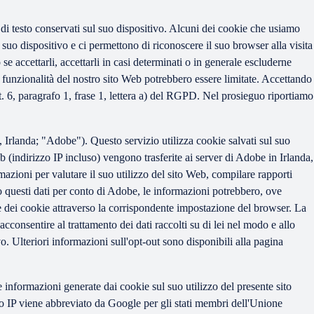
file di testo conservati sul suo dispositivo. Alcuni dei cookie che usiamo
suo dispositivo e ci permettono di riconoscere il suo browser alla visita
e accettarli, accettarli in casi determinati o in generale escluderne
e funzionalità del nostro sito Web potrebbero essere limitate. Accettando
art. 6, paragrafo 1, frase 1, lettera a) del RGPD. Nel prosieguo riportiamo
landa; "Adobe"). Questo servizio utilizza cookie salvati sul suo
 (indirizzo IP incluso) vengono trasferite ai server di Adobe in Irlanda,
mazioni per valutare il suo utilizzo del sito Web, compilare rapporti
attano questi dati per conto di Adobe, le informazioni potrebbero, ove
ione dei cookie attraverso la corrispondente impostazione del browser. La
cconsentire al trattamento dei dati raccolti su di lei nel modo e allo
o. Ulteriori informazioni sull'opt-out sono disponibili alla pagina
informazioni generate dai cookie sul suo utilizzo del presente sito
zo IP viene abbreviato da Google per gli stati membri dell'Unione