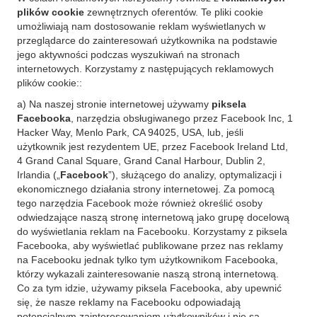
plików cookie
zewnętrznych oferentów. Te pliki cookie
umożliwiają nam dostosowanie reklam wyświetlanych w
przeglądarce do zainteresowań użytkownika na podstawie
jego aktywności podczas wyszukiwań na stronach
internetowych. Korzystamy z następujących reklamowych
plików cookie::
a) Na naszej stronie internetowej używamy
piksela
Facebooka
, narzędzia obsługiwanego przez Facebook Inc, 1
Hacker Way, Menlo Park, CA 94025, USA, lub, jeśli
użytkownik jest rezydentem UE, przez Facebook Ireland Ltd,
4 Grand Canal Square, Grand Canal Harbour, Dublin 2,
Irlandia („
Facebook
”), służącego do analizy, optymalizacji i
ekonomicznego działania strony internetowej. Za pomocą
tego narzędzia Facebook może również określić osoby
odwiedzające naszą stronę internetową jako grupę docelową
do wyświetlania reklam na Facebooku. Korzystamy z piksela
Facebooka, aby wyświetlać publikowane przez nas reklamy
na Facebooku jednak tylko tym użytkownikom Facebooka,
którzy wykazali zainteresowanie naszą stroną internetową.
Co za tym idzie, używamy piksela Facebooka, aby upewnić
się, że nasze reklamy na Facebooku odpowiadają
potencjalnym zainteresowaniom użytkowników i nie są