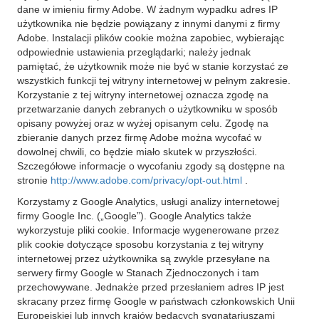
dane w imieniu firmy Adobe. W żadnym wypadku adres IP
użytkownika nie będzie powiązany z innymi danymi z firmy
Adobe. Instalacji plików cookie można zapobiec, wybierając
odpowiednie ustawienia przeglądarki; należy jednak
pamiętać, że użytkownik może nie być w stanie korzystać ze
wszystkich funkcji tej witryny internetowej w pełnym zakresie.
Korzystanie z tej witryny internetowej oznacza zgodę na
przetwarzanie danych zebranych o użytkowniku w sposób
opisany powyżej oraz w wyżej opisanym celu. Zgodę na
zbieranie danych przez firmę Adobe można wycofać w
dowolnej chwili, co będzie miało skutek w przyszłości.
Szczegółowe informacje o wycofaniu zgody są dostępne na
stronie
http://www.adobe.com/privacy/opt-out.html
.
Korzystamy z Google Analytics, usługi analizy internetowej
firmy Google Inc. („Google”). Google Analytics także
wykorzystuje pliki cookie. Informacje wygenerowane przez
plik cookie dotyczące sposobu korzystania z tej witryny
internetowej przez użytkownika są zwykle przesyłane na
serwery firmy Google w Stanach Zjednoczonych i tam
przechowywane. Jednakże przed przesłaniem adres IP jest
skracany przez firmę Google w państwach członkowskich Unii
Europejskiej lub innych krajów będących sygnatariuszami