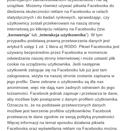
uciążliwe. Możemy również używać piksela Facebooka do
śledzenia skuteczności reklam na Facebooku w celach
statystycznych i do badań rynkowych, sprawdzając, czy
użytkownicy zostali przekierowani na naszą stronę
internetową po kliknięciu reklamy na Facebooku (tzw.
„
konwersja
” lub „
interakcja użytkownika
”). W tym
przypadku podstawą prawną przetwarzania danych jest
artykuł 6 ustęp 1 zd. 1 litera a) RODO. Piksel Facebooka jest
używany bezpośrednio przez Facebooka w momencie
odwiedzania naszej strony internetowej i może ustawić plik
cookie na urządzeniu użytkownika. Jeśli następnie
użytkownik zaloguje się na Facebooku lub już jest tam
zalogowana, wizyta na naszej stronie zostanie zapisana w
jego profilu. Dane zebrane o użytkowniku są dla nas
anonimowe, więc nie dają nam żadnych odniesień do jego
tożsamości. Facebook jednak zapisuje i przetwarza te dane,
aby możliwe było powiązanie z danym profilem użytkownika.
Oznacza to, że na podstawie przetworzonych danych
możliwe jest tworzenie profilów użytkowników. Facebook
przetwarza te dane zgodnie ze swoją polityką prywatności.
Więcej informacji na temat sposobu działania piksela
Facebooka oraz wyświetlania reklam na Facebooku można