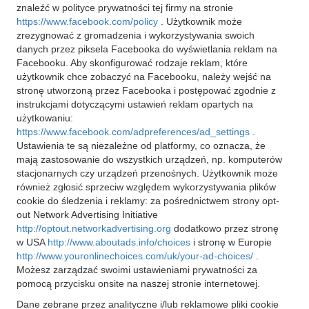
znaleźć w polityce prywatności tej firmy na stronie
https://www.facebook.com/policy
. Użytkownik może
zrezygnować z gromadzenia i wykorzystywania swoich
danych przez piksela Facebooka do wyświetlania reklam na
Facebooku. Aby skonfigurować rodzaje reklam, które
użytkownik chce zobaczyć na Facebooku, należy wejść na
stronę utworzoną przez Facebooka i postępować zgodnie z
instrukcjami dotyczącymi ustawień reklam opartych na
użytkowaniu:
https://www.facebook.com/adpreferences/ad_settings
.
Ustawienia te są niezależne od platformy, co oznacza, że
mają zastosowanie do wszystkich urządzeń, np. komputerów
stacjonarnych czy urządzeń przenośnych. Użytkownik może
również zgłosić sprzeciw względem wykorzystywania plików
cookie do śledzenia i reklamy: za pośrednictwem strony opt-
out Network Advertising Initiative
http://optout.networkadvertising.org
dodatkowo przez stronę
w USA
http://www.aboutads.info/choices
i stronę w Europie
http://www.youronlinechoices.com/uk/your-ad-choices/
.
Możesz zarządzać swoimi ustawieniami prywatności za
pomocą przycisku onsite na naszej stronie internetowej.
Dane zebrane przez analityczne i/lub reklamowe pliki cookie