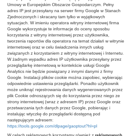
Umowy w Europejskim Obszarze Gospodarczym. Pełny
adres IP jest przesyłany na serwer firmy Google w Stanach
Zjednoczonych i skracany tam tylko w wyjątkowych
sytuacjach. W imieniu operatora witryny internetowej firma
Google wykorzystuje te informacje do oceny sposobu
korzystania z witryny internetowej przez użytkownika,
tworzenia raportów dla operatora na temat działań w witrynie
internetowej oraz w celu świadczenia innych usług
związanych z korzystaniem z witryny internetowej i Internetu.
W żadnym wypadku adres IP użytkownika przesyłany przez
przeglądarkę internetową w kontekście usługi Google
Analytics nie będzie powiązany z innymi danymi z firmy
Google. Instalacji plików cookie można zapobiec, wybierając
odpowiednie ustawienia przeglądarki. Ponadto użytkownik
może uniknąć rejestrowania danych wygenerowanych przez
plik Cookie odnoszących się do korzystania przez niego ze
strony internetowej (wraz z adresem IP) przez Google oraz
przetwarzania tych danych przez Google, pobierając i
instalując wtyczkę do przeglądarki dostępną pod
następującym adresem:
https://tools.google.com/dlpage/gaoptout?hl=pl
W celach reklamowych korzystamy również z
reklamowych