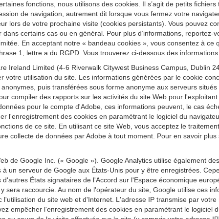
ertaines fonctions, nous utilisons des cookies. Il s’agit de petits fichier
ession de navigation, autrement dit lorsque vous fermez votre navigateu
r lors de votre prochaine visite (cookies persistants). Vous pouvez conf
r dans certains cas ou en général. Pour plus d’informations, reportez-vo
re limitée. En acceptant notre « bandeau cookies », vous consentez à ce
 phrase 1, lettre a du RGPD. Vous trouverez ci-dessous des informations 
e Ireland Limited (4-6 Riverwalk Citywest Business Campus, Dublin 24,
r votre utilisation du site. Les informations générées par le cookie conc
 anonymes, puis transférées sous forme anonyme aux serveurs situés au
our compiler des rapports sur les activités du site Web pour l'exploitant d
t ces données pour le compte d'Adobe, ces informations peuvent, le cas éc
quer l'enregistrement des cookies en paramétrant le logiciel du navig
 fonctions de ce site. En utilisant ce site Web, vous acceptez le traitem
re collecte de données par Adobe à tout moment. Pour en savoir plus sur
eb de Google Inc. (« Google »). Google Analytics utilise également de
es à un serveur de Google aux États-Unis pour y être enregistrées. Cepe
'autres États signataires de l'Accord sur l'Espace économique europ
sera raccourcie. Au nom de l'opérateur du site, Google utilise ces inform
vec l'utilisation du site web et d'Internet. L'adresse IP transmise par vo
z empêcher l'enregistrement des cookies en paramétrant le logiciel du