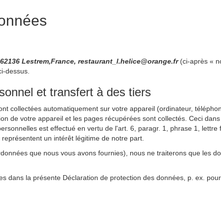
données
,62136 Lestrem,France, restaurant_l.helice@orange.fr
(ci-après « n
ci-dessus.
nnel et transfert à des tiers
sont collectées automatiquement sur votre appareil (ordinateur, téléphone
ation de votre appareil et les pages récupérées sont collectés. Ceci dans
rsonnelles est effectué en vertu de l'art. 6, paragr. 1, phrase 1, lett
s représentent un intérêt légitime de notre part.
rdonnées que nous vous avons fournies), nous ne traiterons que les d
es dans la présente Déclaration de protection des données, p. ex. pour