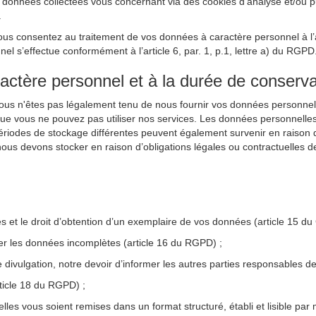
nnées collectées vous concernant via des cookies d’analyse et/ou publi
.
ous consentez au traitement de vos données à caractère personnel à l’ai
 s’effectue conformément à l’article 6, par. 1, p.1, lettre a) du RGPD
ractère personnel et à la durée de conserva
Vous n'êtes pas légalement tenu de nous fournir vos données personnel
que vous ne pouvez pas utiliser nos services. Les données personnelle
périodes de stockage différentes peuvent également survenir en raison d’
ous devons stocker en raison d’obligations légales ou contractuelles d
les et le droit d’obtention d’un exemplaire de vos données (article 15 d
ter les données incomplètes (article 16 du RGPD) ;
e divulgation, notre devoir d’informer les autres parties responsables
rticle 18 du RGPD) ;
lles vous soient remises dans un format structuré, établi et lisible par