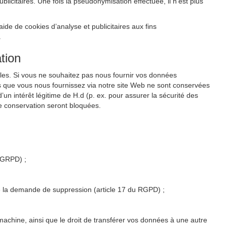
citaires. Une fois la pseudonymisation effectuée, il n’est plus
de de cookies d’analyse et publicitaires aux fins
.
tion
les. Si vous ne souhaitez pas nous fournir vos données
s que vous nous fournissez via notre site Web ne sont conservées
un intérêt légitime de H.d (p. ex. pour assurer la sécurité des
e conservation seront bloquées.
u GRPD) ;
 de la demande de suppression (article 17 du RGPD) ;
 machine, ainsi que le droit de transférer vos données à une autre