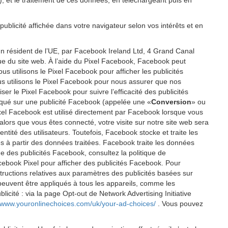
P), et le traitement de ces données, en téléchargeant puis en
publicité affichée dans votre navigateur selon vos intérêts et en
un résident de l’UE, par Facebook Ireland Ltd, 4 Grand Canal
ique du site web. À l’aide du Pixel Facebook, Facebook peut
 utilisons le Pixel Facebook pour afficher les publicités
us utilisons le Pixel Facebook pour nous assurer que nos
er le Pixel Facebook pour suivre l’efficacité des publicités
cliqué sur une publicité Facebook (appelée une «
Conversion
» ou
 Pixel Facebook est utilisé directement par Facebook lorsque vous
alors que vous êtes connecté, votre visite sur notre site web sera
tité des utilisateurs. Toutefois, Facebook stocke et traite les
éés à partir des données traitées. Facebook traite les données
e des publicités Facebook, consultez la politique de
cebook Pixel pour afficher des publicités Facebook. Pour
tructions relatives aux paramètres des publicités basées sur
 peuvent être appliqués à tous les appareils, comme les
icité : via la page Opt-out de Network Advertising Initiative
//www.youronlinechoices.com/uk/your-ad-choices/
. Vous pouvez