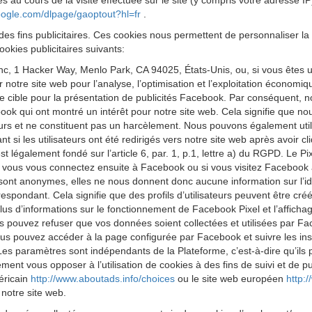
s au cours de la visite effectuée sur le site (y compris votre adresse I
google.com/dlpage/gaoptout?hl=fr
.
des fins publicitaires. Ces cookies nous permettent de personnaliser la 
okies publicitaires suivants:
 Inc, 1 Hacker Way, Menlo Park, CA 94025, États-Unis, ou, si vous êtes 
ur notre site web pour l’analyse, l’optimisation et l’exploitation économ
cible pour la présentation de publicités Facebook. Par conséquent, nous
k qui ont montré un intérêt pour notre site web. Cela signifie que no
eurs et ne constituent pas un harcèlement. Nous pouvons également utilis
 si les utilisateurs ont été redirigés vers notre site web après avoir 
est légalement fondé sur l’article 6, par. 1, p.1, lettre a) du RGPD. Le
 Si vous vous connectez ensuite à Facebook ou si vous visitez Facebook 
 sont anonymes, elles ne nous donnent donc aucune information sur l’iden
respondant. Cela signifie que des profils d’utilisateurs peuvent être cr
us d’informations sur le fonctionnement de Facebook Pixel et l’affichag
s pouvez refuser que vos données soient collectées et utilisées par Fa
us pouvez accéder à la page configurée par Facebook et suivre les ins
Les paramètres sont indépendants de la Plateforme, c’est-à-dire qu’ils
t vous opposer à l’utilisation de cookies à des fins de suivi et de publ
méricain
http://www.aboutads.info/choices
ou le site web européen
http:
 notre site web.