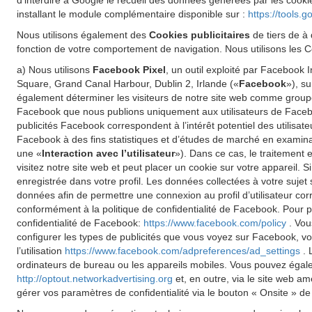
d'interdire à Google le recueil des données générées par les cookie
installant le module complémentaire disponible sur :
https://tools.
Nous utilisons également des
Cookies publicitaires
de tiers de à 
fonction de votre comportement de navigation. Nous utilisons les Co
a) Nous utilisons
Facebook Pixel
, un outil exploité par Facebook
Square, Grand Canal Harbour, Dublin 2, Irlande («
Facebook
»), s
également déterminer les visiteurs de notre site web comme groupe 
Facebook que nous publions uniquement aux utilisateurs de Faceboo
publicités Facebook correspondent à l’intérêt potentiel des utilisat
Facebook à des fins statistiques et d’études de marché en examinant
une «
Interaction avec l’utilisateur
»). Dans ce cas, le traitement 
visitez notre site web et peut placer un cookie sur votre appareil.
enregistrée dans votre profil. Les données collectées à votre sujet
données afin de permettre une connexion au profil d’utilisateur cor
conformément à la politique de confidentialité de Facebook. Pour pl
confidentialité de Facebook:
https://www.facebook.com/policy
. Vou
configurer les types de publicités que vous voyez sur Facebook, vo
l’utilisation
https://www.facebook.com/adpreferences/ad_settings
. 
ordinateurs de bureau ou les appareils mobiles. Vous pouvez égalemen
http://optout.networkadvertising.org
et, en outre, via le site web a
gérer vos paramètres de confidentialité via le bouton « Onsite » de