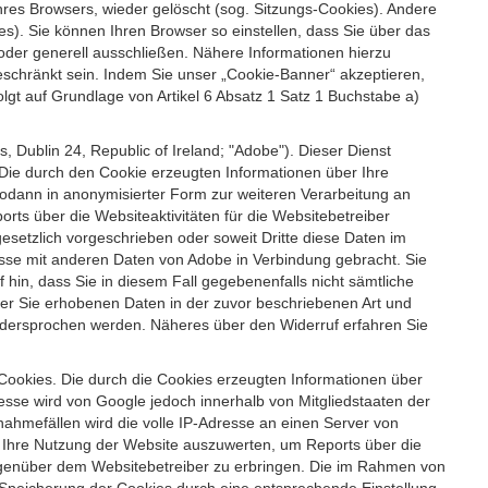
es Browsers, wieder gelöscht (sog. Sitzungs-Cookies). Andere
). Sie können Ihren Browser so einstellen, dass Sie über das
der generell ausschließen. Nähere Informationen hierzu
geschränkt sein. Indem Sie unser „Cookie-Banner“ akzeptieren,
t auf Grundlage von Artikel 6 Absatz 1 Satz 1 Buchstabe a)
 Dublin 24, Republic of Ireland; "Adobe"). Dieser Dienst
Die durch den Cookie erzeugten Informationen über Ihre
sodann in anonymisierter Form zur weiteren Verarbeitung an
ts über die Websiteaktivitäten für die Websitebetreiber
setzlich vorgeschrieben oder soweit Dritte diese Daten im
esse mit anderen Daten von Adobe in Verbindung gebracht. Sie
 hin, dass Sie in diesem Fall gegebenenfalls nicht sämtliche
ber Sie erhobenen Daten in der zuvor beschriebenen Art und
idersprochen werden. Näheres über den Widerruf erfahren Sie
 Cookies. Die durch die Cookies erzeugten Informationen über
esse wird von Google jedoch innerhalb von Mitgliedstaaten der
hmefällen wird die volle IP-Adresse an einen Server von
m Ihre Nutzung der Website auszuwerten, um Reports über die
egenüber dem Websitebetreiber zu erbringen. Die im Rahmen von