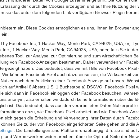
 nicht mit anderen Daten von Google zusammengeführt. Sie können die
 Erfassung der durch die Cookies erzeugten und auf Ihre Nutzung der 
m sie das unter dem folgenden Link verfügbare Browser-Plugin herunte
anbietern ein. Diese Cookies ermöglichen es uns, Ihnen im Browser ang
 ein:
ed by Facebook Inc, 1 Hacker Way, Menlo Park, CA 94025, USA, or, if y
 Inc., 1 Hacker Way, Menlo Park, CA 94025, USA, oder, falls Sie in de
riebenes Tool, zur Analyse, zur Optimierung und zum wirtschaftlichen B
ellung von Facebook-Anzeigen bestimmen. Daher verwenden wir Faceboo
te gezeigt haben. Das bedeutet, dass wir mit Hilfe von Facebook Pixe
n. Wir können Facebook Pixel auch dazu einsetzen, die Wirksamkeit vo
Nutzer nach dem Anklicken einer Facebook-Anzeige auf unsere Website
chtlich auf Artikel 6 Absatz 1 S. 1 Buchstabe a) DSGVO. Facebook Pixel
e sich dann in Facebook einloggen oder Facebook besuchen, während S
uns anonym, also erhalten wir dadurch keine Informationen über die Ide
ich ist. Das bedeutet, dass aus den verarbeiteten Daten Nutzerprofile
ormationen dazu, wie Facebook Pixel arbeitet und wie Facebook-Anzei
nen sich gegen die Erhebung und Verwendung Ihrer Daten durch Faceb
, können Sie zu der von Facebook eingerichteten Seite gehen und die 
ettings
. Die Einstellungen sind Plattform-unabhängig, d.h. sie sind a
- und Werbezwecken widersprechen: über die Opt-out-Seite der Network