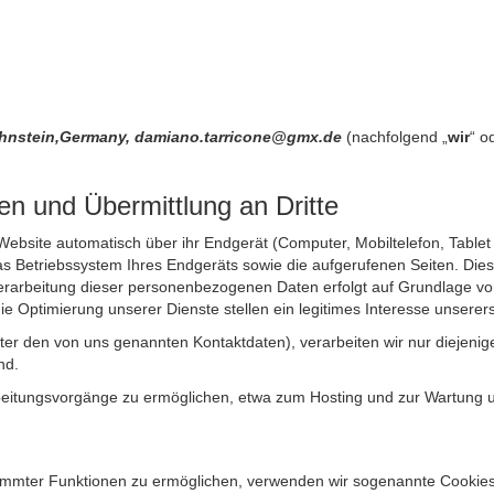
2 Lahnstein,Germany, damiano.tarricone@gmx.de
(nachfolgend „
wir
“ o
n und Übermittlung an Dritte
site automatisch über ihr Endgerät (Computer, Mobiltelefon, Tablet et
 Betriebssystem Ihres Endgeräts sowie die aufgerufenen Seiten. Dies 
rarbeitung dieser personenbezogenen Daten erfolgt auf Grundlage von
Optimierung unserer Dienste stellen ein legitimes Interesse unsererse
unter den von uns genannten Kontaktdaten), verarbeiten wir nur diejen
nd.
itungsvorgänge zu ermöglichen, etwa zum Hosting und zur Wartung uns
timmter Funktionen zu ermöglichen, verwenden wir sogenannte Cookies. 