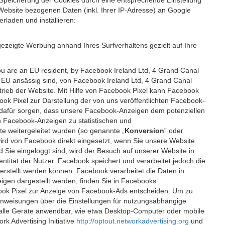
 Speicherung der Cookies durch eine entsprechende Einstellung
Website bezogenen Daten (inkl. Ihrer IP-Adresse) an Google
rladen und installieren:
ezeigte Werbung anhand Ihres Surfverhaltens gezielt auf Ihre
ou are an EU resident, by Facebook Ireland Ltd, 4 Grand Canal
r EU ansässig sind, von Facebook Ireland Ltd, 4 Grand Canal
etrieb der Website. Mit Hilfe von Facebook Pixel kann Facebook
k Pixel zur Darstellung der von uns veröffentlichten Facebook-
l dafür sorgen, dass unsere Facebook-Anzeigen dem potenziellen
n Facebook-Anzeigen zu statistischen und
 weitergeleitet wurden (so genannte „
Konversion
” oder
 wird von Facebook direkt eingesetzt, wenn Sie unsere Website
ie eingeloggt sind, wird der Besuch auf unserer Website in
ntität der Nutzer. Facebook speichert und verarbeitet jedoch die
 erstellt werden können. Facebook verarbeitet die Daten in
gen dargestellt werden, finden Sie in Facebooks
ook Pixel zur Anzeige von Facebook-Ads entscheiden. Um zu
Anweisungen über die Einstellungen für nutzungsabhängige
uf alle Geräte anwendbar, wie etwa Desktop-Computer oder mobile
 Advertising Initiative
http://optout.networkadvertising.org
und