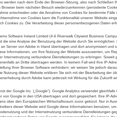
s werden nach dem Ende der Browser-Sitzung, also nach Schließen Ihr
n Browser beim nächsten Besuch wiederzuerkennen (persistente Cookies
ahme entscheiden oder die Annahme von Cookies für bestimmte Fälle o
r Nichtannahme von Cookies kann die Funktionalität unserer Website ein
h Cookies zu. Die Verarbeitung dieser personenbezogenen Daten erfolg
ems Software Ireland Limited (4-6 Riverwalk Citywest Business Campus,
d die eine Analyse der Benutzung der Website durch Sie ermöglichen. 
n an Server von Adobe in Irland übertragen und dort anonymisiert und 
iese Informationen, um Ihre Nutzung der Website auszuwerten, um Repor
Internetnutzung verbundene Dienstleistungen zu erbringen. Soweit ge
nenfalls an Dritte übertragen werden. In keinem Fall wird Ihre IP-Adr
ellung Ihrer Browser Software verhindern; wir weisen Sie jedoch darauf
ie Nutzung dieser Website erklären Sie sich mit der Bearbeitung der ü
nerhebung durch Adobe kann jederzeit mit Wirkung für die Zukunft w
st der Google Inc. („Google“). Google Analytics verwendet gleichfalls
r von Google in den USA übertragen und dort gespeichert. Ihre IP-Adr
s über den Europäischen Wirtschaftsraum zuvor gekürzt. Nur in Ausna
etreibers dieser Website wird Google diese Informationen benutzen, u
bsitenutzung und der Internetnutzung verbundene Dienstleistungen g