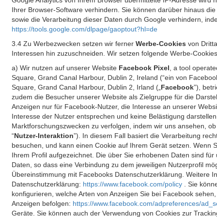
Google Analytics von Ihrem Browser übermittelte IP-Adresse wird
Ihrer Browser-Software verhindern. Sie können darüber hinaus die
sowie die Verarbeitung dieser Daten durch Google verhindern, inde
https://tools.google.com/dlpage/gaoptout?hl=de
3.4 Zu Werbezwecken setzen wir ferner
Werbe-Cookies
von Dritt
Interessen hin zuzuschneiden. Wir setzen folgende Werbe-Cookies
a) Wir nutzen auf unserer Website
Facebook Pixel
, a tool operat
Square, Grand Canal Harbour, Dublin 2, Ireland (“ein von Facebook
Square, Grand Canal Harbour, Dublin 2, Irland („
Facebook
”), bet
zudem die Besucher unserer Website als Zielgruppe für die Darst
Anzeigen nur für Facebook-Nutzer, die Interesse an unserer Websi
Interesse der Nutzer entsprechen und keine Belästigung darstelle
Marktforschungszwecken zu verfolgen, indem wir uns ansehen, ob 
“
Nutzer-Interaktion
”). In diesem Fall basiert die Verarbeitung re
besuchen, und kann einen Cookie auf Ihrem Gerät setzen. Wenn Si
Ihrem Profil aufgezeichnet. Die über Sie erhobenen Daten sind für 
Daten, so dass eine Verbindung zu dem jeweiligen Nutzerprofil mögl
Übereinstimmung mit Facebooks Datenschutzerklärung. Weitere Inf
Datenschutzerklärung:
https://www.facebook.com/policy
. Sie kön
konfigurieren, welche Arten von Anzeigen Sie bei Facebook sehen
Anzeigen befolgen:
https://www.facebook.com/adpreferences/ad_s
Geräte. Sie können auch der Verwendung von Cookies zur Tracking