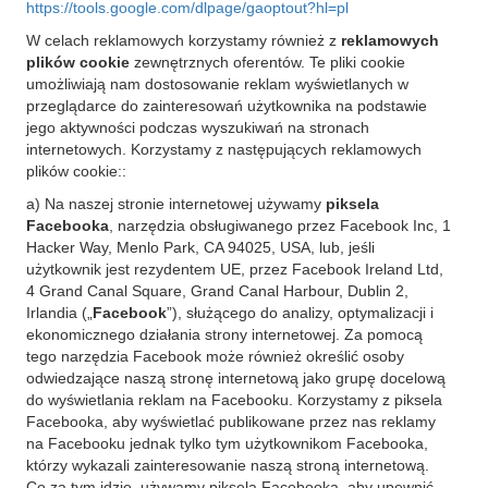
https://tools.google.com/dlpage/gaoptout?hl=pl
W celach reklamowych korzystamy również z
reklamowych
plików cookie
zewnętrznych oferentów. Te pliki cookie
umożliwiają nam dostosowanie reklam wyświetlanych w
przeglądarce do zainteresowań użytkownika na podstawie
jego aktywności podczas wyszukiwań na stronach
internetowych. Korzystamy z następujących reklamowych
plików cookie::
a) Na naszej stronie internetowej używamy
piksela
Facebooka
, narzędzia obsługiwanego przez Facebook Inc, 1
Hacker Way, Menlo Park, CA 94025, USA, lub, jeśli
użytkownik jest rezydentem UE, przez Facebook Ireland Ltd,
4 Grand Canal Square, Grand Canal Harbour, Dublin 2,
Irlandia („
Facebook
”), służącego do analizy, optymalizacji i
ekonomicznego działania strony internetowej. Za pomocą
tego narzędzia Facebook może również określić osoby
odwiedzające naszą stronę internetową jako grupę docelową
do wyświetlania reklam na Facebooku. Korzystamy z piksela
Facebooka, aby wyświetlać publikowane przez nas reklamy
na Facebooku jednak tylko tym użytkownikom Facebooka,
którzy wykazali zainteresowanie naszą stroną internetową.
Co za tym idzie, używamy piksela Facebooka, aby upewnić