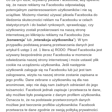
się, że nasze reklamy na Facebooku odpowiadają
potencjalnym zainteresowaniom użytkowników i nie są
uciążliwe. Możemy również używać piksela Facebooka do
śledzenia skuteczności reklam na Facebooku w celach
statystycznych i do badań rynkowych, sprawdzając, czy
użytkownicy zostali przekierowani na naszą stronę
internetową po kliknięciu reklamy na Facebooku (tzw.
„
konwersja
” lub „
interakcja użytkownika
”). W tym
przypadku podstawą prawną przetwarzania danych jest
artykuł 6 ustęp 1 zd. 1 litera a) RODO. Piksel Facebooka jest
używany bezpośrednio przez Facebooka w momencie
odwiedzania naszej strony internetowej i może ustawić plik
cookie na urządzeniu użytkownika. Jeśli następnie
użytkownik zaloguje się na Facebooku lub już jest tam
zalogowana, wizyta na naszej stronie zostanie zapisana w
jego profilu. Dane zebrane o użytkowniku są dla nas
anonimowe, więc nie dają nam żadnych odniesień do jego
tożsamości. Facebook jednak zapisuje i przetwarza te dane,
aby możliwe było powiązanie z danym profilem użytkownika.
Oznacza to, że na podstawie przetworzonych danych
możliwe jest tworzenie profilów użytkowników. Facebook
przetwarza te dane zgodnie ze swoją polityką prywatności.