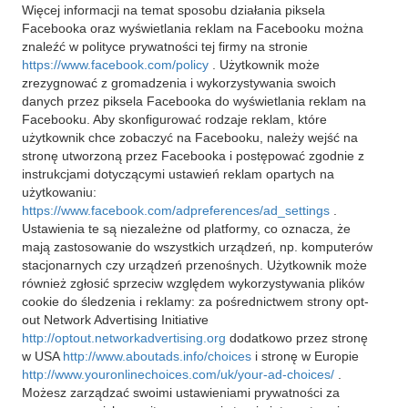
Więcej informacji na temat sposobu działania piksela
Facebooka oraz wyświetlania reklam na Facebooku można
znaleźć w polityce prywatności tej firmy na stronie
https://www.facebook.com/policy
. Użytkownik może
zrezygnować z gromadzenia i wykorzystywania swoich
danych przez piksela Facebooka do wyświetlania reklam na
Facebooku. Aby skonfigurować rodzaje reklam, które
użytkownik chce zobaczyć na Facebooku, należy wejść na
stronę utworzoną przez Facebooka i postępować zgodnie z
instrukcjami dotyczącymi ustawień reklam opartych na
użytkowaniu:
https://www.facebook.com/adpreferences/ad_settings
.
Ustawienia te są niezależne od platformy, co oznacza, że
mają zastosowanie do wszystkich urządzeń, np. komputerów
stacjonarnych czy urządzeń przenośnych. Użytkownik może
również zgłosić sprzeciw względem wykorzystywania plików
cookie do śledzenia i reklamy: za pośrednictwem strony opt-
out Network Advertising Initiative
http://optout.networkadvertising.org
dodatkowo przez stronę
w USA
http://www.aboutads.info/choices
i stronę w Europie
http://www.youronlinechoices.com/uk/your-ad-choices/
.
Możesz zarządzać swoimi ustawieniami prywatności za