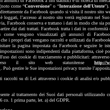
li annunci di Facebook a fini statistici e di ricerca di merca
 (noto come “
Conversione
” o “
Interazione dell'Utente
”).
 direttamente da Facebook quando si visita il nostro sito 
 loggati, l’accesso al nostro sito verrà registrato nel Su
avia, Facebook conserva e trattano i dati in modo che sia po
partire dai dati trattati. Facebook tratta i dati in conformi
come vengono visualizzati gli annunci di Facebook,
 che i propri dati vengano raccolti e utilizzati da Facebo
itare la pagina impostata da Facebook e seguire le istru
 impostazioni sono indipendenti dalla piattaforma, cioè po
'uso dei cookie di tracciamento e pubblicitari: attraverso
verso il sito web statunitense
http:/
/
. Può gestire le Sue impostazioni privacy tramite l’apposita
 raccolti su di Lei attraverso i cookie di analisi e/o pub
te al trattamento dei Suoi dati personali utilizzando cooki
 6 co. 1 prima parte, let. a) del GDPR.