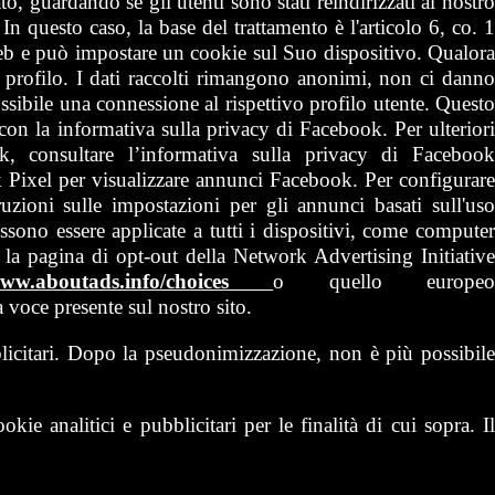
to, guardando se gli utenti sono stati reindirizzati al nostro
 In questo caso, la base del trattamento è l'articolo 6, co. 
web e può impostare un cookie sul Suo dispositivo. Qualora
o profilo. I dati raccolti rimangono anonimi, non ci danno
ssibile una connessione al rispettivo profilo utente. Questo
tà con la informativa sulla privacy di Facebook. Per ulteriori
 consultare l’informativa sulla privacy di Facebook
ok Pixel per visualizzare annunci Facebook. Per configurar
zioni sulle impostazioni per gli annunci basati sull'uso
ssono essere applicate a tutti i dispositivi, come computer
 la pagina di opt-out della Network Advertising Initiative
/www.aboutads.info/choices
o quello europe
 voce presente sul nostro sito.
blicitari. Dopo la pseudonimizzazione, non è più possibile
e analitici e pubblicitari per le finalità di cui sopra. Il