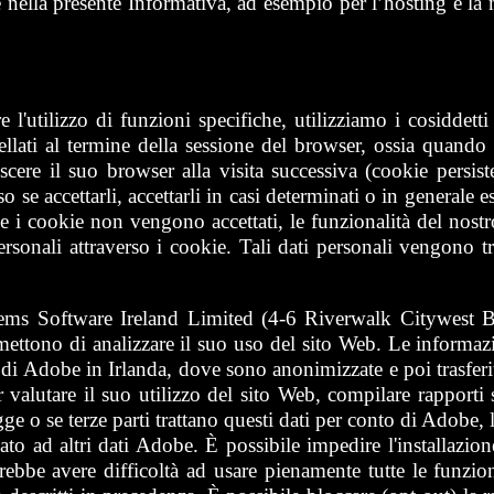
te nella presente Informativa, ad esempio per l’hosting e la
e l'utilizzo di funzioni specifiche, utilizziamo i cosiddetti
ati al termine della sessione del browser, ossia quando i
ere il suo browser alla visita successiva (cookie persist
 se accettarli, accettarli in casi determinati o in generale e
e i cookie non vengono accettati, le funzionalità del nostr
onali attraverso i cookie. Tali dati personali vengono tratta
tems Software Ireland Limited (4-6 Riverwalk Citywest 
rmettono di analizzare il suo uso del sito Web. Le informaz
 di Adobe in Irlanda, dove sono anonimizzate e poi trasferit
alutare il suo utilizzo del sito Web, compilare rapporti sul
 legge o se terze parti trattano questi dati per conto di Adobe
ciato ad altri dati Adobe. È possibile impedire l'installazi
bbe avere difficoltà ad usare pienamente tutte le funzioni