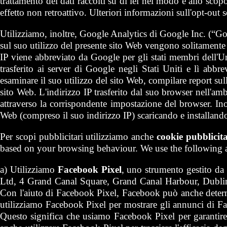
trattamento dei dati raccolti su di lei nel modo e allo scop
effetto non retroattivo. Ulteriori informazioni sull'opt-out
Utilizziamo, inoltre, Google Analytics di Google Inc. (“Go
sul suo utilizzo del presente sito Web vengono solitamente t
IP viene abbreviato da Google per gli stati membri dell'U
trasferito ai server di Google negli Stati Uniti e lì abbr
esaminare il suo utilizzo del sito Web, compilare report sulle 
sito Web. L'indirizzo IP trasferito dal suo browser nell'a
attraverso la corrispondente impostazione del browser. Inolt
Web (compreso il suo indirizzo IP) scaricando e installando
Per scopi pubblicitari utilizziamo anche
cookie pubblicita
based on your browsing behaviour. We use the following a
a) Utilizziamo
Facebook Pixel
, uno strumento gestito d
Ltd, 4 Grand Canal Square, Grand Canal Harbour, Dublin
Con l'aiuto di Facebook Pixel, Facebook può anche determi
utilizziamo Facebook Pixel per mostrare gli annunci di Fac
Questo significa che usiamo Facebook Pixel per garantire 