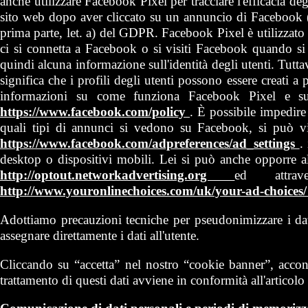
anche utilizzare Facebook Pixel per tracciare l'efficacia deg
sito web dopo aver cliccato su un annuncio di Facebook
prima parte, let. a) del GDPR. Facebook Pixel è utilizzato
ci si connetta a Facebook o si visiti Facebook quando si è
quindi alcuna informazione sull'identità degli utenti. Tutt
significa che i profili degli utenti possono essere creati a 
informazioni su come funziona Facebook Pixel e su 
https://www.facebook.com/policy
. È possibile impedire
quali tipi di annunci si vedono su Facebook, si può vis
https://www.facebook.com/adpreferences/ad_settings
.
desktop o dispositivi mobili. Lei si può anche opporre all
http://optout.networkadvertising.org
ed attra
http://www.youronlinechoices.com/uk/your-ad-choices
Adottiamo precauzioni tecniche per pseudonimizzare i dati
assegnare direttamente i dati all'utente.
Cliccando su “accetta” nel nostro “cookie banner”, acconsen
trattamento di questi dati avviene in conformità all'articolo