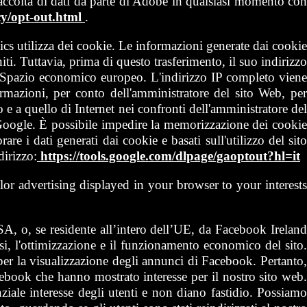
 raccolta di dati da parte di Adobe in qualsiasi momento con
y/opt-out.html
.
s utilizza dei cookie. Le informazioni generate dai cookie
ti. Tuttavia, prima di questo trasferimento, il suo indirizzo
lo Spazio economico europeo. L'indirizzo IP completo viene
formazioni, per conto dell'amministratore del sito Web, per
zzo e a quello di Internet nei confronti dell'amministratore del
i Google. È possibile impedire la memorizzazione dei cookie
e i dati generati dai cookie e basati sull'utilizzo del sito
dirizzo:
https://tools.google.com/dlpage/gaoptout?hl=it
lor advertising displayed in your browser to your interest
 o, se residente all’intero dell’UE, da Facebook Irelan
lisi, l'ottimizzazione e il funzionamento economico del sito
er la visualizzazione degli annunci di Facebook. Pertanto,
ebook che hanno mostrato interesse per il nostro sito web.
ale interesse degli utenti e non diano fastidio. Possiamo