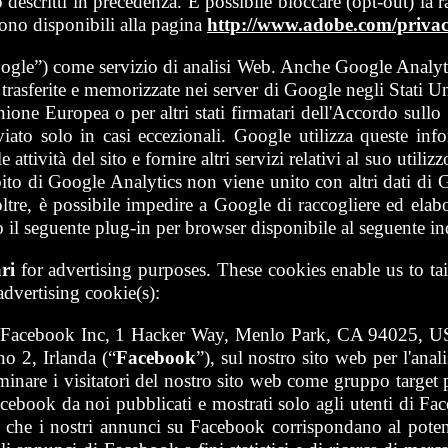
o descritti in precedenza. È possibile bloccare (opt-out) la
 sono disponibili alla pagina
http://www.adobe.com/privac
ogle”) come servizio di analisi Web. Anche Google Analytic
rasferite e memorizzate nei server di Google negli Stati Uni
nione Europea o per altri stati firmatari dell'Accordo sul
eviato solo in casi eccezionali. Google utilizza queste in
attività del sito e fornire altri servizi relativi al suo utili
mbito di Google Analytics non viene unito con altri dati d
re, è possibile impedire a Google di raccogliere ed elaborar
 il seguente plug-in per browser disponibile al seguente in
ri
for advertising purposes. These cookies enable us to tai
dvertising cookie(s):
a Facebook Inc, 1 Hacker Way, Menlo Park, CA 94025, USA,
o 2, Irlanda (“
Facebook
”), sul nostro sito web per l'ana
nare i visitatori del nostro sito web come gruppo target p
ebook da noi pubblicati e mostrati solo agli utenti di Fac
che i nostri annunci su Facebook corrispondano al potenzi