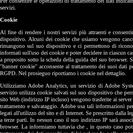
Per consentire le operazioni di trattamento dei dati indica
servizi.
Cookie
Al fine di rendere i nostri servizi più attraenti e consentir
dispositivo. Alcuni dei cookie che usiamo vengono cancell
rimangono sul suo dispositivo e ci permettono di riconosc
informati sull'uso dei cookie e poter decidere in ciascun caso
a proposito sotto la scheda della guida del suo browser. S
"banner cookie" acconsente al trattamento dei suoi dati pers
RGPD. Nel prosieguo riportiamo i cookie nel dettaglio.
Utilizziamo Adobe Analytics, un servizio di Adobe Sys
servizio utilizza cookie salvati sul suo dispositivo che pe
sito Web (indirizzo IP incluso) vengono trasferite ai server
trattamento e salvataggio. Adobe usa tali informazioni per v
legati all'utilizzo del sito e di Internet. Se prescritto dalla
a terze parti. In nessun caso il suo indirizzo IP sarà asso
browser. La informiamo tuttavia che , in questo caso potre