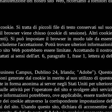
 manutenzione del nostro sito Web, ricorriamo a fornitori di
 cookie. Si tratta di piccoli file di testo conservati sul suo
l browser viene chiuso (cookie di sessione). Altri cookie
enti). Si può impostare il browser in modo tale da essere
scluderne l'accettazione. Potrà trovare ulteriori informazioni
o sito Web potrebbero essere limitate. Accettando il nostro
ti ai sensi dell'art. 6, paragrafo 1, frase 1, lettera a) del
Business Campus, Dublino 24, Irlanda; "Adobe"). Questo
ioni generate dal cookie in merito al suo utilizzo di questo
e in forma anonima ai server negli Stati Uniti per ulteriore
le attività per l’operatore del sito e svolgere altri servizi
, le informazioni potrebbero, ove applicabile, essere trasferite
one dei cookie attraverso la corrispondente impostazione del
 del sito. Usando questo sito, dichiara di acconsentire al