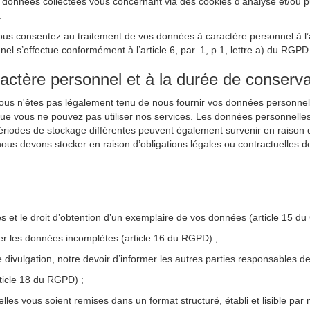
nnées collectées vous concernant via des cookies d’analyse et/ou publi
.
ous consentez au traitement de vos données à caractère personnel à l’ai
 s’effectue conformément à l’article 6, par. 1, p.1, lettre a) du RGPD
ractère personnel et à la durée de conserva
Vous n'êtes pas légalement tenu de nous fournir vos données personnel
que vous ne pouvez pas utiliser nos services. Les données personnelle
périodes de stockage différentes peuvent également survenir en raison d’
ous devons stocker en raison d’obligations légales ou contractuelles d
les et le droit d’obtention d’un exemplaire de vos données (article 15 d
ter les données incomplètes (article 16 du RGPD) ;
e divulgation, notre devoir d’informer les autres parties responsables
rticle 18 du RGPD) ;
lles vous soient remises dans un format structuré, établi et lisible par