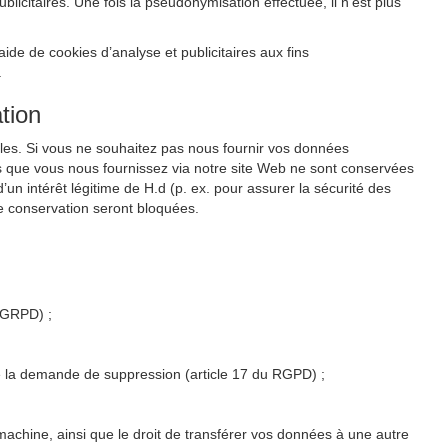
citaires. Une fois la pseudonymisation effectuée, il n’est plus
de de cookies d’analyse et publicitaires aux fins
.
tion
les. Si vous ne souhaitez pas nous fournir vos données
s que vous nous fournissez via notre site Web ne sont conservées
un intérêt légitime de H.d (p. ex. pour assurer la sécurité des
e conservation seront bloquées.
u GRPD) ;
 de la demande de suppression (article 17 du RGPD) ;
 machine, ainsi que le droit de transférer vos données à une autre