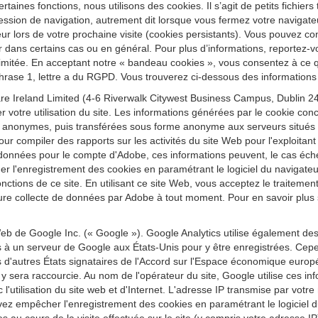
ertaines fonctions, nous utilisons des cookies. Il s’agit de petits fichier
ession de navigation, autrement dit lorsque vous fermez votre navigateu
r lors de votre prochaine visite (cookies persistants). Vous pouvez conf
r dans certains cas ou en général. Pour plus d’informations, reportez-vo
re limitée. En acceptant notre « bandeau cookies », vous consentez à ce
 phrase 1, lettre a du RGPD. Vous trouverez ci-dessous des informations 
e Ireland Limited (4-6 Riverwalk Citywest Business Campus, Dublin 24,
r votre utilisation du site. Les informations générées par le cookie conc
 anonymes, puis transférées sous forme anonyme aux serveurs situés au
our compiler des rapports sur les activités du site Web pour l'exploitant d
t ces données pour le compte d'Adobe, ces informations peuvent, le cas éc
quer l'enregistrement des cookies en paramétrant le logiciel du navig
 fonctions de ce site. En utilisant ce site Web, vous acceptez le traitem
re collecte de données par Adobe à tout moment. Pour en savoir plus sur
eb de Google Inc. (« Google »). Google Analytics utilise également de
es à un serveur de Google aux États-Unis pour y être enregistrées. Cepe
'autres États signataires de l'Accord sur l'Espace économique europ
sera raccourcie. Au nom de l'opérateur du site, Google utilise ces inform
vec l'utilisation du site web et d'Internet. L'adresse IP transmise par vo
z empêcher l'enregistrement des cookies en paramétrant le logiciel du