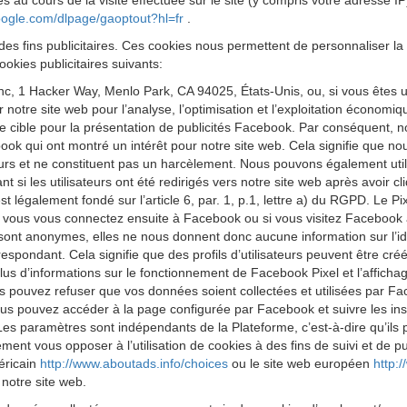
s au cours de la visite effectuée sur le site (y compris votre adresse I
google.com/dlpage/gaoptout?hl=fr
.
des fins publicitaires. Ces cookies nous permettent de personnaliser la 
okies publicitaires suivants:
 Inc, 1 Hacker Way, Menlo Park, CA 94025, États-Unis, ou, si vous êtes 
ur notre site web pour l’analyse, l’optimisation et l’exploitation économ
cible pour la présentation de publicités Facebook. Par conséquent, nous
k qui ont montré un intérêt pour notre site web. Cela signifie que no
eurs et ne constituent pas un harcèlement. Nous pouvons également utilis
 si les utilisateurs ont été redirigés vers notre site web après avoir 
est légalement fondé sur l’article 6, par. 1, p.1, lettre a) du RGPD. Le
 Si vous vous connectez ensuite à Facebook ou si vous visitez Facebook 
 sont anonymes, elles ne nous donnent donc aucune information sur l’iden
respondant. Cela signifie que des profils d’utilisateurs peuvent être cr
us d’informations sur le fonctionnement de Facebook Pixel et l’affichag
s pouvez refuser que vos données soient collectées et utilisées par Fa
us pouvez accéder à la page configurée par Facebook et suivre les ins
Les paramètres sont indépendants de la Plateforme, c’est-à-dire qu’ils
t vous opposer à l’utilisation de cookies à des fins de suivi et de publ
méricain
http://www.aboutads.info/choices
ou le site web européen
http:
 notre site web.