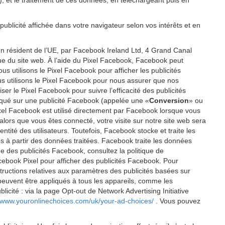
P), et le traitement de ces données, en téléchargeant puis en
publicité affichée dans votre navigateur selon vos intérêts et en
un résident de l’UE, par Facebook Ireland Ltd, 4 Grand Canal
ique du site web. À l’aide du Pixel Facebook, Facebook peut
 utilisons le Pixel Facebook pour afficher les publicités
us utilisons le Pixel Facebook pour nous assurer que nos
er le Pixel Facebook pour suivre l’efficacité des publicités
cliqué sur une publicité Facebook (appelée une «
Conversion
» ou
 Pixel Facebook est utilisé directement par Facebook lorsque vous
alors que vous êtes connecté, votre visite sur notre site web sera
tité des utilisateurs. Toutefois, Facebook stocke et traite les
éés à partir des données traitées. Facebook traite les données
e des publicités Facebook, consultez la politique de
cebook Pixel pour afficher des publicités Facebook. Pour
tructions relatives aux paramètres des publicités basées sur
 peuvent être appliqués à tous les appareils, comme les
icité : via la page Opt-out de Network Advertising Initiative
//www.youronlinechoices.com/uk/your-ad-choices/
. Vous pouvez