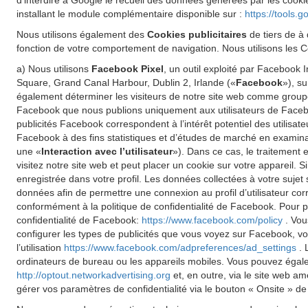
d'interdire à Google le recueil des données générées par les cookie
installant le module complémentaire disponible sur :
https://tools.
Nous utilisons également des
Cookies publicitaires
de tiers de à 
fonction de votre comportement de navigation. Nous utilisons les Co
a) Nous utilisons
Facebook Pixel
, un outil exploité par Facebook
Square, Grand Canal Harbour, Dublin 2, Irlande («
Facebook
»), s
également déterminer les visiteurs de notre site web comme groupe 
Facebook que nous publions uniquement aux utilisateurs de Faceboo
publicités Facebook correspondent à l’intérêt potentiel des utilisat
Facebook à des fins statistiques et d’études de marché en examinant
une «
Interaction avec l’utilisateur
»). Dans ce cas, le traitement 
visitez notre site web et peut placer un cookie sur votre appareil.
enregistrée dans votre profil. Les données collectées à votre sujet
données afin de permettre une connexion au profil d’utilisateur cor
conformément à la politique de confidentialité de Facebook. Pour pl
confidentialité de Facebook:
https://www.facebook.com/policy
. Vou
configurer les types de publicités que vous voyez sur Facebook, vo
l’utilisation
https://www.facebook.com/adpreferences/ad_settings
. 
ordinateurs de bureau ou les appareils mobiles. Vous pouvez égalemen
http://optout.networkadvertising.org
et, en outre, via le site web a
gérer vos paramètres de confidentialité via le bouton « Onsite » de