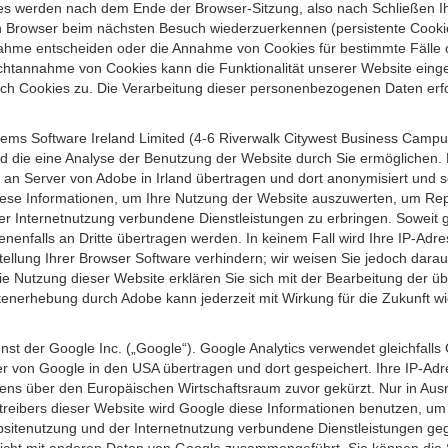
s werden nach dem Ende der Browser-Sitzung, also nach Schließen Ihr
n Browser beim nächsten Besuch wiederzuerkennen (persistente Cookies
ahme entscheiden oder die Annahme von Cookies für bestimmte Fälle o
r Nichtannahme von Cookies kann die Funktionalität unserer Website ein
h Cookies zu. Die Verarbeitung dieser personenbezogenen Daten erfolg
ems Software Ireland Limited (4-6 Riverwalk Citywest Business Campus,
d die eine Analyse der Benutzung der Website durch Sie ermöglichen. 
n an Server von Adobe in Irland übertragen und dort anonymisiert und 
iese Informationen, um Ihre Nutzung der Website auszuwerten, um Repor
Internetnutzung verbundene Dienstleistungen zu erbringen. Soweit ge
nenfalls an Dritte übertragen werden. In keinem Fall wird Ihre IP-Adr
ellung Ihrer Browser Software verhindern; wir weisen Sie jedoch darauf
ie Nutzung dieser Website erklären Sie sich mit der Bearbeitung der ü
nerhebung durch Adobe kann jederzeit mit Wirkung für die Zukunft w
st der Google Inc. („Google“). Google Analytics verwendet gleichfalls
r von Google in den USA übertragen und dort gespeichert. Ihre IP-Adr
s über den Europäischen Wirtschaftsraum zuvor gekürzt. Nur in Ausna
etreibers dieser Website wird Google diese Informationen benutzen, u
bsitenutzung und der Internetnutzung verbundene Dienstleistungen g