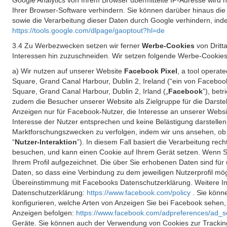
Google Analytics von Ihrem Browser übermittelte IP-Adresse wird
Ihrer Browser-Software verhindern. Sie können darüber hinaus die
sowie die Verarbeitung dieser Daten durch Google verhindern, inde
https://tools.google.com/dlpage/gaoptout?hl=de
3.4 Zu Werbezwecken setzen wir ferner
Werbe-Cookies
von Dritt
Interessen hin zuzuschneiden. Wir setzen folgende Werbe-Cookies
a) Wir nutzen auf unserer Website
Facebook Pixel
, a tool operat
Square, Grand Canal Harbour, Dublin 2, Ireland (“ein von Facebook
Square, Grand Canal Harbour, Dublin 2, Irland („
Facebook
”), bet
zudem die Besucher unserer Website als Zielgruppe für die Darst
Anzeigen nur für Facebook-Nutzer, die Interesse an unserer Websi
Interesse der Nutzer entsprechen und keine Belästigung darstelle
Marktforschungszwecken zu verfolgen, indem wir uns ansehen, ob 
“
Nutzer-Interaktion
”). In diesem Fall basiert die Verarbeitung re
besuchen, und kann einen Cookie auf Ihrem Gerät setzen. Wenn Si
Ihrem Profil aufgezeichnet. Die über Sie erhobenen Daten sind für 
Daten, so dass eine Verbindung zu dem jeweiligen Nutzerprofil mögl
Übereinstimmung mit Facebooks Datenschutzerklärung. Weitere Inf
Datenschutzerklärung:
https://www.facebook.com/policy
. Sie kön
konfigurieren, welche Arten von Anzeigen Sie bei Facebook sehen
Anzeigen befolgen:
https://www.facebook.com/adpreferences/ad_s
Geräte. Sie können auch der Verwendung von Cookies zur Tracking