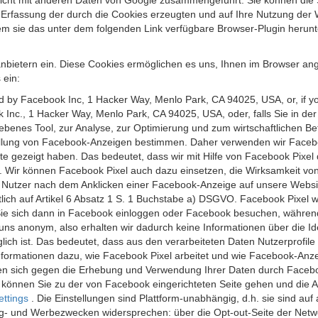
 nicht mit anderen Daten von Google zusammengeführt. Sie können die
 Erfassung der durch die Cookies erzeugten und auf Ihre Nutzung der 
m sie das unter dem folgenden Link verfügbare Browser-Plugin herunte
anbietern ein. Diese Cookies ermöglichen es uns, Ihnen im Browser ang
 ein:
ed by Facebook Inc, 1 Hacker Way, Menlo Park, CA 94025, USA, or, if y
 Inc., 1 Hacker Way, Menlo Park, CA 94025, USA, oder, falls Sie in de
riebenes Tool, zur Analyse, zur Optimierung und zum wirtschaftlichen B
ellung von Facebook-Anzeigen bestimmen. Daher verwenden wir Faceboo
te gezeigt haben. Das bedeutet, dass wir mit Hilfe von Facebook Pixe
n. Wir können Facebook Pixel auch dazu einsetzen, die Wirksamkeit vo
Nutzer nach dem Anklicken einer Facebook-Anzeige auf unsere Website
chtlich auf Artikel 6 Absatz 1 S. 1 Buchstabe a) DSGVO. Facebook Pixel
e sich dann in Facebook einloggen oder Facebook besuchen, während S
uns anonym, also erhalten wir dadurch keine Informationen über die Ide
ich ist. Das bedeutet, dass aus den verarbeiteten Daten Nutzerprofile
ormationen dazu, wie Facebook Pixel arbeitet und wie Facebook-Anzei
nen sich gegen die Erhebung und Verwendung Ihrer Daten durch Faceb
, können Sie zu der von Facebook eingerichteten Seite gehen und die 
ettings
. Die Einstellungen sind Plattform-unabhängig, d.h. sie sind a
- und Werbezwecken widersprechen: über die Opt-out-Seite der Network