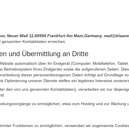
ser, Neuer Wall 11,60594 Frankfurt Am Main,Germany, mail@klaa
 genannten Kontaktdaten erreichen.
n und Übermittlung an Dritte
site automatisch über ihr Endgerät (Computer, Mobiltelefon, Tablet et
 Betriebssystem Ihres Endgeräts sowie die aufgerufenen Seiten. Dies 
rarbeitung dieser personenbezogenen Daten erfolgt auf Grundlage von
Optimierung unserer Dienste stellen ein legitimes Interesse unsererse
unter den von uns genannten Kontaktdaten), verarbeiten wir nur diejen
nd.
itungsvorgänge zu ermöglichen, etwa zum Hosting und zur Wartung uns
timmter Funktionen zu ermöglichen, verwenden wir sogenannte Cookies. 