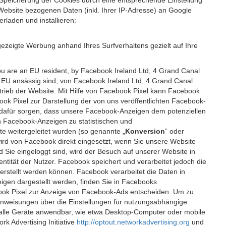
 Speicherung der Cookies durch eine entsprechende Einstellung
Website bezogenen Daten (inkl. Ihrer IP-Adresse) an Google
rladen und installieren:
ezeigte Werbung anhand Ihres Surfverhaltens gezielt auf Ihre
ou are an EU resident, by Facebook Ireland Ltd, 4 Grand Canal
r EU ansässig sind, von Facebook Ireland Ltd, 4 Grand Canal
etrieb der Website. Mit Hilfe von Facebook Pixel kann Facebook
k Pixel zur Darstellung der von uns veröffentlichten Facebook-
l dafür sorgen, dass unsere Facebook-Anzeigen dem potenziellen
n Facebook-Anzeigen zu statistischen und
 weitergeleitet wurden (so genannte „
Konversion
” oder
 wird von Facebook direkt eingesetzt, wenn Sie unsere Website
ie eingeloggt sind, wird der Besuch auf unserer Website in
ntität der Nutzer. Facebook speichert und verarbeitet jedoch die
 erstellt werden können. Facebook verarbeitet die Daten in
gen dargestellt werden, finden Sie in Facebooks
ook Pixel zur Anzeige von Facebook-Ads entscheiden. Um zu
Anweisungen über die Einstellungen für nutzungsabhängige
uf alle Geräte anwendbar, wie etwa Desktop-Computer oder mobile
 Advertising Initiative
http://optout.networkadvertising.org
und