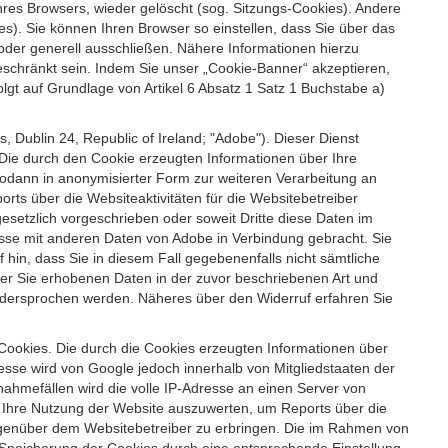
es Browsers, wieder gelöscht (sog. Sitzungs-Cookies). Andere
). Sie können Ihren Browser so einstellen, dass Sie über das
der generell ausschließen. Nähere Informationen hierzu
geschränkt sein. Indem Sie unser „Cookie-Banner“ akzeptieren,
t auf Grundlage von Artikel 6 Absatz 1 Satz 1 Buchstabe a)
 Dublin 24, Republic of Ireland; "Adobe"). Dieser Dienst
Die durch den Cookie erzeugten Informationen über Ihre
sodann in anonymisierter Form zur weiteren Verarbeitung an
ts über die Websiteaktivitäten für die Websitebetreiber
setzlich vorgeschrieben oder soweit Dritte diese Daten im
esse mit anderen Daten von Adobe in Verbindung gebracht. Sie
 hin, dass Sie in diesem Fall gegebenenfalls nicht sämtliche
ber Sie erhobenen Daten in der zuvor beschriebenen Art und
idersprochen werden. Näheres über den Widerruf erfahren Sie
 Cookies. Die durch die Cookies erzeugten Informationen über
esse wird von Google jedoch innerhalb von Mitgliedstaaten der
hmefällen wird die volle IP-Adresse an einen Server von
m Ihre Nutzung der Website auszuwerten, um Reports über die
egenüber dem Websitebetreiber zu erbringen. Die im Rahmen von