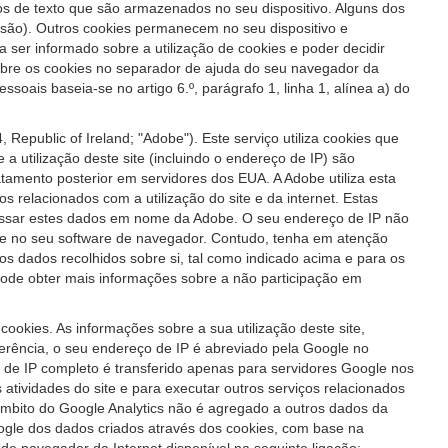
iros de texto que são armazenados no seu dispositivo. Alguns dos
ssão). Outros cookies permanecem no seu dispositivo e
ser informado sobre a utilização de cookies e poder decidir
 sobre os cookies no separador de ajuda do seu navegador da
soais baseia-se no artigo 6.º, parágrafo 1, linha 1, alínea a) do
Republic of Ireland; "Adobe"). Este serviço utiliza cookies que
a utilização deste site (incluindo o endereço de IP) são
amento posterior em servidores dos EUA. A Adobe utiliza esta
ços relacionados com a utilização do site e da internet. Estas
rocessar estes dados em nome da Adobe. O seu endereço de IP não
te no seu software de navegador. Contudo, tenha em atenção
o dos dados recolhidos sobre si, tal como indicado acima e para os
Pode obter mais informações sobre a não participação em
ookies. As informações sobre a sua utilização deste site,
erência, o seu endereço de IP é abreviado pela Google no
e IP completo é transferido apenas para servidores Google nos
s atividades do site e para executar outros serviços relacionados
o âmbito do Google Analytics não é agregado a outros dados da
ogle dos dados criados através dos cookies, com base na