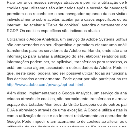
Para tornar os nossos serviços atrativos e permitir a utilização d
cookies que utilizamos são eliminados após a sessão de navegaçã
permitem-nos reconhecer o seu navegador aquando da sua visita se
individualmente sobre aceitar, aceitar para casos específicos ou 
internet . Ao aceitar a "Faixa de cookies", autoriza o tratamento d
RGDP. Os cookies específicos são indicados abaixo.
Utilizamos o Adobe Analytics, um serviço da Adobe Systems Software
são armazenados no seu dispositivo e permitem efetuar uma análise 
transferidas para os servidores da Adobe na Irlanda, onde são an
informação para avaliar a utilização do site, elaborar relatórios so
informações podem ser, se aplicável, transferidas para terceiros
está, em caso algum, associado a outros dados da Adobe. Pode im
que, neste caso, poderá não ser possível utilizar todas as funcional
fins declarados anteriormente. Pode optar por não participar na 
http://www.adobe.com/privacy/opt-out.html
.
Além disso, implementamos o Google Analytics, um serviço de análi
criadas através de cookies, são normalmente transferidas e arma
espaço dos Estados-Membros da União Europeia ou de outros país
EUA e abreviado através de uma exceção. A Google utiliza estas info
com a utilização do site e da Internet relativamente ao operador 
Google. Pode impedir o armazenamento de cookies ao alterar as d