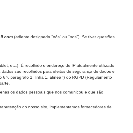
ail.com
(adiante designada “nós“ ou “nos”). Se tiver questões
let, etc.). É recolhido o endereço de IP atualmente utilizado
es dados são recolhidos para efeitos de segurança de dados e
 6.º, parágrafo 1, linha 1, alínea f) do RGPD (Regulamento
parte.
apenas os dados pessoais que nos comunicou e que são
manutenção do nosso site, implementamos fornecedores de