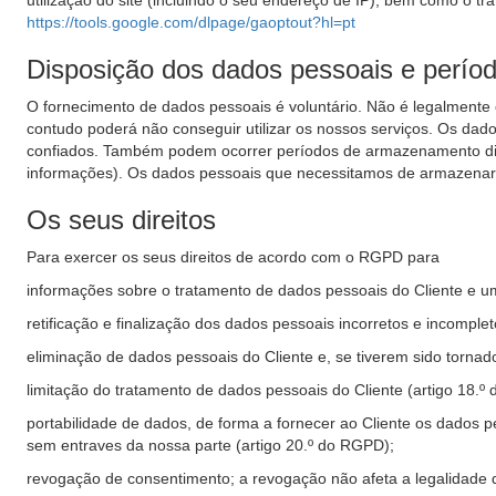
utilização do site (incluindo o seu endereço de IP), bem como o tr
https://tools.google.com/dlpage/gaoptout?hl=pt
Disposição dos dados pessoais e perí
O fornecimento de dados pessoais é voluntário. Não é legalmente
contudo poderá não conseguir utilizar os nossos serviços. Os dad
confiados. Também podem ocorrer períodos de armazenamento difer
informações). Os dados pessoais que necessitamos de armazenar em
Os seus direitos
Para exercer os seus direitos de acordo com o RGPD para
informações sobre o tratamento de dados pessoais do Cliente e u
retificação e finalização dos dados pessoais incorretos e incomple
eliminação de dados pessoais do Cliente e, se tiverem sido torna
limitação do tratamento de dados pessoais do Cliente (artigo 18.º
portabilidade de dados, de forma a fornecer ao Cliente os dados pe
sem entraves da nossa parte (artigo 20.º do RGPD);
revogação de consentimento; a revogação não afeta a legalidade 