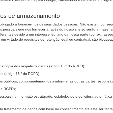
atamento destes dados pela Google, transferindo e instalando o plug-in
odos de armazenamento
 obrigado a fornecer-nos os seus dados pessoais. Não existem conseq
os pessoais que nos fornecer através do nosso site só serão armazenad
entes devido a um interesse legítimo da nossa parte (por ex., assegu
 virtude de requisitos de retenção legal ou contratual, são bloquea
ma cópia dos respetivos dados (artigo 15.º do RGPD);
tos (artigo 16.º do RGPD);
dos públicos, comprometemo-nos a informar as outras partes responsáv
 do RGPD);
ssoais num formato estruturado, estabelecido e de leitura automática e
do tratamento de dados com base no consentimento até este ser retira