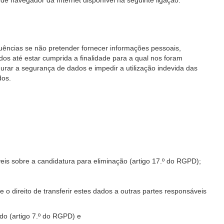
 de navegador da Internet disponível na seguinte ligação:
uências se não pretender fornecer informações pessoais,
os até estar cumprida a finalidade para a qual nos foram
rar a segurança de dados e impedir a utilização indevida das
dos.
eis sobre a candidatura para eliminação (artigo 17.º do RGPD);
 o direito de transferir estes dados a outras partes responsáveis
do (artigo 7.º do RGPD) e