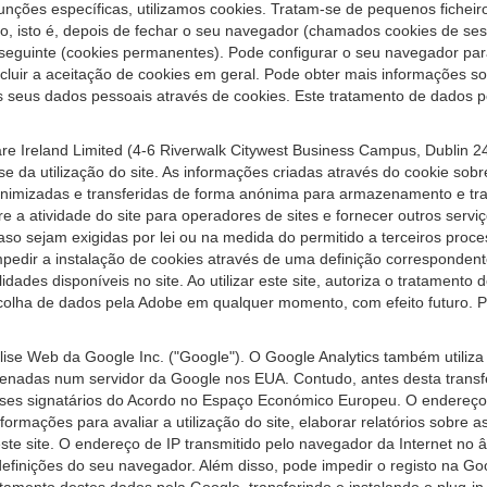
e funções específicas, utilizamos cookies. Tratam-se de pequenos fiche
o, isto é, depois de fechar o seu navegador (chamados cookies de se
guinte (cookies permanentes). Pode configurar o seu navegador para 
excluir a aceitação de cookies em geral. Pode obter mais informações
os seus dados pessoais através de cookies. Este tratamento de dados pes
 Ireland Limited (4-6 Riverwalk Citywest Business Campus, Dublin 24, 
da utilização do site. As informações criadas através do cookie sobre 
onimizadas e transferidas de forma anónima para armazenamento e trat
bre a atividade do site para operadores de sites e fornecer outros servi
, caso sejam exigidas por lei ou na medida do permitido a terceiros p
pedir a instalação de cookies através de uma definição corresponden
idades disponíveis no site. Ao utilizar este site, autoriza o tratament
recolha de dados pela Adobe em qualquer momento, com efeito futuro. 
se Web da Google Inc. ("Google"). O Google Analytics também utiliza c
zenadas num servidor da Google nos EUA. Contudo, antes desta transf
es signatários do Acordo no Espaço Económico Europeu. O endereço d
rmações para avaliar a utilização do site, elaborar relatórios sobre a
deste site. O endereço de IP transmitido pelo navegador da Internet n
efinições do seu navegador. Além disso, pode impedir o registo na Go