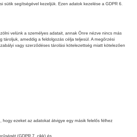
ési sütik segítségével kezeljük. Ezen adatok kezelése a GDPR 6.
özölni velünk a személyes adatait, annak Önre nézve nincs más
tároljuk, ameddig a feldolgozás célja teljesül. A megőrzési
szabályi vagy szerződéses tárolási kötelezettség miatt kötelezően
 hogy ezeket az adatokat átvigye egy másik felelős félhez
erűségét (GDPR 7. cikk) és