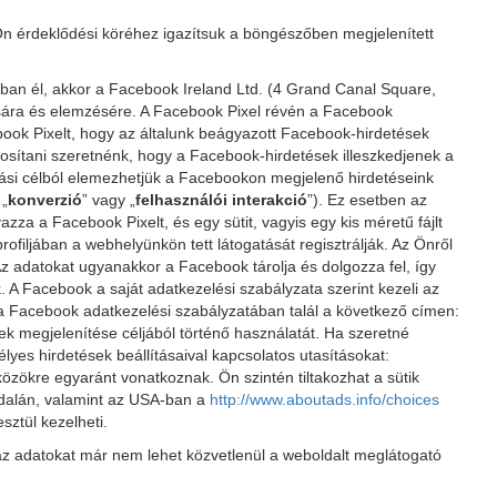
n érdeklődési köréhez igazítsuk a böngészőben megjelenített
-ban él, akkor a Facebook Ireland Ltd. (4 Grand Canal Square,
lására és elemzésére. A Facebook Pixel révén a Facebook
ook Pixelt, hogy az általunk beágyazott Facebook-hirdetések
ztosítani szeretnénk, hogy a Facebook-hirdetések illeszkedjenek a
atási célból elemezhetjük a Facebookon megjelenő hirdetéseink
 „
konverzió
” vagy „
felhasználói interakció
”). Ez esetben az
a a Facebook Pixelt, és egy sütit, vagyis egy kis méretű fájlt
ofiljában a webhelyünkön tett látogatását regisztrálják. Az Önről
adatokat ugyanakkor a Facebook tárolja és dolgozza fel, így
ek. A Facebook a saját adatkezelési szabályzata szerint kezeli az
 a Facebook adatkezelési szabályzatában talál a következő címen:
ek megjelenítése céljából történő használatát. Ha szeretné
lyes hirdetések beállításaival kapcsolatos utasításokat:
közökre egyaránt vonatkoznak. Ön szintén tiltakozhat a sütik
 oldalán, valamint az USA-ban a
http://www.aboutads.info/choices
sztül kezelheti.
n az adatokat már nem lehet közvetlenül a weboldalt meglátogató