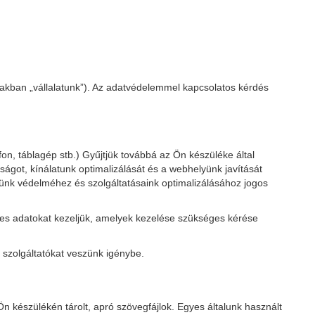
iakban „vállalatunk”). Az adatvédelemmel kapcsolatos kérdés
, táblagép stb.) Gyűjtjük továbbá az Ön készüléke által
nságot, kínálatunk optimalizálását és a webhelyünk javítását
lyünk védelméhez és szolgáltatásaink optimalizálásához jogos
lyes adatokat kezeljük, amelyek kezelése szükséges kérése
 szolgáltatókat veszünk igénybe.
n készülékén tárolt, apró szövegfájlok. Egyes általunk használt