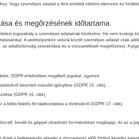
hoz, hogy személyes adatait a fent említett célokra elemzési és hirdet
tása és megőrzésének időtartama
telezi jogszabály a személyes adatainak közlésére. Ha nem kívánja k
atásainkat. A webhelyünkön velünk közölt személyes adatait csak addig 
(pl. az adatbiztonság szavatolása és a visszaéélések megelőzése). A jog
ndelet, GDPR értelmében megillető jogokat, úgymint
adatokról készített másolat igénylése (GDPR 15. cikk),
zítése (GDPR 16. cikk),
a többi felelős fél tájékoztatása a törlésükről (GDPR 17. cikk),
turált, bevált és géppel olvasható formátumban megkapja, és az a jog,
rinti a beleegyezés alapján a visszavonás előtt történt kezelés jogsz