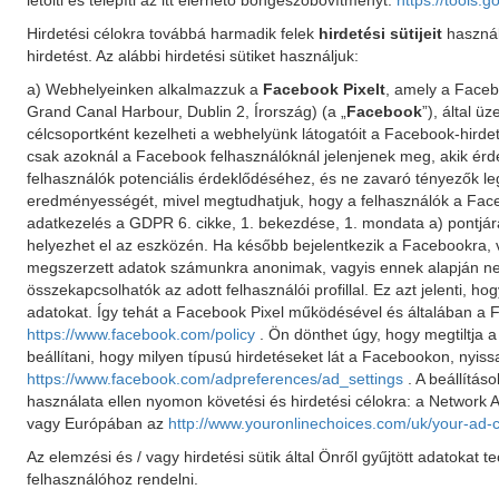
letölti és telepíti az itt elérhető böngészőbővítményt:
https://tools.
Hirdetési célokra továbbá harmadik felek
hirdetési sütijeit
használ
hirdetést. Az alábbi hirdetési sütiket használjuk:
a) Webhelyeinken alkalmazzuk a
Facebook Pixelt
, amely a Faceb
Grand Canal Harbour, Dublin 2, Írország) (a „
Facebook
”), által 
célcsoportként kezelheti a webhelyünk látogatóit a Facebook-hird
csak azoknál a Facebook felhasználóknál jelenjenek meg, akik érdek
felhasználók potenciális érdeklődéséhez, és ne zavaró tényezők le
eredményességét, mivel megtudhatjuk, hogy a felhasználók a Facebo
adatkezelés a GDPR 6. cikke, 1. bekezdése, 1. mondata a) pontjára
helyezhet el az eszközén. Ha később bejelentkezik a Facebookra, va
megszerzett adatok számunkra anonimak, vagyis ennek alapján nem
összekapcsolhatók az adott felhasználói profillal. Ez azt jelenti, h
adatokat. Így tehát a Facebook Pixel működésével és általában a 
https://www.facebook.com/policy
. Ön dönthet úgy, hogy megtiltja 
beállítani, hogy milyen típusú hirdetéseket lát a Facebookon, nyiss
https://www.facebook.com/adpreferences/ad_settings
. A beállítá
használata ellen nyomon követési és hirdetési célokra: a Network Ad
vagy Európában az
http://www.youronlinechoices.com/uk/your-ad-
Az elemzési és / vagy hirdetési sütik által Önről gyűjtött adatokat
felhasználóhoz rendelni.