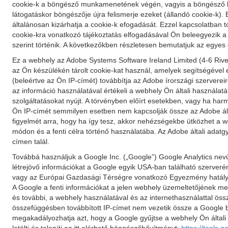
cookie-k a böngésző munkamenetének végén, vagyis a böngésző be
látogatáskor böngészője újra felismerje ezeket (állandó cookie-k). 
általánosan kizárhatja a cookie-k efogadását. Ezzel kapcsolatban 
cookie-kra vonatkozó tájékoztatás elfogadásával Ön beleegyezik a 
szerint történik. A következőkben részletesen bemutatjuk az egyes 
Ez a webhely az Adobe Systems Software Ireland Limited (4-6 River
az Ön készülékén tárolt cookie-kat használ, amelyek segítségével e
(beleértve az Ön IP-címét) továbbítja az Adobe írországi szerverei
az információ használatával értékeli a webhely Ön általi használat
szolgáltatásokat nyújt. A törvényben előírt esetekben, vagy ha ha
Ön IP-címét semmilyen esetben nem kapcsolják össze az Adobe által 
figyelmét arra, hogy ha így tesz, akkor nehézségekbe ütközhet a we
módon és a fenti célra történő használatába. Az Adobe általi adatgyű
címen talál.
Továbbá használjuk a Google Inc. („Google”) Google Analytics nevű
létrejövő információkat a Google egyik USA-ban található szerverére
vagy az Európai Gazdasági Térségre vonatkozó Egyezmény hatálya al
A Google a fenti információkat a jelen webhely üzemeltetőjének meg
és további, a webhely használatával és az internethasználattal ös
összefüggésben továbbított IP-címet nem vezetik össze a Google 
megakadályozhatja azt, hogy a Google gyűjtse a webhely Ön általi h