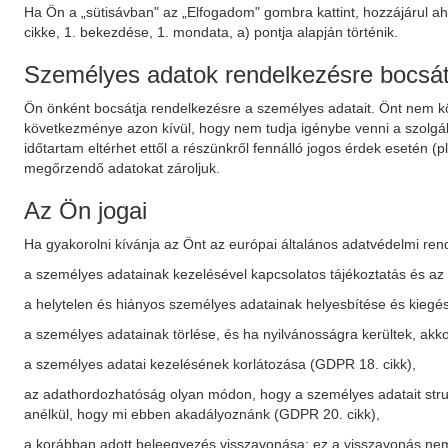
Ha Ön a „sütisávban" az „Elfogadom" gombra kattint, hozzájárul ah
cikke, 1. bekezdése, 1. mondata, a) pontja alapján történik.
Személyes adatok rendelkezésre bocsá
Ön önként bocsátja rendelkezésre a személyes adatait. Önt nem kö
következménye azon kívül, hogy nem tudja igénybe venni a szolgált
időtartam eltérhet ettől a részünkről fennálló jogos érdek esetén 
megőrzendő adatokat zároljuk.
Az Ön jogai
Ha gyakorolni kívánja az Önt az európai általános adatvédelmi re
a személyes adatainak kezelésével kapcsolatos tájékoztatás és az 
a helytelen és hiányos személyes adatainak helyesbítése és kiegés
a személyes adatainak törlése, és ha nyilvánosságra kerültek, akkor 
a személyes adatai kezelésének korlátozása (GDPR 18. cikk),
az adathordozhatóság olyan módon, hogy a személyes adatait struk
anélkül, hogy mi ebben akadályoznánk (GDPR 20. cikk),
a korábban adott beleegyezés visszavonása; ez a visszavonás nem é