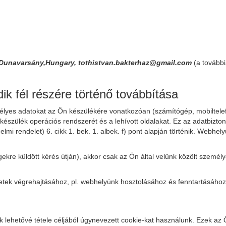
36 Dunavarsány,Hungary, tothistvan.bakterhaz@gmail.com
(a tovább
k fél részére történő továbbítása
yes adatokat az Ön készülékére vonatkozóan (számítógép, mobiltelefon
a készülék operációs rendszerét és a lehívott oldalakat. Ez az adatbizto
mi rendelet) 6. cikk 1. bek. 1. albek. f) pont alapján történik. Webhe
gekre küldött kérés útján), akkor csak az Ön által velünk közölt szemé
eletek végrehajtásához, pl. webhelyünk hosztolásához és fenntartásához
 lehetővé tétele céljából úgynevezett cookie-kat használunk. Ezek az Ö