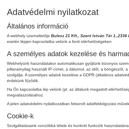
Adatvédelmi nyilatkozat
Általános információ
A webhely üzemeltetője
Bulesz 21 Kft., Szent István Tér 1.,23
esetén lépjen kapcsolatba velünk a fenti elérhetőségeken.
A személyes adatok kezelése és harmadi
Webhelyünk használatakor automatikusan gyűjtünk bizonyos személ
pillanatnyilag használt IP-címet, a dátumot, az időt, a böngészőt, 
szolgálja. A személyes adatok kezelése a GDPR (általános adatvédel
érdekünk fűződik.
Ha Ön kapcsolatba lép velünk (pl. az általunk megadott elérhetősé
megválaszolásához.
A jelen adatvédelmi nyilatkozatban felsorolt adatfeldolgozási műv
Cookie-k
Szolgáltatásaink vonzóbbá tétele és konkrét funkciók használatának