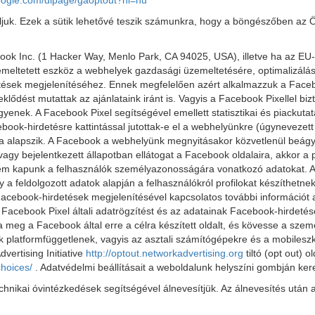
google.com/dlpage/gaoptout?hl=hu
juk. Ezek a sütik lehetővé teszik számunkra, hogy a böngészőben az Ö
ook Inc. (1 Hacker Way, Menlo Park, CA 94025, USA), illetve ha az EU
üzemeltetett eszköz a webhelyek gazdasági üzemeltetésére, optimalizá
etések megjelenítéséhez. Ennek megfelelően azért alkalmazzuk a Faceb
lődést mutattak az ajánlataink iránt is. Vagyis a Facebook Pixellel bi
gyenek. A Facebook Pixel segítségével emellett statisztikai és piackut
ok-hirdetésre kattintással jutottak-e el a webhelyünkre (úgynevezett
 alapszik. A Facebook a webhelyünk megnyitásakor közvetlenül beágyazz
gy bejelentkezett állapotban ellátogat a Facebook oldalaira, akkor a pr
 kapunk a felhasználók személyazonosságára vonatkozó adatokat. Az 
ogy a feldolgozott adatok alapján a felhasználókról profilokat készíthetn
Facebook-hirdetések megjelenítésével kapcsolatos további információt
a Facebook Pixel általi adatrögzítést és az adatainak Facebook-hirdetés
a meg a Facebook által erre a célra készített oldalt, és kövesse a szemé
sok platformfüggetlenek, vagyis az asztali számítógépekre és a mobilesz
vertising Initiative
http://optout.networkadvertising.org
tiltó (opt out)
choices/
. Adatvédelmi beállításait a weboldalunk helyszíni gombján kere
 technikai óvintézkedések segítségével álnevesítjük. Az álnevesítés utá