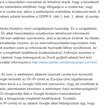
-k a készüléken maradnak és lehetővé teszik, hogy a következő
 és esetenként eldöltheti, hogy elfogadja-e a cookie-kat, vagy
d el cookie-kat, akkor a webhelyünk működése korlátozott lehet. A
élyes adatok kezelése a GDPR 6. cikk 1. bek. 1. albek. a) pontja
obe Analytics nevű szolgáltatását használja. Ez a szolgáltatás
 Ön általi használatára vonatkozóan létrehozott információt
SA-ban található szerverekre, ahol a tárolásuk történik. Az Adobe
zemeltetője részére, és az internethasználattal kapcsolatos más
olt esetben ezek az információk harmadik félhez kerülhetnek. Az
n a megfelelő beállítások kiválasztásával. Felhívjuk azonban a
elenti, hogy beleegyezik az Önről gyűjtött adatok fent leírt
 további információt a
http://www.adobe.com/privacy/opt-out.html
. Az ezen a webhelyen általunk használt cookie-kon keresztül
oogle lerövidíti az Ön IP-címét az Európai Unió tagállamainak
en kerül a a Google USA-beli szerverére, hogy ott rövidítsék le.
atát, jelentéseket készítsen a webhelyen folyó tevékenységekről,
Ön böngészője által a Google Analytics használatával
ja a böngészője megfelelő beállításával. Továbbá
n IP-címét) és az adatok Google általi feldolgozását úgy, hogy