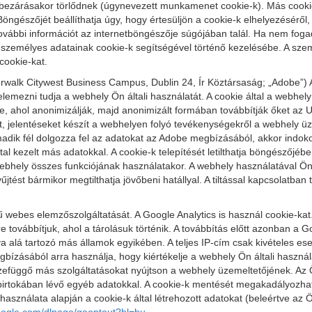
zárásakor törlődnek (úgynevezett munkamenet cookie-k). Más cookie
Böngészőjét beállíthatja úgy, hogy értesüljön a cookie-k elhelyezéséről,
további információt az internetböngészője súgójában talál. Ha nem foga
személyes adatainak cookie-k segítségével történő kezelésébe. A szem
cookie-kat.
walk Citywest Business Campus, Dublin 24, Ír Köztársaság; „Adobe”) Ad
lemezni tudja a webhely Ön általi használatát. A cookie által a webhely
re, ahol anonimizálják, majd anonimizált formában továbbítják őket az U
át, jelentéseket készít a webhelyen folyó tevékenységekről a webhely ü
rmadik fél dolgozza fel az adatokat az Adobe megbízásából, akkor indok
kezelt más adatokkal. A cookie-k telepítését letilthatja böngészőjébe
bhely összes funkciójának használatakor. A webhely használatával Ön kij
jtést bármikor megtilthatja jövőbeni hatállyal. A tiltással kapcsolatban
 webes elemzőszolgáltatását. A Google Analytics is használ cookie-kat
 továbbítjuk, ahol a tárolásuk történik. A továbbítás előtt azonban a G
á tartozó más államok egyikében. A teljes IP-cím csak kivételes esetb
bízásából arra használja, hogy kiértékelje a webhely Ön általi használ
szefüggő más szolgáltatásokat nyújtson a webhely üzemeltetőjének. Az 
birtokában lévő egyéb adatokkal. A cookie-k mentését megakadályozhat
asználata alapján a cookie-k által létrehozott adatokat (beleértve az Ö