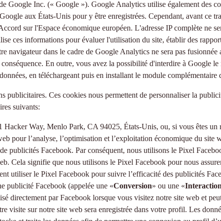
 Google Inc. (« Google »). Google Analytics utilise également des cook
Google aux États-Unis pour y être enregistrées. Cependant, avant ce tran
'Accord sur l'Espace économique européen. L'adresse IP complète ne se
se ces informations pour évaluer l'utilisation du site, établir des rapports
r votre navigateur dans le cadre de Google Analytics ne sera pas fusion
 conséquence. En outre, vous avez la possibilité d'interdire à Google le 
es données, en téléchargeant puis en installant le module complémentaire 
ins publicitaires. Ces cookies nous permettent de personnaliser la publici
res suivants:
, 1 Hacker Way, Menlo Park, CA 94025, États-Unis, ou, si vous êtes un
e web pour l’analyse, l’optimisation et l’exploitation économique du si
n de publicités Facebook. Par conséquent, nous utilisons le Pixel Face
web. Cela signifie que nous utilisons le Pixel Facebook pour nous assure
t utiliser le Pixel Facebook pour suivre l’efficacité des publicités Face
 une publicité Facebook (appelée une «
Conversion
» ou une «
Interaction
tilisé directement par Facebook lorsque vous visitez notre site web et pe
e visite sur notre site web sera enregistrée dans votre profil. Les donn