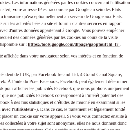
ies. Les informations générées par les cookies concernant l'utilisation
sfert, votre adresse IP est raccourcie par Google au sein des États
ra transmise qu'exceptionnellement au serveur de Google aux États-
 sur les activités liées au site et fournir d'autres services en rapport
née avec d'autres données appartenant à Google. Vous pouvez empêcher
recueil des données générées par les cookies au cours de la visite
disponible sur :
https://tools.google.com/dlpage/gaoptout?hl=fr
.
té affichée dans votre navigateur selon vos intérêts et en fonction de
 résident de l’UE, par Facebook Ireland Ltd, 4 Grand Canal Square,
te web. À l’aide du Pixel Facebook, Facebook peut également déterminer
book pour afficher les publicités Facebook que nous publions uniquement
r que nos publicités Facebook correspondent à l’intérêt potentiel des
book à des fins statistiques et d’études de marché en examinant si les
 avec l’utilisateur
»). Dans ce cas, le traitement est légalement fondé
ut placer un cookie sur votre appareil. Si vous vous connectez ensuite à
ées collectées à votre sujet sont anonymes, elles ne nous donnent donc