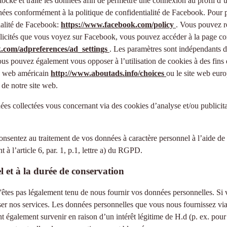
tocke et traite les données afin de permettre une connexion au profil d’ut
onnées conformément à la politique de confidentialité de Facebook. Pour
tialité de Facebook:
https://www.facebook.com/policy
. Vous pouvez re
licités que vous voyez sur Facebook, vous pouvez accéder à la page conf
.com/adpreferences/ad_settings
. Les paramètres sont indépendants de
us pouvez également vous opposer à l’utilisation de cookies à des fins 
ite web américain
http://www.aboutads.info/choices
ou le site web eur
 de notre site web.
 collectées vous concernant via des cookies d’analyse et/ou publicitair
onsentez au traitement de vos données à caractère personnel à l’aide de
à l’article 6, par. 1, p.1, lettre a) du RGPD.
l et à la durée de conservation
'êtes pas légalement tenu de nous fournir vos données personnelles. Si 
er nos services. Les données personnelles que vous nous fournissez via 
t également survenir en raison d’un intérêt légitime de H.d (p. ex. pour