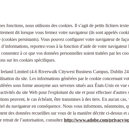
nes fonctions, nous utilisons des cookies. Il s’agit de petits fichiers tex
utrement dit lorsque vous fermez votre navigateur (ils sont appelés cooki
e (cookies persistants). Vous pouvez configurer votre navigateur de façon
s d’informations, reportez-vous à la fonction d’aide de votre navigateur I
consentez à ce que vos données personnelles soient traitées par les cooki
ns sur les cookies spécifiques.
Ireland Limited (4-6 Riverwalk Citywest Business Campus, Dublin 24, R
tilisation du site. Les informations générées par le cookie concernant vot
férées sous forme anonyme aux serveurs situés aux États-Unis en vue d'y
tivités du site Web pour l'exploitant du site et pour effectuer d'autres ser
ions peuvent, le cas échéant, être transmises à des tiers. En aucun cas, 
ciel du navigateur en conséquence. Nous vous informons, néanmoins, que 
tement des données recueillies sur vous de la manière décrite ci-dessus e
retrait de l’autorisation, consultez
http://www.adobe.com/privacy/op