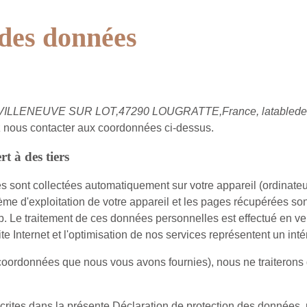
 des données
VILLENEUVE SUR LOT,47290 LOUGRATTE,France, latabled
ez nous contacter aux coordonnées ci-dessus.
t à des tiers
es sont collectées automatiquement sur votre appareil (ordinateur
ystème d'exploitation de votre appareil et les pages récupérées son
. Le traitement de ces données personnelles est effectué en vert
e Internet et l'optimisation de nos services représentent un intér
 coordonnées que nous vous avons fournies), nous ne traiterons
crites dans la présente Déclaration de protection des données, p