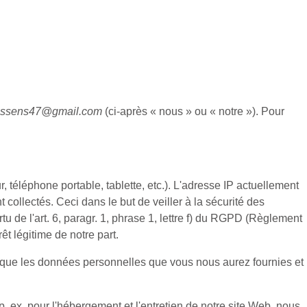
essens47@gmail.com
(ci-après « nous » ou « notre »). Pour
, téléphone portable, tablette, etc.). L'adresse IP actuellement
t collectés. Ceci dans le but de veiller à la sécurité des
u de l'art. 6, paragr. 1, phrase 1, lettre f) du RGPD (Règlement
êt légitime de notre part.
 que les données personnelles que vous nous aurez fournies et
. ex. pour l'hébergement et l'entretien de notre site Web, nous