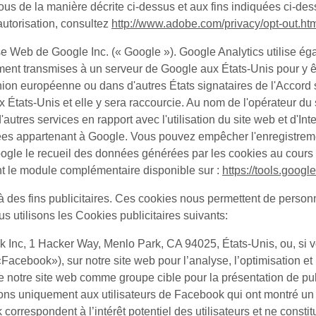
ous de la manière décrite ci-dessus et aux fins indiquées ci-de
autorisation, consultez
http://www.adobe.com/privacy/opt-out.ht
e Web de Google Inc. (« Google »). Google Analytics utilise ég
lement transmises à un serveur de Google aux États-Unis pour y ê
nion européenne ou dans d'autres États signataires de l'Accor
ats-Unis et elle y sera raccourcie. Au nom de l'opérateur du sit
ir d'autres services en rapport avec l'utilisation du site web et d'
es appartenant à Google. Vous pouvez empêcher l'enregistremen
ogle le recueil des données générées par les cookies au cours de 
ant le module complémentaire disponible sur :
https://tools.goog
à des fins publicitaires. Ces cookies nous permettent de personn
s utilisons les Cookies publicitaires suivants:
ok Inc, 1 Hacker Way, Menlo Park, CA 94025, États-Unis, ou, si v
«
Facebook
»), sur notre site web pour l’analyse, l’optimisation e
 notre site web comme groupe cible pour la présentation de pub
s uniquement aux utilisateurs de Facebook qui ont montré un int
orrespondent à l’intérêt potentiel des utilisateurs et ne const