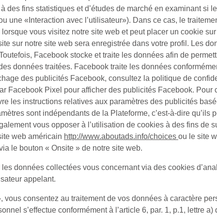
 des fins statistiques et d’études de marché en examinant si les 
ou une «
Interaction avec l’utilisateur
»). Dans ce cas, le traitement
orsque vous visitez notre site web et peut placer un cookie su
ite sur notre site web sera enregistrée dans votre profil. Les d
 Toutefois, Facebook stocke et traite les données afin de permet
tir des données traitées. Facebook traite les données conforméme
ichage des publicités Facebook, consultez la politique de confi
par Facebook Pixel pour afficher des publicités Facebook. Pour 
 les instructions relatives aux paramètres des publicités basées
amètres sont indépendants de la Plateforme, c’est-à-dire qu’ils 
lement vous opposer à l’utilisation de cookies à des fins de sui
e site web américain
http://www.aboutads.info/choices
ou le site
ia le bouton « Onsite » de notre site web.
s données collectées vous concernant via des cookies d’analys
isateur appelant.
, vous consentez au traitement de vos données à caractère perso
nel s’effectue conformément à l’article 6, par. 1, p.1, lettre a