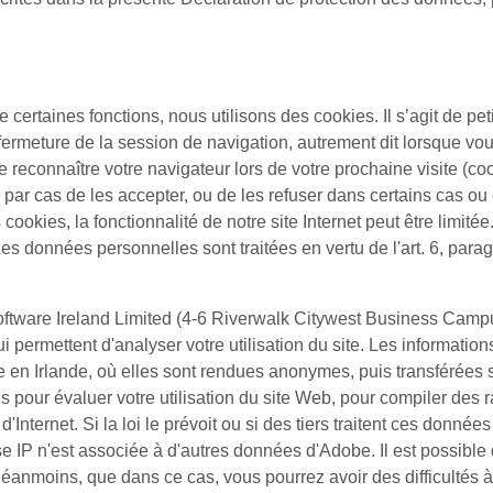
e certaines fonctions, nous utilisons des cookies. Il s’agit de peti
ermeture de la session de navigation, autrement dit lorsque vou
e reconnaître votre navigateur lors de votre prochaine visite (c
s par cas de les accepter, ou de les refuser dans certains cas ou
s cookies, la fonctionnalité de notre site Internet peut être lim
es données personnelles sont traitées en vertu de l'art. 6, para
ftware Ireland Limited (4-6 Riverwalk Citywest Business Campu
i permettent d'analyser votre utilisation du site. Les information
e en Irlande, où elles sont rendues anonymes, puis transférées
ns pour évaluer votre utilisation du site Web, pour compiler des ra
t d'Internet. Si la loi le prévoit ou si des tiers traitent ces don
se IP n'est associée à d'autres données d'Adobe. Il est possible
moins, que dans ce cas, vous pourrez avoir des difficultés à uti