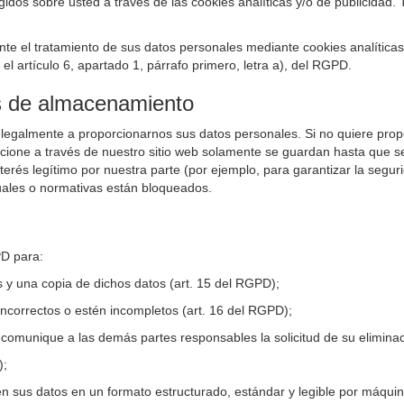
os sobre usted a través de las cookies analíticas y/o de publicidad. 
nte el tratamiento de sus datos personales mediante cookies analíticas
l artículo 6, apartado 1, párrafo primero, letra a), del RGPD.
os de almacenamiento
 legalmente a proporcionarnos sus datos personales. Si no quiere pro
rcione a través de nuestro sitio web solamente se guardan hasta que s
rés legítimo por nuestra parte (por ejemplo, para garantizar la seguri
ales o normativas están bloqueados.
PD para:
s y una copia de dichos datos (art. 15 del RGPD);
ncorrectos o estén incompletos (art. 16 del RGPD);
 comunique a las demás partes responsables la solicitud de su eliminac
);
en sus datos en un formato estructurado, estándar y legible por máquin