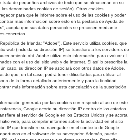
 Se trata de pequeños archivos de texto que se almacenan en su
son las denominadas cookies de sesión). Otras cookies
vegador para que le informe sobre el uso de las cookies y poder
ncontrar más información sobre esto en la pestaña de Ayuda de
ies”, acepta que sus datos personales se procesen mediante
ies concretas.
pública de Irlanda; "Adobe"). Este servicio utiliza cookies, que
io web (incluida su dirección IP) se transfiere a los servidores de
acenamiento ahí. Adobe utiliza esta información para evaluar el
dos con el uso del sitio web y de Internet. Si así lo prescribe la
gún caso, su dirección IP se asociará con otros datos de Adobe.
de que, en tal caso, podrá tener dificultades para utilizar al
rsona de la forma detallada anteriormente y para la finalidad
ontrar más información sobre esta cancelación de la suscripción
 información generada por las cookies con respecto al uso de este
sferencia, Google acorta su dirección IP dentro de los estados
nsfiere al servidor de Google en los Estados Unidos y se acorta
itio web, para compilar informes sobre la actividad en el sitio
cción IP que transfiere su navegador en el contexto de Google
n oportunos en el software de su navegador. Además, puede