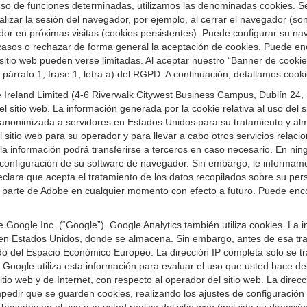
 el uso de funciones determinadas, utilizamos las denominadas cookies.
inalizar la sesión del navegador, por ejemplo, al cerrar el navegador (
dor en próximas visitas (cookies persistentes). Puede configurar su na
 casos o rechazar de forma general la aceptación de cookies. Puede e
 sitio web pueden verse limitadas. Al aceptar nuestro “Banner de cook
 párrafo 1, frase 1, letra a) del RGPD. A continuación, detallamos cook
Ireland Limited (4-6 Riverwalk Citywest Business Campus, Dublín 24, Re
 sitio web. La información generada por la cookie relativa al uso del sit
 anonimizada a servidores en Estados Unidos para su tratamiento y alm
sitio web para su operador y para llevar a cabo otros servicios relaciona
a información podrá transferirse a terceros en caso necesario. En nin
configuración de su software de navegador. Sin embargo, le informamos 
, declara que acepta el tratamiento de los datos recopilados sobre su pe
r parte de Adobe en cualquier momento con efecto a futuro. Puede enc
e Google Inc. (“Google”). Google Analytics también utiliza cookies. La
 en Estados Unidos, donde se almacena. Sin embargo, antes de esa tran
o del Espacio Económico Europeo. La dirección IP completa solo se tra
oogle utiliza esta información para evaluar el uso que usted hace del s
sitio web y de Internet, con respecto al operador del sitio web. La dire
pedir que se guarden cookies, realizando los ajustes de configuració