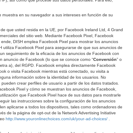
n IP), así como que procese sus datos personales. Para ello,
 se muestra en su navegador a sus intereses en función de su
de que usted resida en la UE, por Facebook Ireland Ltd, 4 Grand
s comerciales del sitio web. Mediante Facebook Pixel, Facebook
or ende, DISH emplea Facebook Pixel para mostrar los anuncios
H utiliza Facebook Pixel para asegurarse de que sus anuncios de
 un seguimiento de la eficacia de los anuncios de Facebook con
n un anuncio de Facebook (lo que se conoce como “
Conversión
” o
ro, letra a), del RGPD. Facebook emplea directamente Facebook
ook o visita Facebook mientras está conectado, su visita a
nguna información sobre la identidad de los usuarios. No
pueden crear perfiles de usuario a partir de los datos tratados.
 Facebook Pixel y cómo se muestran los anuncios de Facebook,
a utilización que Facebook Pixel hace de sus datos para mostrarle
guir las instrucciones sobre la configuración de los anuncios
den aplicarse a todos los dispositivos, tales como ordenadores de
és de la página de opt-out de la Network Advertising Initiative
peo
http://www.youronlinechoices.com/uk/your-ad-choices/
.