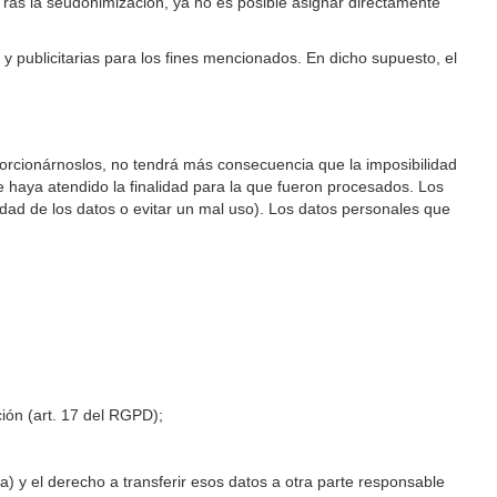
Tras la seudonimización, ya no es posible asignar directamente
 y publicitarias para los fines mencionados. En dicho supuesto, el
porcionárnoslos, no tendrá más consecuencia que la imposibilidad
e haya atendido la finalidad para la que fueron procesados. Los
dad de los datos o evitar un mal uso). Los datos personales que
ión (art. 17 del RGPD);
a) y el derecho a transferir esos datos a otra parte responsable