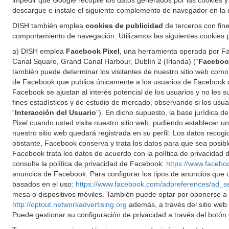
impedir que Google recopile los datos generados por las cookies y 
descargue e instale el siguiente complemento de navegador en la 
DISH también emplea
cookies de publicidad
de terceros con fine
comportamiento de navegación. Utilizamos las siguientes cookies pu
a) DISH emplea
Facebook Pixel
, una herramienta operada por Fa
Canal Square, Grand Canal Harbour, Dublín 2 (Irlanda) (“
Faceboo
también puede determinar los visitantes de nuestro sitio web com
de Facebook que publica únicamente a los usuarios de Facebook qu
Facebook se ajustan al interés potencial de los usuarios y no le
fines estadísticos y de estudio de mercado, observando si los usu
“
Interacción del Usuario
”). En dicho supuesto, la base jurídica 
Pixel cuando usted visita nuestro sitio web, pudiendo establecer u
nuestro sitio web quedará registrada en su perfil. Los datos reco
obstante, Facebook conserva y trata los datos para que sea posible 
Facebook trata los datos de acuerdo con la política de privacida
consulte la política de privacidad de Facebook:
https://www.facebo
anuncios de Facebook. Para configurar los tipos de anuncios que u
basados en el uso:
https://www.facebook.com/adpreferences/ad_s
mesa o dispositivos móviles. También puede optar por oponerse a la 
http://optout.networkadvertising.org
además, a través del sitio we
Puede gestionar su configuración de privacidad a través del botón 