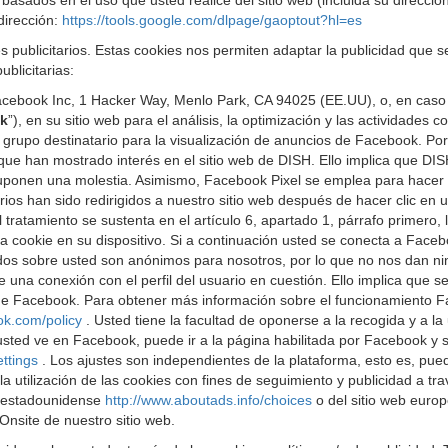
basados en el uso que usted realice del sitio web (incluida su direcció
dirección:
https://tools.google.com/dlpage/gaoptout?hl=es
s publicitarios. Estas cookies nos permiten adaptar la publicidad que
blicitarias:
cebook Inc, 1 Hacker Way, Menlo Park, CA 94025 (EE.UU), o, en caso 
k
”), en su sitio web para el análisis, la optimización y las actividade
o grupo destinatario para la visualización de anuncios de Facebook. P
e han mostrado interés en el sitio web de DISH. Ello implica que DIS
s suponen una molestia. Asimismo, Facebook Pixel se emplea para hacer
arios han sido redirigidos a nuestro sitio web después de hacer clic e
del tratamiento se sustenta en el artículo 6, apartado 1, párrafo prime
na cookie en su dispositivo. Si a continuación usted se conecta a Faceb
gidos sobre usted son anónimos para nosotros, por lo que no nos dan ni
una conexión con el perfil del usuario en cuestión. Ello implica que se 
d de Facebook. Para obtener más información sobre el funcionamiento
ok.com/policy
. Usted tiene la facultad de oponerse a la recogida y a l
sted ve en Facebook, puede ir a la página habilitada por Facebook y se
ettings
. Los ajustes son independientes de la plataforma, esto es, pue
utilización de las cookies con fines de seguimiento y publicidad a trav
b estadounidense
http://www.aboutads.info/choices
o del sitio web euro
Onsite de nuestro sitio web.