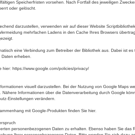
lfältigen Speicherfristen vorsehen. Nach Fortfall des jeweiligen Zweck
errt oder gelöscht.
chend darzustellen, verwenden wir auf dieser Website Scriptbibliothek
Vermeidung mehrfachen Ladens in den Cache Ihres Browsers übertragen
gezeigt.
omatisch eine Verbindung zum Betreiber der Bibliothek aus. Dabei ist es 
n Daten erheben.
e hier: https://www.google.com/policies/privacy/
ormationen visuell darzustellen. Bei der Nutzung von Google Maps w
zt. Nähere Informationen über die Datenverarbeitung durch Google kö
utz-Einstellungen verändern.
sammenhang mit Google-Produkten finden Sie hier.
erspruch
icherten personenbezogenen Daten zu erhalten. Ebenso haben Sie das 
chung Ihrer personenbezogenen Daten. Bitte wenden Sie sich dazu an