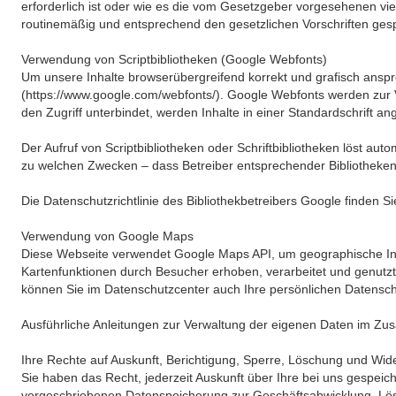
erforderlich ist oder wie es die vom Gesetzgeber vorgesehenen vie
routinemäßig und entsprechend den gesetzlichen Vorschriften gesp
Verwendung von Scriptbibliotheken (Google Webfonts)
Um unsere Inhalte browserübergreifend korrekt und grafisch anspre
(https://www.google.com/webfonts/). Google Webfonts werden zur 
den Zugriff unterbindet, werden Inhalte in einer Standardschrift an
Der Aufruf von Scriptbibliotheken oder Schriftbibliotheken löst aut
zu welchen Zwecken – dass Betreiber entsprechender Bibliotheke
Die Datenschutzrichtlinie des Bibliothekbetreibers Google finden Si
Verwendung von Google Maps
Diese Webseite verwendet Google Maps API, um geographische Inf
Kartenfunktionen durch Besucher erhoben, verarbeitet und genut
können Sie im Datenschutzcenter auch Ihre persönlichen Datensch
Ausführliche Anleitungen zur Verwaltung der eigenen Daten im Zu
Ihre Rechte auf Auskunft, Berichtigung, Sperre, Löschung und Wid
Sie haben das Recht, jederzeit Auskunft über Ihre bei uns gespe
vorgeschriebenen Datenspeicherung zur Geschäftsabwicklung, Lös