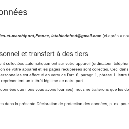
données
ies-et-marchipont,France, latabledefred@gmail.com
(ci-après « no
nnel et transfert à des tiers
sont collectées automatiquement sur votre appareil (ordinateur, téléphone
ation de votre appareil et les pages récupérées sont collectés. Ceci dans
rsonnelles est effectué en vertu de l'art. 6, paragr. 1, phrase 1, lett
s représentent un intérêt légitime de notre part.
rdonnées que nous vous avons fournies), nous ne traiterons que les d
es dans la présente Déclaration de protection des données, p. ex. pour