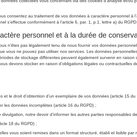
nnées collectées vous concernant via des cookies d’analyse et/ou publi
.
ous consentez au traitement de vos données à caractère personnel à l’ai
 s’effectue conformément à l’article 6, par. 1, p.1, lettre a) du RGPD
ractère personnel et à la durée de conserva
Vous n'êtes pas légalement tenu de nous fournir vos données personnel
que vous ne pouvez pas utiliser nos services. Les données personnelle
périodes de stockage différentes peuvent également survenir en raison d’
ous devons stocker en raison d’obligations légales ou contractuelles d
les et le droit d’obtention d’un exemplaire de vos données (article 15 d
ter les données incomplètes (article 16 du RGPD) ;
e divulgation, notre devoir d’informer les autres parties responsables
rticle 18 du RGPD) ;
lles vous soient remises dans un format structuré, établi et lisible par