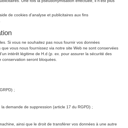
citaires. Une fois la pseudonymisation effectuée, il n’est plus
de de cookies d’analyse et publicitaires aux fins
.
tion
les. Si vous ne souhaitez pas nous fournir vos données
s que vous nous fournissez via notre site Web ne sont conservées
un intérêt légitime de H.d (p. ex. pour assurer la sécurité des
e conservation seront bloquées.
u GRPD) ;
 de la demande de suppression (article 17 du RGPD) ;
 machine, ainsi que le droit de transférer vos données à une autre