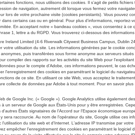
ertaines fonctions, nous utilisons des cookies. Il s’agit de petits fichier
ession de navigation, autrement dit lorsque vous fermez votre navigateu
r lors de votre prochaine visite (cookies persistants). Vous pouvez conf
r dans certains cas ou en général. Pour plus d’informations, reportez-vo
re limitée. En acceptant notre « bandeau cookies », vous consentez à ce
 phrase 1, lettre a du RGPD. Vous trouverez ci-dessous des informations 
e Ireland Limited (4-6 Riverwalk Citywest Business Campus, Dublin 24,
r votre utilisation du site. Les informations générées par le cookie conc
 anonymes, puis transférées sous forme anonyme aux serveurs situés au
our compiler des rapports sur les activités du site Web pour l'exploitant d
t ces données pour le compte d'Adobe, ces informations peuvent, le cas éc
quer l'enregistrement des cookies en paramétrant le logiciel du navig
 fonctions de ce site. En utilisant ce site Web, vous acceptez le traitem
re collecte de données par Adobe à tout moment. Pour en savoir plus sur
eb de Google Inc. (« Google »). Google Analytics utilise également de
es à un serveur de Google aux États-Unis pour y être enregistrées. Cepe
'autres États signataires de l'Accord sur l'Espace économique europ
sera raccourcie. Au nom de l'opérateur du site, Google utilise ces inform
vec l'utilisation du site web et d'Internet. L'adresse IP transmise par vo
z empêcher l'enregistrement des cookies en paramétrant le logiciel du