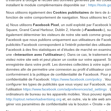
d'interdire à Google le recueil des données générées par les cookie
installant le module complémentaire disponible sur :
https://tools.
Nous utilisons également des
Cookies publicitaires
de tiers de à 
fonction de votre comportement de navigation. Nous utilisons les Co
a) Nous utilisons
Facebook Pixel
, un outil exploité par Facebook
Square, Grand Canal Harbour, Dublin 2, Irlande («
Facebook
»), s
également déterminer les visiteurs de notre site web comme groupe 
Facebook que nous publions uniquement aux utilisateurs de Faceboo
publicités Facebook correspondent à l’intérêt potentiel des utilisat
Facebook à des fins statistiques et d’études de marché en examinant
une «
Interaction avec l’utilisateur
»). Dans ce cas, le traitement 
visitez notre site web et peut placer un cookie sur votre appareil.
enregistrée dans votre profil. Les données collectées à votre sujet
données afin de permettre une connexion au profil d’utilisateur cor
conformément à la politique de confidentialité de Facebook. Pour pl
confidentialité de Facebook:
https://www.facebook.com/policy
. Vou
configurer les types de publicités que vous voyez sur Facebook, vo
l’utilisation
https://www.facebook.com/adpreferences/ad_settings
. 
ordinateurs de bureau ou les appareils mobiles. Vous pouvez égalemen
http://optout.networkadvertising.org
et, en outre, via le site web a
gérer vos paramètres de confidentialité via le bouton « Onsite » de