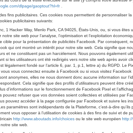
s au cours de la visite effectuée sur le site (y compris votre adresse I
google.com/dlpage/gaoptout?hl=fr
.
des fins publicitaires. Ces cookies nous permettent de personnaliser la 
okies publicitaires suivants:
 Inc, 1 Hacker Way, Menlo Park, CA 94025, États-Unis, ou, si vous êtes 
ur notre site web pour l’analyse, l’optimisation et l’exploitation économ
cible pour la présentation de publicités Facebook. Par conséquent, nous
k qui ont montré un intérêt pour notre site web. Cela signifie que no
eurs et ne constituent pas un harcèlement. Nous pouvons également utilis
 si les utilisateurs ont été redirigés vers notre site web après avoir 
est légalement fondé sur l’article 6, par. 1, p.1, lettre a) du RGPD. Le
 Si vous vous connectez ensuite à Facebook ou si vous visitez Facebook 
 sont anonymes, elles ne nous donnent donc aucune information sur l’iden
respondant. Cela signifie que des profils d’utilisateurs peuvent être cr
us d’informations sur le fonctionnement de Facebook Pixel et l’affichag
s pouvez refuser que vos données soient collectées et utilisées par Fa
us pouvez accéder à la page configurée par Facebook et suivre les ins
Les paramètres sont indépendants de la Plateforme, c’est-à-dire qu’ils
t vous opposer à l’utilisation de cookies à des fins de suivi et de publ
méricain
http://www.aboutads.info/choices
ou le site web européen
http:
 notre site web.