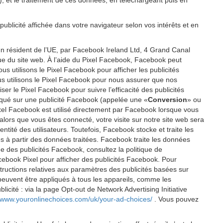
P), et le traitement de ces données, en téléchargeant puis en
publicité affichée dans votre navigateur selon vos intérêts et en
un résident de l’UE, par Facebook Ireland Ltd, 4 Grand Canal
ique du site web. À l’aide du Pixel Facebook, Facebook peut
 utilisons le Pixel Facebook pour afficher les publicités
us utilisons le Pixel Facebook pour nous assurer que nos
er le Pixel Facebook pour suivre l’efficacité des publicités
cliqué sur une publicité Facebook (appelée une «
Conversion
» ou
 Pixel Facebook est utilisé directement par Facebook lorsque vous
alors que vous êtes connecté, votre visite sur notre site web sera
tité des utilisateurs. Toutefois, Facebook stocke et traite les
éés à partir des données traitées. Facebook traite les données
e des publicités Facebook, consultez la politique de
cebook Pixel pour afficher des publicités Facebook. Pour
tructions relatives aux paramètres des publicités basées sur
 peuvent être appliqués à tous les appareils, comme les
icité : via la page Opt-out de Network Advertising Initiative
//www.youronlinechoices.com/uk/your-ad-choices/
. Vous pouvez